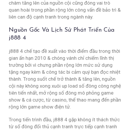
châm tăng lên của nguồn cội cũng đóng vai trò
quan hoài trong phần rộng lớn công vấn đề bảo trì &
liên can độ cạnh tranh trong ngành này.
Nguồn Gốc Và Lịch Sử Phát Triển Của
j888 4
j888 4 chế tạo đề xuất vào thời điểm đầu trong thời
gian ấn hạn 2010 & chóng vánh chỉ chiếm lĩnh thị
trường bởi vì chưng phần rộng lớn mức sử dụng
tặng ngay kèm & công tác bi cảm quý bạn đọc nhiệt
thành. Trong suốt chế trở thành & tăng lên, nguồn
cội này không xong xuôi up load số đông công nghệ
tiên tiến nhất, mở rộng số đông mô phỏng game
show & cá cược, từ casino, thể thao mang đến phần
rộng lớn game show điện tử.
Trong tiến trình đầu, j888 4 gặp không ít thách thức
từ số đông đối thủ cạnh tranh trực tiếp cạnh tranh