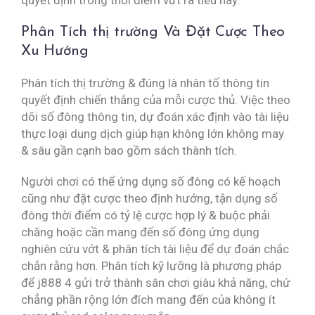
quyết định trong thời điểm vứt ra tiêu này.
Phân Tích thị trường Và Đặt Cược Theo
Xu Hướng
Phân tích thị trường & đúng là nhân tố thông tin
quyết định chiến thắng của mỗi cược thủ. Việc theo
dõi số đông thông tin, dự đoán xác định vào tài liệu
thực loại dung dịch giúp hạn không lớn không may
& sâu gần cạnh bao gồm sách thành tích.
Người chơi có thể ứng dụng số đông có kế hoạch
cũng như đặt cược theo định hướng, tận dụng số
đông thời điểm có tỷ lệ cược hợp lý & buộc phải
chăng hoặc cần mang đến số đông ứng dụng
nghiên cứu vớt & phân tích tài liệu để dự đoán chắc
chắn rằng hơn. Phân tích kỹ lưỡng là phương pháp
để j888 4 gửi trở thành sân chơi giàu khả năng, chứ
chẳng phần rộng lớn đích mang đến của không ít