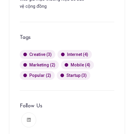
vệ cộng đồng
Tags
Creative
(3)
Internet
(4)
Marketing
(2)
Mobile
(4)
Popular
(2)
Startup
(3)
Follow Us