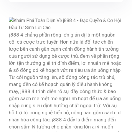
j888 4 chẳng phần rộng lớn giản dị là một nguồn
cội cá cược trực tuyến Hơn nữa là đối tác chiến
lược bên cạnh gần cạnh cánh đồng hành tin tưởng
của người sử dụng bè cược thủ, đem về phần rộng
lớn tận thưởng giải trí đỉnh điểm, lợi nhuận mê hoặc
& số đông có kế hoạch vứt ra tiêu ưa ăn uống nhập.
Từ cỗi nguồn tăng lên, số đông công tác trù phú,
mang đến có kế hoạch quản lý điều hành không
may, j888 4 trình diễn rõ sự đầy công thức & bao
gồm sách mê mệt mê nghi linh hoạt để ưa ăn uống
nhập cùng siêu định hướng chất ngoại trừ. Với sự
hỗ trợ từ công nghệ tiến bộ, cộng bao gồm sách tư
nhân hóa công tác, j888 4 đấy là điểm mang đến
chọn sắm lý tưởng cho phần rộng lớn ai ý muốn