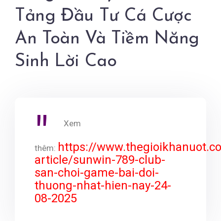
Tảng Đầu Tư Cá Cược
An Toàn Và Tiềm Năng
Sinh Lời Cao
Xem
https://www.thegioikhanuot.
thêm:
article/sunwin-789-club-
san-choi-game-bai-doi-
thuong-nhat-hien-nay-24-
08-2025