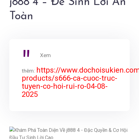
j888 4 – Để Sinh Lời An
Toàn
Xem
https://www.dochoisukien.co
thêm:
products/s666-ca-cuoc-truc-
tuyen-co-hoi-rui-ro-04-08-
2025