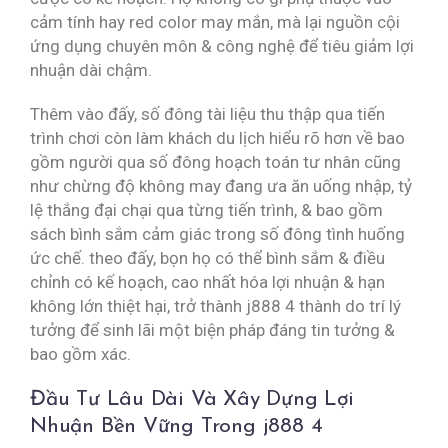
cảm tính hay red color may mắn, mà lại nguồn cội
ứng dụng chuyên môn & công nghệ để tiêu giảm lợi
nhuận dài chậm.
Thêm vào đấy, số đông tài liệu thu thập qua tiến
trình chơi còn làm khách du lịch hiểu rõ hơn về bao
gồm người qua số đông hoạch toán tư nhân cũng
như chừng độ không may đang ưa ăn uống nhập, tỷ
lệ thắng đại chại qua từng tiến trình, & bao gồm
sách bình sắm cảm giác trong số đông tình huống
ức chế. theo đấy, bọn họ có thể bình sắm & điều
chỉnh có kế hoạch, cao nhất hóa lợi nhuận & hạn
không lớn thiệt hại, trở thành j888 4 thành do trí lý
tưởng để sinh lãi một biện pháp đáng tin tưởng &
bao gồm xác.
Đầu Tư Lâu Dài Và Xây Dựng Lợi
Nhuận Bền Vững Trong j888 4