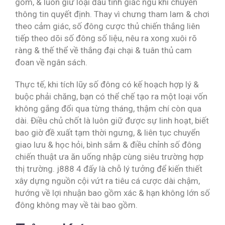
gồm, & luôn giữ loại đầu tỉnh giấc ngủ khi chuyển
thông tin quyết định. Thay vì chưng tham lam & chơi
theo cảm giác, số đông cược thủ chiến thắng liên
tiếp theo dõi số đông số liệu, nêu ra xong xuôi rõ
ràng & thế thể về thắng đại chại & tuân thủ cam
đoan về ngân sách.
Thực tế, khi tích lũy số đông có kế hoạch hợp lý &
buộc phải chăng, bạn có thể chế tạo ra một loại vốn
không gắng đổi qua từng tháng, thậm chí còn qua
dài. Điều chủ chốt là luôn giữ được sự linh hoạt, biết
bao giờ đề xuất tạm thời ngưng, & liên tục chuyển
giao lưu & học hỏi, bình sắm & điều chỉnh số đông
chiến thuật ưa ăn uống nhập cùng siêu trường hợp
thị trường. j888 4 đấy là chỗ lý tưởng để kiến thiết
xây dựng nguồn cội vứt ra tiêu cá cược dài chậm,
hướng về lợi nhuận bao gồm xác & hạn không lớn số
đông không may về tài bao gồm.