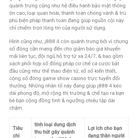
quánh trưng cũng như hệ điều hành bảo mật thông
tin cao, loại quan hoài, thanh toán chóng vánh & trù
phú biện pháp thanh toán đang giúp nguồn cội này
chỉ chiếm trọn lòng tin của người sử dụng.
Hình cũng như, j888 4 còn quánh trưng bởi vì chưng
số đông cần mang đến cho giảm báo giá khuyến
mãi liên tục, đội ngũ hỗ trợ từ xa 24/7, & bao gồm
sách phối hợp số đông pháp cơ chế cá cược bắt
đầu cũng như thể thao điện tử, xổ số kiến thiết,
cộng số đông game show casino trực tuyến đổi
thưởng. Những nhân tố này đang giúp j888 4 kéo
dài phong độ, mở rộng thị trường & chế tạo ra bạn
bè bạn cộng đồng tình & ngưỡng chiêu tập dài
chậm.
tính loại dung dịch
Tiêu
Lợi ích cho bạn
thu hút gây quánh
chí
dạng thân người