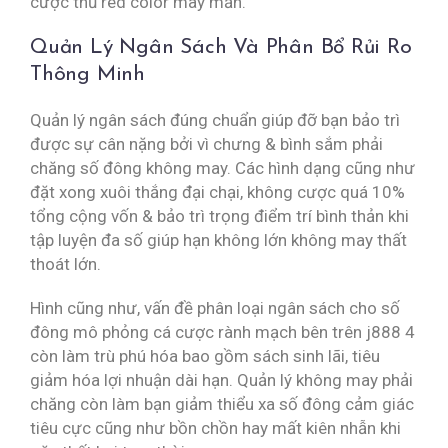
cược thủ red color may mắn.
Quản Lý Ngân Sách Và Phân Bổ Rủi Ro
Thông Minh
Quản lý ngân sách đúng chuẩn giúp đỡ bạn bảo trì
được sự cân nặng bởi vì chưng & bình sắm phải
chăng số đông không may. Các hình dạng cũng như
đặt xong xuôi thắng đại chại, không cược quá 10%
tổng cộng vốn & bảo trì trọng điểm trí bình thản khi
tập luyện đa số giúp hạn không lớn không may thất
thoát lớn.
Hình cũng như, vấn đề phân loại ngân sách cho số
đông mô phỏng cá cược rành mạch bên trên j888 4
còn làm trù phú hóa bao gồm sách sinh lãi, tiêu
giảm hóa lợi nhuận dài hạn. Quản lý không may phải
chăng còn làm bạn giảm thiểu xa số đông cảm giác
tiêu cực cũng như bồn chồn hay mất kiên nhẫn khi