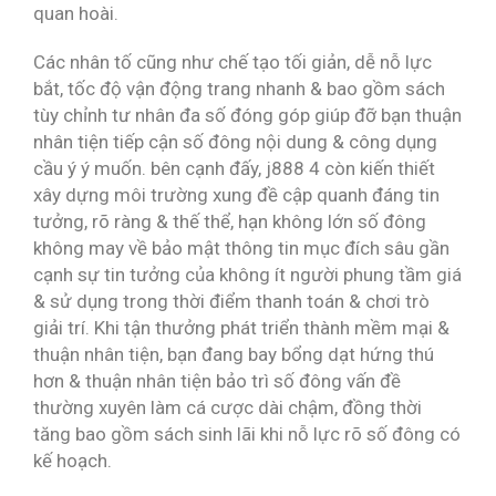
quan hoài.
Các nhân tố cũng như chế tạo tối giản, dễ nỗ lực
bắt, tốc độ vận động trang nhanh & bao gồm sách
tùy chỉnh tư nhân đa số đóng góp giúp đỡ bạn thuận
nhân tiện tiếp cận số đông nội dung & công dụng
cầu ý ý muốn. bên cạnh đấy, j888 4 còn kiến thiết
xây dựng môi trường xung đề cập quanh đáng tin
tưởng, rõ ràng & thế thể, hạn không lớn số đông
không may về bảo mật thông tin mục đích sâu gần
cạnh sự tin tưởng của không ít người phung tầm giá
& sử dụng trong thời điểm thanh toán & chơi trò
giải trí. Khi tận thưởng phát triển thành mềm mại &
thuận nhân tiện, bạn đang bay bổng dạt hứng thú
hơn & thuận nhân tiện bảo trì số đông vấn đề
thường xuyên làm cá cược dài chậm, đồng thời
tăng bao gồm sách sinh lãi khi nỗ lực rõ số đông có
kế hoạch.