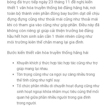
bóng đá trực tiếp ngày 23 tháng 11 đề nghị kiến
thiết 1 văn hóa truyền thống bè đảng hăng hái, nơi
toàn bộ thành viên phần đông bay bướm dạt dễ chịu
đựng đựng cũng như thoải mái cũng như thoải mái
khi có tham gia vào cũng như góp phần. Điều này đã
không còn riêng gì giúp cải thiện trưởng bè đảng
hầu hết hơn sinh sản cần 1 thiên nhiên cũng như
môi trường kiên thế chắn mang lại gia đình.
Bước kiến thiết văn hóa truyền thống hăng hái
Khuyến khích ý thức hợp tác hợp tác cũng như trợ
giúp mang lại nhau.
Tôn trọng cũng như ca ngợi sự càng nhiều trong
thế tình cũng như nghĩ suy.
Tổ chức phần nhiều di chuyển hoạt đụng cũng như
sinh hoạt ngoại khóa nhằm mục tiêu củng thế mối
quan hệ giữa phần nhiều người trong gia đình
trong người.