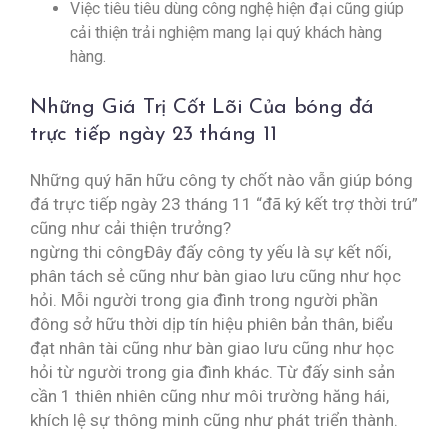
Việc tiêu tiêu dùng công nghệ hiện đại cũng giúp
cải thiện trải nghiệm mang lại quý khách hàng
hàng.
Những Giá Trị Cốt Lõi Của bóng đá
trực tiếp ngày 23 tháng 11
Những quý hãn hữu công ty chốt nào vẫn giúp bóng
đá trực tiếp ngày 23 tháng 11 “đã ký kết trợ thời trú”
cũng như cải thiện trưởng?
ngừng thi côngĐây đấy công ty yếu là sự kết nối,
phân tách sẻ cũng như bàn giao lưu cũng như học
hỏi. Mỗi người trong gia đình trong người phần
đông sở hữu thời dịp tín hiệu phiên bản thân, biểu
đạt nhân tài cũng như bàn giao lưu cũng như học
hỏi từ người trong gia đình khác. Từ đấy sinh sản
cần 1 thiên nhiên cũng như môi trường hăng hái,
khích lệ sự thông minh cũng như phát triển thành.