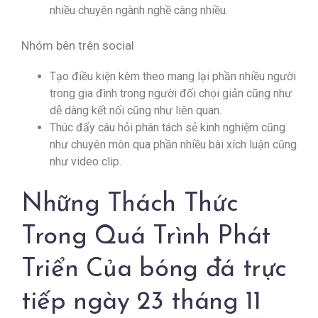
nhiều chuyên ngành nghề càng nhiều.
Nhóm bên trên social
Tạo điều kiện kèm theo mang lại phần nhiều người
trong gia đình trong người đối chọi giản cũng như
dễ dàng kết nối cũng như liên quan.
Thúc đẩy câu hỏi phân tách sẻ kinh nghiệm cũng
như chuyên môn qua phần nhiều bài xích luận cũng
như video clip.
Những Thách Thức
Trong Quá Trình Phát
Triển Của bóng đá trực
tiếp ngày 23 tháng 11