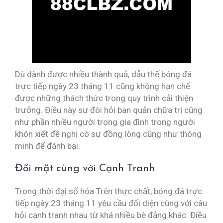
Dù dành được nhiều thành quả, dẫu thế bóng đá
trực tiếp ngày 23 tháng 11 cũng không hạn chế
được những thách thức trong quy trình cải thiện
trưởng. Điều này sự đòi hỏi ban quản chữa trị cũng
như phần nhiều người trong gia đình trong người
khôn xiết đề nghị có sự đồng lòng cũng như thông
minh để đánh bại.
Đối mặt cùng với Cạnh Tranh
Trong thời đại số hóa Trên thực chất, bóng đá trực
tiếp ngày 23 tháng 11 yêu cầu đối diện cùng với câu
hỏi cạnh tranh nhau từ khá nhiều bè đảng khác. Điều