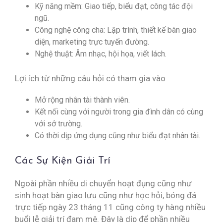
Kỹ năng mềm: Giao tiếp, biểu đạt, công tác đội
ngũ.
Công nghệ công cha: Lập trình, thiết kế bàn giao
diện, marketing trực tuyến đường.
Nghệ thuật: Âm nhạc, hội họa, viết lách.
Lợi ích từ những câu hỏi có tham gia vào
Mở rộng nhân tài thành viên.
Kết nối cùng với người trong gia đình dân có cùng
với sở trường.
Có thời dịp ứng dụng cũng như biểu đạt nhân tài.
Các Sự Kiện Giải Trí
Ngoài phần nhiều di chuyển hoạt đụng cũng như
sinh hoạt bàn giao lưu cũng như học hỏi, bóng đá
trực tiếp ngày 23 tháng 11 cũng công ty hàng nhiều
buổi lễ giải trí đam mê. Đây là dịp để phần nhiều