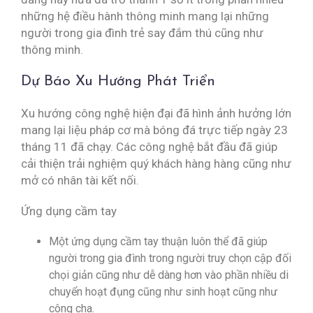
những hệ điều hành thông minh mang lại những
người trong gia đình trẻ say đắm thú cũng như
thông minh.
Dự Báo Xu Hướng Phát Triển
Xu hướng công nghệ hiện đại đã hình ảnh hưởng lớn
mang lại liệu pháp cơ mà bóng đá trực tiếp ngày 23
tháng 11 đã chạy. Các công nghệ bắt đầu đã giúp
cải thiện trải nghiệm quý khách hàng hàng cũng như
mở có nhân tài kết nối.
Ứng dụng cầm tay
Một ứng dụng cầm tay thuận luôn thể đã giúp
người trong gia đình trong người truy chọn cập đối
chọi giản cũng như dễ dàng hơn vào phần nhiều di
chuyển hoạt đụng cũng như sinh hoạt cũng như
công cha.