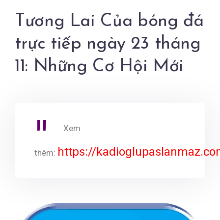
Tương Lai Của bóng đá
trực tiếp ngày 23 tháng
11: Những Cơ Hội Mới
Xem
https://kadioglupaslanmaz.co
thêm: