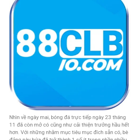
Nhìn về ngày mai, bóng đá trực tiếp ngày 23 tháng
11 đã còn mở có cũng như cải thiện trưởng hầu hết
hơn. Với những nhằm mục tiêu mục đích sẵn có, bè
đảng này hứa đã trở thành 1 số ít trong phần nhiều