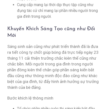
Cung cấp mang lại thời dịp thực tập cũng như
đụng tác cử chỉ mang lại phần nhiều người trong
gia đình trong người.
Khuyến Khích Sáng Tạo cũng như Đổi
Mới
Sáng sinh sản cũng như phát triển thành đã là đưa
ra tiết công ty chốt giúp bóng đá trực tiếp ngày 23
tháng 11 cải thiện trưởng chắc kiên thế cũng như
chắc bền. Mỗi người trong gia đình trong người
phần đông kiên thế chắn góp phần sáng kiến bắt
đầu cũng như thông minh độc đáo cũng như khác
biệt của gia đình, từ đấy hình ảnh hưởng sự trưởng
thành của bè đảng.
Bước khích lệ thông minh
Tổ chức phần nhiều cuộc thi sáng kiến bắt đầu,