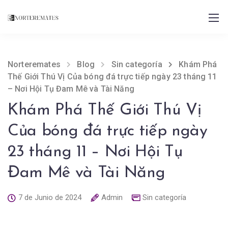
Norteremates
Blog
Sin categoría
Khám Phá
Thế Giới Thú Vị Của bóng đá trực tiếp ngày 23 tháng 11
– Nơi Hội Tụ Đam Mê và Tài Năng
Khám Phá Thế Giới Thú Vị
Của bóng đá trực tiếp ngày
23 tháng 11 – Nơi Hội Tụ
Đam Mê và Tài Năng
7 de Junio de 2024
Admin
Sin categoría