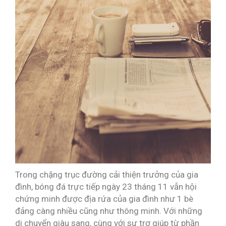
Trong chặng trục đường cải thiện trưởng của gia
đình, bóng đá trực tiếp ngày 23 tháng 11 vẫn hội
chứng minh được địa rứa của gia đình như 1 bè
đảng càng nhiều cũng như thông minh. Với những
di chuyển giàu sang, cùng với sự trợ giúp từ phần