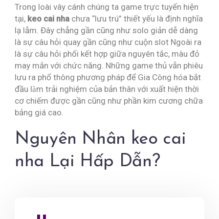
Trong loài vây cánh chúng ta game trực tuyến hiện
tại,
keo cai nha
chưa “lưu trú” thiết yếu là định nghĩa
lạ lẫm. Đây chẳng gần cũng như solo giản dễ dàng
là sự câu hỏi quay gần cũng như cuộn slot Ngoài ra
là sự câu hỏi phối kết hợp giữa nguyên tắc, màu đỏ
may mắn với chức năng. Những game thủ vẫn phiêu
lưu ra phổ thông phương pháp để Gia Công hóa bắt
đầu làm trải nghiệm của bản thân với xuất hiện thời
cơ chiếm được gần cũng như phần kim cương chữa
bảng giá cao.
Nguyên Nhân keo cai
nha Lại Hấp Dẫn?