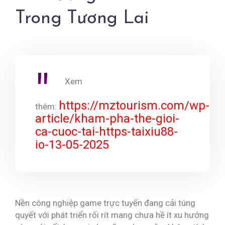
Trong Tương Lai
Xem
https://mztourism.com/wp-
thêm:
article/kham-pha-the-gioi-
ca-cuoc-tai-https-taixiu88-
io-13-05-2025
Nền công nghiệp game trực tuyến đang cải túng
quyết với phát triển rối rít mang chưa hề ít xu hướng