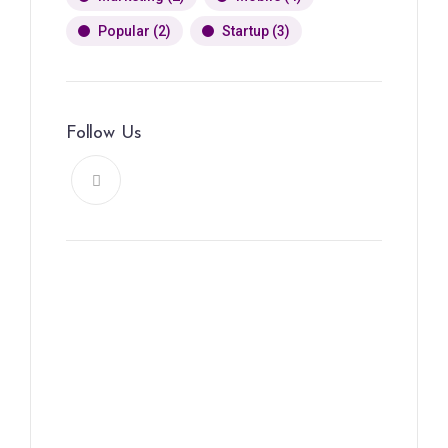
Popular
(2)
Startup
(3)
Follow Us
News, Insights & Events
Subscribe to our newsletter
and stay updated on the latest