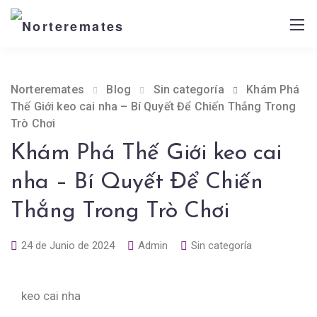
Norteremates
Blog
Sin categoría
Khám Phá
Thế Giới keo cai nha – Bí Quyết Để Chiến Thắng Trong
Trò Chơi
Khám Phá Thế Giới keo cai
nha – Bí Quyết Để Chiến
Thắng Trong Trò Chơi
24 de Junio de 2024
Admin
Sin categoría
keo cai nha