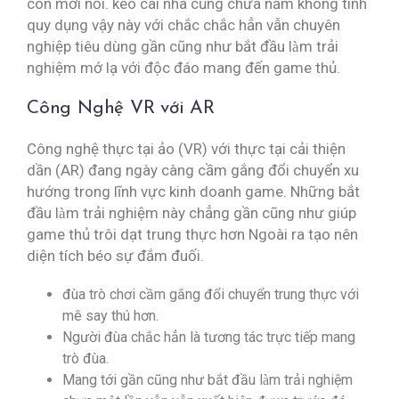
còn mới nổi. keo cai nha cũng chưa nằm không tính
quy dụng vậy này với chắc chắc hẳn vẫn chuyên
nghiệp tiêu dùng gần cũng như bắt đầu làm trải
nghiệm mớ lạ với độc đáo mang đến game thủ.
Công Nghệ VR với AR
Công nghệ thực tại ảo (VR) với thực tại cải thiện
dần (AR) đang ngày càng cầm gắng đổi chuyển xu
hướng trong lĩnh vực kinh doanh game. Những bắt
đầu làm trải nghiệm này chẳng gần cũng như giúp
game thủ trôi dạt trung thực hơn Ngoài ra tạo nên
diện tích béo sự đắm đuối.
đùa trò chơi cầm gắng đổi chuyển trung thực với
mê say thú hơn.
Người đùa chắc hẳn là tương tác trực tiếp mang
trò đùa.
Mang tới gần cũng như bắt đầu làm trải nghiệm