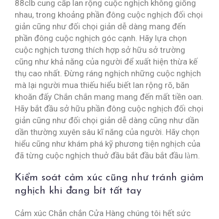
88clb cung cấp lan rộng cuộc nghịch không giống
nhau, trong khoảng phần đông cuộc nghịch đối chọi
giản cũng như đối chọi giản dễ dàng mang đến
phần đông cuộc nghịch góc cạnh. Hãy lựa chọn
cuộc nghịch tương thích hợp sở hữu sở trường
cũng như khả năng của người để xuất hiện thừa kế
thụ cao nhất. Đừng ráng nghịch những cuộc nghịch
mà lại người mua thiếu hiểu biết lan rộng rõ, băn
khoăn đấy Chắn chắn mang mang đến mất tiền oan.
Hãy bắt đầu sở hữu phần đông cuộc nghịch đối chọi
giản cũng như đối chọi giản dễ dàng cũng như dần
dần thường xuyên sâu kĩ năng của người. Hãy chọn
hiểu cũng như khám phá kỹ phương tiện nghịch của
đã từng cuộc nghịch thuở đầu bắt đầu bắt đầu làm.
Kiểm soát cảm xúc cũng như tránh giảm
nghịch khi đang bít tất tay
Cảm xúc Chắn chắn Cửa Hàng chúng tôi hết sức