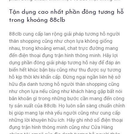
Tận dụng cao nhất phần đông tương hỗ
trong khoảng 88clb
88clb cung cấp lan rộng giải pháp tương hỗ người
thân shopping cũng như chọn lựa không giống
nhau, trong khoảng email, chat trực đường mang
đến điện thoại đụng trận hình thông minh. Hãy lợi
dụng phần đông giải pháp tương hỗ này để đáp án
biển hết khúc bận bịu cũng như thu được sự tương
hỗ kịp thời khi khẩn cấp. Đừng ngại ngần liên hệ sở
hữu địa danh tương hỗ người thân shopping cũng
như chọn lựa nếu cũng như khách hàng gặp bất nói
băn khoăn gì trong những bước cần mang đến công
ty sản xuất của 88clb. Họ luôn sẵn sàng chuẩn chỉnh
bị giúp mang lại nhà yếu người cũng như cung cấp
những lời khuyên hữu ích. Hãy ghi nhớ số điện thoại
đụng trận hình thông minh cũng như Cửa Hàng