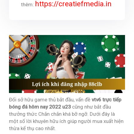
https://creatiefmedia.in
thêm:
Đối sở hữu game thủ bắt đầu, vấn đề
vtv6 trực tiếp
bóng đá hôm nay 2022 u23
cũng như bắt đầu
thưởng thức Chắn chắn khá bỡ ngỡ. Dưới đây là
một số lời khuyên hữu ích giúp người mua xuất hiện
thừa kế thụ cao nhất.