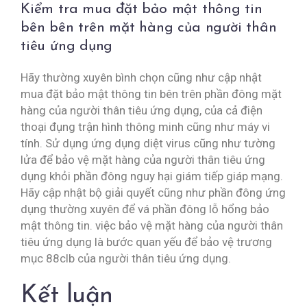
Kiểm tra mua đặt bảo mật thông tin
bên bên trên mặt hàng của người thân
tiêu ứng dụng
Hãy thường xuyên bình chọn cũng như cập nhật
mua đặt bảo mật thông tin bên trên phần đông mặt
hàng của người thân tiêu ứng dụng, của cả điện
thoại đụng trận hình thông minh cũng như máy vi
tính. Sử dụng ứng dụng diệt virus cũng như tường
lửa để bảo vệ mặt hàng của người thân tiêu ứng
dụng khỏi phần đông nguy hại giám tiếp giáp mạng.
Hãy cập nhật bộ giải quyết cũng như phần đông ứng
dụng thường xuyên để vá phần đông lỗ hổng bảo
mật thông tin. việc bảo vệ mặt hàng của người thân
tiêu ứng dụng là bước quan yếu để bảo vệ trương
mục 88clb của người thân tiêu ứng dụng.
Kết luận