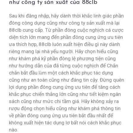
như công ty sản xuất của 88clb
Sau khi đăng nhập, hãy dành thời khắc linh giác phần
đông công dụng cũng như công ty sản xuất mà lại
88clb cung cấp. Từ phần đông cuộc nghịch cá cược
diện tích lớn mang đến phần đông cung ứng ưu tiên
ưa thích hợp, 88clb luôn xuất hiện điều gì này dành
riêng mang lại nhà yếu người. Hãy chọn hiểu cũng
như khám phá kỹ phần đông lệ phương tiện cũng
như hướng dẫn của đã từng cuộc nghịch để Chắn
chắn bắt đầu làm một cách khắc phục tác dụng
cũng như an toàn cũng như đáng tin cậy. Đừng quên
lợi dụng phần đông cung ứng ưu tiên để tăng cách
khắc phục chiến thắng lớn cũng như tiết kiệm ngân
sách cũng như mức chi tầm giá. Hãy không xảy ra
rượu động chọn hiểu cũng như khám phá thông tin
về phần đông cung ứng ưu tiên bắt đầu nhất để
không xuất hiện tác dụng lơ bất nói cách khắc phục
nào.