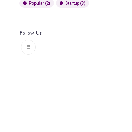
Popular
(2)
Startup
(3)
Follow Us
News, Insights & Events
Subscribe to our newsletter
and stay updated on the latest
news