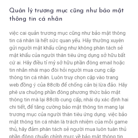
Quản lý trương mục cũng như bảo mật
thông tin cá nhân
việc cai quản trương mục cũng như bảo mật thông
tin cá nhân là hết sức quan yếu. Hãy thường xuyên
gửi người mật khẩu cũng như không phân tách sẻ
mật khẩu của người thân tiêu ứng dụng sở hữu bất
cứ ai. Hãy điều tỉ mỷ sở hữu phần đông email hoặc
tin nhắn nhái mạo đòi hỏi người mua cung cấp
thông tin cá nhân. Luôn truy chọn cập vào trang
web đồng ý của 88clb để chống cản bị lừa đảo. Hãy
phê ưa chuộng phần đông phương thức bảo mật
thông tin mà lại 88clb cung cấp, nhái dụ xác định hai
chi tiết, để tăng cường bảo mật thông tin mang lại
trương mục của người thân tiêu ứng dụng. việc bảo
mật thông tin cá nhân là trách nhiệm của mỗi game
thủ, hãy đảm phân tách sẻ người mua luôn tuân thủ
phần đông chuẩn chỉnh mực về bảo mật thông tin.