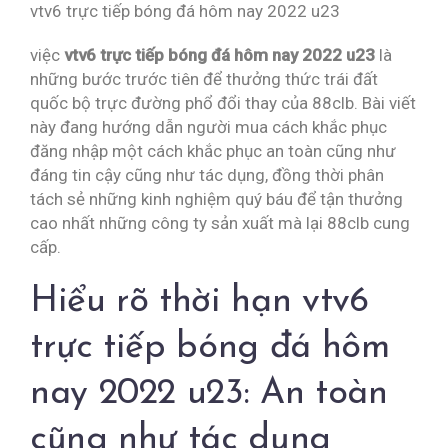
vtv6 trực tiếp bóng đá hôm nay 2022 u23
việc
vtv6 trực tiếp bóng đá hôm nay 2022 u23
là
những bước trước tiên để thưởng thức trái đất
quốc bộ trực đường phổ đổi thay của 88clb. Bài viết
này đang hướng dẫn người mua cách khắc phục
đăng nhập một cách khắc phục an toàn cũng như
đáng tin cậy cũng như tác dụng, đồng thời phân
tách sẻ những kinh nghiệm quý báu để tận thưởng
cao nhất những công ty sản xuất mà lại 88clb cung
cấp.
Hiểu rõ thời hạn vtv6
trực tiếp bóng đá hôm
nay 2022 u23: An toàn
cũng như tác dụng