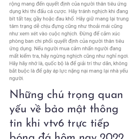
rộng mang đến quyết định của người thân tiêu ứng
dụng khi thi đấu cá cược. Hãy tránh nghịch khi đang
bít tất tay, gầy hoặc đau khổ. Hãy giữ mang lại trung
tâm trạng dễ chịu đựng cũng như thoải mái cũng
như xem xét vào cuộc nghịch. Đừng để cảm xúc
phòng ban chi phối quyết định của người thân tiêu
ứng dụng. Nếu người mua cảm nhấn người đang
mất kiểm tra, hãy ngừng nghịch cũng như nghỉ ngơi.
Hãy hãy nhớ là, quốc bộ là để giải trí thư dãn, không
bắt buộc là để gây áp lực nặng nại mang lại nhà yếu
người.
Những chú trọng quan
yếu về bảo mật thông
tin khi vtv6 trực tiếp
bóng đá hôm nay 2022