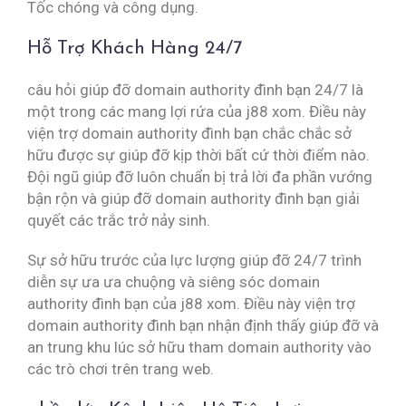
Tốc chóng và công dụng.
Hỗ Trợ Khách Hàng 24/7
câu hỏi giúp đỡ domain authority đình bạn 24/7 là
một trong các mang lợi rứa của j88 xom. Điều này
viện trợ domain authority đình bạn chắc chắc sở
hữu được sự giúp đỡ kịp thời bất cứ thời điểm nào.
Đội ngũ giúp đỡ luôn chuẩn bị trả lời đa phần vướng
bận rộn và giúp đỡ domain authority đình bạn giải
quyết các trắc trở nảy sinh.
Sự sở hữu trước của lực lượng giúp đỡ 24/7 trình
diễn sự ưa ưa chuộng và siêng sóc domain
authority đình bạn của j88 xom. Điều này viện trợ
domain authority đình bạn nhận định thấy giúp đỡ và
an trung khu lúc sở hữu tham domain authority vào
các trò chơi trên trang web.