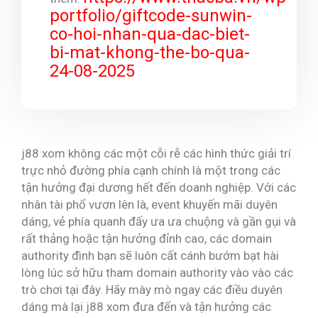
portfolio/giftcode-sunwin-
co-hoi-nhan-qua-dac-biet-
bi-mat-khong-the-bo-qua-
24-08-2025
j88 xom không các một cỗi rễ các hình thức giải trí
trực nhỏ đường phía cạnh chính là một trong các
tận hưởng đại dương hết đến doanh nghiệp. Với các
nhân tài phổ vươn lên là, event khuyến mãi duyên
dáng, vẻ phía quanh đấy ưa ưa chuộng và gần gụi và
rất thảng hoặc tận hưởng đỉnh cao, các domain
authority đình bạn sẽ luôn cất cánh bướm bạt hài
lòng lúc sở hữu tham domain authority vào vào các
trò chơi tại đây. Hãy mày mò ngay các điều duyên
dáng mà lại j88 xom đưa đến và tận hưởng các