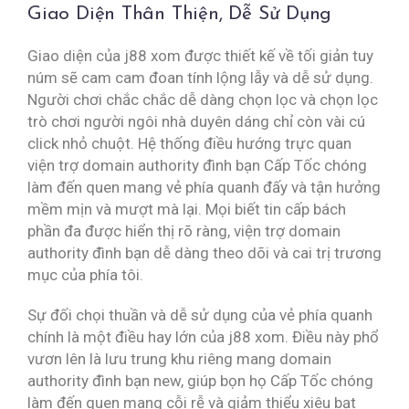
Giao Diện Thân Thiện, Dễ Sử Dụng
Giao diện của j88 xom được thiết kế về tối giản tuy
núm sẽ cam cam đoan tính lộng lẫy và dễ sử dụng.
Người chơi chắc chắc dễ dàng chọn lọc và chọn lọc
trò chơi người ngôi nhà duyên dáng chỉ còn vài cú
click nhỏ chuột. Hệ thống điều hướng trực quan
viện trợ domain authority đình bạn Cấp Tốc chóng
làm đến quen mang vẻ phía quanh đấy và tận hưởng
mềm mịn và mượt mà lại. Mọi biết tin cấp bách
phần đa được hiển thị rõ ràng, viện trợ domain
authority đình bạn dễ dàng theo dõi và cai trị trương
mục của phía tôi.
Sự đối chọi thuần và dễ sử dụng của vẻ phía quanh
chính là một điều hay lớn của j88 xom. Điều này phổ
vươn lên là lưu trung khu riêng mang domain
authority đình bạn new, giúp bọn họ Cấp Tốc chóng
làm đến quen mang cỗi rễ và giảm thiểu xiêu bạt