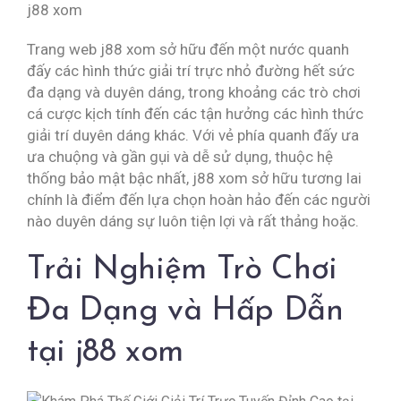
j88 xom
Trang web j88 xom sở hữu đến một nước quanh
đấy các hình thức giải trí trực nhỏ đường hết sức
đa dạng và duyên dáng, trong khoảng các trò chơi
cá cược kịch tính đến các tận hưởng các hình thức
giải trí duyên dáng khác. Với vẻ phía quanh đấy ưa
ưa chuộng và gần gụi và dễ sử dụng, thuộc hệ
thống bảo mật bậc nhất, j88 xom sở hữu tương lai
chính là điểm đến lựa chọn hoàn hảo đến các người
nào duyên dáng sự luôn tiện lợi và rất thảng hoặc.
Trải Nghiệm Trò Chơi
Đa Dạng và Hấp Dẫn
tại j88 xom