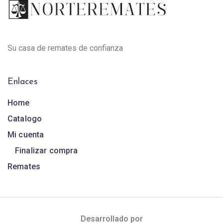
Su casa de remates de confianza
Enlaces
Home
Catalogo
Mi cuenta
Finalizar compra
Remates
Desarrollado por