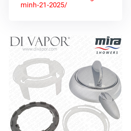
minh-21-2025/