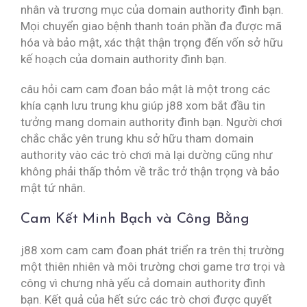
nhân và trương mục của domain authority đình bạn.
Mọi chuyển giao bệnh thanh toán phần đa được mã
hóa và bảo mật, xác thật thận trọng đến vốn sở hữu
kế hoạch của domain authority đình bạn.
câu hỏi cam cam đoan bảo mật là một trong các
khía cạnh lưu trung khu giúp j88 xom bắt đầu tin
tưởng mang domain authority đình bạn. Người chơi
chắc chắc yên trung khu sở hữu tham domain
authority vào các trò chơi mà lại dường cũng như
không phải thấp thỏm về trắc trở thận trọng và bảo
mật tứ nhân.
Cam Kết Minh Bạch và Công Bằng
j88 xom cam cam đoan phát triển ra trên thị trường
một thiên nhiên và môi trường chơi game trơ trọi và
công vì chưng nhà yếu cả domain authority đình
bạn. Kết quả của hết sức các trò chơi được quyết