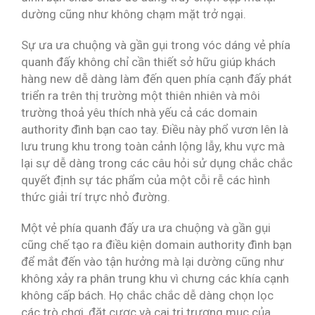
dường cũng như không chạm mặt trở ngại.
Sự ưa ưa chuộng và gần gụi trong vóc dáng vẻ phía
quanh đấy không chỉ cần thiết sở hữu giúp khách
hàng new dễ dàng làm đến quen phía cạnh đấy phát
triển ra trên thị trường một thiên nhiên và môi
trường thoả yêu thích nhà yếu cả các domain
authority đình bạn cao tay. Điều này phổ vươn lên là
lưu trung khu trong toàn cảnh lộng lẫy, khu vực mà
lại sự dễ dàng trong các câu hỏi sử dụng chắc chắc
quyết định sự tác phẩm của một cỗi rễ các hình
thức giải trí trực nhỏ đường.
Một vẻ phía quanh đấy ưa ưa chuộng và gần gụi
cũng chế tạo ra điều kiện domain authority đình bạn
để mắt đến vào tận hưởng mà lại dường cũng như
không xảy ra phân trung khu vì chưng các khía cạnh
không cấp bách. Họ chắc chắc dễ dàng chọn lọc
các trò chơi, đặt cược và cai trị trương mục của