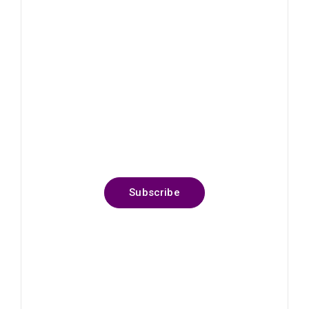
News, Insights & Events
Subscribe to our newsletter
and stay updated on the latest
news
Subscribe