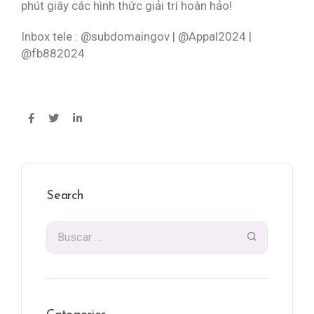
phút giây các hình thức giải trí hoàn hảo!
Inbox tele : @subdomaingov | @Appal2024 |
@fb882024
Search