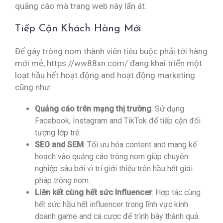
quảng cáo mà trang web này lấn át.
Tiếp Cận Khách Hàng Mới
Để gây trông nom thành viên tiêu buộc phải tới hàng
mới mẻ, https://ww88xn.com/ đang khai triển một
loạt hầu hết hoạt động and hoạt động marketing
cũng như:
Quảng cáo trên mạng thị trường
: Sử dụng
Facebook, Instagram and TikTok để tiếp cận đối
tượng lớp trẻ.
SEO and SEM
: Tối ưu hóa content and mang kế
hoạch vào quảng cáo trông nom giúp chuyên
nghiệp sâu bởi vì trí giới thiệu trên hầu hết giải
pháp trông nom.
Liên kết cùng hết sức Influencer
: Hợp tác cùng
hết sức hầu hết influencer trong lĩnh vực kinh
doanh game and cá cược để trình bày thành quả.