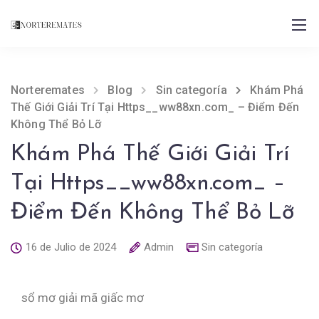
Norteremates
Blog
Sin categoría
Khám Phá
Thế Giới Giải Trí Tại Https__ww88xn.com_ – Điểm Đến
Không Thể Bỏ Lỡ
Khám Phá Thế Giới Giải Trí
Tại Https__ww88xn.com_ –
Điểm Đến Không Thể Bỏ Lỡ
16 de Julio de 2024
Admin
Sin categoría
sổ mơ giải mã giấc mơ