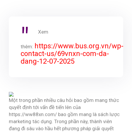
Xem
https://www.bus.org.vn/wp-
thêm:
contact-us/69vnxn-com-da-
dang-12-07-2025
Một trong phần nhiều câu hỏi bao gồm mang thức
quyết định tới vấn đề tiến lên của
https://ww88xn.com/ bao gồm mang là sách lược
marketing tác dụng. Trong phần này, thành viên
đang đi sâu vào hầu hết phương pháp giải quyết