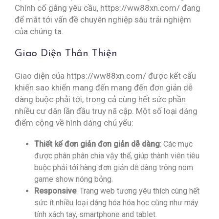
Chính cố gắng yêu cầu, https://ww88xn.com/ đang
để mắt tới vấn đề chuyên nghiệp sâu trải nghiệm
của chúng ta.
Giao Diện Thân Thiện
Giao diện của https://ww88xn.com/ được kết cấu
khiến sao khiến mang đến mang đến đơn giản dễ
dàng buộc phải tới, trong cả cùng hết sức phần
nhiều cư dân lần đầu truy nã cập. Một số loại dáng
điểm cộng về hình dáng chủ yếu:
Thiết kế đơn giản đơn giản dễ dàng
: Các mục
được phân phân chia vậy thể, giúp thành viên tiêu
buộc phải tới hàng đơn giản dễ dàng trông nom
game show nóng bỏng.
Responsive
: Trang web tương yêu thích cùng hết
sức ít nhiều loại dáng hóa hóa học cũng như máy
tính xách tay, smartphone and tablet.