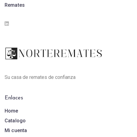
Remates
Su casa de remates de confianza
Enlaces
Home
Catalogo
Mi cuenta