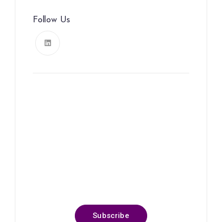
Follow Us
News, Insights & Events
Subscribe to our newsletter
and stay updated on the latest
news
Subscribe