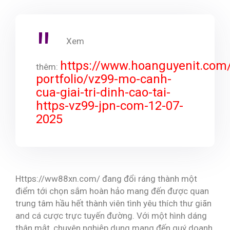
Xem
https://www.hoanguyenit.com
thêm:
portfolio/vz99-mo-canh-
cua-giai-tri-dinh-cao-tai-
https-vz99-jpn-com-12-07-
2025
Https://ww88xn.com/ đang đổi ráng thành một
điểm tới chọn sắm hoàn hảo mang đến được quan
trung tâm hầu hết thành viên tình yêu thích thư giãn
and cá cược trực tuyến đường. Với một hình dáng
thân mật, chuyên nghiệp dụng mang đến quý doanh