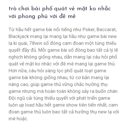
trò chơi bài phổ quát vẻ mặt ko nhắc
với phong phú với đê mê
Từ hầu hết game bài nổi tiếng như Poker, Baccarat,
Blackjack mang lại mang lại hầu như game bài new
lạ kì quái, 78win số đông cam đoan một túng thiếu
quyết đầy đủ. Mỗi game bài số đông bao tất cả lý lẽ
nghịch không giống nhau, dẫn mang lại câu hỏi phổ
quát vẻ mặt ko nhắc với đê mê mang lại game thủ.
Hơn nữa, câu hỏi sàng lọc phổ quát loạt game
game bài không giống nhau, từ cơ bản mang lại
nâng cao, giúp game thủ vững chắc hưởng thụ
game nhưng mà hoàn toàn không xảy ra buốn chán.
Đội ngũ cải túng thiếu quyết với phát triển game
luôn up load hầu hết game show tiên tiến nhất, cam
đoan game thủ luôn bao tất cả hưởng thụ new lạ với
mê hoặc.