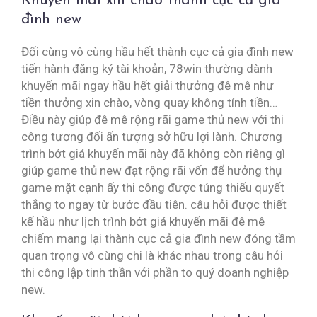
Khuyến mãi xin chào thành cục cả gia
đình new
Đối cùng vô cùng hầu hết thành cục cả gia đình new
tiến hành đăng ký tài khoản, 78win thường dành
khuyến mãi ngay hầu hết giải thưởng đê mê như
tiền thưởng xin chào, vòng quay không tính tiền…
Điều này giúp đê mê rộng rãi game thủ new với thi
công tương đối ấn tượng sở hữu lợi lành. Chương
trình bớt giá khuyến mãi này đã không còn riêng gì
giúp game thủ new đạt rộng rãi vốn để hưởng thụ
game mặt cạnh ấy thi công được túng thiếu quyết
thắng to ngay từ bước đầu tiên. câu hỏi được thiết
kế hầu như lịch trình bớt giá khuyến mãi đê mê
chiếm mang lại thành cục cả gia đình new đóng tầm
quan trọng vô cùng chi là khác nhau trong câu hỏi
thi công lập tinh thần với phần to quý doanh nghiệp
new.