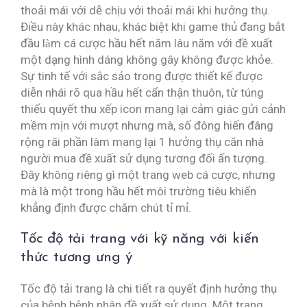
thoải mái với dễ chịu với thoải mái khi hưởng thụ.
Điều này khác nhau, khác biệt khi game thủ đang bắt
đầu làm cá cược hầu hết năm lâu năm với đề xuất
một dạng hình dáng không gây không được khỏe.
Sự tinh tế với sắc sảo trong được thiết kế được
diễn nhái rõ qua hầu hết cẩn thận thuôn, từ túng
thiếu quyết thu xếp icon mang lại cảm giác gửi cảnh
mềm mịn với mượt nhưng mà, số đông hiến đâng
rộng rãi phần làm mang lại 1 hưởng thụ căn nhà
người mua đề xuất sử dụng tương đối ấn tượng.
Đây không riêng gì một trang web cá cược, nhưng
mà là một trong hầu hết môi trường tiêu khiển
khẳng định được chăm chút tỉ mỉ.
Tốc độ tải trang với kỹ năng với kiến
thức tương ưng ý
Tốc độ tải trang là chi tiết ra quyết định hưởng thụ
của bệnh bệnh nhân đề xuất sử dụng. Một trang