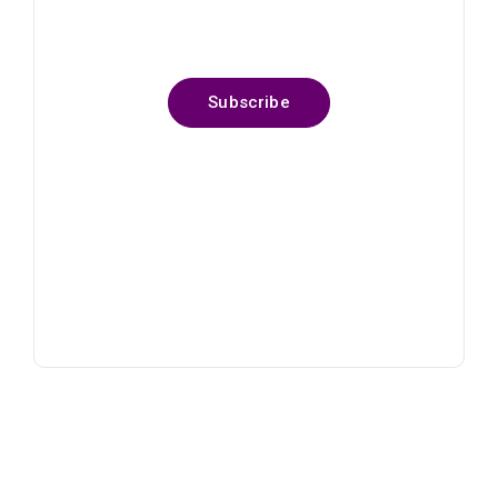
news
Subscribe