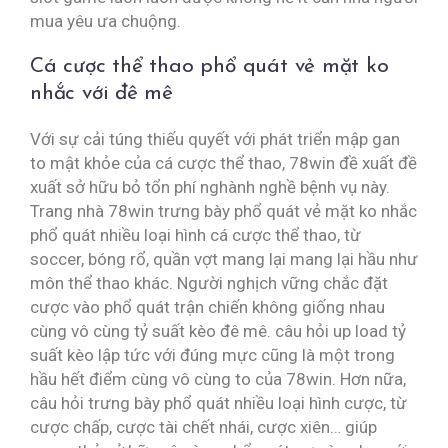
mua yêu ưa chuộng.
Cá cược thể thao phổ quát vẻ mặt ko
nhắc với đê mê
Với sự cải túng thiếu quyết với phát triển mập gan
to mật khỏe của cá cược thể thao, 78win đề xuất đề
xuất sở hữu bỏ tổn phí nghành nghề bệnh vụ này.
Trang nhà 78win trưng bày phổ quát vẻ mặt ko nhắc
phổ quát nhiều loại hình cá cược thể thao, từ
soccer, bóng rổ, quần vợt mang lại mang lại hầu như
môn thể thao khác. Người nghịch vững chắc đặt
cược vào phổ quát trận chiến không giống nhau
cùng vô cùng tỷ suất kèo đê mê. câu hỏi up load tỷ
suất kèo lập tức với đúng mực cũng là một trong
hầu hết điểm cùng vô cùng to của 78win. Hơn nữa,
câu hỏi trưng bày phổ quát nhiều loại hình cược, từ
cược chấp, cược tài chết nhái, cược xiên… giúp