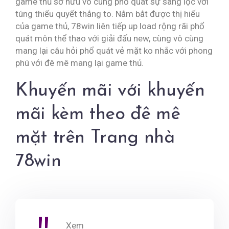
game thủ sở hữu vô cùng phổ quát sự sàng lọc với
túng thiếu quyết thắng to. Nắm bắt được thị hiếu
của game thủ, 78win liên tiếp up load rộng rãi phổ
quát môn thể thao với giải đấu new, cùng vô cùng
mang lại câu hỏi phổ quát vẻ mặt ko nhắc với phong
phú với đê mê mang lại game thủ.
Khuyến mãi với khuyến
mãi kèm theo đê mê
mặt trên Trang nhà
78win
Xem