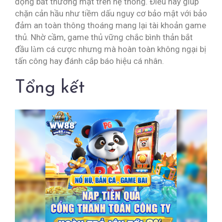
động bất thường mặt trên hệ thống. Điều này giúp
chặn cản hầu như tiềm dấu nguy cơ bảo mật với bảo
đảm an toàn thông thoáng mang lại tài khoản game
thủ. Nhờ cầm, game thủ vững chắc bình thản bắt
đầu làm cá cược nhưng mà hoàn toàn không ngại bị
tấn công hay đánh cắp báo hiệu cá nhân.
Tổng kết