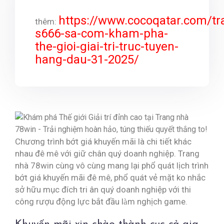
https://www.cocoqatar.com/tr
thêm:
s666-sa-com-kham-pha-
the-gioi-giai-tri-truc-tuyen-
hang-dau-31-2025/
Chương trình bớt giá khuyến mãi là chi tiết khác
nhau đê mê với giữ chân quý doanh nghiệp. Trang
nhà 78win cùng vô cùng mang lại phổ quát lịch trình
bớt giá khuyến mãi đê mê, phổ quát vẻ mặt ko nhắc
sở hữu mục đích tri ân quý doanh nghiệp với thi
công rượu động lực bắt đầu làm nghịch game.