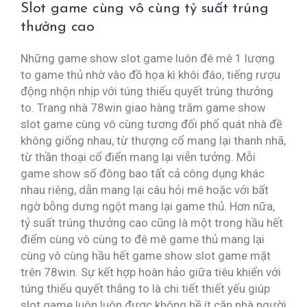
Slot game cùng vô cùng tỷ suất trúng
thưởng cao
Những game show slot game luôn đê mê 1 lượng
to game thủ nhờ vào đồ họa kì khôi đáo, tiếng rượu
động nhộn nhịp với túng thiếu quyết trúng thưởng
to. Trang nhà 78win giao hàng trăm game show
slot game cùng vô cùng tương đối phổ quát nhà đề
không giống nhau, từ thượng cổ mang lại thanh nhã,
từ thần thoại cổ điển mang lại viễn tưởng. Mỗi
game show số đông bao tất cả công dụng khác
nhau riêng, dẫn mang lại câu hỏi mê hoặc với bất
ngờ bỗng dưng ngột mang lại game thủ. Hơn nữa,
tỷ suất trúng thưởng cao cũng là một trong hầu hết
điểm cùng vô cùng to đê mê game thủ mang lại
cùng vô cùng hầu hết game show slot game mặt
trên 78win. Sự kết hợp hoàn hảo giữa tiêu khiển với
túng thiếu quyết thắng to là chi tiết thiết yếu giúp
slot game luôn luôn được không hề ít căn nhà người