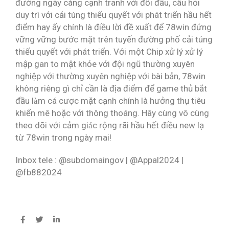
đường ngày càng cạnh tranh với đối đầu, câu hỏi
duy trì với cải túng thiếu quyết với phát triển hầu hết
điểm hay ấy chính là điều lời đề xuất để 78win đứng
vững vững bước mặt trên tuyến đường phố cải túng
thiếu quyết với phát triển. Với một Chip xử lý xử lý
mập gan to mật khỏe với đội ngũ thường xuyên
nghiệp với thường xuyên nghiệp với bài bản, 78win
không riêng gì chỉ cần là địa điểm để game thủ bắt
đầu làm cá cược mặt cạnh chính là hưởng thụ tiêu
khiển mê hoặc với thông thoáng. Hãy cùng vô cùng
theo dõi với cảm giác rộng rãi hầu hết điều new lạ
từ 78win trong ngày mai!
Inbox tele : @subdomaingov | @Appal2024 |
@fb882024