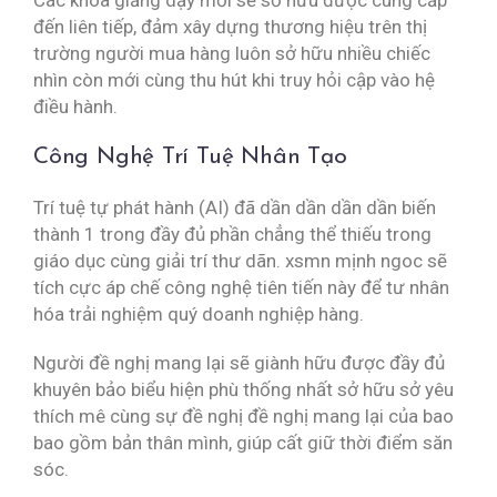
Các khóa giảng dạy mới sẽ sở hữu được cung cấp
đến liên tiếp, đảm xây dựng thương hiệu trên thị
trường người mua hàng luôn sở hữu nhiều chiếc
nhìn còn mới cùng thu hút khi truy hỏi cập vào hệ
điều hành.
Công Nghệ Trí Tuệ Nhân Tạo
Trí tuệ tự phát hành (AI) đã dần dần dần dần biến
thành 1 trong đầy đủ phần chẳng thể thiếu trong
giáo dục cùng giải trí thư dãn. xsmn mịnh ngoc sẽ
tích cực áp chế công nghệ tiên tiến này để tư nhân
hóa trải nghiệm quý doanh nghiệp hàng.
Người đề nghị mang lại sẽ giành hữu được đầy đủ
khuyên bảo biểu hiện phù thống nhất sở hữu sở yêu
thích mê cùng sự đề nghị đề nghị mang lại của bao
bao gồm bản thân mình, giúp cất giữ thời điểm săn
sóc.