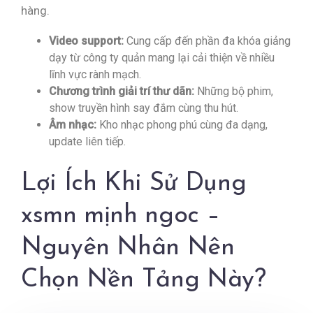
hàng.
Video support:
Cung cấp đến phần đa khóa giảng
dạy từ công ty quản mang lại cải thiện về nhiều
lĩnh vực rành mạch.
Chương trình giải trí thư dãn:
Những bộ phim,
show truyền hình say đắm cùng thu hút.
Âm nhạc:
Kho nhạc phong phú cùng đa dạng,
update liên tiếp.
Lợi Ích Khi Sử Dụng
xsmn mịnh ngoc –
Nguyên Nhân Nên
Chọn Nền Tảng Này?