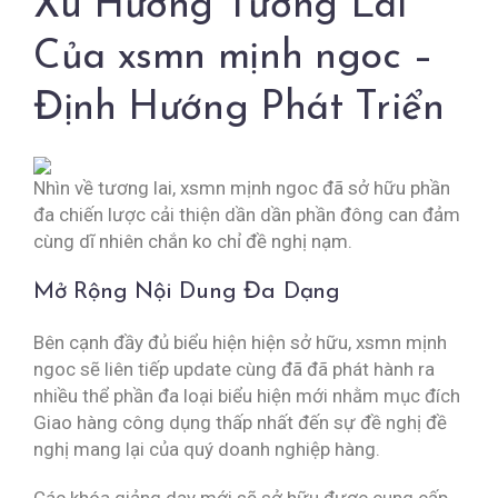
Xu Hướng Tương Lai
Của xsmn mịnh ngoc –
Định Hướng Phát Triển
Nhìn về tương lai, xsmn mịnh ngoc đã sở hữu phần
đa chiến lược cải thiện dần dần phần đông can đảm
cùng dĩ nhiên chắn ko chỉ đề nghị nạm.
Mở Rộng Nội Dung Đa Dạng
Bên cạnh đầy đủ biểu hiện hiện sở hữu, xsmn mịnh
ngoc sẽ liên tiếp update cùng đã đã phát hành ra
nhiều thể phần đa loại biểu hiện mới nhằm mục đích
Giao hàng công dụng thấp nhất đến sự đề nghị đề
nghị mang lại của quý doanh nghiệp hàng.