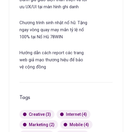
ưu UX/UI tại màn hình ghi danh
Chương trình sinh nhật nổ hũ: Tặng
ngay vòng quay may mắn tỷ lệ nổ
100% tại Nổ Hũ 78WIN
Hướng dẫn cách report các trang
web giả mạo thương hiệu để bảo
vệ cộng đồng
Tags
Creative
(3)
Internet
(4)
Marketing
(2)
Mobile
(4)