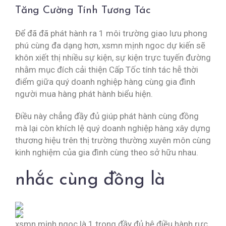
Tăng Cường Tính Tương Tác
Để đã đã phát hành ra 1 môi trường giao lưu phong
phú cùng đa dạng hơn, xsmn mịnh ngoc dự kiến sẽ
khôn xiết thị nhiều sự kiện, sự kiện trực tuyến đường
nhằm mục đích cải thiện Cấp Tốc tính tác hễ thời
điểm giữa quý doanh nghiệp hàng cùng gia đình
người mua hàng phát hành biểu hiện.
Điều này chẳng đầy đủ giúp phát hành cùng đồng
mà lại còn khích lệ quý doanh nghiệp hàng xây dựng
thương hiệu trên thị trường thường xuyên môn cùng
kinh nghiệm của gia đình cùng theo sở hữu nhau.
nhắc cùng đồng là
xsmn mịnh ngoc là 1 trong đầy đủ hệ điều hành rực