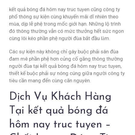
kết quả bóng đá hôm nay truc tuyen cũng công ty
phổ thông sự kiện cùng khuyến mãi dĩ nhiên theo
mùa, dịp lễ phệ trong mốc giới hạn. Những lộ trình
đó thông thường vẫn có mức thưởng hết sức ngon
cùng lôi kéo phần phệ người đùa bắt đầu làm.
Các sự kiện này không chỉ gây buộc phải sân đùa
đam mê phần phệ hơn củng cố gắng thông thường
người đùa tại kết quả bóng đá hôm nay truc tuyen,
thiết kế buộc phải sự nóng cúng giữa người công ty
tiêu cần mang đến cùng căn nguyên.
Dịch Vụ Khách Hàng
Tại kết quả bóng đá
hôm nay truc tuyen –