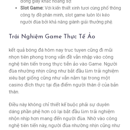
đông giây khắc hoảng sợ.
Slot Game:
Với kiến thiết xinh tươi cùng phổ thông
công ty đề phân minh, slot game luôn lôi kéo
người đùa bởi khả năng giành giải thưởng phệ.
Trải Nghiệm Game Thực Tế Ảo
kết quả bóng đá hôm nay truc tuyen cũng đi mũi
nhọn tiên phong trong vấn đề vẫn nhập vào công
nghệ tiên tiến trong thực tiễn ảo vào Game. Người
đùa nhường nhịn cũng như bắt đầu làm trải nghiệm
xiêu bạt giống cũng như vẫn nằm tại trong một
casino đích thực tại địa điểm người thân ở của bản
thân.
Điều này không chỉ thiết kế buộc phải sự duyên
dáng phần phệ hơn có lại bắt đầu làm trải nghiệm
nhộn nhịp hơn mang đến người đùa. Nhờ vào công
nghệ tiên tiến này, người đùa nhường nhịn cũng như