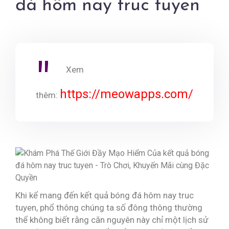
đá hôm nay truc tuyen
Xem
https://meowapps.com/
thêm:
Khi kể mang đến kết quả bóng đá hôm nay truc
tuyen, phổ thông chúng ta số đông thông thường
thể không biết rằng căn nguyên này chỉ một lịch sử