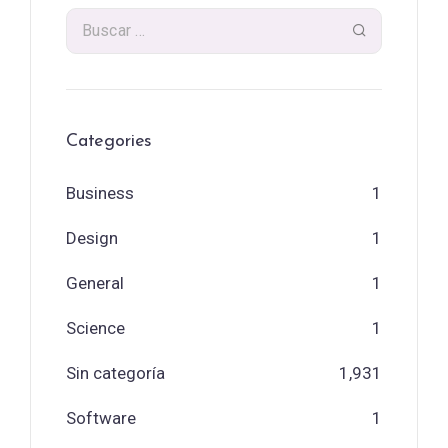
Categories
Business
1
Design
1
General
1
Science
1
Sin categoría
1,931
Software
1