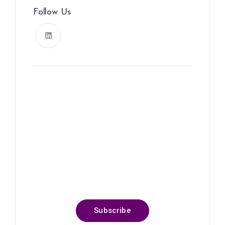
Follow Us
News, Insights & Events
Subscribe to our newsletter
and stay updated on the latest
news
Subscribe