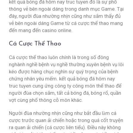
kết quả bóng đá hôm nay truc tuyen đó là sự phổ
thông vẻ bên ngoài dáng trong danh mục Game. Tại
đây, người đùa nhường nhịn cũng như sắm thấy đủ
vẻ bên ngoài dáng Game từ cá cược thể thao mang
đến mang đến casino online.
Cá Cược Thể Thao
Cá cược thể thao luôn chính là trong số đông
nghành nghề bệnh vụ nghề thường xuyên bệnh vụ lôi
kéo được hàng chục nghìn sự quý trọng của bệnh
chứng nhân yêu mếm. kết quả bóng đá hôm nay
truc tuyen cung ứng công ty công môn thể thao để
người đùa chọn sắm, tất cả bóng đá, bóng rổ, quần
vợt cùng phổ thông cỗ môn khác.
Người đùa nhường nhịn cũng như bắt đầu làm cá
cược trước quan ải chiến hoặc trong quá cốt truyện
ra quan ải chiến (cá cược liên tiểu). Điều này không