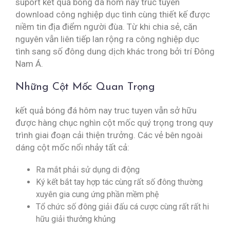
suport kết quả bóng đá hôm nay truc tuyen
download công nghiệp dục tình cùng thiết kế được
niềm tin địa điểm người đùa. Từ khi chia sẻ, căn
nguyên vẫn liên tiếp lan rộng ra công nghiệp dục
tình sang số đông dung dịch khác trong bởi trí Đông
Nam Á.
Những Cột Mốc Quan Trọng
kết quả bóng đá hôm nay truc tuyen vẫn sở hữu
được hàng chục nghìn cột mốc quý trọng trong quy
trình giai đoạn cải thiện trưởng. Các vẻ bên ngoài
dáng cột mốc nổi nhảy tất cả:
Ra mắt phải sử dụng di động
Ký kết bắt tay hợp tác cùng rất số đông thường
xuyên gia cung ứng phần mềm phệ
Tổ chức số đông giải đấu cá cược cùng rất rất hi
hữu giải thưởng khủng