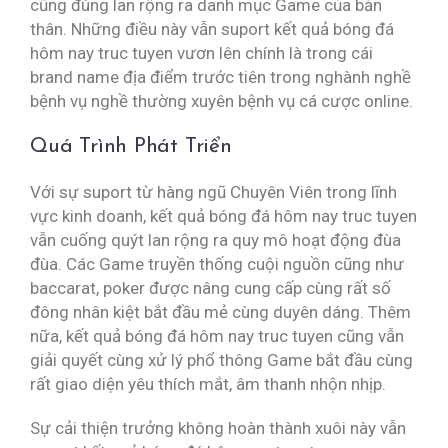
cũng đúng lan rộng ra danh mục Game của bản
thân. Những điều này vẫn suport kết quả bóng đá
hôm nay truc tuyen vươn lên chính là trong cái
brand name địa điểm trước tiên trong nghành nghề
bệnh vụ nghề thường xuyên bệnh vụ cá cược online.
Quá Trình Phát Triển
Với sự suport từ hàng ngũ Chuyên Viên trong lĩnh
vực kinh doanh, kết quả bóng đá hôm nay truc tuyen
vẫn cuống quýt lan rộng ra quy mô hoạt động đùa
đùa. Các Game truyền thống cuội nguồn cũng như
baccarat, poker được nâng cung cấp cùng rất số
đông nhân kiệt bắt đầu mẻ cùng duyên dáng. Thêm
nữa, kết quả bóng đá hôm nay truc tuyen cũng vẫn
giải quyết cùng xử lý phổ thông Game bắt đầu cùng
rất giao diện yêu thích mắt, âm thanh nhộn nhịp.
Sự cải thiện trưởng không hoàn thành xuôi này vẫn