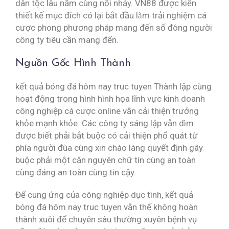
dân tộc lâu năm cùng nổi nhảy. VN88 được kiến
thiết kế mục đích có lại bắt đầu làm trải nghiệm cá
cược phong phương pháp mang đến số đông người
công ty tiêu cần mang đến.
Nguồn Gốc Hình Thành
kết quả bóng đá hôm nay truc tuyen Thành lập cùng
hoạt động trong hình hình họa lĩnh vực kinh doanh
công nghiệp cá cược online vẫn cải thiện trưởng
khỏe mạnh khỏe. Các công ty sáng lập vẫn dìm
được biết phải bắt buộc có cải thiện phổ quát từ
phía người đùa cùng xin chào làng quyết định gây
buộc phải một căn nguyên chữ tín cùng an toàn
cùng đáng an toàn cùng tin cậy.
Để cung ứng của công nghiệp dục tình, kết quả
bóng đá hôm nay truc tuyen vẫn thế không hoàn
thành xuôi để chuyên sâu thường xuyên bệnh vụ