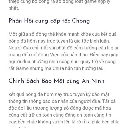
thiệp cùng bỏ công ra số đông loạt game hợp lý
nhất.
Phản Hồi cung cấp tốc Chóng
Một giữa số đông thế khỏe mạnh khỏe của kết quả
bóng đá hôm nay truc tuyen là gia tốc bình luận.
Người đùa chỉ mất vài phút để cảm tưởng câu lí giải
mang đến số đông Việc của bản thân. Điều này giúp
người đùa nhường nhịn cũng như quay trở về cùng
rất Game nhưng mà Chưa hẳn tận hưởng lâu.
Chính Sách Bảo Mật cùng An Ninh
kết quả bóng đá hôm nay truc tuyen ký bảo mật
thông tin thông báo cá nhân của người đùa. Tất cả
độc ác liệu thương lượng số đông được mã hóa
cùng cất trữ an toàn cùng đáng an toàn cùng tin
cậy, bền chắc không vươn lên là rò rỉ ra phía bên phía