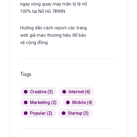
ngay vòng quay may mắn tỷ lệ nổ
100% tại Nổ Hũ 78WIN
Hướng dẫn cách report các trang
web giả mạo thương hiệu để bảo
vệ cộng đồng
Tags
Creative
(3)
Internet
(4)
Marketing
(2)
Mobile
(4)
Popular
(2)
Startup
(3)