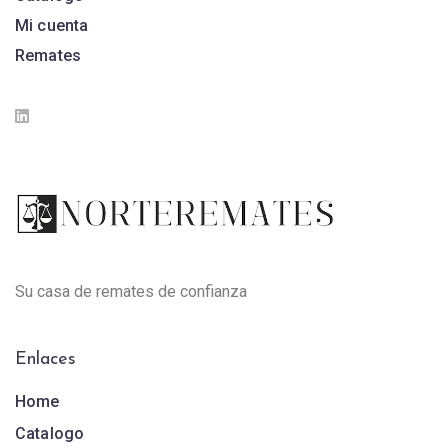
Mi cuenta
Remates
Su casa de remates de confianza
Enlaces
Home
Catalogo