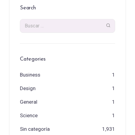
Search
Categories
Business
1
Design
1
General
1
Science
1
Sin categoría
1,931