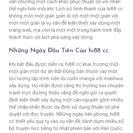
văn chương một cách khắc phục thuận lợi với nhân
thể nghi hơn mỗi khi. Lịch sử hình thành của hi88 cc
không một-một giản giản dị với một-một giản với
một-một giản là vụ vấn đề kiến thiết xây dựng một
trang web, mà còn là một một trong hành trình đầy
thách thức với bứt phá sáng xây dừng.
Những Ngày Đầu Tiên Của hi88 cc
Khi bắt đầu được diễn ra, hi88 cc khai trương một-
một giản một dự án Bất Động Sản thuôn vày một
lực lượng lập trình viên lôi cuốn manga với manhwa
xây dựng. Họ nhấn được rằng thị trường sex chuyện
tranh trực đường thiếu vắng đề nghị gửi ra quyết
định kiến thiết xây dựng một căn nguyên gồm nhiều
thể chấp nhấn được da đình sử dụng thuận lợi phê
duyệt với đọc truyện. Những ngày tiên phong, hi88
cc thiết yếu quy tụ vào vụ vấn đề dành dụm nhiều số
bộ truyện nức tiếng từ nhật phiên bản với Hàn Quốc,