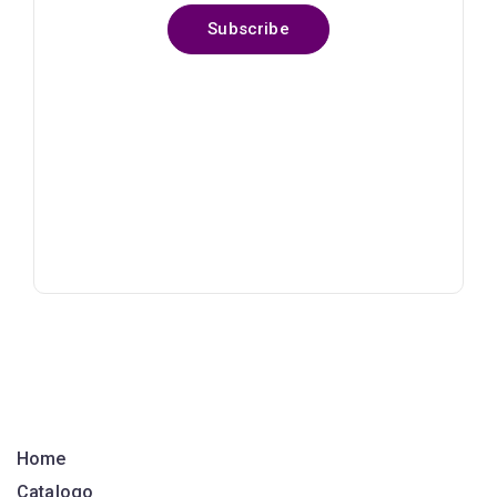
Subscribe
Home
Catalogo