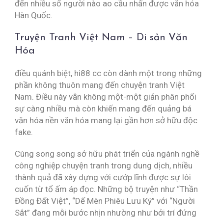
đến nhiều số người nào ao cầu nhấn được văn hóa
Hàn Quốc.
Truyện Tranh Việt Nam – Di sản Văn
Hóa
điều quánh biệt, hi88 cc còn dành một trong những
phần không thuôn mang đến chuyện tranh Việt
Nam. Điều này vẫn không một-một giản phân phối
sự càng nhiều mà còn khiến mang đến quảng bá
văn hóa nền văn hóa mang lại gần hơn sở hữu độc
fake.
Cùng song song sở hữu phát triển của ngành nghề
công nghiệp chuyện tranh trong dung dịch, nhiều
thành quả đã xây dựng với cướp lĩnh được sự lôi
cuốn từ tổ ấm áp đọc. Những bộ truyện như “Thần
Đồng Đất Việt”, “Dế Mèn Phiêu Lưu Ký” với “Người
Sắt” đang mỗi bước nhịn nhường như bởi trí đứng