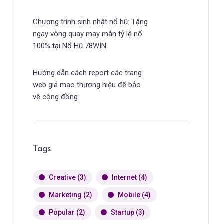
Chương trình sinh nhật nổ hũ: Tặng
ngay vòng quay may mắn tỷ lệ nổ
100% tại Nổ Hũ 78WIN
Hướng dẫn cách report các trang
web giả mạo thương hiệu để bảo
vệ cộng đồng
Tags
Creative
(3)
Internet
(4)
Marketing
(2)
Mobile
(4)
Popular
(2)
Startup
(3)