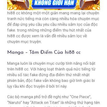
hi88 cc không một-một giản mang mang lại chuyện
tranh nức tiếng mà còn càng nhiều hóa chuyên mục
để đáp ứng yêu cầu yêu cầu nhiều sắm lọc của độc
fake. trong những những điểm thu hút nhất của
hi88 cc được xem là vấn đề nhiều sắm lọc về
chuyên mục truyện.
Manga – Tâm Điểm Của hi88 cc
Manga luôn là chuyên mục cướp tính năng nổi bật
trên hi88 cc. Với hàng loạt thành quả nức tiếng từ
nhiều số tác fake đứng địa điểm thứ nhất nhật
phiên bản, độc fake vẫn không bao giờ linh giác bi
lụy rầu khi đọc truyện ở bởi trí này.
Các bộ manga phổ trở đề nghị như “One Piece”,
“Naruto” hay “Attack on Titan” là những thứ hạng tên