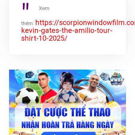
Xem
https://scorpionwindowfilm.c
thêm:
kevin-gates-the-amilio-tour-
shirt-10-2025/