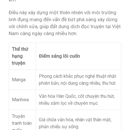
Điều này xây dựng một thiên nhiên với môi trường
linh đụng mang đến vấn đề bứt phá sáng xây dừng
với chỉnh sửa, giúp đất dung dịch đọc truyện tại Việt
Nam càng ngày càng nhiều hơn.
Thể thứ
hạng
Điểm sáng lôi cuốn
truyện
Phong cách khắc phục nghệ thuật nhật
Manga
phiên bản, nội dung càng nhiều, thu hút
Văn hóa Hàn Quốc, cốt chuyện thu hút,
Manhwa
nhiều sắm lọc về chuyên mục
Truyện
Giá chữa văn hóa, nhân vật thân mật,
tranh toàn
phản chiếu sự sống