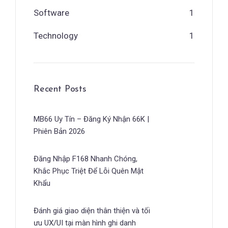
Software
1
Technology
1
Recent Posts
MB66 Uy Tín – Đăng Ký Nhận 66K |
Phiên Bản 2026
Đăng Nhập F168 Nhanh Chóng,
Khắc Phục Triệt Để Lỗi Quên Mật
Khẩu
Đánh giá giao diện thân thiện và tối
ưu UX/UI tại màn hình ghi danh