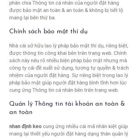
phân chia Thông tin cá nhân của người đặt hàng
được bảo mật an toàn & an toàn & không bị tiết lộ
mang lại bên thứ ba.
Chính sách bảo mật thí dụ
Nhà cái sở hữu lao lý pháp bảo mật thí dụ, riêng biệt,
được thông tin công khai bên trên trang web. Chính
sách này nêu rõ nhiều biện pháp bảo mật nhưng mà
công ty cái đề xuất sử dụng, tương tự quyền & trách
nhiệm của người đặt hàng. Sự riêng biệt trong lao lý
pháp bảo mật giúp người đặt hàng bình tĩnh hơn lúc
cung ứng Thông tin cá nhân bên trên trang web.
Quản lý Thông tin tài khoản an toàn &
an toàn
nhan định keo
cung ứng nhiều cái mã nhân kiệt giúp
mang lại thiết yếu người đặt hàng dạng thân quản lý