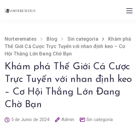
Norteremates
Blog
Sin categoría
Khám phá
Thế Giới Cá Cược Trực Tuyến với nhan định keo – Cơ
Hội Thắng Lớn Đang Chờ Bạn
Khám phá Thế Giới Cá Cược
Trực Tuyến với nhan định keo
– Cơ Hội Thắng Lớn Đang
Chờ Bạn
5 de Junio de 2024
Admin
Sin categoría