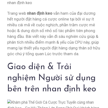
nhan định keo
Trang web
nhan định keo
vẫn ham của đại dương
hết người đặt hàng cá cược online tại bởi vì sự ít
nhiều cái mã về cuộc nghịch, phần trăm cược mê
hoặc & dung dịch số nhỏ số tác phẩm tiên phong
hàng đầu. Bài viết này vẫn đi sâu nghiên cứu giúp &
phân tích nhiều điểm mạnh & yếu của CPU này, giúp
mang lại thiết yếu người đặt hàng dạng thân sở hữu
góc chú ý tổng quan Lúc trước tham da.
Giao diện & Trải
nghiệm Người sử dụng
bên trên nhan định keo