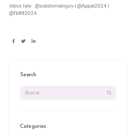
Inbox tele : @subdomaingov | @Appal2024 |
@fb882024
Search
Categories