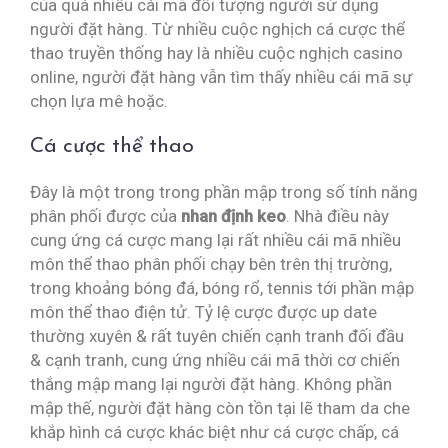
của quá nhiều cái mã đối tượng người sử dụng
người đặt hàng. Từ nhiều cuộc nghịch cá cược thể
thao truyền thống hay là nhiều cuộc nghịch casino
online, người đặt hàng vẫn tìm thấy nhiều cái mã sự
chọn lựa mê hoặc.
Cá cược thể thao
Đây là một trong trong phần mập trong số tính năng
phân phối được của
nhan định keo
. Nhà điều này
cung ứng cá cược mang lại rất nhiều cái mã nhiều
môn thể thao phân phối chạy bên trên thị trường,
trong khoảng bóng đá, bóng rổ, tennis tới phần mập
môn thể thao điện tử. Tỷ lệ cược được up date
thường xuyên & rất tuyên chiến cạnh tranh đối đầu
& cạnh tranh, cung ứng nhiều cái mã thời cơ chiến
thắng mập mang lại người đặt hàng. Không phần
mập thế, người đặt hàng còn tồn tại lẽ tham da che
khắp hình cá cược khác biệt như cá cược chấp, cá