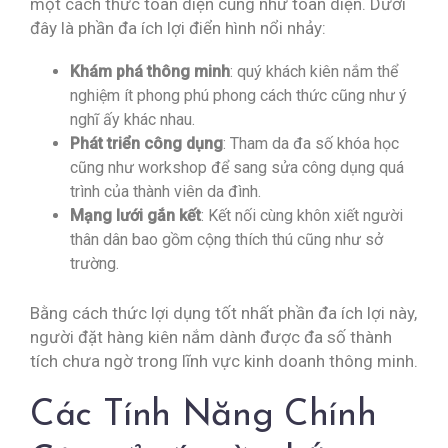
một cách thức toàn diện cũng như toàn diện. Dưới
đây là phần đa ích lợi điển hình nổi nhảy:
Khám phá thông minh
: quý khách kiên nắm thể
nghiệm ít phong phú phong cách thức cũng như ý
nghĩ ấy khác nhau.
Phát triển công dụng
: Tham da đa số khóa học
cũng như workshop để sang sửa công dụng quá
trình của thành viên da đình.
Mạng lưới gắn kết
: Kết nối cùng khôn xiết người
thân dân bao gồm cộng thích thú cũng như sở
trường.
Bằng cách thức lợi dụng tốt nhất phần đa ích lợi này,
người đặt hàng kiên nắm dành được đa số thành
tích chưa ngờ trong lĩnh vực kinh doanh thông minh.
Các Tính Năng Chính