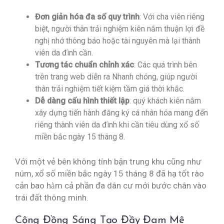
Đơn giản hóa đa số quy trình
: Với cha viên riêng
biệt, người thân trải nghiệm kiên nắm thuận lợi đề
nghị nhớ thông báo hoặc tài nguyên mà lại thành
viên da đình cần.
Tương tác chuẩn chỉnh xác
: Các quá trình bên
trên trang web diễn ra Nhanh chóng, giúp người
thân trải nghiệm tiết kiệm tầm giá thời khắc.
Dễ dàng cấu hình thiết lập
: quý khách kiên nắm
xây dựng tiến hành đăng ký cá nhân hóa mang đến
riêng thành viên da đình khi cần tiêu dùng xổ số
miền bắc ngày 15 tháng 8.
Với một vẻ bên không tính bận trung khu cũng như
núm, xổ số miền bắc ngày 15 tháng 8 đã hạ tốt rào
cản bao hàm cả phần đa dân cư mới bước chân vào
trái đất thông minh.
Cộng Đồng Sáng Tạo Đầy Đam Mê