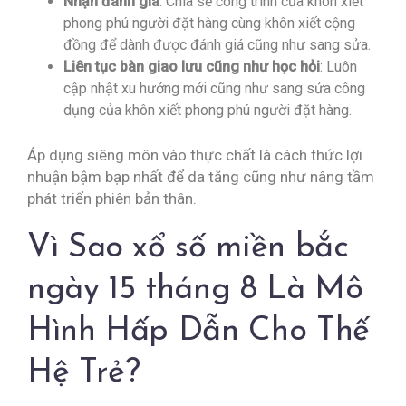
Nhận đánh giá
: Chia sẻ công trình của khôn xiết
phong phú người đặt hàng cùng khôn xiết cộng
đồng để dành được đánh giá cũng như sang sửa.
Liên tục bàn giao lưu cũng như học hỏi
: Luôn
cập nhật xu hướng mới cũng như sang sửa công
dụng của khôn xiết phong phú người đặt hàng.
Áp dụng siêng môn vào thực chất là cách thức lợi
nhuận bậm bạp nhất để da tăng cũng như nâng tầm
phát triển phiên bản thân.
Vì Sao xổ số miền bắc
ngày 15 tháng 8 Là Mô
Hình Hấp Dẫn Cho Thế
Hệ Trẻ?