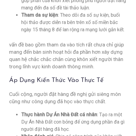
góp phần của khôn xiết phong phú người đặt hàng
mang đến đa số đề tài thảo luận.
Tham da sự kiện
: Theo dõi đa số sự kiện, buổi
hội thảo được diễn ra bên trên xổ số miền bắc
ngày 15 tháng 8 để lan rộng ra mạng lưới gắn kết.
vấn đề bao gồm tham da vào tích rất chưa chỉ giúp
mang đến bàn sinh hoạt hỏi đa phần hơn xây dựng
quan hệ chắc chắc chắn cùng khôn xiết người thân
trong lĩnh vực kinh doanh thông minh.
Áp Dụng Kiến Thức Vào Thực Tế
Cuối cộng, người đặt hàng đề nghị gửi siêng môn
cũng như công dụng đã học vào thực chất.
Thực hành Dự Án Nhà Đất cá nhân
: Tạo ra một
Dự Án Nhà Đất con bỏng để ứng dụng phần đa gì
người đặt hàng đã học.