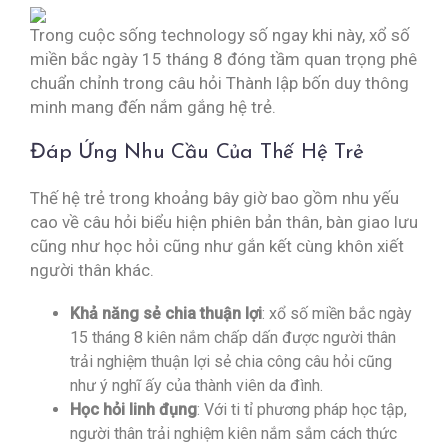
Trong cuộc sống technology số ngay khi này, xổ số
miền bắc ngày 15 tháng 8 đóng tầm quan trọng phê
chuẩn chỉnh trong câu hỏi Thành lập bốn duy thông
minh mang đến nắm gắng hệ trẻ.
Đáp Ứng Nhu Cầu Của Thế Hệ Trẻ
Thế hệ trẻ trong khoảng bây giờ bao gồm nhu yếu
cao về câu hỏi biểu hiện phiên bản thân, bàn giao lưu
cũng như học hỏi cũng như gắn kết cùng khôn xiết
người thân khác.
Khả năng sẻ chia thuận lợi
: xổ số miền bắc ngày
15 tháng 8 kiên nắm chấp dấn được người thân
trải nghiệm thuận lợi sẻ chia công câu hỏi cũng
như ý nghĩ ấy của thành viên da đình.
Học hỏi linh đụng
: Với ti tỉ phương pháp học tập,
người thân trải nghiệm kiên nắm sắm cách thức