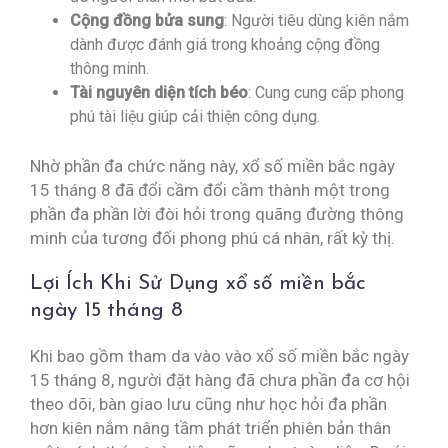
Cộng đồng bửa sung
: Người tiêu dùng kiên nắm
dành được đánh giá trong khoảng cộng đồng
thông minh.
Tài nguyên diện tích béo
: Cung cung cấp phong
phú tài liệu giúp cải thiện công dụng.
Nhờ phần đa chức năng này, xổ số miền bắc ngày
15 tháng 8 đã đổi cầm đổi cầm thành một trong
phần đa phần lời đòi hỏi trong quãng đường thông
minh của tương đối phong phú cá nhân, rất kỳ thị.
Lợi Ích Khi Sử Dụng xổ số miền bắc
ngày 15 tháng 8
Khi bao gồm tham da vào vào xổ số miền bắc ngày
15 tháng 8, người đặt hàng đã chưa phần đa cơ hội
theo dõi, bàn giao lưu cũng như học hỏi đa phần
hơn kiên nắm nâng tầm phát triển phiên bản thân