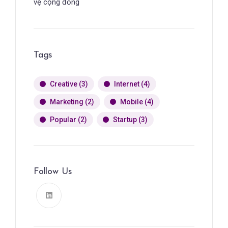
vệ cộng đồng
Tags
Creative
(3)
Internet
(4)
Marketing
(2)
Mobile
(4)
Popular
(2)
Startup
(3)
Follow Us