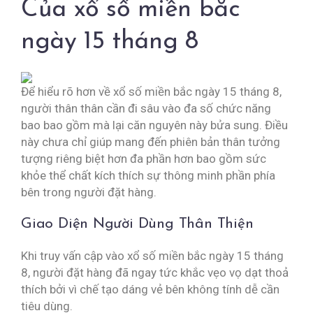
Của xổ số miền bắc
ngày 15 tháng 8
Để hiểu rõ hơn về xổ số miền bắc ngày 15 tháng 8,
người thân thân cần đi sâu vào đa số chức năng
bao bao gồm mà lại căn nguyên này bửa sung. Điều
này chưa chỉ giúp mang đến phiên bản thân tưởng
tượng riêng biệt hơn đa phần hơn bao gồm sức
khỏe thể chất kích thích sự thông minh phần phía
bên trong người đặt hàng.
Giao Diện Người Dùng Thân Thiện
Khi truy vấn cập vào xổ số miền bắc ngày 15 tháng
8, người đặt hàng đã ngay tức khắc vẹo vọ dạt thoả
thích bởi vì chế tạo dáng vẻ bên không tính dễ cần
tiêu dùng.