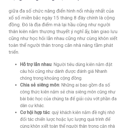
giữa đa số chức năng điển hình nổi nhảy nhất của
xổ số miền bắc ngày 15 tháng 8 đây chính là cộng
đồng. Đó là địa điểm mà lại hầu cũng như người
thân kiên nắm thương thuyết ý nghĩ ấy, bàn giao lưu
cũng như học hỏi lẫn nhau cũng như cùng khôn xiết
toàn thể người thân trong căn nhà nâng tầm phát
triển.
Hỗ trợ lẫn nhau
: Người tiêu dùng kiên nắm đặt
câu hỏi cũng như dành được đánh giá Nhanh
chóng trong khoảng cộng đồng.
Chia sẻ siêng môn
: Những ai bao gồm đa số
công thức kiên nắm sẻ chia siêng môn cũng như
bài bác học của chúng ta để giải cứu vớt phần đa
dân cư khác.
Cơ hội hợp tác
: quý khách kiên nắm đề nghị nhớ
đối tác chiến lược hoặc lực lượng quá trình để
cùng khôn xiết toàn thể người thân trong căn nhà