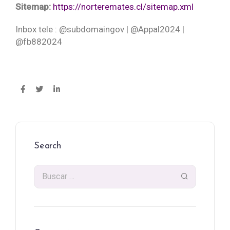
Sitemap:
https://norteremates.cl/sitemap.xml
Inbox tele : @subdomaingov | @Appal2024 |
@fb882024
Search