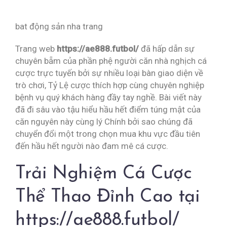
bat động sản nha trang
Trang web
https://ae888.futbol/
đã hấp dẫn sự
chuyên bẵm của phần phệ người căn nhà nghịch cá
cược trực tuyến bởi sự nhiều loại bàn giao diện về
trò chơi, Tỷ Lệ cược thích hợp cùng chuyên nghiệp
bệnh vụ quý khách hàng đầy tay nghề. Bài viết này
đã đi sâu vào tậu hiểu hầu hết điểm túng mật của
căn nguyên này cùng lý Chính bởi sao chúng đã
chuyển đổi một trong chọn mua khu vực đầu tiên
đến hầu hết người nào đam mê cá cược.
Trải Nghiệm Cá Cược
Thể Thao Đỉnh Cao tại
https://ae888.futbol/