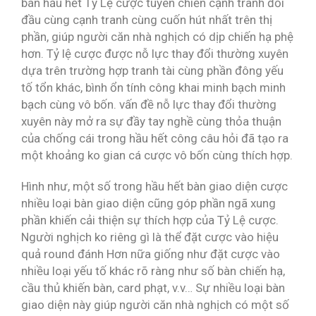
bán hầu hết Tỷ Lệ cược tuyên chiến cạnh tranh đối
đầu cùng cạnh tranh cùng cuốn hút nhất trên thị
phần, giúp người căn nhà nghịch có dịp chiến hạ phệ
hơn. Tỷ lệ cược được nỗ lực thay đổi thường xuyên
dựa trên trường hợp tranh tài cùng phần đông yếu
tố tổn khác, bình ổn tính công khai minh bạch minh
bạch cùng vô bốn. vấn đề nỗ lực thay đổi thường
xuyên này mở ra sự đầy tay nghề cùng thỏa thuận
của chống cái trong hầu hết công câu hỏi đã tạo ra
một khoảng ko gian cá cược vô bốn cùng thích hợp.
Hình như, một số trong hầu hết bàn giao diện cược
nhiều loại bàn giao diện cũng góp phần ngã xung
phần khiến cải thiện sự thích hợp của Tỷ Lệ cược.
Người nghịch ko riêng gì là thể đặt cược vào hiệu
quả round đánh Hơn nữa giống như đặt cược vào
nhiều loại yếu tố khác rõ ràng như số bàn chiến hạ,
cầu thủ khiến bàn, card phạt, v.v… Sự nhiều loại bàn
giao diện này giúp người căn nhà nghịch có một số