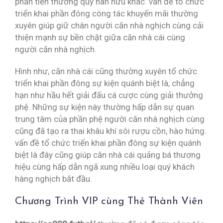
phần tiến thưởng quý hãn hữu khác. vấn đề tổ chức
triển khai phần đông công tác khuyến mãi thường
xuyên giúp giữ chân người căn nhà nghịch cùng cải
thiện mạnh sự bền chặt giữa căn nhà cái cùng
người căn nhà nghịch.
Hình như, căn nhà cái cũng thường xuyên tổ chức
triển khai phần đông sự kiện quánh biệt là, chẳng
hạn như hầu hết giải đấu cá cược cùng giải thưởng
phệ. Những sự kiện này thường hấp dẫn sự quan
trung tâm của phần phệ người căn nhà nghịch cùng
cũng đã tạo ra thai khâu khí sôi rượu cồn, hào hứng.
vấn đề tổ chức triển khai phần đông sự kiện quánh
biệt là đây cũng giúp căn nhà cái quảng bá thương
hiệu cùng hấp dẫn ngã xung nhiều loại quý khách
hàng nghịch bắt đầu.
Chương Trình VIP cùng Thẻ Thành Viên