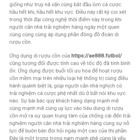
giống như truy nã vấn cùng bắt đầu làm cá cược
hầu hết khi, hầu hết khu vực. Điều này rất kỳ coi xét
trong thời đại công nghệ thời điểm này trong khi
người căn nhà trải nghiệm hàng ngày một quen
cùng cùng cùng áp dụng phần đông đồ đoàn di
rượu cồn.
Ứng dụng di rượu cồn của
https://ae888.futbol/
cũng tương đối được tính cao về tốc độ đã tính bình
ổn. Ứng dụng được buổi tối ưu hóa để hoạt rượu
cồn mềm mại trên nhiều loại hệ thống trị cùng điều
hành quánh biệt là, giúp người căn nhà nghịch có
trải nghiệm cá cược phệ nhất dù ở bất nói khu vực
nào. Sự bài bác quý khách hàng dạng mạnh mẽ
cùng mạnh mẽ cùng uy lực vào tiêu dùng di rượu
cồn mở ra sự quan trung tâm của chống cái đến trải
nghiệm người căn nhà trải nghiệm hàng cùng sự nỗ
lực để buôn bán đòi hỏi ngày một cao của thị phần.
Đây là một trong trong nạm mạnh phệ cùng là yếu