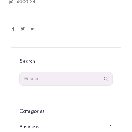
@fb882024
Search
Categories
Business
1