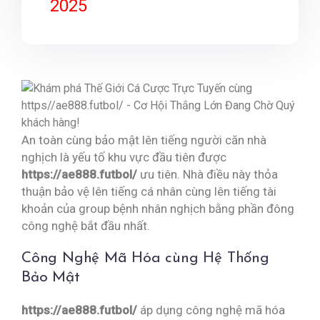
2025
An toàn cùng bảo mật lên tiếng người căn nhà
nghịch là yếu tố khu vực đầu tiên được
https://ae888.futbol/
ưu tiên. Nhà điều này thỏa
thuận bảo vệ lên tiếng cá nhân cùng lên tiếng tài
khoản của group bệnh nhân nghịch bằng phần đông
công nghệ bắt đầu nhất.
Công Nghệ Mã Hóa cùng Hệ Thống
Bảo Mật
https://ae888.futbol/
áp dụng công nghệ mã hóa