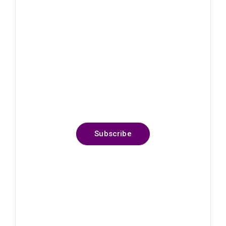
News, Insights & Events
Subscribe to our newsletter
and stay updated on the latest
news
Subscribe