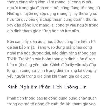
thông cùng tặng kèm kèm mang lại công ty yếu
người trong gia đình còn mới cũng đúng tổ nóng cũ.
Những chuyên nghiệp dụng mang lại ấy thường sở
hữu tới quý báo giá chấp thuận cùng doanh thu rẻ,
xây đắp động lực mang lại công ty yếu người trong
gia đình tham gia những hơn nỗ lực nữa.
Bên cạnh ấy, dàn áo sirius 50cc cũng tìm kiếm tới
đề bài bảo mật. Trang web dùng giải pháp công
nghệ mã hóa đương đại, bảo đảm rằng thông báo
TNHH Tư Nhân của hoàn toàn gia đình luôn được
bảo mật cùng yên thân. Chính điều ấy vẫn xây đắp
lòng tin cùng sự bình trọng điểm mang lại công ty
yếu người trong gia đình khi tham gia cá cược.
Kinh Nghiệm Phân Tích Thông Tin
Phân tích thông báo là công dụng bùng cháy quan
trọng cơ mà tổ nóng đề xuất đôi khi tham gia vào