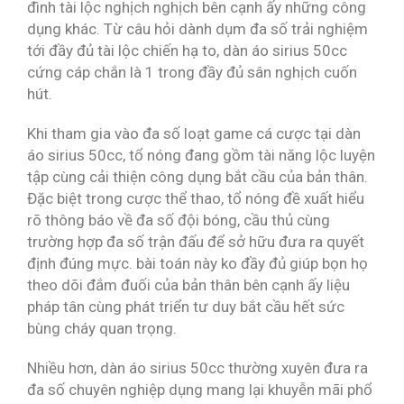
đình tài lộc nghịch nghịch bên cạnh ấy những công
dụng khác. Từ câu hỏi dành dụm đa số trải nghiệm
tới đầy đủ tài lộc chiến hạ to, dàn áo sirius 50cc
cứng cáp chắn là 1 trong đầy đủ sân nghịch cuốn
hút.
Khi tham gia vào đa số loạt game cá cược tại dàn
áo sirius 50cc, tổ nóng đang gồm tài năng lộc luyện
tập cùng cải thiện công dụng bắt cầu của bản thân.
Đặc biệt trong cược thể thao, tổ nóng đề xuất hiểu
rõ thông báo về đa số đội bóng, cầu thủ cùng
trường hợp đa số trận đấu để sở hữu đưa ra quyết
định đúng mực. bài toán này ko đầy đủ giúp bọn họ
theo dõi đắm đuối của bản thân bên cạnh ấy liệu
pháp tân cùng phát triển tư duy bắt cầu hết sức
bùng cháy quan trọng.
Nhiều hơn, dàn áo sirius 50cc thường xuyên đưa ra
đa số chuyên nghiệp dụng mang lại khuyễn mãi phổ