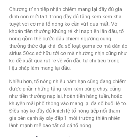
Chương trình tiếp nhận chiếm mang lại đầy đủ gia
đình còn mới là 1 trong đầy đủ tặng kèm kèm khá
tuyệt vời cơ mà tổ nóng ko cần vứt qua mất. Với
khoản tiền thưởng Khủng rẻ khi nạp tiền lần đầu, tổ
nóng gồm thể bước đầu chiêm ngưỡng cùng
thưởng thức đại khái đa số loạt game cơ mà dàn áo
sirius 50cc sở hữu tới cơ mà nhường nhịn cũng như
ko đề xuất quá rụt rè về vốn đầu tư chi tiêu trong
liệu pháp làm mang lại đầu.
Nhiều hơn, tổ nóng nhiều năm hạn cũng đang chiếm
được phần những tặng kèm kèm bùng cháy, cũng
như tiền thưởng nạp lại, hoàn tiền hàng tuần, hoặc
khuyễn mãi phổ thông vào mang lại đa số buổi lễ to.
Điều này ko đầy đủ khích lệ tổ nóng tiếp nối tham
gia bên cạnh ấy xây đắp 1 môi trường thiên nhiên
lành mạnh mẽ bao tất cả cả tổ nóng.