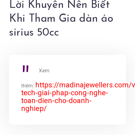
Lời Khuyên Nên Biết
Khi Tham Gia dàn áo
sirius 50cc
Xem
https://madinajewellers.com/
thêm:
tech-giai-phap-cong-nghe-
toan-dien-cho-doanh-
nghiep/