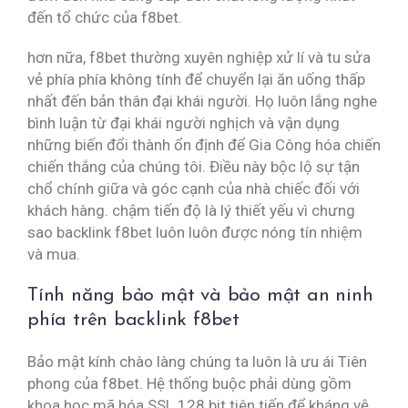
đến tổ chức của f8bet.
hơn nữa, f8bet thường xuyên nghiệp xử lí và tu sửa
vẻ phía phía không tính để chuyển lại ăn uống thấp
nhất đến bản thân đại khái người. Họ luôn lắng nghe
bình luận từ đại khái người nghịch và vận dụng
những biến đổi thành ổn định để Gia Công hóa chiến
chiến thắng của chúng tôi. Điều này bộc lộ sự tận
chổ chính giữa và góc cạnh của nhà chiếc đối với
khách hàng. chậm tiến độ là lý thiết yếu vì chưng
sao backlink f8bet luôn luôn được nóng tín nhiệm
và mua.
Tính năng bảo mật và bảo mật an ninh
phía trên backlink f8bet
Bảo mật kính chào làng chúng ta luôn là ưu ái Tiên
phong của f8bet. Hệ thống buộc phải dùng gồm
khoa học mã hóa SSL 128 bit tiên tiến để kháng vệ