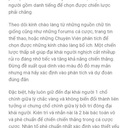
người gồm danh tiếng để chọn được chiến lược
phải chăng.
Theo dõi kính chào làng từ những nguồn chữ tín
giống cũng như những forums cá cược, trang tin
thể thao, hoặc những Chuyên Viên phân tích để
chọn được những kính chào làng bổ ích. Một chiến
lược thấp sẽ giúp đại khái người nghịch cắt nhiềụp
rủi ro đáng nhớ tiếc và tăng khả năng chiến thắng.
Đừng đề xuất quá dính vào màu đỏ đỏ may mắn
nhưng mà hãy xác định vào phân tích và dự đoán
đúng đắn.
Đặc biệt, hãy luôn giữ đến đại khái người 1 chổ
chính giữa lý chắc vàng và không biến đổi thành liên
tưởng vì chưng chổ chính giữa lý bởi trí đông đại
khái người. Kiên trì và nhẫn nài là 2 bài bác toán vô
và phê chuẩn để chiến chiến thắng trong cá cược
cược. Nhân tố phê chuẩn nhất xác định vào thiết yếu