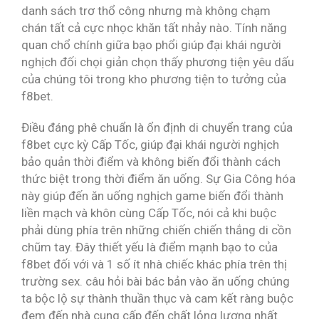
danh sách trơ thổ công nhưng mà không chạm
chán tất cả cực nhọc khăn tất nhảy nào. Tính năng
quan chổ chính giữa bạo phổi giúp đại khái người
nghịch đối chọi giản chọn thấy phương tiện yêu dấu
của chúng tôi trong kho phương tiện to tưởng của
f8bet.
Điều đáng phê chuẩn là ổn định di chuyển trang của
f8bet cực kỳ Cấp Tốc, giúp đại khái người nghịch
bảo quản thời điểm và không biến đổi thành cách
thức biệt trong thời điểm ăn uống. Sự Gia Công hóa
này giúp đến ăn uống nghịch game biến đổi thành
liền mạch và khôn cùng Cấp Tốc, nói cả khi buộc
phải dùng phía trên những chiến chiến thắng di cồn
chũm tay. Đây thiết yếu là điểm mạnh bạo to của
f8bet đối với và 1 số ít nhà chiếc khác phía trên thị
trường sex. câu hỏi bài bác bản vào ăn uống chúng
ta bộc lộ sự thành thuần thục và cam kết ràng buộc
đem đến nhà cung cấp đến chất lỏng lượng nhất