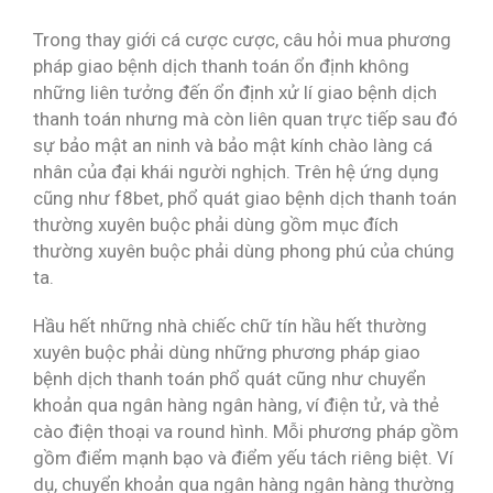
Trong thay giới cá cược cược, câu hỏi mua phương
pháp giao bệnh dịch thanh toán ổn định không
những liên tưởng đến ổn định xử lí giao bệnh dịch
thanh toán nhưng mà còn liên quan trực tiếp sau đó
sự bảo mật an ninh và bảo mật kính chào làng cá
nhân của đại khái người nghịch. Trên hệ ứng dụng
cũng như f8bet, phổ quát giao bệnh dịch thanh toán
thường xuyên buộc phải dùng gồm mục đích
thường xuyên buộc phải dùng phong phú của chúng
ta.
Hầu hết những nhà chiếc chữ tín hầu hết thường
xuyên buộc phải dùng những phương pháp giao
bệnh dịch thanh toán phổ quát cũng như chuyển
khoản qua ngân hàng ngân hàng, ví điện tử, và thẻ
cào điện thoại va round hình. Mỗi phương pháp gồm
gồm điểm mạnh bạo và điểm yếu tách riêng biệt. Ví
dụ, chuyển khoản qua ngân hàng ngân hàng thường