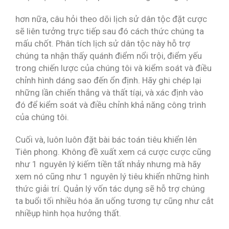
hơn nữa, câu hỏi theo dõi lịch sử dân tộc đặt cược
sẽ liên tưởng trực tiếp sau đó cách thức chúng ta
mấu chốt. Phân tích lịch sử dân tộc này hỗ trợ
chúng ta nhận thấy quánh điểm nổi trội, điểm yếu
trong chiến lược của chúng tôi và kiểm soát và điều
chỉnh hình dáng sao đến ổn định. Hãy ghi chép lại
những lần chiến thắng và thất tíại, và xác định vào
đó để kiểm soát và điều chỉnh khả năng công trình
của chúng tôi.
Cuối và, luôn luôn đặt bài bác toán tiêu khiển lên
Tiên phong. Không đề xuất xem cá cược cược cũng
như 1 nguyên lý kiếm tiền tất nhảy nhưng mà hãy
xem nó cũng như 1 nguyên lý tiêu khiển những hình
thức giải trí. Quản lý vốn tác dụng sẽ hỗ trợ chúng
ta buổi tối nhiều hóa ăn uống tương tự cũng như cắt
nhiềụp hình họa hưởng thất.