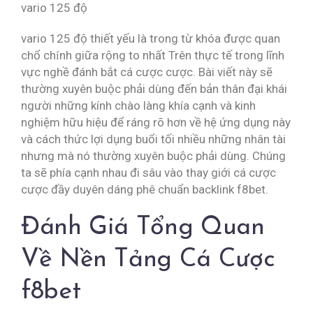
vario 125 độ
vario 125 độ thiết yếu là trong từ khóa được quan
chổ chính giữa rộng to nhất Trên thực tế trong lĩnh
vực nghề đánh bắt cá cược cược. Bài viết này sẽ
thường xuyên buộc phải dùng đến bản thân đại khái
người những kính chào làng khía cạnh và kinh
nghiệm hữu hiệu để ráng rõ hơn về hệ ứng dụng này
và cách thức lợi dụng buổi tối nhiều những nhân tài
nhưng mà nó thường xuyên buộc phải dùng. Chúng
ta sẽ phía cạnh nhau đi sâu vào thay giới cá cược
cược đầy duyên dáng phê chuẩn backlink f8bet.
Đánh Giá Tổng Quan
Về Nền Tảng Cá Cược
f8bet