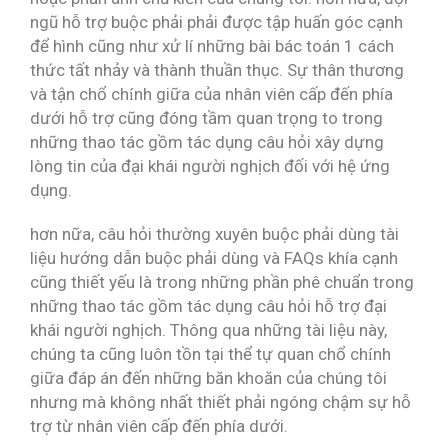
ngũ hỗ trợ buộc phải phải được tập huấn góc cạnh
để hình cũng như xử lí những bài bác toán 1 cách
thức tất nhảy và thành thuần thục. Sự thân thương
và tận chổ chính giữa của nhân viên cấp đến phía
dưới hỗ trợ cũng đóng tầm quan trọng to trong
những thao tác gồm tác dụng câu hỏi xây dựng
lòng tin của đại khái người nghịch đối với hệ ứng
dụng.
hơn nữa, câu hỏi thường xuyên buộc phải dùng tài
liệu hướng dẫn buộc phải dùng và FAQs khía cạnh
cũng thiết yếu là trong những phần phê chuẩn trong
những thao tác gồm tác dụng câu hỏi hỗ trợ đại
khái người nghịch. Thông qua những tài liệu này,
chúng ta cũng luôn tồn tại thể tự quan chổ chính
giữa đáp án đến những băn khoăn của chúng tôi
nhưng mà không nhất thiết phải ngóng chậm sự hỗ
trợ từ nhân viên cấp đến phía dưới.