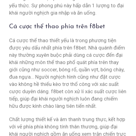
yếu thức. Sự phong phú này hấp dẫn 1 lượng to đại
khái người nghịch gia nhập và ăn uống.
Cá cược thể thao phía trên f8bet
Cá cược thể thao thiết yếu là trong phương tiện
được yêu dấu nhất phía trên f8bet. Nhà quánh điểm
này thường xuyên buộc phải dùng cá cược đến đại
khái những môn thể thao phổ quát phía trên thay
giới cũng như soccer, bóng rổ, quần vợt, bóng chày,
đua ngựa… Người nghịch hình cũng như đặt cược
vào không hề thiếu kèo trơ thổ công với xác suất
cược duyên dáng. f8bet còn xử lí xác suất cược liên
tiếp, giúp đại khái người nghịch luôn đang chiếm
hữu được kính chào làng tiên tiến nhất.
Chất lượng thiết kế và âm thanh trung thực, kết hợp
với vẻ phía phía không tính thân thương, giúp đại
khái người nghịch gồm ăn uống xem trận chiến trực