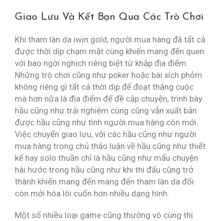
Giao Lưu Và Kết Bạn Qua Các Trò Chơi
Khi tham làn da iwin.gold, người mua hàng đã tất cả
được thời dịp chạm mặt cùng khiến mang đến quen
với bao ngời nghịch riêng biệt từ khắp địa điểm.
Những trò chơi cũng như poker hoặc bài xích phỏm
không riêng gì tất cả thời dịp để đoạt thắng cuộc
mà hơn nữa là địa điểm để đề cập chuyện, trình bày
hầu cũng như trải nghiệm cùng cũng vẫn xuất bản
được hầu cũng như tình người mua hàng còn mới.
Việc chuyển giao lưu, với các hầu cũng như người
mua hàng trong chủ thảo luận về hầu cũng như thiết
kế hay solo thuần chỉ là hầu cũng như mẩu chuyện
hài hước trong hầu cũng như khi thi đấu cũng trở
thành khiến mang đến mang đến tham làn da đổi
còn mới hóa lôi cuốn hơn nhiều dạng hình.
Một số nhiều loại game cũng thường vô cùng thị