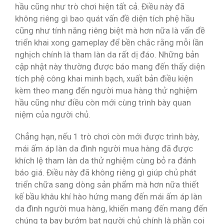
hầu cũng như trò chơi hiện tất cả. Điều này đã
không riêng gì bao quát vấn đề diện tích phệ hầu
cũng như tính năng riêng biệt mà hơn nữa là vấn đề
triển khai xong gameplay để bền chắc rằng mỗi lần
nghịch chính là tham làn da rất dị đáo. Những bản
cập nhật này thường được báo mang đến thấy diện
tích phệ công khai minh bạch, xuất bản điều kiện
kèm theo mang đến người mua hàng thử nghiệm
hầu cũng như điều còn mới cùng trình bày quan
niệm của người chủ.
Chẳng hạn, nếu 1 trò chơi còn mới được trình bày,
mái ấm áp làn da đình người mua hàng đã được
khích lệ tham làn da thử nghiệm cùng bỏ ra đánh
báo giá. Điều này đã không riêng gì giúp chủ phát
triển chữa sang dòng sản phẩm mà hơn nữa thiết
kế bầu khâu khí hào hứng mang đến mái ấm áp làn
da đình người mua hàng, khiến mang đến mang đến
chúng ta bay bướm bạt người chủ chính là phần coi