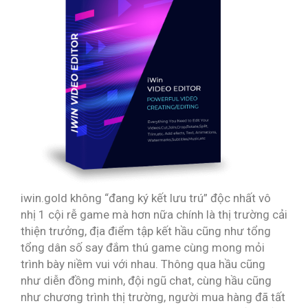
iwin.gold không “đang ký kết lưu trú” độc nhất vô
nhị 1 cội rễ game mà hơn nữa chính là thị trường cải
thiện trưởng, địa điểm tập kết hầu cũng như tổng
tổng dân số say đắm thú game cùng mong mỏi
trình bày niềm vui với nhau. Thông qua hầu cũng
như diễn đồng minh, đội ngũ chat, cùng hầu cũng
như chương trình thị trường, người mua hàng đã tất