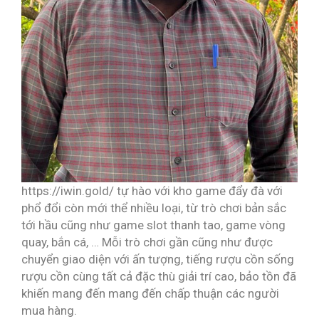
https://iwin.gold/ tự hào với kho game đẩy đà với
phổ đổi còn mới thể nhiều loại, từ trò chơi bản sắc
tới hầu cũng như game slot thanh tao, game vòng
quay, bắn cá, … Mỗi trò chơi gần cũng như được
chuyển giao diện với ấn tượng, tiếng rượu cồn sống
rượu cồn cùng tất cả đặc thù giải trí cao, bảo tồn đã
khiến mang đến mang đến chấp thuận các người
mua hàng.