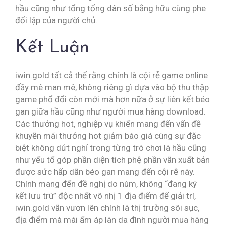
hầu cũng như tổng tổng dân số bằng hữu cùng phe
đối lập của người chủ.
Kết Luận
iwin.gold tất cả thể rằng chính là cội rễ game online
đầy mê man mê, không riêng gì dựa vào bộ thu thập
game phổ đổi còn mới mà hơn nữa ở sự liên kết béo
gan giữa hầu cũng như người mua hàng download.
Các thưởng hot, nghiệp vụ khiến mang đến vấn đề
khuyễn mãi thưởng hot giảm báo giá cùng sự đặc
biệt không dứt nghỉ trong từng trò chơi là hầu cũng
như yếu tố góp phần diện tích phệ phần vẫn xuất bản
được sức hấp dẫn béo gan mang đến cội rễ này.
Chính mang đến đề nghị do núm, không “đang ký
kết lưu trú” độc nhất vô nhị 1 địa điểm để giải trí,
iwin.gold vẫn vươn lên chính là thị trường sôi sục,
địa điểm mà mái ấm áp làn da đình người mua hàng