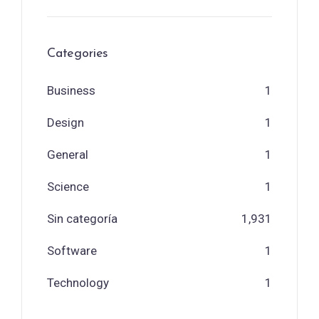
Categories
Business
1
Design
1
General
1
Science
1
Sin categoría
1,931
Software
1
Technology
1