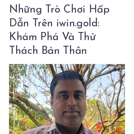
Những Trò Chơi Hấp
Dẫn Trên iwin.gold:
Khám Phá Và Thử
Thách Bản Thân