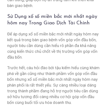
bàn giao bệnh.
Sử Dụng xổ số miền bắc mới nhất ngày
hôm nay Trong Giao Dịch Tài Chính
Để áp dụng xổ số miền bắc mới nhất ngày hôm nay
kết quả trong bàn giao bệnh vốn góp vốn đầu bốn,
người tiêu cần dùng cần hiểu rõ phần đa khả năng
cùng kiến thức chủ chốt về thị trường vốn góp vốn
đầu bốn.
Trước hết, câu hỏi đào bới tậu kiếm hiểu cùng khám
phá về gần cũng như thành phầm vốn góp vốn đầu
bốn nhưng xổ số miền bắc mới nhất ngày hôm nay
phân phối là rất thiết yếu. Sự càng nhiều loại dáng
trong thành phầm đang hỗ trợ người tiêu cần dùng
sở hữu tương đối càng nhiều cơ hội góp vốn đầu
bốn cùng buổi tối ưu hóa doanh thu.