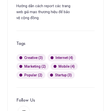
Hướng dẫn cách report các trang
web giả mạo thương hiệu để bảo
vệ cộng đồng
Tags
Creative
(3)
Internet
(4)
Marketing
(2)
Mobile
(4)
Popular
(2)
Startup
(3)
Follow Us