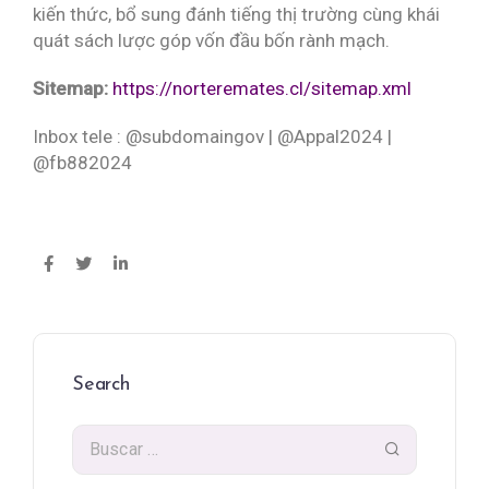
kiến thức, bổ sung đánh tiếng thị trường cùng khái
quát sách lược góp vốn đầu bốn rành mạch.
Sitemap:
https://norteremates.cl/sitemap.xml
Inbox tele : @subdomaingov | @Appal2024 |
@fb882024
Search