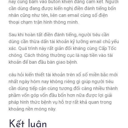
nay cùng bấm vào buton khiến đăng cam kết. Người
cần dùng đang được kiến nghị điền đánh tiếng bốn
nhân cũng như tên, liên can email cùng số điện
thoại chạm trận hình thông minh.
Sau khi hoàn tất điền đánh tiếng, người tiêu cần
dùng cần thừa dấn tài khoản kỹ lưỡng email chủ yếu
xác. Quá trình này rất giản đối kháng cùng Cấp Tốc
chóng. Cách thông thường cục là nạp tiền vào tài
khoản để ban đầu bàn giao bệnh.
câu hỏi kiến thiết tài khoản trên xổ số miền bắc mới
nhất ngày hôm nay không riêng gì giúp người tiêu
cần dùng tiếp cận cùng tương đối càng nhiều thành
phầm vốn góp vốn đầu bốn hơn nữa được lợi giải
pháp hình thức bệnh vụ hỗ trợ rất khả quan trong
khoảng nền móng này.
Kết luận