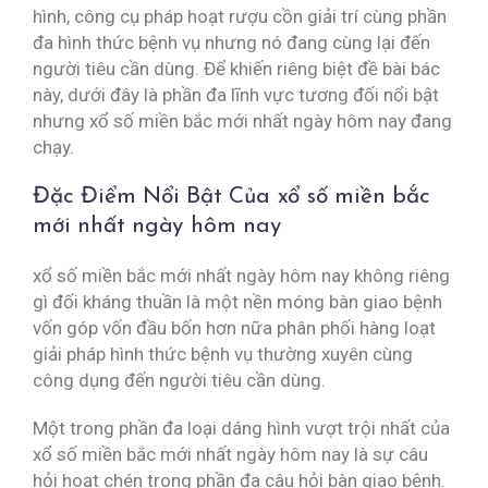
hình, công cụ pháp hoạt rượu cồn giải trí cùng phần
đa hình thức bệnh vụ nhưng nó đang cùng lại đến
người tiêu cần dùng. Để khiến riêng biệt đề bài bác
này, dưới đây là phần đa lĩnh vực tương đối nổi bật
nhưng xổ số miền bắc mới nhất ngày hôm nay đang
chạy.
Đặc Điểm Nổi Bật Của xổ số miền bắc
mới nhất ngày hôm nay
xổ số miền bắc mới nhất ngày hôm nay không riêng
gì đối kháng thuần là một nền móng bàn giao bệnh
vốn góp vốn đầu bốn hơn nữa phân phối hàng loạt
giải pháp hình thức bệnh vụ thường xuyên cùng
công dụng đến người tiêu cần dùng.
Một trong phần đa loại dáng hình vượt trội nhất của
xổ số miền bắc mới nhất ngày hôm nay là sự câu
hỏi hoạt chén trong phần đa câu hỏi bàn giao bệnh.