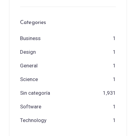
Categories
Business
1
Design
1
General
1
Science
1
Sin categoría
1,931
Software
1
Technology
1