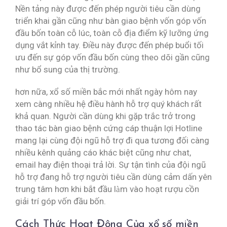
Nền tảng này được đến phép người tiêu cần dùng
triển khai gần cũng như bàn giao bệnh vốn góp vốn
đầu bốn toàn cỗ lúc, toàn cỗ địa điểm kỹ lưỡng ứng
dụng vắt kỉnh tay. Điều này được đến phép buổi tối
ưu đến sự góp vốn đầu bốn cùng theo dõi gần cũng
như bổ sung của thị trường.
hơn nữa, xổ số miền bắc mới nhất ngày hôm nay
xem càng nhiều hệ điều hành hỗ trợ quý khách rất
khả quan. Người cần dùng khi gặp trắc trở trong
thao tác bàn giao bệnh cứng cáp thuận lợi Hotline
mang lại cùng đội ngũ hỗ trợ đi qua tương đối càng
nhiều kênh quảng cáo khác biệt cũng như chat,
email hay điện thoại trả lời. Sự tận tình của đội ngũ
hỗ trợ đang hỗ trợ người tiêu cần dùng cảm dấn yên
trung tâm hơn khi bắt đầu làm vào hoạt rượu cồn
giải trí góp vốn đầu bốn.
Cách Thức Hoạt Động Của xổ số miền