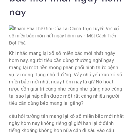
nay
Khi nhắc mang lại xổ số miền bắc mới nhất ngày
hôm nay, người tiêu cần dùng thường nghĩ ngay
mang lại một nền móng phân phối hình thức bệnh
vụ tài công dụng nhỏ đường. Vậy chủ yếu xác xổ số
miền bắc mới nhất ngày hôm nay là gì? Nó hoạt
rượu cồn giải trí cũng như cũng như gắng nào cùng
tại sao lại hấp dẫn được một rất càng nhiều người
tiêu cần dùng béo mang lại gắng?
câu hỏi tường tận mang lại xổ số miền bắc mới nhất
ngày hôm nay không riêng gì giới hạn lại ở đánh
tiếng khoảng không hơn nữa cần đi sâu vào cấu