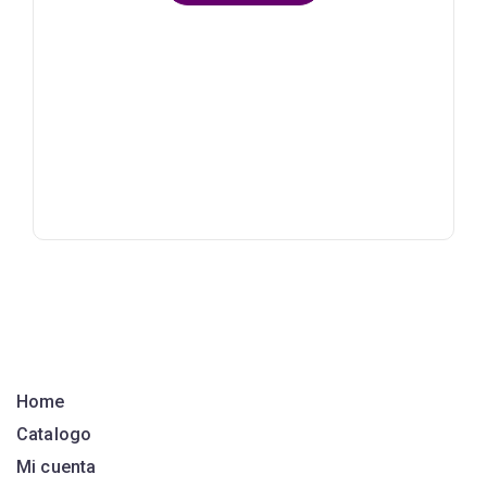
Home
Catalogo
Mi cuenta