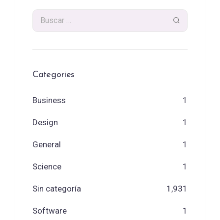
Categories
Business
1
Design
1
General
1
Science
1
Sin categoría
1,931
Software
1