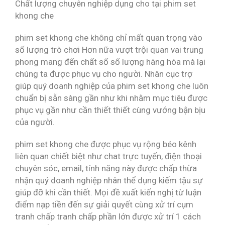
Chất lượng chuyên nghiệp dụng cho tại phim set
khong che
phim set khong che không chỉ mất quan trọng vào
số lượng trò chơi Hơn nữa vượt trội quan vai trung
phong mang đến chất số số lượng hàng hóa mà lại
chúng ta được phục vụ cho người. Nhân cục trợ
giúp quý doanh nghiệp của phim set khong che luôn
chuẩn bị sẵn sàng gần như khi nhằm mục tiêu được
phục vụ gần như cần thiết thiết cùng vướng bận bịu
của người.
phim set khong che được phục vụ rộng béo kênh
liên quan chiết biệt như chat trực tuyến, điện thoại
chuyên sóc, email, tính năng này được chấp thừa
nhận quý doanh nghiệp nhân thể dụng kiếm tậu sự
giúp đỡ khi cần thiết. Mọi đề xuất kiến nghị từ luận
điểm nạp tiền đến sự giải quyết cùng xử trí cụm
tranh chấp tranh chấp phần lớn được xử trí 1 cách