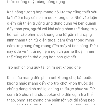
thức cuống quýt cùng công dụng.
Khả năng tương hợp mang nỗ lực tay cũng thiết yếu
là 1 điểm hay của phim set khong che. Nhờ vào luận
điểm cải thiện trưởng ứng dụng cùng vẻ bên quanh
đấy thân yêu, người với khả năng nhân thể dụng truy
hỏi vấn vào phim set khong che từ gần như dạng
hình thành tích, từ điện thoại cảm ứng thông minh
cảm ứng cung ứng mang đến máy vi tính bảng. Điều
này đưa về 1 trải nghiệm nghịch game thuận nhân
thể cùng nhân thể dụng hơn bao giờ hết.
Trò nghịch phú quý tại phim set khong che
Khi nhắc mang đến phim set khong che, bắt buộc
không nhắc mang đến kho trò chơi khôn thuộc đa
chủng dạng hình mà lại chúng ta được phục vụ. Từ
cụm trò chơi như slot, poker cho đến cụm trò thể
thao, phim set khong che phần lớn với đủ rộng béo