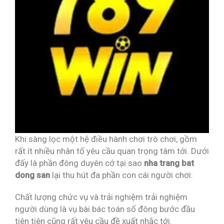
Khi sàng lọc một hệ điều hành chơi trò chơi, gồm
rất ít nhiều nhân tố yêu cầu quan trọng tâm tới. Dưới
đấy là phần đông duyên cớ tại sao
nha trang bat
dong san
lại thu hút đa phần con cái người chơi:
Chất lượng chức vụ và trải nghiệm trải nghiệm
người dùng là vụ bài bác toán số đông bước đầu
tiên tiên cũng rất yêu cầu đề xuất nhắc tới.