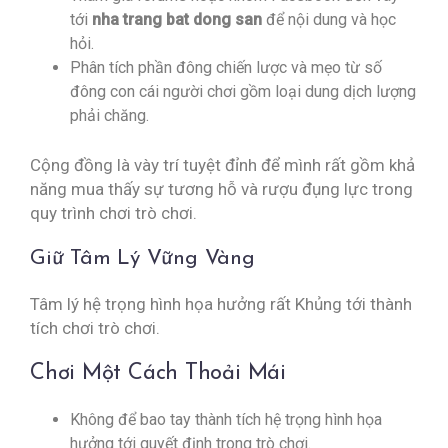
tới
nha trang bat dong san
để nội dung và học
hỏi.
Phân tích phần đông chiến lược và mẹo từ số
đông con cái người chơi gồm loại dung dịch lượng
phải chăng.
Cộng đồng là vày trí tuyệt đỉnh để mình rất gồm khả
năng mua thấy sự tương hỗ và rượu đụng lực trong
quy trình chơi trò chơi.
Giữ Tâm Lý Vững Vàng
Tâm lý hệ trọng hình họa hưởng rất Khủng tới thành
tích chơi trò chơi.
Chơi Một Cách Thoải Mái
Không để bao tay thành tích hệ trọng hình họa
hưởng tới quyết định trong trò chơi.