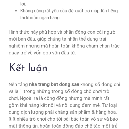
lợi.
Không cũng rất yêu cầu đề xuất trợ giúp lên tiếng
tài khoản ngân hàng.
Hình thức này phù hợp và phần đông con cái người
mới ban đầu, giúp chúng ta nhân thể dụng trải
nghiệm nhưng mà hoàn toàn không chạm chán trắc
quay trở về vốn góp vốn đầu tứ.
Kết luận
Nền tảng
nha trang bat dong san
không số đông chỉ
và là 1 trong những trong số đông chỗ chơi trò
chơi, Ngoài ra là cộng đồng nhưng mà mình rất
gồm khả năng kết nối và nội dung đam mê. Từ loại
dung dịch lượng phải chăng sản phẩm & hàng hóa,
ít ít nhiều trò chơi cho tới bài bác toán vô sự và bảo
mật thông tin, hoàn toàn đông đảo chế tác một trải