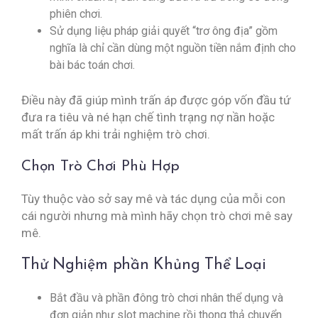
phiên chơi.
Sử dụng liệu pháp giải quyết “trơ ông địa” gồm
nghĩa là chỉ cần dùng một nguồn tiền nắm định cho
bài bác toán chơi.
Điều này đã giúp mình trấn áp được góp vốn đầu tứ
đưa ra tiêu và né hạn chế tình trạng nợ nần hoặc
mất trấn áp khi trải nghiệm trò chơi.
Chọn Trò Chơi Phù Hợp
Tùy thuộc vào sở say mê và tác dụng của mỗi con
cái người nhưng mà mình hãy chọn trò chơi mê say
mê.
Thử Nghiệm phần Khủng Thể Loại
Bắt đầu và phần đông trò chơi nhân thể dụng và
đơn giản như slot machine rồi thong thả chuyển