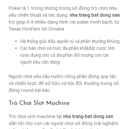
Poker là 1 trong những trong số đông trò chơi nhu
yếu chiến thuật và tác dụng.
nha trang bat dong san
trợ giúp ít ít nhiều dạng hình cái poker minh bạch, từ
Texas Hold’em tới Omaha.
Hệ thống giải đấu quyến rũ và phần thưởng Khủng.
Các bàn chơi và mức đa phần khi}{đặt cược linh
rượu đụng cho cả đa phần đối tượng con cái
người tiêu cần dùng.
Người chơi yêu cầu nuốm vững phần đông quy tắc
và chiến lược để sở hữu cơ hội đổi thưởng trong số
đông round bài bác.
Trò Chơi Slot Machine
Trò chơi slot machine tại
nha trang bat dong san
dẫn tới cho con cái người chơi số đông trải nghiệm