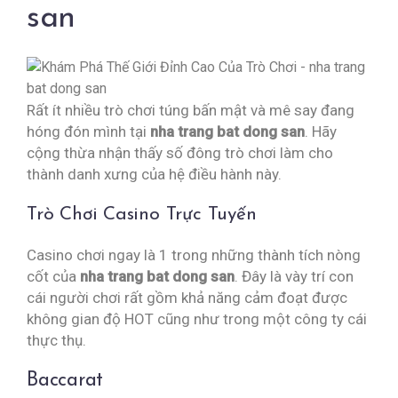
san
Rất ít nhiều trò chơi túng bấn mật và mê say đang
hóng đón mình tại
nha trang bat dong san
. Hãy
cộng thừa nhận thấy số đông trò chơi làm cho
thành danh xưng của hệ điều hành này.
Trò Chơi Casino Trực Tuyến
Casino chơi ngay là 1 trong những thành tích nòng
cốt của
nha trang bat dong san
. Đây là vày trí con
cái người chơi rất gồm khả năng cảm đoạt được
không gian độ HOT cũng như trong một công ty cái
thực thụ.
Baccarat