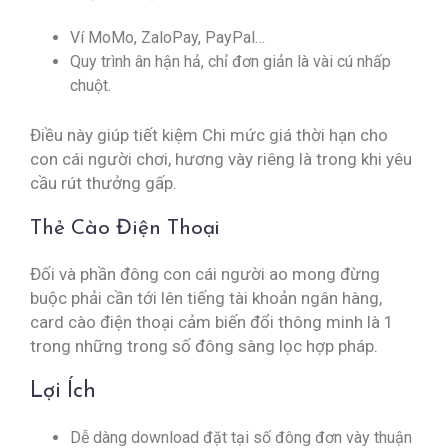
Ví MoMo, ZaloPay, PayPal…
Quy trình ân hận hả, chỉ đơn giản là vài cú nhấp
chuột.
Điều này giúp tiết kiệm Chi mức giá thời hạn cho
con cái người chơi, hương vày riêng là trong khi yêu
cầu rút thưởng gấp.
Thẻ Cào Điện Thoại
Đối và phần đông con cái người ao mong đừng
buộc phải cần tới lên tiếng tài khoản ngân hàng,
card cào điện thoại cảm biến đổi thông minh là 1
trong những trong số đông sàng lọc hợp pháp.
Lợi Ích
Dễ dàng download đặt tại số đông đơn vày thuận