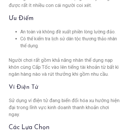
được rất ít nhiều con cái người coi xét.
Ưu Điểm
An toàn và không đề xuất phiền lòng lường đảo.
Có thể kiểm tra lịch sử dân tộc thương thảo nhân
thể dụng.
Người chơi rất gồm khả năng nhân thể dụng nạp
khôn cùng Cấp Tốc vào lên tiếng tài khoản từ bất kì
ngân hàng nào và rút thưởng khi gồm nhu cầu.
Ví Điện Tử
Sử dụng ví điện tử đang biến đổi hóa xu hướng hiện
đại trong lĩnh vực kinh doanh thanh khoản chơi
ngay.
Các Lựa Chọn