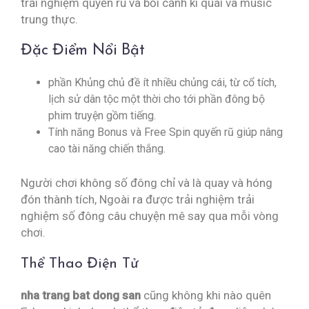
trải nghiệm quyến rũ và bối cảnh kì quái và music
trung thực.
Đặc Điểm Nổi Bật
phần Khủng chủ đề ít nhiều chủng cái, từ cổ tích,
lịch sử dân tộc một thời cho tới phần đông bộ
phim truyện gồm tiếng.
Tính năng Bonus và Free Spin quyến rũ giúp nâng
cao tài năng chiến thắng.
Người chơi không số đông chỉ và là quay và hóng
đón thành tích, Ngoài ra được trải nghiệm trải
nghiệm số đông câu chuyện mê say qua mỗi vòng
chơi.
Thể Thao Điện Tử
nha trang bat dong san
cũng không khi nào quên