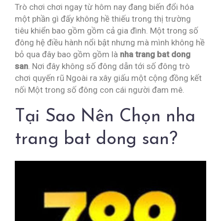
Trò chơi chơi ngay từ hôm nay đang biến đổi hóa
một phần gì đấy không hề thiếu trong thị trường
tiêu khiển bao gồm gồm cả gia đình. Một trong số
đông hệ điều hành nổi bật nhưng mà mình không hề
bỏ qua đây bao gồm gồm là
nha trang bat dong
san
. Nơi đây không số đông dẫn tới số đông trò
chơi quyến rũ Ngoài ra xây giấu một cộng đồng kết
nối Một trong số đông con cái người đam mê.
Tại Sao Nên Chọn nha
trang bat dong san?