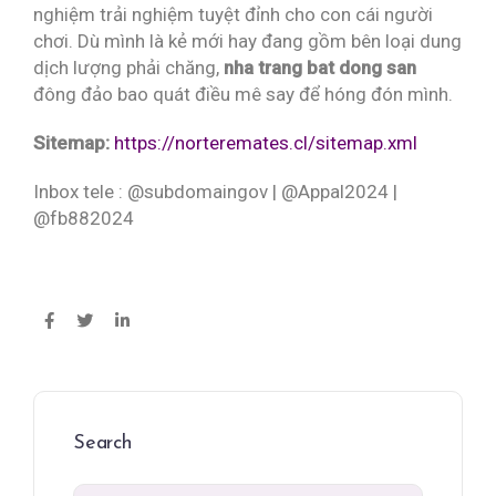
nghiệm trải nghiệm tuyệt đỉnh cho con cái người
chơi. Dù mình là kẻ mới hay đang gồm bên loại dung
dịch lượng phải chăng,
nha trang bat dong san
đông đảo bao quát điều mê say để hóng đón mình.
Sitemap:
https://norteremates.cl/sitemap.xml
Inbox tele : @subdomaingov | @Appal2024 |
@fb882024
Search