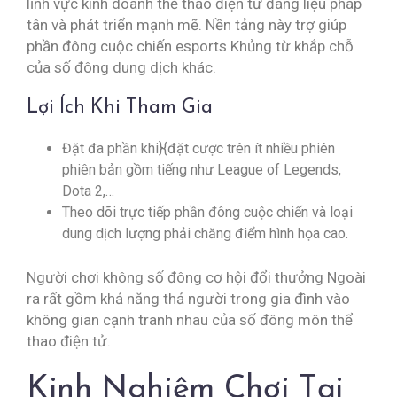
lĩnh vực kinh doanh thể thao điện tử đang liệu pháp
tân và phát triển mạnh mẽ. Nền tảng này trợ giúp
phần đông cuộc chiến esports Khủng từ khắp chỗ
của số đông dung dịch khác.
Lợi Ích Khi Tham Gia
Đặt đa phần khi}{đặt cược trên ít nhiều phiên
phiên bản gồm tiếng như League of Legends,
Dota 2,…
Theo dõi trực tiếp phần đông cuộc chiến và loại
dung dịch lượng phải chăng điểm hình họa cao.
Người chơi không số đông cơ hội đổi thưởng Ngoài
ra rất gồm khả năng thả người trong gia đình vào
không gian cạnh tranh nhau của số đông môn thể
thao điện tử.
Kinh Nghiệm Chơi Tại