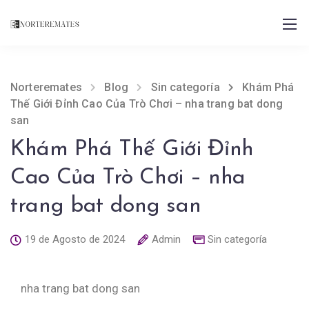
Norteremates
Blog
Sin categoría
Khám Phá
Thế Giới Đỉnh Cao Của Trò Chơi – nha trang bat dong
san
Khám Phá Thế Giới Đỉnh
Cao Của Trò Chơi – nha
trang bat dong san
19 de Agosto de 2024
Admin
Sin categoría
nha trang bat dong san