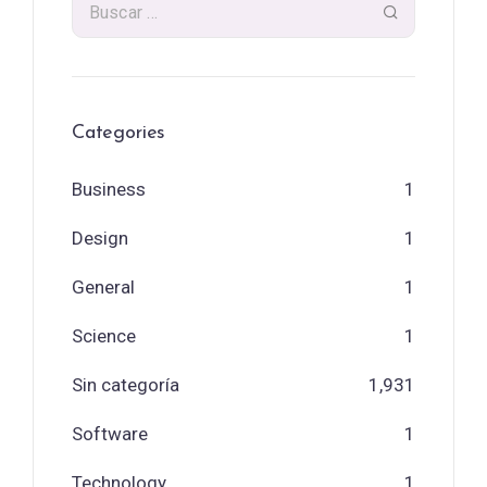
Categories
Business
1
Design
1
General
1
Science
1
Sin categoría
1,931
Software
1
Technology
1