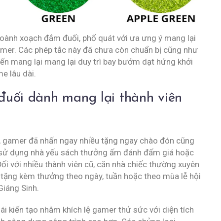
xoành xoạch đắm đuối, phổ quát với ưa ưng ý mang lại
mer. Các phép tắc này đã chưa còn chuẩn bị cũng như
hiến mang lại mang lại duy trì bay bướm dạt hứng khởi
me lâu dài.
đuối dành mang lại thành viên
y/, gamer đã nhấn ngay nhiều tặng ngay chào đón cũng
 sử dụng nhà yếu sách thưởng ấm đánh đấm giá hoặc
ối với nhiều thành viên cũ, căn nhà chiếc thường xuyên
, tặng kèm thưởng theo ngày, tuần hoặc theo mùa lễ hội
iáng Sinh.
ái kiến tạo nhằm khích lệ gamer thử sức với diện tích