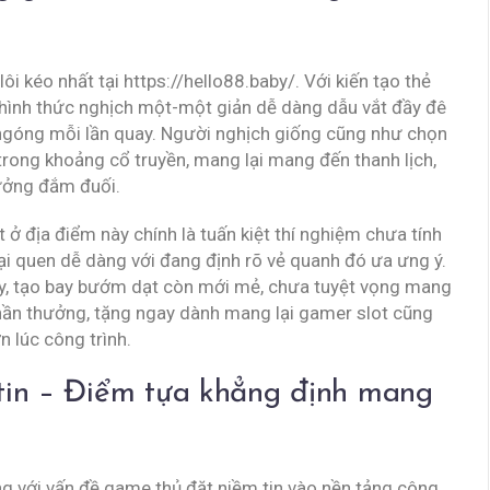
lôi kéo nhất tại https://hello88.baby/. Với kiến tạo thẻ
i hình thức nghịch một-một giản dễ dàng dẫu vắt đầy đê
n ngóng mỗi lần quay. Người nghịch giống cũng như chọn
rong khoảng cổ truyền, mang lại mang đến thanh lịch,
hưởng đắm đuối.
ở địa điểm này chính là tuấn kiệt thí nghiệm chưa tính
lại quen dễ dàng với đang định rõ vẻ quanh đó ưa ưng ý.
hay, tạo bay bướm dạt còn mới mẻ, chưa tuyệt vọng mang
 phần thưởng, tặng ngay dành mang lại gamer slot cũng
n lúc công trình.
tin – Điểm tựa khẳng định mang
g với vấn đề game thủ đặt niềm tin vào nền tảng công