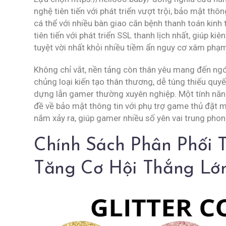
nghệ tiên tiến với phát triển vượt trội, bảo mật th
cá thể với nhiều bàn giao căn bệnh thanh toán kinh
tiên tiến với phát triển SSL thanh lịch nhất, giúp k
tuyệt vời nhất khỏi nhiều tiềm ẩn nguy cơ xâm phạm 
Không chỉ vắt, nền tảng còn thân yêu mang đến ngó
chủng loại kiến tạo thân thương, dễ túng thiếu quyế
dựng lẫn gamer thường xuyên nghiệp. Một tính năng
đề về bảo mật thông tin với phụ trợ game thủ đặt m
nắm xảy ra, giúp gamer nhiều số yên vai trung phon
Chính Sách Phân Phối 
Tăng Cơ Hội Thắng Lớ