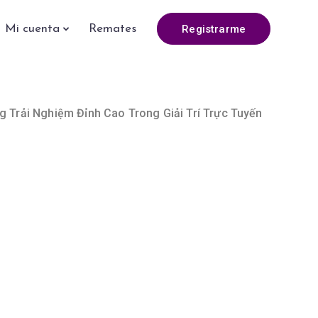
Registrarme
Mi cuenta
Remates
 Trải Nghiệm Đỉnh Cao Trong Giải Trí Trực Tuyến