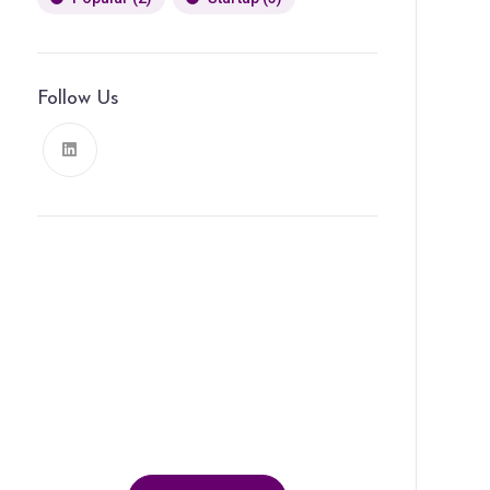
Follow Us
News, Insights & Events
Subscribe to our newsletter and
stay updated on the latest news