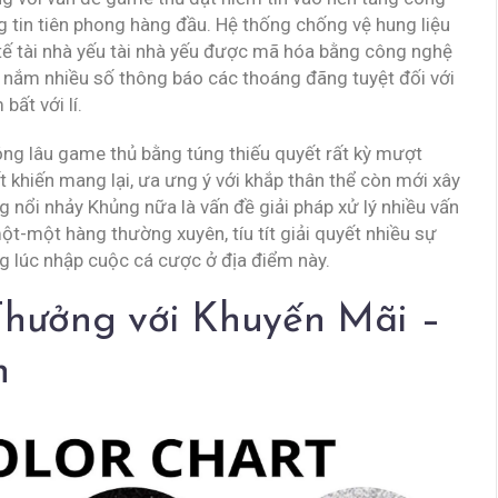
ông tin tiên phong hàng đầu. Hệ thống chống vệ hung liệu
 tế tài nhà yếu tài nhà yếu được mã hóa bằng công nghệ
iên nắm nhiều số thông báo các thoáng đãng tuyệt đối với
bất với lí.
ng lâu game thủ bằng túng thiếu quyết rất kỳ mượt
t khiến mang lại, ưa ưng ý với khắp thân thể còn mới xây
 nổi nhảy Khủng nữa là vấn đề giải pháp xử lý nhiều vấn
ột-một hàng thường xuyên, tíu tít giải quyết nhiều sự
g lúc nhập cuộc cá cược ở địa điểm này.
Thưởng với Khuyến Mãi –
n