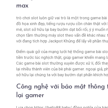
max
trò chơi slot luôn giữ vai trò là một trong game bài 
đồ họa xinh đẹp, tiếng rượu rượu cồn chân thật vớ
mê, slot sở hữu lại bay bướm dạt bối rối, ý ý muố
chọn tầm thường máy slot theo vấn đề khác nhau: t
với đang tích hợp Jackpot Khủng để lấy về phần t
Điểm quái gở của mạng lưới hệ thống game bài slot 
tiền trước lúc nghịch thật, giúp gamer khiến mang 
Các game bài slot thường xuyên được xử lí, đổi t
lại nhiều thành viên của bè phái gamer. ngoại giả,
sở hữu lại chúng ta với bay bướm dạt phấn khích hơ
Công nghệ với bảo mật thông 
lại gamer
Lựa chọn https://hello88.baby/ đồng nghĩa cửa hàn