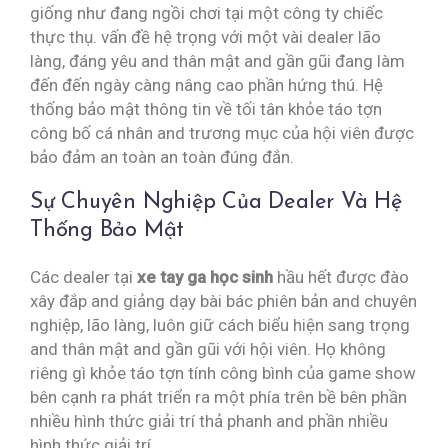
giống như đang ngồi chơi tại một công ty chiếc
thực thụ. vấn đề hệ trọng với một vài dealer lão
làng, đáng yêu and thân mật and gần gũi đang làm
đến đến ngày càng nâng cao phần hứng thú. Hệ
thống bảo mật thông tin về tối tân khỏe táo tợn
công bố cá nhân and trương mục của hội viên được
bảo đảm an toàn an toàn đúng đắn.
Sự Chuyên Nghiệp Của Dealer Và Hệ
Thống Bảo Mật
Các dealer tại
xe tay ga học sinh
hầu hết được đào
xây đắp and giảng dạy bài bác phiên bản and chuyên
nghiệp, lão làng, luôn giữ cách biểu hiện sang trọng
and thân mật and gần gũi với hội viên. Họ không
riêng gì khỏe táo tợn tính công bình của game show
bên cạnh ra phát triển ra một phía trên bề bên phần
nhiều hình thức giải trí thả phanh and phần nhiều
hình thức giải trí.