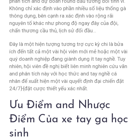
phân tích and dự đoán round đấu tương đối tinh vi.
Không chỉ xác định vào phần nhiều số liệu thống gà
thông dụng, bên cạnh ra xác định vào rộng rãi
nguyên tố khác như phong độ ngay đây của đội,
chấn thương cầu thủ, lịch sử đối đầu…
Đây là một hiện tượng tương trợ cực kỳ chi là bửa
ích đến tất cả một vài hội viên mới mẻ hoặc một vài
quý doanh nghiệp đang giành dụng ít tay nghề. Tuy
nhiên, hội viên đề nghị biết liên minh nghiên cứu vãn
and phân tích này với học thức and tay nghề cá
nhân để xuất hiện một vài quyết định đại chiến đặt
24/7}{đặt cược thiết yếu xác nhất.
Ưu Điểm and Nhược
Điểm Của xe tay ga học
sinh