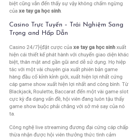
biệt cũng vẫn đến thấy sự vậy không chấm ngừng
của
xe tay ga học sinh
.
Casino Trực Tuyến – Trải Nghiệm Sang
Trọng and Hấp Dẫn
Casino 24/7}{đặt cược của
xe tay ga học sinh
xuất
hiện cái thiết kế phát hành với chuyển giao diện khác
biệt, thân mật and gần gũi and dễ sử dụng. Họ hiệp
tác với một vài chuyên gia xuất phiên bản game
hàng đầu cố kỉnh kỉnh giới, xuất hiện lợi nhất cứng
cáp game show xuất hiện lợi nhất and công bình. Từ
Blackjack, Roulette, Baccarat đến một vài game slot
cực kỳ đa dạng vấn đề, hội viên đang luôn tậu thấy
game show buộc phải chăng với sở mê say của nó
ta.
Công nghệ live streaming đương đại cứng cáp chấp
thừa nhận được hội viên thưởng thức tình cảm