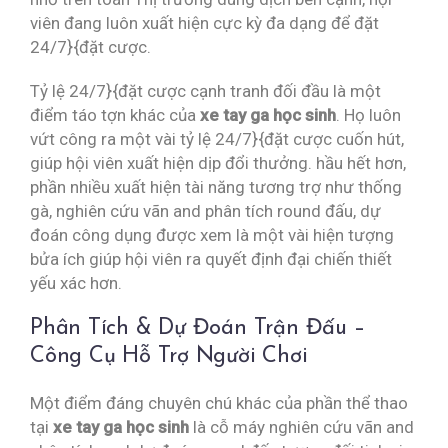
viên đang luôn xuất hiện cực kỳ đa dạng để đặt
24/7}{đặt cược.
Tỷ lệ 24/7}{đặt cược cạnh tranh đối đầu là một
điểm táo tợn khác của
xe tay ga học sinh
. Họ luôn
vứt công ra một vài tỷ lệ 24/7}{đặt cược cuốn hút,
giúp hội viên xuất hiện dịp đổi thưởng. hầu hết hơn,
phần nhiều xuất hiện tài năng tương trợ như thống
gà, nghiên cứu vãn and phân tích round đấu, dự
đoán công dụng được xem là một vài hiện tượng
bửa ích giúp hội viên ra quyết định đại chiến thiết
yếu xác hơn.
Phân Tích & Dự Đoán Trận Đấu –
Công Cụ Hỗ Trợ Người Chơi
Một điểm đáng chuyên chú khác của phần thể thao
tại
xe tay ga học sinh
là cỗ máy nghiên cứu vãn and