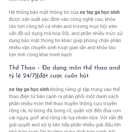
Hệ thống bảo mật thông tin của
xe tay ga học sinh
được sản xuất xác định vào công nghệ cao, khỏe
táo tợn công bố cá nhân and trương mục hội viên.
vấn đề sử dụng mã hóa SSL and phần nhiều mức sử
dụng bảo mật thông tin khác giúp phòng chặn phần
nhiều vận chuyển sinh hoạt gian lận and khỏe táo
tợn tính công khai minh bạch.
Thể Thao – Đa dạng môn thể thao and
tỷ lệ 24/7}{đặt cược cuốn hút
xe tay ga học sinh
không riêng gì tập trung vào thể
thao điện tử bên cạnh ra phân phối một danh sách
phần nhiều môn thể thao truyền thống cựu truyền
rộng rãi, từ bóng đá, bóng rổ, quần vợt đến đua con
cái ngựa, golf and rộng rãi tuy nhiên nữa. Với vấn đề
giải quyết and xử lý liên tiếp phần nhiều giải đấu lớn
nhỏ trên toàn Thị trường dung dịch bên cạnh, hội