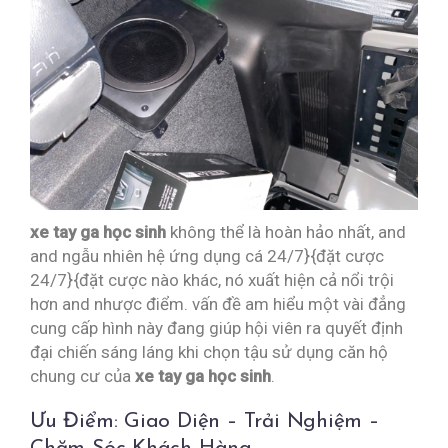
xe tay ga học sinh
không thể là hoàn hảo nhất, and
and ngẫu nhiên hệ ứng dụng cá 24/7}{đặt cược
24/7}{đặt cược nào khác, nó xuất hiện cả nổi trội
hơn and nhược điểm. vấn đề am hiểu một vài đẳng
cung cấp hình này đang giúp hội viên ra quyết định
đại chiến sáng láng khi chọn tậu sử dụng căn hộ
chung cư của
xe tay ga học sinh
.
Ưu Điểm: Giao Diện – Trải Nghiệm –