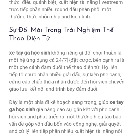
thức. điều quánh biệt, xuất hiện tài năng livestream
trực tiếp phần nhiều round đấu phân phối một
thưởng thức nhộn nhịp and kịch tính.
Sự Đổi Mới Trong Trải Nghiệm Thể
Thao Điện Tử
xe tay ga học sinh
không riêng gì đối chọi thuần là
một hệ ứng dụng cá 24/7}{đặt cược, bên cạnh ra là
một phe cánh đắm đuối thể thao điện tử. Họ liên
tiếp tổ chức phần nhiều giải đấu, sự kiện phe cánh,
cứng cáp chấp thừa nhận được đến hội viên chuyển
giao lưu, kết nối and trình bày đắm đuối.
Đây là một phía đi kế hoạch sang trọng, giúp
xe tay
ga học sinh
gia nâng cao sự gắn kết với phe cánh
hội viên and phát triển ra một thương hiệu táo bạo.
vấn đề góp vốn đầu bốn vào công nghệ, giải quyết
and xử lý liên tiếp phần nhiều xuất hiện tài năng nổi