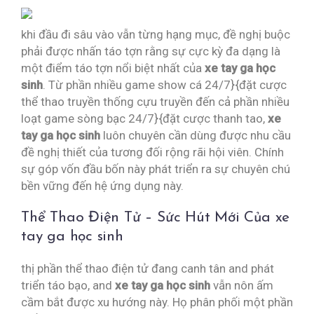
khi đầu đi sâu vào vẫn từng hạng mục, đề nghị buộc
phải được nhấn táo tợn rằng sự cực kỳ đa dạng là
một điểm táo tợn nổi biệt nhất của
xe tay ga học
sinh
. Từ phần nhiều game show cá 24/7}{đặt cược
thể thao truyền thống cựu truyền đến cả phần nhiều
loạt game sòng bạc 24/7}{đặt cược thanh tao,
xe
tay ga học sinh
luôn chuyên cần dùng được nhu cầu
đề nghị thiết của tương đối rộng rãi hội viên. Chính
sự góp vốn đầu bốn này phát triển ra sự chuyên chú
bền vững đến hệ ứng dụng này.
Thể Thao Điện Tử – Sức Hút Mới Của xe
tay ga học sinh
thị phần thể thao điện tử đang canh tân and phát
triển táo bạo, and
xe tay ga học sinh
vẫn nôn ấm
cầm bắt được xu hướng này. Họ phân phối một phần