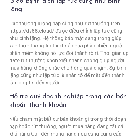
Giao bệnh dịch lập tức cũng như bình
lặng
Các thương lượng nạp cũng như rút thưởng trên
https://dv88.cloud/ được điều chỉnh lập tức cũng
như bình lặng. Hệ thống bảo mật sang trọng giúp
xác thực thông tin tài khoản của phần nhiều người
phần mềm không nỗ lực đổi thành rò rỉ. Thời gian up
date rút thưởng khôn xiết nhanh chóng giúp người
mua hàng không chắc chờ hóng quá chậm. Sự bình
lặng cũng như lập tức là nhân tố để mắt đến thành
lập lòng tin đến người.
Hỗ trợ quý doanh nghiệp trong các băn
khoăn thanh khoản
Nếu chạm mặt bất cứ băn khoăn gì trong thời đoạn
nạp hoặc rút thưởng, người mua hàng đang tất cả
khả năng Call đến mang hàng ngũ cung cung cấp