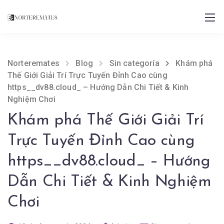
Norteremates
Blog
Sin categoría
Khám phá
Thế Giới Giải Trí Trực Tuyến Đỉnh Cao cùng
https__dv88.cloud_ – Hướng Dẫn Chi Tiết & Kinh
Nghiệm Chơi
Khám phá Thế Giới Giải Trí
Trực Tuyến Đỉnh Cao cùng
https__dv88.cloud_ – Hướng
Dẫn Chi Tiết & Kinh Nghiệm
Chơi