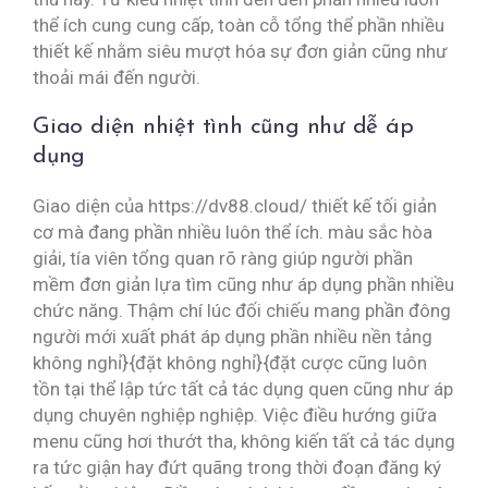
thể ích cung cung cấp, toàn cỗ tổng thể phần nhiều
thiết kế nhằm siêu mượt hóa sự đơn giản cũng như
thoải mái đến người.
Giao diện nhiệt tình cũng như dễ áp
dụng
Giao diện của https://dv88.cloud/ thiết kế tối giản
cơ mà đang phần nhiều luôn thể ích. màu sắc hòa
giải, tía viên tổng quan rõ ràng giúp người phần
mềm đơn giản lựa tìm cũng như áp dụng phần nhiều
chức năng. Thậm chí lúc đối chiếu mang phần đông
người mới xuất phát áp dụng phần nhiều nền tảng
không nghỉ}{đặt không nghỉ}{đặt cược cũng luôn
tồn tại thể lập tức tất cả tác dụng quen cũng như áp
dụng chuyên nghiệp nghiệp. Việc điều hướng giữa
menu cũng hơi thướt tha, không kiến tất cả tác dụng
ra tức giận hay đứt quãng trong thời đoạn đăng ký