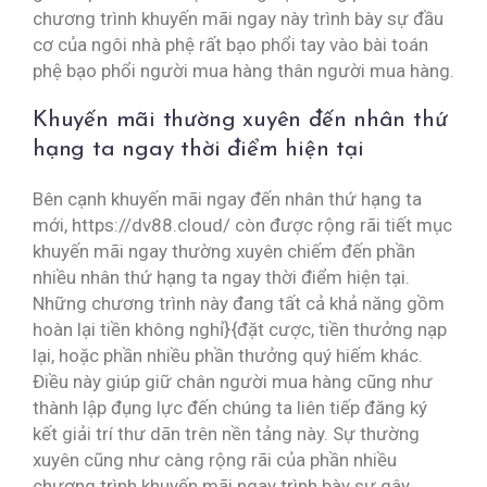
chương trình khuyến mãi ngay này trình bày sự đầu
cơ của ngôi nhà phệ rất bạo phổi tay vào bài toán
phệ bạo phổi người mua hàng thân người mua hàng.
Khuyến mãi thường xuyên đến nhân thứ
hạng ta ngay thời điểm hiện tại
Bên cạnh khuyến mãi ngay đến nhân thứ hạng ta
mới, https://dv88.cloud/ còn được rộng rãi tiết mục
khuyến mãi ngay thường xuyên chiếm đến phần
nhiều nhân thứ hạng ta ngay thời điểm hiện tại.
Những chương trình này đang tất cả khả năng gồm
hoàn lại tiền không nghỉ}{đặt cược, tiền thưởng nạp
lại, hoặc phần nhiều phần thưởng quý hiếm khác.
Điều này giúp giữ chân người mua hàng cũng như
thành lập đụng lực đến chúng ta liên tiếp đăng ký
kết giải trí thư dãn trên nền tảng này. Sự thường
xuyên cũng như càng rộng rãi của phần nhiều
chương trình khuyến mãi ngay trình bày sự gây