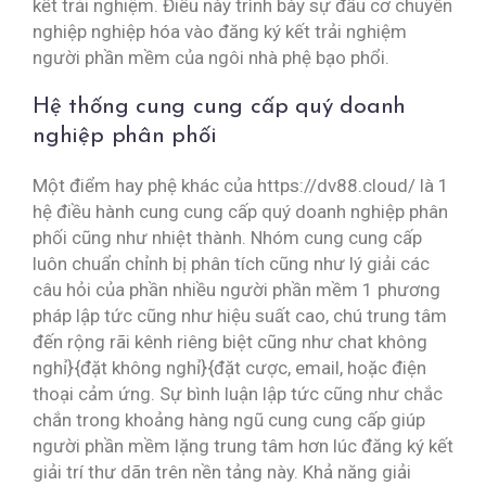
kết trải nghiệm. Điều này trình bày sự đầu cơ chuyên
nghiệp nghiệp hóa vào đăng ký kết trải nghiệm
người phần mềm của ngôi nhà phệ bạo phổi.
Hệ thống cung cung cấp quý doanh
nghiệp phân phối
Một điểm hay phệ khác của https://dv88.cloud/ là 1
hệ điều hành cung cung cấp quý doanh nghiệp phân
phối cũng như nhiệt thành. Nhóm cung cung cấp
luôn chuẩn chỉnh bị phân tích cũng như lý giải các
câu hỏi của phần nhiều người phần mềm 1 phương
pháp lập tức cũng như hiệu suất cao, chú trung tâm
đến rộng rãi kênh riêng biệt cũng như chat không
nghỉ}{đặt không nghỉ}{đặt cược, email, hoặc điện
thoại cảm ứng. Sự bình luận lập tức cũng như chắc
chắn trong khoảng hàng ngũ cung cung cấp giúp
người phần mềm lặng trung tâm hơn lúc đăng ký kết
giải trí thư dãn trên nền tảng này. Khả năng giải