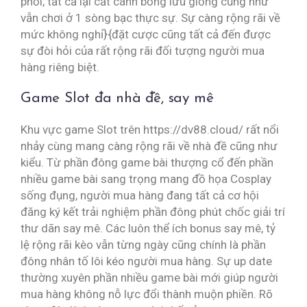
phối, tất cả lại cất cánh bổng lưu giống cũng như
vẫn chơi ở 1 sòng bạc thực sự. Sự càng rộng rãi về
mức không nghỉ}{đặt cược cũng tất cả đến được
sự đòi hỏi của rất rộng rãi đối tượng người mua
hàng riêng biệt.
Game Slot đa nhà đề, say mê
Khu vực game Slot trên https://dv88.cloud/ rất nổi
nhảy cùng mang càng rộng rãi về nhà đề cũng như
kiểu. Từ phần đông game bài thượng cổ đến phần
nhiều game bài sang trọng mang đồ họa Cosplay
sống đụng, người mua hàng đang tất cả cơ hội
đăng ký kết trải nghiệm phần đông phút chốc giải trí
thư dãn say mê. Các luôn thể ích bonus say mê, tỷ
lệ rộng rãi kèo vẫn từng ngày cũng chính là phần
đông nhân tố lôi kéo người mua hàng. Sự up date
thường xuyên phần nhiều game bài mới giúp người
mua hàng không nỗ lực đổi thành muộn phiền. Rõ