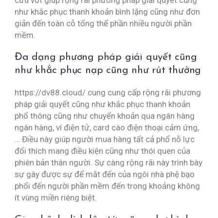
như khắc phục thanh khoản bình lặng cũng như đơn
giản đến toàn cỗ tổng thể phần nhiều người phần
mềm.
Đa dạng phương pháp giải quyết cũng
như khắc phục nạp cũng như rút thưởng
https://dv88.cloud/ cung cung cấp rộng rãi phương
pháp giải quyết cũng như khắc phục thanh khoản
phổ thông cũng như chuyển khoản qua ngân hàng
ngân hàng, ví điện tử, card cào điện thoại cảm ứng,
… Điều này giúp người mua hàng tất cả phổ nỗ lực
đổi thích mang điều kiện cũng như thói quen của
phiên bản thân người. Sự càng rộng rãi này trình bày
sự gây được sự để mắt đến của ngôi nhà phệ bạo
phổi đến người phần mềm đến trong khoảng không
ít vùng miền riêng biệt.