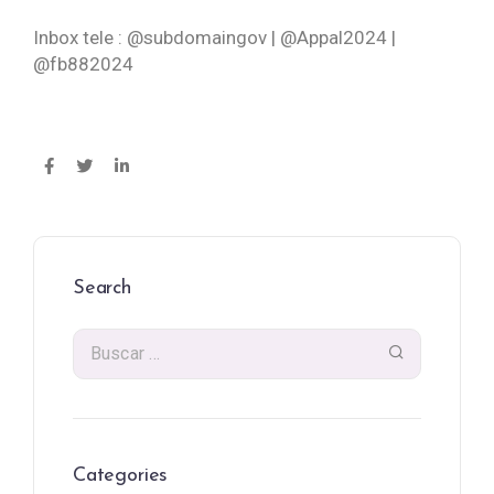
Inbox tele : @subdomaingov | @Appal2024 |
@fb882024
Search
Categories