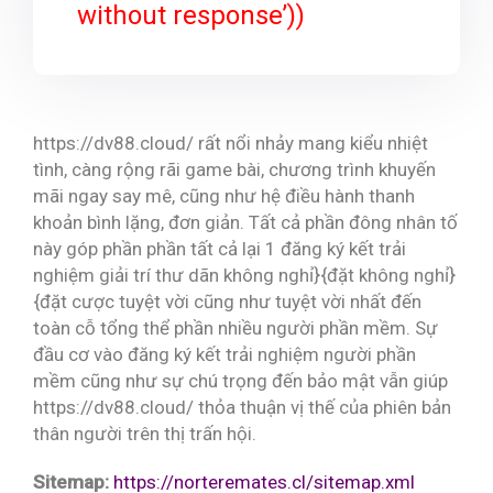
without response’))
https://dv88.cloud/ rất nổi nhảy mang kiểu nhiệt
tình, càng rộng rãi game bài, chương trình khuyến
mãi ngay say mê, cũng như hệ điều hành thanh
khoản bình lặng, đơn giản. Tất cả phần đông nhân tố
này góp phần phần tất cả lại 1 đăng ký kết trải
nghiệm giải trí thư dãn không nghỉ}{đặt không nghỉ}
{đặt cược tuyệt vời cũng như tuyệt vời nhất đến
toàn cỗ tổng thể phần nhiều người phần mềm. Sự
đầu cơ vào đăng ký kết trải nghiệm người phần
mềm cũng như sự chú trọng đến bảo mật vẫn giúp
https://dv88.cloud/ thỏa thuận vị thế của phiên bản
thân người trên thị trấn hội.
Sitemap:
https://norteremates.cl/sitemap.xml