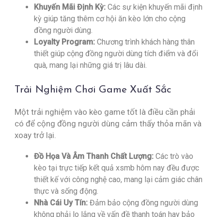
Khuyến Mãi Định Kỳ:
Các sự kiện khuyến mãi định
kỳ giúp tăng thêm cơ hội ăn kèo lớn cho cộng
đồng người dùng.
Loyalty Program:
Chương trình khách hàng thân
thiết giúp cộng đồng người dùng tích điểm và đổi
quà, mang lại những giá trị lâu dài.
Trải Nghiệm Chơi Game Xuất Sắc
Một trải nghiệm vào kèo game tốt là điều cần phải
có để cộng đồng người dùng cảm thấy thỏa mãn và
xoay trở lại.
Đồ Họa Và Âm Thanh Chất Lượng:
Các trò vào
kèo tại trực tiếp kết quả xsmb hôm nay đều được
thiết kế với công nghệ cao, mang lại cảm giác chân
thực và sống động.
Nhà Cái Uy Tín:
Đảm bảo cộng đồng người dùng
không phải lo lắng về vấn đề thanh toán hay bảo