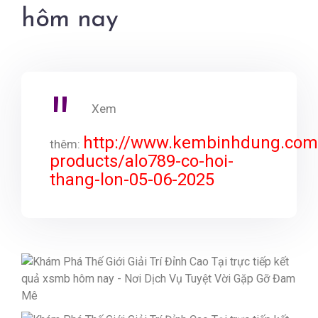
hôm nay
Xem
http://www.kembinhdung.com
thêm:
products/alo789-co-hoi-
thang-lon-05-06-2025