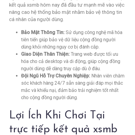
kết quả xsmb hôm nay đã đầu tư mạnh mẽ vào việc
nâng cao hệ thống bảo mật nhằm bảo vệ thông tin
cá nhân của người dùng.
Bảo Mật Thông Tin:
Sử dụng công nghệ mã hóa
tiên tiến giúp bảo vệ dữ liệu cộng đồng người
dùng khỏi những nguy cơ bị đánh cắp.
Giao Diện Thân Thiện:
Trang web được tối ưu
hóa cho cả desktop và di động, giúp cộng đồng
người dùng dễ dàng truy cập dù ở đâu.
Đội Ngũ Hỗ Trợ Chuyên Nghiệp:
Nhân viên chăm
sóc khách hàng 24/7 sẵn sàng giải đáp mọi thắc
mắc và khiếu nại, đảm bảo trải nghiệm tốt nhất
cho cộng đồng người dùng.
Lợi Ích Khi Chơi Tại
trực tiếp kết quả xsmb