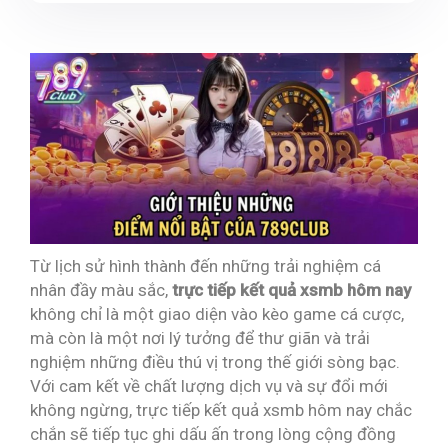
Từ lịch sử hình thành đến những trải nghiệm cá
nhân đầy màu sắc,
trực tiếp kết quả xsmb hôm nay
không chỉ là một giao diện vào kèo game cá cược,
mà còn là một nơi lý tưởng để thư giãn và trải
nghiệm những điều thú vị trong thế giới sòng bạc.
Với cam kết về chất lượng dịch vụ và sự đổi mới
không ngừng, trực tiếp kết quả xsmb hôm nay chắc
chắn sẽ tiếp tục ghi dấu ấn trong lòng cộng đồng