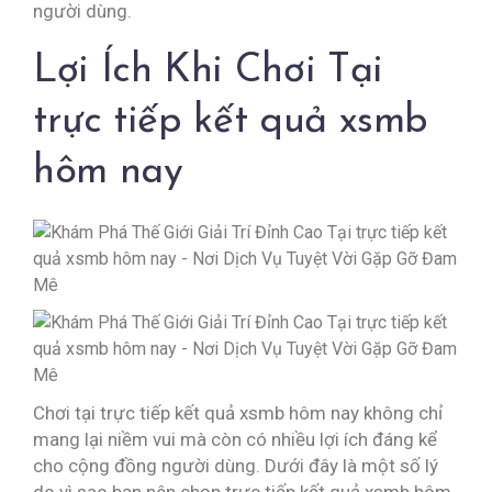
người dùng.
Lợi Ích Khi Chơi Tại
trực tiếp kết quả xsmb
hôm nay
Chơi tại trực tiếp kết quả xsmb hôm nay không chỉ
mang lại niềm vui mà còn có nhiều lợi ích đáng kể
cho cộng đồng người dùng. Dưới đây là một số lý
do vì sao bạn nên chọn trực tiếp kết quả xsmb hôm