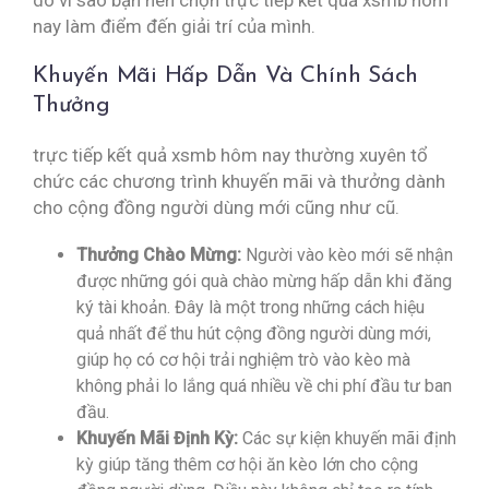
nay làm điểm đến giải trí của mình.
Khuyến Mãi Hấp Dẫn Và Chính Sách
Thưởng
trực tiếp kết quả xsmb hôm nay thường xuyên tổ
chức các chương trình khuyến mãi và thưởng dành
cho cộng đồng người dùng mới cũng như cũ.
Thưởng Chào Mừng:
Người vào kèo mới sẽ nhận
được những gói quà chào mừng hấp dẫn khi đăng
ký tài khoản. Đây là một trong những cách hiệu
quả nhất để thu hút cộng đồng người dùng mới,
giúp họ có cơ hội trải nghiệm trò vào kèo mà
không phải lo lắng quá nhiều về chi phí đầu tư ban
đầu.
Khuyến Mãi Định Kỳ:
Các sự kiện khuyến mãi định
kỳ giúp tăng thêm cơ hội ăn kèo lớn cho cộng