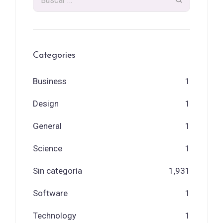
Categories
Business
1
Design
1
General
1
Science
1
Sin categoría
1,931
Software
1
Technology
1