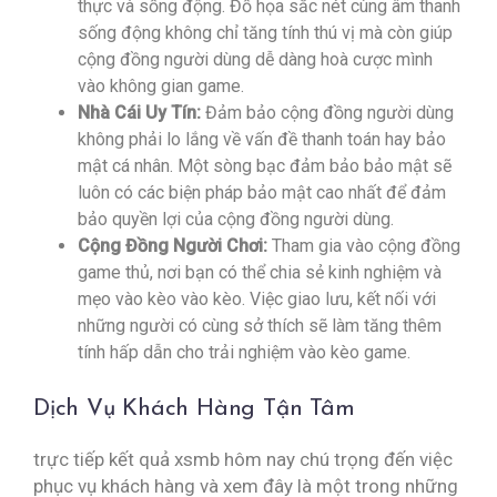
thực và sống động. Đồ họa sắc nét cùng âm thanh
sống động không chỉ tăng tính thú vị mà còn giúp
cộng đồng người dùng dễ dàng hoà cược mình
vào không gian game.
Nhà Cái Uy Tín:
Đảm bảo cộng đồng người dùng
không phải lo lắng về vấn đề thanh toán hay bảo
mật cá nhân. Một sòng bạc đảm bảo bảo mật sẽ
luôn có các biện pháp bảo mật cao nhất để đảm
bảo quyền lợi của cộng đồng người dùng.
Cộng Đồng Người Chơi:
Tham gia vào cộng đồng
game thủ, nơi bạn có thể chia sẻ kinh nghiệm và
mẹo vào kèo vào kèo. Việc giao lưu, kết nối với
những người có cùng sở thích sẽ làm tăng thêm
tính hấp dẫn cho trải nghiệm vào kèo game.
Dịch Vụ Khách Hàng Tận Tâm
trực tiếp kết quả xsmb hôm nay chú trọng đến việc
phục vụ khách hàng và xem đây là một trong những