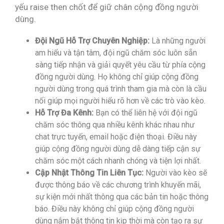
yếu raise then chốt để giữ chân cộng đồng người
dùng.
Đội Ngũ Hỗ Trợ Chuyên Nghiệp:
Là những người
am hiểu và tận tâm, đội ngũ chăm sóc luôn sẵn
sàng tiếp nhận và giải quyết yêu cầu từ phía cộng
đồng người dùng. Họ không chỉ giúp cộng đồng
người dùng trong quá trình tham gia mà còn là cầu
nối giúp mọi người hiểu rõ hơn về các trò vào kèo.
Hỗ Trợ Đa Kênh:
Bạn có thể liên hệ với đội ngũ
chăm sóc thông qua nhiều kênh khác nhau như
chat trực tuyến, email hoặc điện thoại. Điều này
giúp cộng đồng người dùng dễ dàng tiếp cận sự
chăm sóc một cách nhanh chóng và tiện lợi nhất.
Cập Nhật Thông Tin Liên Tục:
Người vào kèo sẽ
được thông báo về các chương trình khuyến mãi,
sự kiện mới nhất thông qua các bản tin hoặc thông
báo. Điều này không chỉ giúp cộng đồng người
dùng nắm bắt thông tin kịp thời mà còn tạo ra sự