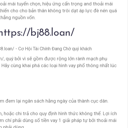
hoải mái tuyển chọn, hiệu ứng cẩn trọng and thoải mái
khiến cho cho bản thân không trôi dạt áp lực đè nén quá
 thẳng nguồn vốn.
ttps://bj88.loan/
oan/, quý bởi vì sẽ gồm được rộng lớn rành mạch phụ
Hãy cùng khai phá các loại hình vay phổ thông nhất lúc
hằm đem lại ngân sách hằng ngày của thành cục dân.
 hoặc chi trả cho quy định hình thức không thể. Lợi ích
m chí phải dùng số tiền vay 1 giải pháp tự bởi thoải mái
m phải dùng.