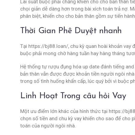
Lãi suất buộc phải chăng khiến cho cho bản thân t
chọi giản dễ dàng hơn trong bài xích toán trả nợ. M
phân biệt, khiến cho cho bản thân gồm sự tiến hành
Thời Gian Phê Duyệt nhanh
Tại https://bj88.loan/, chu kỳ quan hoài khoản vay
buộc phải mong chờ hàng tuần hay hàng tháng tươn
Hệ thống tự rượu đụng hóa up date đánh tiếng and 
bản thân vẫn được được khoản tiền người ngôi nhà p
trong số tình huống khẩn cấp, lúc quý bởi vì buộc p
Linh Hoạt Trong câu hỏi Vay
Một ưu điểm lớn khác của hình thức tại https://bj88
chọn số tiền and chu kỳ vay khiến cho sao để cho 
toán của người ngôi nhà.