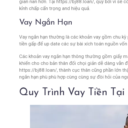
gian nan hơn. Tại https://bj88.loan/, quý bởi vì s
kỉnh chấp cẩn trọng and hiệu quả.
Vay Ngắn Hạn
Vay ngắn hạn thường là các khoản vay gồm chu kỳ p
tiền gấp để up date các sự bài xích toán nguồn vốn
Các khoản vay ngắn hạn thông thường gồm giấy má 
khiến cho cho bản thân đối chọi giản dễ dàng vẫn 
https://bj88.loan/, thành cục thân cũng phần lớn t
ngắn hạn phù phù hợp cùng cùng sự đòi hỏi của ngư
Quy Trình Vay Tiền Tại h