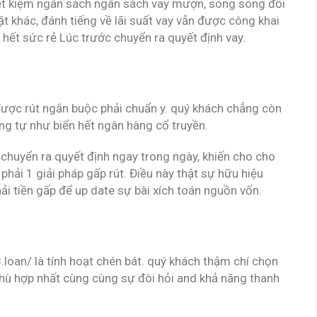
iết kiệm ngân sách ngân sách vay mượn, song song đối
ặt khác, đánh tiếng về lãi suất vay vẫn được công khai
 hết sức rẻ Lúc trước chuyển ra quyết định vay.
 được rút ngắn buộc phải chuẩn y. quý khách chẳng còn
g tự như biển hết ngân hàng cổ truyền.
chuyển ra quyết định ngay trong ngày, khiến cho cho
hải 1 giải pháp gấp rút. Điều này thật sự hữu hiệu
hải tiền gấp để up date sự bài xích toán nguồn vốn.
.loan/ là tính hoạt chén bát. quý khách thậm chí chọn
phù hợp nhất cùng cùng sự đòi hỏi and khả năng thanh