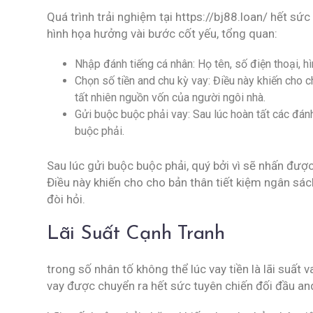
Quá trình trải nghiệm tại https://bj88.loan/ hết sứ
hình họa hưởng vài bước cốt yếu, tổng quan:
Nhập đánh tiếng cá nhân: Họ tên, số điện thoại, h
Chọn số tiền and chu kỳ vay: Điều này khiến cho 
tất nhiên nguồn vốn của người ngôi nhà.
Gửi buộc buộc phải vay: Sau lúc hoàn tất các đánh
buộc phải.
Sau lúc gửi buộc buộc phải, quý bởi vì sẽ nhấn đượ
Điều này khiến cho cho bản thân tiết kiệm ngân s
đòi hỏi.
Lãi Suất Cạnh Tranh
trong số nhân tố không thể lúc vay tiền là lãi suất va
vay được chuyển ra hết sức tuyên chiến đối đầu and