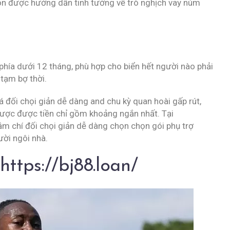
ẽ còn được hướng dẫn tinh tướng về trò nghịch vay núm
hía dưới 12 tháng, phù hợp cho biển hết người nào phải
 tạm bợ thời.
đối chọi giản dễ dàng and chu kỳ quan hoài gấp rút,
được được tiền chỉ gồm khoảng ngắn nhất. Tại
hậm chí đối chọi giản dễ dàng chọn chọn gói phụ trợ
ời ngôi nhà.
ttps://bj88.loan/