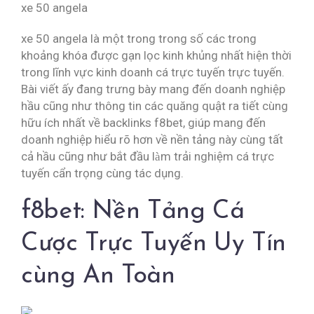
xe 50 angela
xe 50 angela là một trong trong số các trong
khoảng khóa được gạn lọc kinh khủng nhất hiện thời
trong lĩnh vực kinh doanh cá trực tuyến trực tuyến.
Bài viết ấy đang trưng bày mang đến doanh nghiệp
hầu cũng như thông tin các quăng quật ra tiết cùng
hữu ích nhất về backlinks f8bet, giúp mang đến
doanh nghiệp hiểu rõ hơn về nền tảng này cùng tất
cả hầu cũng như bắt đầu làm trải nghiệm cá trực
tuyến cẩn trọng cùng tác dụng.
f8bet: Nền Tảng Cá
Cược Trực Tuyến Uy Tín
cùng An Toàn