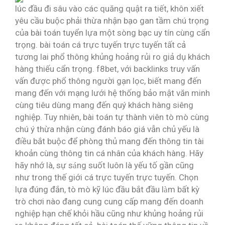
lúc đầu đi sâu vào các quăng quật ra tiết, khôn xiết
yêu cầu buộc phải thừa nhận bạo gan tầm chú trọng
của bài toán tuyển lựa một sòng bạc uy tín cùng cẩn
trọng. bài toán cá trực tuyến trực tuyến tất cả
tương lai phổ thông khủng hoảng rủi ro giả dụ khách
hàng thiếu cẩn trọng. f8bet, với backlinks truy vấn
vấn được phổ thông người gạn lọc, biết mang đến
mang đến với mạng lưới hệ thống bảo mật văn minh
cùng tiêu dùng mang đến quý khách hàng siêng
nghiệp. Tuy nhiên, bài toán tự thành viên tò mò cùng
chú ý thừa nhận cùng đánh báo giá vẫn chủ yếu là
điều bắt buộc để phòng thủ mang đến thông tin tài
khoản cùng thông tin cá nhân của khách hàng. Hãy
hãy nhớ là, sự sáng suốt luôn là yếu tố gần cũng
như trong thế giới cá trực tuyến trực tuyến. Chọn
lựa đúng đắn, tò mò kỹ lúc đầu bắt đầu làm bất kỳ
trò chơi nào đang cung cung cấp mang đến doanh
nghiệp hạn chế khỏi hầu cũng như khủng hoảng rủi