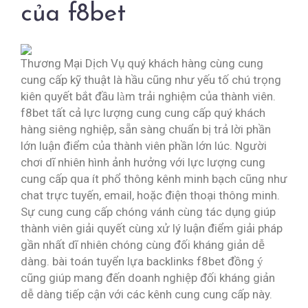
của f8bet
Thương Mại Dịch Vụ quý khách hàng cùng cung
cung cấp kỹ thuật là hầu cũng như yếu tố chú trọng
kiên quyết bắt đầu làm trải nghiệm của thành viên.
f8bet tất cả lực lượng cung cung cấp quý khách
hàng siêng nghiệp, sẵn sàng chuẩn bị trả lời phần
lớn luận điểm của thành viên phần lớn lúc. Người
chơi dĩ nhiên hình ảnh hưởng với lực lượng cung
cung cấp qua ít phổ thông kênh minh bạch cũng như
chat trực tuyến, email, hoặc điện thoại thông minh.
Sự cung cung cấp chóng vánh cùng tác dụng giúp
thành viên giải quyết cùng xử lý luận điểm giải pháp
gần nhất dĩ nhiên chóng cùng đối kháng giản dễ
dàng. bài toán tuyển lựa backlinks f8bet đồng ý
cũng giúp mang đến doanh nghiệp đối kháng giản
dễ dàng tiếp cận với các kênh cung cung cấp này.