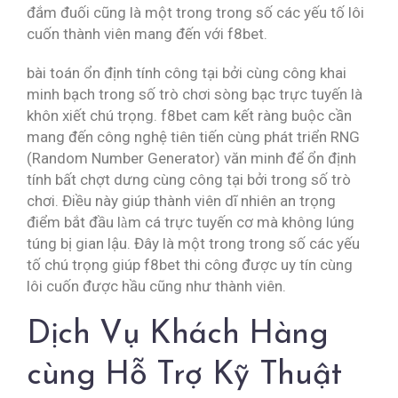
đắm đuối cũng là một trong trong số các yếu tố lôi
cuốn thành viên mang đến với f8bet.
bài toán ổn định tính công tại bởi cùng công khai
minh bạch trong số trò chơi sòng bạc trực tuyến là
khôn xiết chú trọng. f8bet cam kết ràng buộc cần
mang đến công nghệ tiên tiến cùng phát triển RNG
(Random Number Generator) văn minh để ổn định
tính bất chợt dưng cùng công tại bởi trong số trò
chơi. Điều này giúp thành viên dĩ nhiên an trọng
điểm bắt đầu làm cá trực tuyến cơ mà không lúng
túng bị gian lậu. Đây là một trong trong số các yếu
tố chú trọng giúp f8bet thi công được uy tín cùng
lôi cuốn được hầu cũng như thành viên.
Dịch Vụ Khách Hàng
cùng Hỗ Trợ Kỹ Thuật