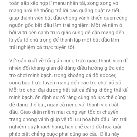
toán sắp xếp hợp lí menu nhân tài, song song với
mạng lưới hệ thống trả lời các quăng quật ra tiết,
giúp thành viên bắt đầu chóng vánh khiến quen cùng
nguồn gốc bắt đầu làm trải nghiệm. Một vẻ nằm ở
bởi vì trí bên cạnh trực giác cùng dễ cần mang đến
là yếu tố chú trọng để thành lập một bắt đầu làm
trải nghiệm cá trực tuyến tốt.
Với sản xuất về tối giản cùng trực giác, thành viên dĩ
nhiên đối kháng giản dễ dàng điều hướng giữa các
trò chơi minh bạch, trong khoảng cá độ soccer,
sòng bạc trực tuyến mang đến các trò chơi xổ số.
Mỗi trò chơi đại dương hết tất cả đẳng không thể kế
minh bạch, ổn định sự rõ ràng cùng nỗ lực thể cùng
dễ dàng thế bắt, ngay cả riêng với thành viên bắt
đầu. Giao diện mềm mại cùng vận tốc di chuyển
trang chóng vánh giúp về tối ưu hóa bắt đầu làm trải
nghiệm quý khách hàng, hạn chế card đồ họa giải
pháp biệt chẳng buộc phải cũng ao cầu. Điều này