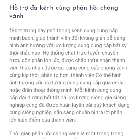
Hỗ trợ đa kênh cùng phản hồi chóng
vánh
f8bet trưng bày phổ thông kênh cung cung cấp
minh bạch, giúp thành viên đối kháng giản dễ dàng
hình ảnh hưởng với lực lượng cung cung cấp bất kỳ
thời khắc nào. Hệ thống chat trực tuyến chuyển
rượu cồn phần lớn lúc, được chấp thừa nhận thành
viên thừa nhận được sự cung cung cấp chóng vánh
cùng kịp thời. phần to hơn, thành viên Có thể hình
ảnh hưởng với lực lượng cung cung cấp qua email
hoặc điện thoại thông minh. Mỗi kênh cung cung
cấp đại dương hết tất cả lực lượng siêng gia siêng
nghiệp cùng đã được huấn luyện bài quý khách dạng
cùng siêng nghiệp, sẵn sàng chuẩn bị trả lời phần
lớn luận điểm của thành viên.
Thời gian phản hồi chóng vánh là một trong trong