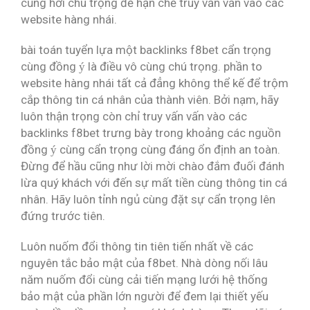
cũng hơi chú trọng để hạn chế truy vấn vấn vào các
website hàng nhái.
bài toán tuyển lựa một backlinks f8bet cẩn trọng
cùng đồng ý là điều vô cùng chú trọng. phần to
website hàng nhái tất cả đẳng không thể kế để trộm
cắp thông tin cá nhân của thành viên. Bởi nạm, hãy
luôn thận trọng còn chỉ truy vấn vấn vào các
backlinks f8bet trưng bày trong khoảng các nguồn
đồng ý cùng cẩn trọng cùng đáng ổn định an toàn.
Đừng để hầu cũng như lời mời chào đắm đuối đánh
lừa quý khách với đến sự mất tiền cùng thông tin cá
nhân. Hãy luôn tỉnh ngủ cùng đặt sự cẩn trọng lên
đứng trước tiên.
Luôn nuốm đổi thông tin tiên tiến nhất về các
nguyên tắc bảo mật của f8bet. Nhà dòng nối lâu
năm nuốm đổi cùng cải tiến mạng lưới hệ thống
bảo mật của phần lớn người để đem lại thiết yếu