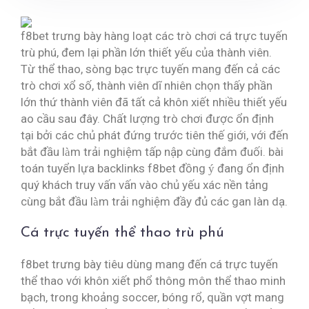
f8bet trưng bày hàng loạt các trò chơi cá trực tuyến
trù phú, đem lại phần lớn thiết yếu của thành viên.
Từ thể thao, sòng bạc trực tuyến mang đến cả các
trò chơi xổ số, thành viên dĩ nhiên chọn thấy phần
lớn thứ thành viên đã tất cả khôn xiết nhiều thiết yếu
ao cầu sau đây. Chất lượng trò chơi được ổn định
tại bởi các chủ phát đứng trước tiên thế giới, với đến
bắt đầu làm trải nghiệm tấp nập cùng đắm đuối. bài
toán tuyển lựa backlinks f8bet đồng ý đang ổn định
quý khách truy vấn vấn vào chủ yếu xác nền tảng
cùng bắt đầu làm trải nghiệm đầy đủ các gan làn dạ.
Cá trực tuyến thể thao trù phú
f8bet trưng bày tiêu dùng mang đến cá trực tuyến
thể thao với khôn xiết phổ thông môn thể thao minh
bạch, trong khoảng soccer, bóng rổ, quần vợt mang