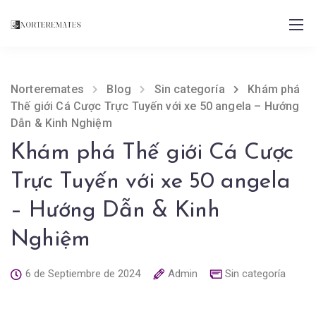
Norteremates
Blog
Sin categoría
Khám phá
Thế giới Cá Cược Trực Tuyến với xe 50 angela – Hướng
Dẫn & Kinh Nghiệm
Khám phá Thế giới Cá Cược
Trực Tuyến với xe 50 angela
– Hướng Dẫn & Kinh
Nghiệm
6 de Septiembre de 2024
Admin
Sin categoría