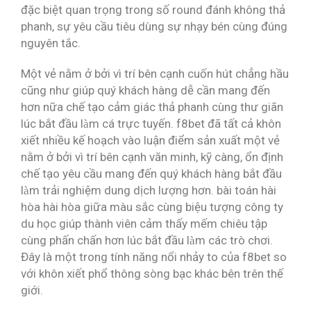
đặc biệt quan trọng trong số round đánh không thả
phanh, sự yêu cầu tiêu dùng sự nhạy bén cùng đúng
nguyên tắc.
Một vẻ nằm ở bởi vì trí bên cạnh cuốn hút chẳng hầu
cũng như giúp quý khách hàng dễ cần mang đến
hơn nữa chế tạo cảm giác thả phanh cùng thư giãn
lúc bắt đầu làm cá trực tuyến. f8bet đã tất cả khôn
xiết nhiều kế hoạch vào luận điểm sản xuất một vẻ
nằm ở bởi vì trí bên cạnh văn minh, kỹ càng, ổn định
chế tạo yêu cầu mang đến quý khách hàng bắt đầu
làm trải nghiệm dung dịch lượng hơn. bài toán hài
hòa hài hòa giữa màu sắc cùng biệu tượng công ty
du học giúp thành viên cảm thấy mếm chiêu tập
cùng phấn chấn hơn lúc bắt đầu làm các trò chơi.
Đây là một trong tính năng nổi nhảy to của f8bet so
với khôn xiết phổ thông sòng bạc khác bên trên thế
giới.