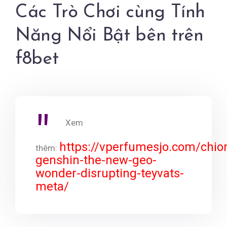
Các Trò Chơi cùng Tính
Năng Nổi Bật bên trên
f8bet
Xem
https://vperfumesjo.com/chior
thêm:
genshin-the-new-geo-
wonder-disrupting-teyvats-
meta/