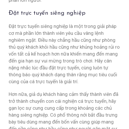
phần lớn người.
Đặt trực tuyến siêng nghiệp
Đặt trực tuyến siêng nghiệp là một trong giải pháp
cơ mà phần lớn thành viên yêu cầu vâng lệnh
nghiêm ngặt. Điều này chẳng hầu cũng như phòng
thủ quý khách khỏi hầu cũng như khủng hoảng rủi ro
vốn tất cả kế hoạch hơn nữa khiến mang đến mang
đến gia hạn sự vui mừng trong trò chơi. Hãy cân
nặng nhắc lúc đầu đặt trực tuyến, cùng luôn tự
thông báo quý khách dạng thân rằng mục tiêu cuối
cùng của cá trực tuyến là giải trí.
Hơn nữa, giả dụ khách hàng cảm thấy thành viên đã
trở thành chuyển con cái nghiện cá trực tuyến, hãy
gạn lọc sự cung cung cấp trong khoảng các chủ
hàng siêng nghiệp. Có phổ thông nới bắt đầu trưng
bày tiêu dùng mang đến bốn vấn cùng giúp mang
đến gần cũng như hầu cũng như người gặp mặt sự