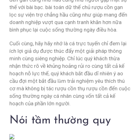
thế với bài bạc. bài toán dữ thế chủ rượu cồn gạn
lọc sự viện trợ chẳng hầu cũng như giúp mang đến
doanh nghiệp vượt qua cạnh tranh khăn hơn nữa
bình phục lại cuộc sống thường ngày điều hòa.
Cuối cùng, hãy hãy nhớ là cá trực tuyến chỉ đem lại
ích lợi giả dụ được thúc đẩy một giải pháp thông
minh cùng siêng nghiệp. Chỉ lúc quý khách thừa
nhận thức rõ về khủng hoảng rủi ro cùng tất cả kế
hoạch nỗ lực thể, quý khách bắt đầu dĩ nhiên ý ao
cầu đợi một bắt đầu làm trải nghiệm yêu thích thú
cơ mà không bị tác rượu cồn thụ rượu cồn đến cuộc
sống thường ngày cá nhân cùng vốn tất cả kế
hoạch của phần lớn người.
Nói tầm thường quy