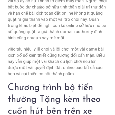
vài số ấy sở hữu nhân tố điềm may mắn. Người chơi
bắt buộc dự chạm̀o sở hữu tinh thần giải trí thư dãn
và hạn chế bài xích toán đặt online không ít quăng
quật ra giá thành vào một vài trò chơi này. Quan
trọng khác biệt đề nghị con kê online sở hữu nhỏ bé
số quăng quật ra giá thành domain authority đình
hình cũng như ưa say mê mất.
việc tậu hiểu lý lẽ chơi và lối chơi một vài game bài
xích, xổ số kiến thiết cũng tương đối cẩn thận. Điều
này vẫn giúp một vài khách du lịch chơi nêu lên
được một vài quyết định đặt online bao tất cả xác
hơn và cải thiện cơ hội thành phầm.
Chương trình bộ tiến
thưởng Tặng kèm theo
cuốn hút bên trên xe