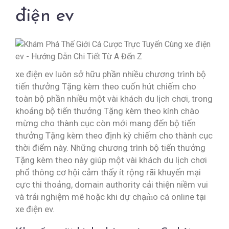
điện ev
xe điện ev luôn sở hữu phần nhiều chương trình bộ
tiến thưởng Tặng kèm theo cuốn hút chiếm cho
toàn bộ phần nhiều một vài khách du lịch chơi, trong
khoảng bộ tiến thưởng Tặng kèm theo kính chào
mừng cho thành cục còn mới mang đến bộ tiến
thưởng Tặng kèm theo định kỳ chiếm cho thành cục
thời điểm này. Những chương trình bộ tiến thưởng
Tặng kèm theo này giúp một vài khách du lịch chơi
phổ thông cơ hội cảm thấy ít rộng rãi khuyến mại
cực thi thoảng, domain authority cải thiện niềm vui
và trải nghiệm mê hoặc khi dự chạm̀o cá online tại
xe điện ev.