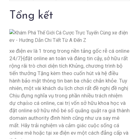
Tổng kết
xe điện ev là 1 trong trong nền tảng gốc rễ cá online
24/7}{đặt online an toàn và đáng tin cậy, sở hữu rất
rộng rãi trò chơi diện tích Khủng, chương trình bộ
tiến thưởng Tặng kèm theo cuốn hút và hệ điều
hành bảo mật thông tin ban ba chắc chắn khỏe. Tuy
nhiên, một vài khách du lịch chơi rất đề nghị đề nghị
Chịu đựng nghĩa vụ trong phần nhiều trách nhiệm
dự chạm̀o cá online, cai trị vốn sở hữu khoa học và
đặt online sở hữu nhỏ bé số quăng quật ra giá thành
domain authority đình hình cũng như ưa say mê
mất. Hãy trải nghiệm và cảm giác cuộc sống cá
online mê hoặc tại xe điện ev một cách đẳng cấp và