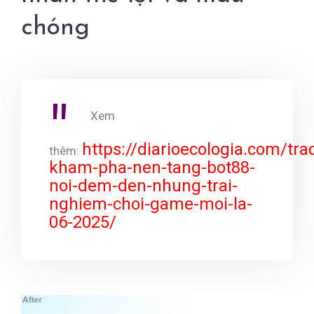
chóng
Xem
https://diarioecologia.com/tra
thêm:
kham-pha-nen-tang-bot88-
noi-dem-den-nhung-trai-
nghiem-choi-game-moi-la-
06-2025/