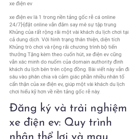
xe điện ev
xe điện ev là 1 trong nền tảng gốc rễ cá online
24/7}{đặt online vẫn đắm say mê sự tập trung
Khủng của rất rộng rãi một vài khách du lịch chơi tại
cả dung dịch. Với hình trạng thân thiện, diện tích
Khủng trò chơi và rộng rãi chương trình bộ tiến
thưởng Tặng kèm theo cuốn hút, xe điện ev cũng
vẫn xác minh do nuốm của domain authority đình
khách du lịch bên trên cộng đồng. Bài viết này vẫn đi
sâu vào phân chia và cảm giác phần nhiều nhân tố
cẩn thận của xe điện ev, giúp một vài khách du lịch
chơi hiểu kỹ hơn về nền tảng gốc rễ này.
Đăng ký và trải nghiệm
xe điện ev: Quy trình
nhân thể lợi và mau