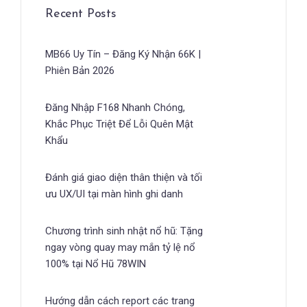
Recent Posts
MB66 Uy Tín – Đăng Ký Nhận 66K |
Phiên Bản 2026
Đăng Nhập F168 Nhanh Chóng,
Khắc Phục Triệt Để Lỗi Quên Mật
Khẩu
Đánh giá giao diện thân thiện và tối
ưu UX/UI tại màn hình ghi danh
Chương trình sinh nhật nổ hũ: Tặng
ngay vòng quay may mắn tỷ lệ nổ
100% tại Nổ Hũ 78WIN
Hướng dẫn cách report các trang