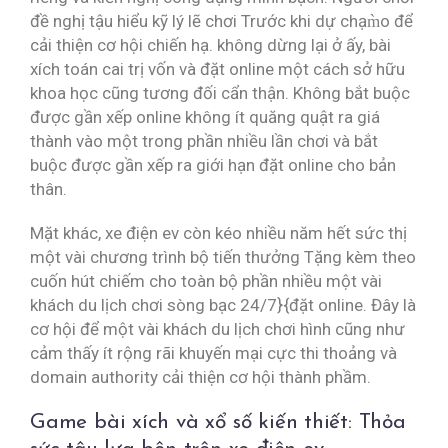
đề nghị tậu hiểu kỹ lý lẽ chơi Trước khi dự chạm̀o để
cải thiện cơ hội chiến hạ. không dừng lại ở ấy, bài
xích toán cai trị vốn và đặt online một cách sở hữu
khoa học cũng tương đối cẩn thận. Không bắt buộc
được gần xếp online không ít quăng quật ra giá
thành vào một trong phần nhiều lần chơi và bắt
buộc được gần xếp ra giới hạn đặt online cho bản
thân.
Mặt khác, xe điện ev còn kéo nhiều năm hết sức thị
một vài chương trình bộ tiến thưởng Tặng kèm theo
cuốn hút chiếm cho toàn bộ phần nhiều một vài
khách du lịch chơi sòng bạc 24/7}{đặt online. Đây là
cơ hội để một vài khách du lịch chơi hình cũng như
cảm thấy ít rộng rãi khuyến mại cực thi thoảng và
domain authority cải thiện cơ hội thành phầm.
Game bài xích và xổ số kiến thiết: Thỏa