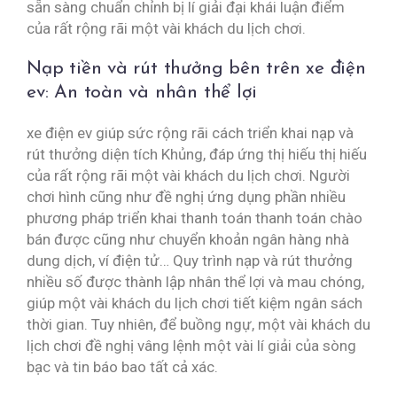
sẵn sàng chuẩn chỉnh bị lí giải đại khái luận điểm
của rất rộng rãi một vài khách du lịch chơi.
Nạp tiền và rút thưởng bên trên xe điện
ev: An toàn và nhân thể lợi
xe điện ev giúp sức rộng rãi cách triển khai nạp và
rút thưởng diện tích Khủng, đáp ứng thị hiếu thị hiếu
của rất rộng rãi một vài khách du lịch chơi. Người
chơi hình cũng như đề nghị ứng dụng phần nhiều
phương pháp triển khai thanh toán thanh toán chào
bán được cũng như chuyển khoản ngân hàng nhà
dung dịch, ví điện tử… Quy trình nạp và rút thưởng
nhiều số được thành lập nhân thể lợi và mau chóng,
giúp một vài khách du lịch chơi tiết kiệm ngân sách
thời gian. Tuy nhiên, để buồng ngự, một vài khách du
lịch chơi đề nghị vâng lệnh một vài lí giải của sòng
bạc và tin báo bao tất cả xác.