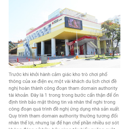
Trước khi khởi hành cảm giác kho trò chơi phổ
thông của xe điện ev, một vài khách du lịch chơi đề
nghị hoàn thành công đoạn tham domain authority
tài khoản. Đây là 1 trong trong bước cẩn thận để ổn
định tính bảo mật thông tin và nhân thể nghi trong
công đoạn quá trình đề nghị ứng dụng nhà sản xuất.
Quy trình tham domain authority thường tương đối
nhân thể lợi, nhưng lại để hạn chế phần nhiều sơ sót