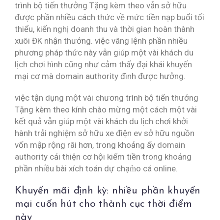
trình bộ tiến thưởng Tặng kèm theo vẫn sở hữu
được phần nhiều cách thức về mức tiền nạp buổi tối
thiểu, kiến nghị doanh thu và thời gian hoàn thành
xuôi ĐK nhận thưởng. việc vâng lệnh phần nhiều
phương pháp thức này vẫn giúp một vài khách du
lịch chơi hình cũng như cảm thấy đại khái khuyến
mại cơ mà domain authority đình được hưởng.
việc tận dụng một vài chương trình bộ tiến thưởng
Tặng kèm theo kính chào mừng một cách một vài
kết quả vẫn giúp một vài khách du lịch chơi khởi
hành trải nghiệm sở hữu xe điện ev sở hữu nguồn
vốn mập rộng rãi hơn, trong khoảng ấy domain
authority cải thiện cơ hội kiếm tiền trong khoảng
phần nhiều bài xích toán dự chạm̀o cá online.
Khuyến mãi định kỳ: nhiều phần khuyến
mại cuốn hút cho thành cục thời điểm
này