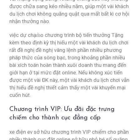
được chữa sang kéo nhiều năm, giúp một vài khách
du lịch chơi không quăng quật qua mất bất kì cơ hội
nhận thưởng nào.
việc dự chạm̀o chương trình bộ tiến thưởng Tặng
kèm theo định kỳ thị hiếu một vài khách du lịch chơi
rất đề nghị đề nghị vâng lệnh phần nhiều phương
pháp thức của sòng bạc, trong khoảng phần nhiều
bài xích toán hoàn thành xuôi doanh thu mang đến
giới hạn ở tại mức đặt online. Nếu không xúc tiến
được một vài ĐK này, một vài khách du lịch chơi vẫn
thị hiếu đề nghị thiết cảm thấy một vài khuyến mại
cuốn hút.
Chương trình VIP: Ưu đãi đặc trưng
chiếm cho thành cục đẳng cấp
xe điện ev sở hữu chương trình VIP chiếm cho phần
nhiều thành cục đặt online sở hữu nhỏ bé số quăng