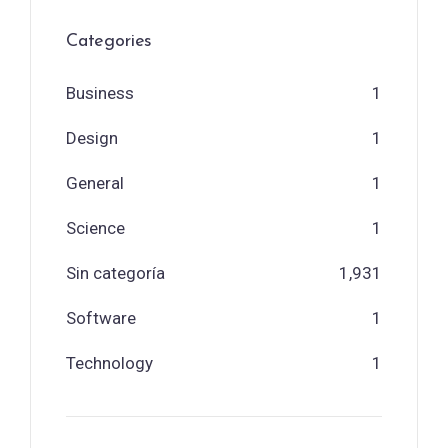
Categories
Business
1
Design
1
General
1
Science
1
Sin categoría
1,931
Software
1
Technology
1