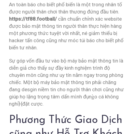
An toàn báo cho biết phổ biến là một trong nhân tố
được người thân chơi thân thương đứng đầu tiên.
https://tf88.football/
cần chuẩn chỉnh xác website
được bảo mật thông tin người thân thực hiện hàng
một phương thức tuyệt vời nhất, né giảm thiểu bị
hacker tấn công cũng như móc túi báo cho biết phổ
biến tư nhân.
Sự góp vốn đầu tư vào bộ máy bảo mật thông tin là
diễn giả cho thấy sự đầy kinh nghiệm trình độ
chuyên môn cũng như uy tín nằm ngay trong phòng
chiếc. Một bộ máy bảo mật thông tin phải chăng
đang desgin niềm tin cho người thân chơi cũng như
giúp họ lặng trọng tâm dấn mình đụng̀o cá không
nghỉ}{đặt cược.
Phương Thức Giao Dịch