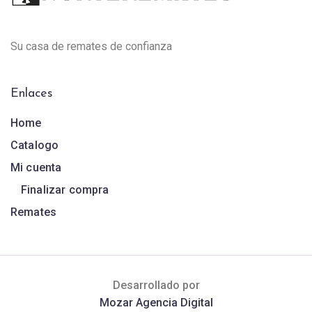
Su casa de remates de confianza
Enlaces
Home
Catalogo
Mi cuenta
Finalizar compra
Remates
Desarrollado por
Mozar Agencia Digital