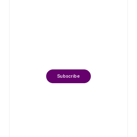
News, Insights & Events
Subscribe to our newsletter
and stay updated on the latest
news
Subscribe