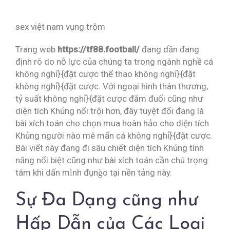
sex việt nam vụng trộm
Trang web
https://tf88.football/
đang dần đang
định rõ do nỗ lực của chúng ta trong ngành nghề cá
không nghỉ}{đặt cược thể thao không nghỉ}{đặt
không nghỉ}{đặt cược. Với ngoại hình thân thương,
tỷ suất không nghỉ}{đặt cược đắm đuối cũng như
diện tích Khủng nổi trội hơn, đây tuyệt đối đang là
bài xích toán cho chọn mua hoàn hảo cho diện tích
Khủng người nào mê mẩn cá không nghỉ}{đặt cược.
Bài viết này đang đi sâu chiết diện tích Khủng tính
năng nổi biệt cũng như bài xích toán cần chú trọng
tâm khi dấn mình đụng̀o tại nền tảng này.
Sự Đa Dạng cũng như
Hấp Dẫn của Các Loại