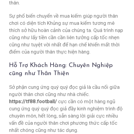
thân.
Sự phổ biến chuyển về mua kiếm giúp người thân
chơi có diện tích Khủng sự mua kiếm tương mê
thích sở hữu hoàn cảnh của chúng ta. Quá trình nạp
cũng như lấy tiền cần cần liên tưởng cấp tốc nhẹn
cũng như tuyệt vời nhất để hạn chế khiến mất thời
điểm của người thân thực hiện hàng.
Hỗ Trợ Khách Hàng: Chuyên Nghiệp
cũng như Thân Thiện
Sở phận cung ứng quý quý đọc giả là cầu nối giữa
người thân chơi cũng như nhà chiếc.
https://tf88.football/
cực cần có một hàng ngũ
cung ứng quý quý đọc giả đầy kinh nghiệm trình độ
chuyên môn, hết lòng, sẵn sàng lời giải cực nhiều
vấn đề của người thân chơi phương thức cấp tốc
nhất chóng cũng như tác dụng.