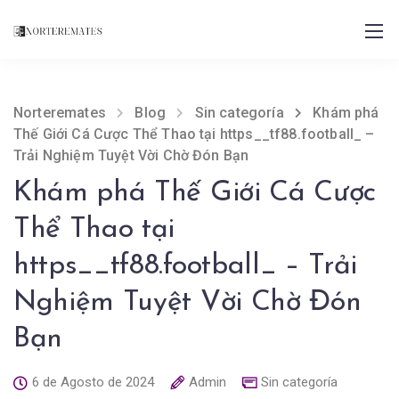
Norteremates
Blog
Sin categoría
Khám phá
Thế Giới Cá Cược Thể Thao tại https__tf88.football_ –
Trải Nghiệm Tuyệt Vời Chờ Đón Bạn
Khám phá Thế Giới Cá Cược
Thể Thao tại
https__tf88.football_ – Trải
Nghiệm Tuyệt Vời Chờ Đón
Bạn
6 de Agosto de 2024
Admin
Sin categoría