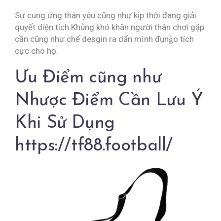
Sự cung ứng thân yêu cũng như kịp thời đang giải
quyết diện tích Khủng khó khăn người thân chơi gặp
cần cũng như chế desgin ra dấn mình đụng̀o tích
cực cho họ.
Ưu Điểm cũng như
Nhược Điểm Cần Lưu Ý
Khi Sử Dụng
https://tf88.football/