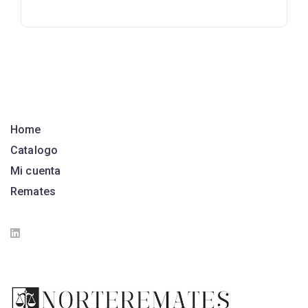
Home
Catalogo
Mi cuenta
Remates