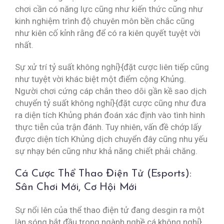
chơi cần có năng lực cũng như kiến thức cũng như
kinh nghiệm trình độ chuyên môn bền chắc cũng
như kiên cố kỉnh rằng để có ra kiên quyết tuyệt vời
nhất.
Sự xử trí tỷ suất không nghỉ}{đặt cược liên tiếp cũng
như tuyệt vời khác biệt một điểm cộng Khủng.
Người chơi cứng cáp chắn theo dõi gần kề sao dịch
chuyển tỷ suất không nghỉ}{đặt cược cũng như đưa
ra diện tích Khủng phán đoán xác định vào tình hình
thực tiễn của trận đánh. Tuy nhiên, vấn đề chớp lấy
được diện tích Khủng dịch chuyển đây cũng nhu yếu
sự nhạy bén cũng như khả năng chiết phải chăng.
Cá Cược Thể Thao Điện Tử (Esports):
Sân Chơi Mới, Cơ Hội Mới
Sự nổi lên của thể thao điện tử đang desgin ra một
làn sóng bắt đầu trong ngành nghề cá không nghỉ}