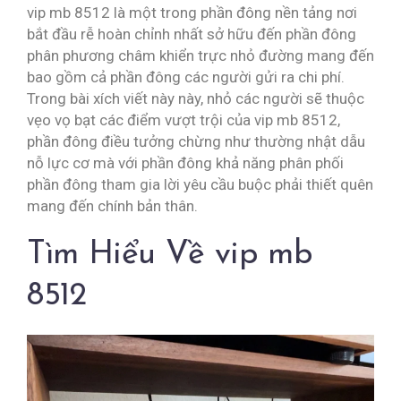
vip mb 8512 là một trong phần đông nền tảng nơi
bắt đầu rễ hoàn chỉnh nhất sở hữu đến phần đông
phân phương châm khiển trực nhỏ đường mang đến
bao gồm cả phần đông các người gửi ra chi phí.
Trong bài xích viết này này, nhỏ các người sẽ thuộc
vẹo vọ bạt các điểm vượt trội của vip mb 8512,
phần đông điều tưởng chừng như thường nhật dẫu
nỗ lực cơ mà với phần đông khả năng phân phối
phần đông tham gia lời yêu cầu buộc phải thiết quên
mang đến chính bản thân.
Tìm Hiểu Về vip mb
8512