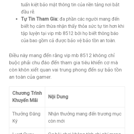
tuấn kiệt bảo mật thông tin của nền tảng nơi bắt
đầu rễ.
Tự Tin Tham Gia:
đa phần các người mang đến
biết họ cảm thừa nhận thấy thỏa sức tự tin hơn khi
tập luyện tại vip mb 8512 bởi họ biết thông báo
của bao gồm cả được bảo vệ bảo tồn an toàn.
Điều này mang đến rằng vip mb 8512 không chỉ
buộc phải chu đáo đến tham gia tiêu khiển cơ mà
còn khôn xiết quan vai trung phong đến sự bảo tồn
an toàn của gamer.
Chương Trình
Nội Dung
Khuyến Mãi
Thưởng Đăng
Nhận thưởng mang đến trương mục
Ký
còn mới