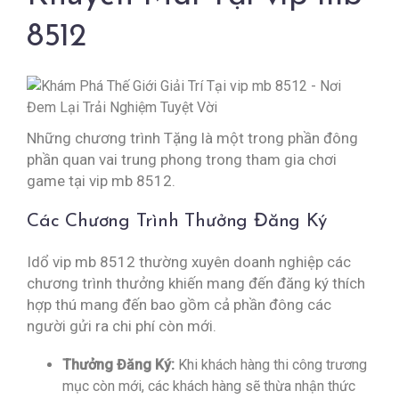
8512
Những chương trình Tặng là một trong phần đông
phần quan vai trung phong trong tham gia chơi
game tại vip mb 8512.
Các Chương Trình Thưởng Đăng Ký
Idổ vip mb 8512 thường xuyên doanh nghiệp các
chương trình thưởng khiến mang đến đăng ký thích
hợp thú mang đến bao gồm cả phần đông các
người gửi ra chi phí còn mới.
Thưởng Đăng Ký:
Khi khách hàng thi công trương
mục còn mới, các khách hàng sẽ thừa nhận thức