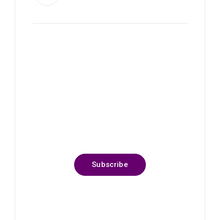
News, Insights & Events
Subscribe to our newsletter
and stay updated on the latest
news
Subscribe