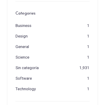
Categories
Business
1
Design
1
General
1
Science
1
Sin categoría
1,931
Software
1
Technology
1