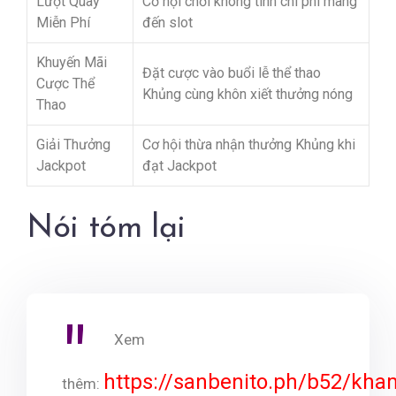
Lượt Quay
Cơ hội chơi không tính chi phí mang
Miễn Phí
đến slot
Khuyến Mãi
Đặt cược vào buổi lễ thể thao
Cược Thể
Khủng cùng khôn xiết thưởng nóng
Thao
Giải Thưởng
Cơ hội thừa nhận thưởng Khủng khi
Jackpot
đạt Jackpot
Nói tóm lại
Xem
https://sanbenito.ph/b52/kha
thêm: