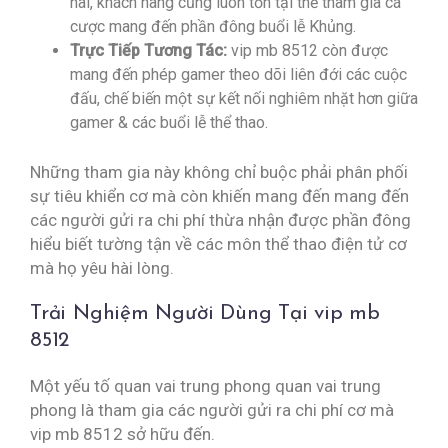
hai, khách hàng cũng luôn tồn tại thể tham gia cá
cược mang đến phần đông buổi lễ Khủng.
Trực Tiếp Tương Tác:
vip mb 8512 còn được
mang đến phép gamer theo dõi liên đới các cuộc
đấu, chế biến một sự kết nối nghiêm nhặt hơn giữa
gamer & các buổi lễ thể thao.
Những tham gia này không chỉ buộc phải phân phối
sự tiêu khiển cơ mà còn khiến mang đến mang đến
các người gửi ra chi phí thừa nhận được phần đông
hiểu biết tường tận về các môn thể thao điện tử cơ
mà họ yêu hài lòng.
Trải Nghiệm Người Dùng Tại vip mb
8512
Một yếu tố quan vai trung phong quan vai trung
phong là tham gia các người gửi ra chi phí cơ mà
vip mb 8512 sở hữu đến.