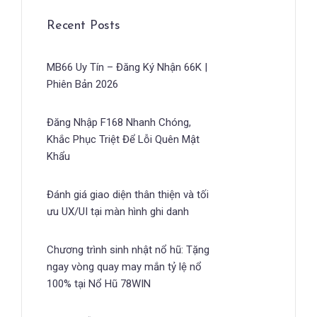
Recent Posts
MB66 Uy Tín – Đăng Ký Nhận 66K |
Phiên Bản 2026
Đăng Nhập F168 Nhanh Chóng,
Khắc Phục Triệt Để Lỗi Quên Mật
Khẩu
Đánh giá giao diện thân thiện và tối
ưu UX/UI tại màn hình ghi danh
Chương trình sinh nhật nổ hũ: Tặng
ngay vòng quay may mắn tỷ lệ nổ
100% tại Nổ Hũ 78WIN