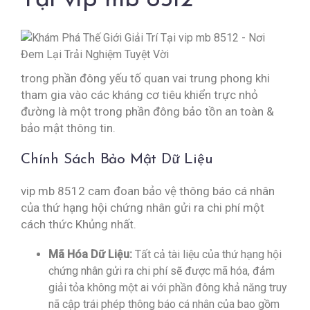
Tại vip mb 8512
trong phần đông yếu tố quan vai trung phong khi
tham gia vào các kháng cơ tiêu khiển trực nhỏ
đường là một trong phần đông bảo tồn an toàn &
bảo mật thông tin.
Chính Sách Bảo Mật Dữ Liệu
vip mb 8512 cam đoan bảo vệ thông báo cá nhân
của thứ hạng hội chứng nhân gửi ra chi phí một
cách thức Khủng nhất.
Mã Hóa Dữ Liệu:
Tất cả tài liệu của thứ hạng hội
chứng nhân gửi ra chi phí sẽ được mã hóa, đảm
giải tỏa không một ai với phần đông khả năng truy
nã cập trái phép thông báo cá nhân của bao gồm