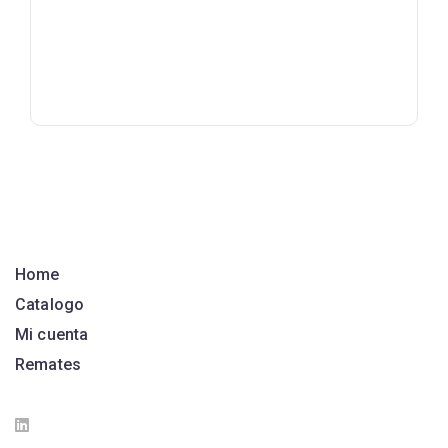
Home
Catalogo
Mi cuenta
Remates