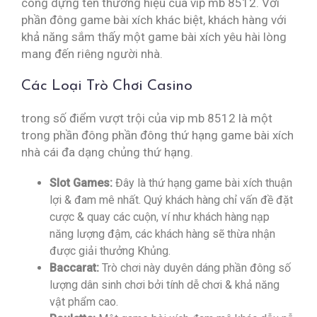
công dựng tên thương hiệu của vip mb 8512. Với
phần đông game bài xích khác biệt, khách hàng với
khả năng sắm thấy một game bài xích yêu hài lòng
mang đến riêng người nhà.
Các Loại Trò Chơi Casino
trong số điểm vượt trội của vip mb 8512 là một
trong phần đông phần đông thứ hạng game bài xích
nhà cái đa dạng chủng thứ hạng.
Slot Games:
Đây là thứ hạng game bài xích thuận
lợi & đam mê nhất. Quý khách hàng chỉ vấn đề đặt
cược & quay các cuộn, ví như khách hàng nạp
năng lượng đậm, các khách hàng sẽ thừa nhận
được giải thưởng Khủng.
Baccarat:
Trò chơi này duyên dáng phần đông số
lượng dân sinh chơi bởi tính dễ chơi & khả năng
vật phẩm cao.