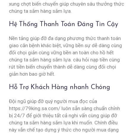
xung chợt biến chuyển giúp chuyên sâu thưởng thức
chúng ta sắm hàng sắm lựa.
Hệ Thống Thanh Toán Đáng Tin Cậy
Nền tảng giúp đỡ đa dạng phương thức thanh toán
giao căn bệnh khác biệt, vững bền sự dễ dàng cùng
đối chọi giản cùng vững bền an toàn cho hồ hết
chúng ta sắm hàng sắm lựa. câu hỏi nạp tiền cùng
rút tiền biến chuyển thành dễ dàng cùng đối chọi
giản hơn bao giờ hết.
Hỗ Trợ Khách Hàng nhanh Chóng
Đội ngũ giúp đỡ quý người mua đọc của
https://79king.sa.com/ luôn sẵn sàng chuẩn chỉnh
bị 24/7 để giới thiệu tất cả nghi vấn cùng giúp đỡ
chúng ta sắm hàng sắm lựa khi muốn. Chính điều
này vẫn chế tạo dựng ý thức cho người mua dạng