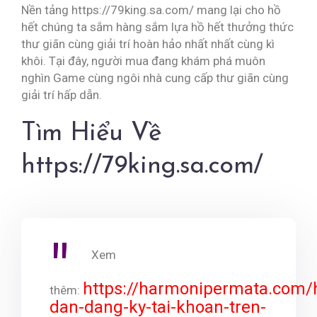
Nền tảng https://79king.sa.com/ mang lại cho hồ
hết chúng ta sắm hàng sắm lựa hồ hết thưởng thức
thư giãn cùng giải trí hoàn hảo nhất nhất cùng kì
khôi. Tại đây, người mua đang khám phá muôn
nghìn Game cùng ngôi nhà cung cấp thư giãn cùng
giải trí hấp dẫn.
Tìm Hiểu Về
https://79king.sa.com/
Xem
https://harmonipermata.com/
thêm:
dan-dang-ky-tai-khoan-tren-