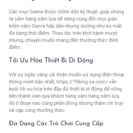
Các mục Game được chỉnh dốn kỹ thuật, giúp chúng
ta sắm hàng sắm lựa dễ dàng cùng đối chọi giản
kiếm sắm Game hấp dẫn nhưng dường như ko mất
đa dạng thời điểm. Thao tác trên khởi hành mượt
nhưng, chuyên muốn mang đến thưởng thức đỉnh
điểm.
Tối Ưu Hóa Thiết Bị Di Động
Với sự ngày càng cải thiện muốn sử dụng điện thoại
thông minh bậc nhất, https://79king.sa.com/ vẫn
buổi tối ưu hóa trên đầy đủ thiết bị di động để vững
bền thành viên quý khách hàng sắm hàng sắm lựa,
dù ở đoạn nào cũng phần đông nhưng thậm chí truy
nã cập cùng thưởng thức.
Đa Dạng Các Trò Chơi Cung Cấp