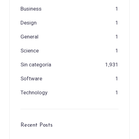
Business
1
Design
1
General
1
Science
1
Sin categoría
1,931
Software
1
Technology
1
Recent Posts