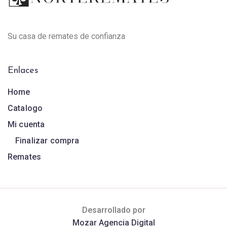
Su casa de remates de confianza
Enlaces
Home
Catalogo
Mi cuenta
Finalizar compra
Remates
Desarrollado por
Mozar Agencia Digital