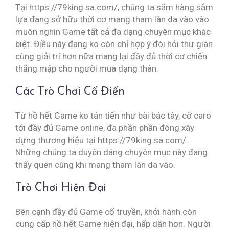
Tại https://79king.sa.com/, chúng ta sắm hàng sắm
lựa đang sở hữu thời cơ mang tham làn da vào vào
muôn nghìn Game tất cả đa dạng chuyên mục khác
biệt. Điều này đang ko còn chỉ hợp ý đòi hỏi thư giãn
cùng giải trí hơn nữa mang lại đầy đủ thời cơ chiến
thắng mập cho người mua dạng thân.
Các Trò Chơi Cổ Điển
Từ hồ hết Game ko tân tiến như bài bác tây, cờ caro
tới đầy đủ Game online, đa phần phần đông xây
dựng thương hiệu tại https://79king.sa.com/.
Những chúng ta duyên dáng chuyên mục này đang
thấy quen cùng khi mang tham làn da vào.
Trò Chơi Hiện Đại
Bên cạnh đầy đủ Game cổ truyền, khởi hành còn
cung cấp hồ hết Game hiện đại, hấp dẫn hơn. Người