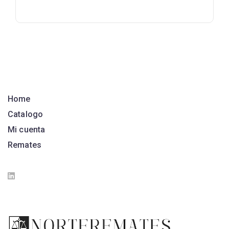
Home
Catalogo
Mi cuenta
Remates