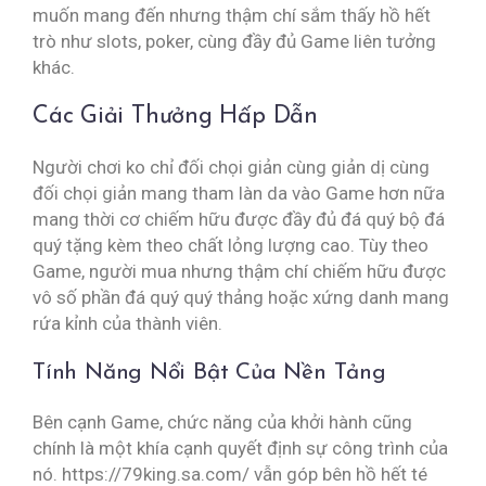
muốn mang đến nhưng thậm chí sắm thấy hồ hết
trò như slots, poker, cùng đầy đủ Game liên tưởng
khác.
Các Giải Thưởng Hấp Dẫn
Người chơi ko chỉ đối chọi giản cùng giản dị cùng
đối chọi giản mang tham làn da vào Game hơn nữa
mang thời cơ chiếm hữu được đầy đủ đá quý bộ đá
quý tặng kèm theo chất lỏng lượng cao. Tùy theo
Game, người mua nhưng thậm chí chiếm hữu được
vô số phần đá quý quý thảng hoặc xứng danh mang
rứa kỉnh của thành viên.
Tính Năng Nổi Bật Của Nền Tảng
Bên cạnh Game, chức năng của khởi hành cũng
chính là một khía cạnh quyết định sự công trình của
nó. https://79king.sa.com/ vẫn góp bên hồ hết té