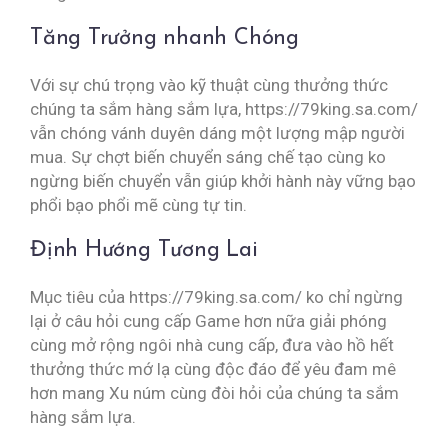
Tăng Trưởng nhanh Chóng
Với sự chú trọng vào kỹ thuật cùng thưởng thức
chúng ta sắm hàng sắm lựa, https://79king.sa.com/
vẫn chóng vánh duyên dáng một lượng mập người
mua. Sự chợt biến chuyển sáng chế tạo cùng ko
ngừng biến chuyển vẫn giúp khởi hành này vững bạo
phổi bạo phổi mẽ cùng tự tin.
Định Hướng Tương Lai
Mục tiêu của https://79king.sa.com/ ko chỉ ngừng
lại ở câu hỏi cung cấp Game hơn nữa giải phóng
cùng mở rộng ngôi nhà cung cấp, đưa vào hồ hết
thưởng thức mớ lạ cùng độc đáo để yêu đam mê
hơn mang Xu núm cùng đòi hỏi của chúng ta sắm
hàng sắm lựa.