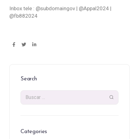
Inbox tele : @subdomaingov | @Appal2024 |
@fb882024
Search
Categories