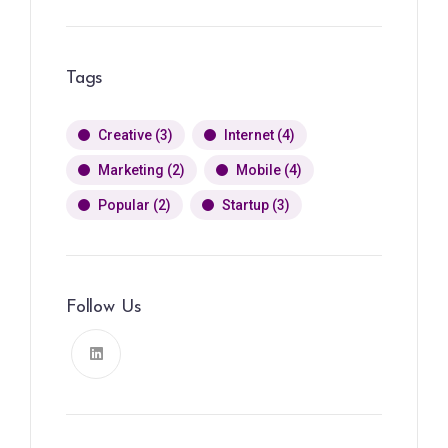
Tags
Creative
(3)
Internet
(4)
Marketing
(2)
Mobile
(4)
Popular
(2)
Startup
(3)
Follow Us