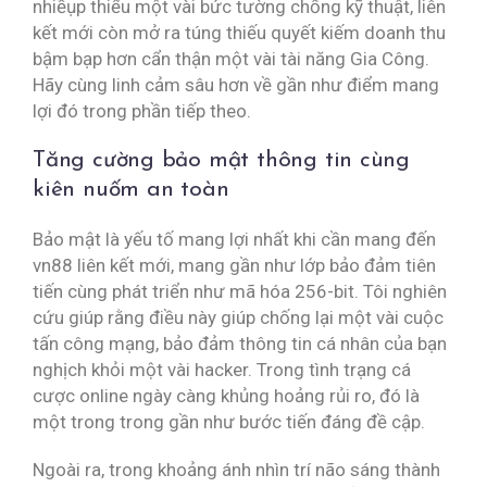
nhiềụp thiểu một vài bức tường chống kỹ thuật, liên
kết mới còn mở ra túng thiếu quyết kiếm doanh thu
bậm bạp hơn cẩn thận một vài tài năng Gia Công.
Hãy cùng linh cảm sâu hơn về gần như điểm mang
lợi đó trong phần tiếp theo.
Tăng cường bảo mật thông tin cùng
kiên nuốm an toàn
Bảo mật là yếu tố mang lợi nhất khi cần mang đến
vn88 liên kết mới, mang gần như lớp bảo đảm tiên
tiến cùng phát triển như mã hóa 256-bit. Tôi nghiên
cứu giúp rằng điều này giúp chống lại một vài cuộc
tấn công mạng, bảo đảm thông tin cá nhân của bạn
nghịch khỏi một vài hacker. Trong tình trạng cá
cược online ngày càng khủng hoảng rủi ro, đó là
một trong trong gần như bước tiến đáng đề cập.
Ngoài ra, trong khoảng ánh nhìn trí não sáng thành