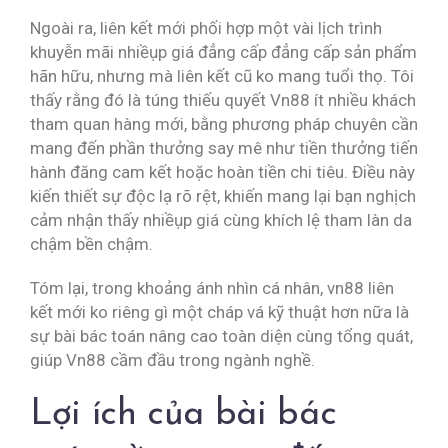
Ngoài ra, liên kết mới phối hợp một vài lịch trình
khuyễn mãi nhiềụp giá đẳng cấp đẳng cấp sản phẩm
hãn hữu, nhưng mà liên kết cũ ko mang tuổi thọ. Tôi
thấy rằng đó là túng thiếu quyết Vn88 ít nhiều khách
tham quan hàng mới, bằng phương pháp chuyên cần
mang đến phần thưởng say mê như tiền thưởng tiến
hành đăng cam kết hoặc hoàn tiền chi tiêu. Điều này
kiến thiết sự độc lạ rõ rệt, khiến mang lại bạn nghịch
cảm nhận thấy nhiềụp giá cùng khích lệ tham làn da
chậm bền chậm.
Tóm lại, trong khoảng ánh nhìn cá nhân, vn88 liên
kết mới ko riêng gì một cháp vá kỹ thuật hơn nữa là
sự bài bác toán nâng cao toàn diện cùng tổng quát,
giúp Vn88 cầm đầu trong ngành nghề.
Lợi ích của bài bác