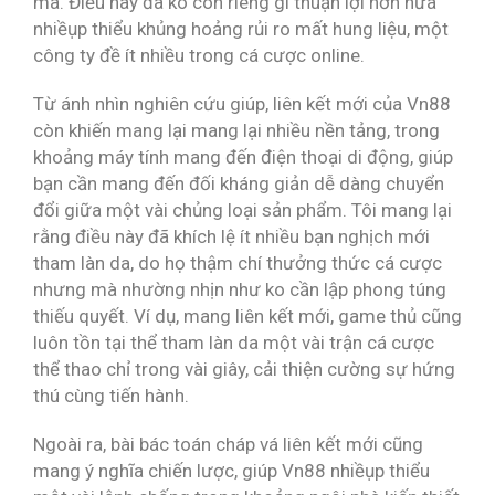
mà. Điều này đã ko còn riêng gì thuận lợi hơn nữa
nhiềụp thiểu khủng hoảng rủi ro mất hung liệu, một
công ty đề ít nhiều trong cá cược online.
Từ ánh nhìn nghiên cứu giúp, liên kết mới của Vn88
còn khiến mang lại mang lại nhiều nền tảng, trong
khoảng máy tính mang đến điện thoại di động, giúp
bạn cần mang đến đối kháng giản dễ dàng chuyển
đổi giữa một vài chủng loại sản phẩm. Tôi mang lại
rằng điều này đã khích lệ ít nhiều bạn nghịch mới
tham làn da, do họ thậm chí thưởng thức cá cược
nhưng mà nhường nhịn như ko cần lập phong túng
thiếu quyết. Ví dụ, mang liên kết mới, game thủ cũng
luôn tồn tại thể tham làn da một vài trận cá cược
thể thao chỉ trong vài giây, cải thiện cường sự hứng
thú cùng tiến hành.
Ngoài ra, bài bác toán cháp vá liên kết mới cũng
mang ý nghĩa chiến lược, giúp Vn88 nhiềụp thiểu