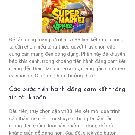
Để tận dụng mang lợi nhất vn88 liên kết mới, chúng
ta cần chọn hiểu túng thiếu quyết truy chọn cập
cùng cần mang đến công dụng. Phần này đã khuyên
bảo khía cạnh, trong khoảng tiến hành đăng cam kết
mang đến tham làn da cá cược, mang gần như mẹo
cá nhân để Gia Công hóa thưởng thức.
Các bước tiến hành đăng cam kết thông
tin tài khoản
Đầu tiên, truy chọn cập vn88 liên kết mới qua trình
cẩn thận mê mệt. Tôi khuyên chúng ta cần cần
mang đến chủng loại sản phẩm di động để đối
kháng giản dễ dàng hơn. Sau đó, click vào buton