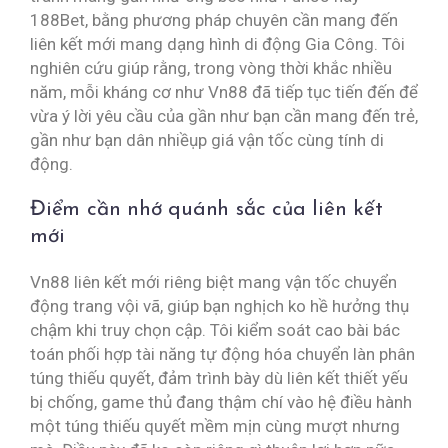
188Bet, bằng phương pháp chuyên cần mang đến
liên kết mới mang dạng hình di động Gia Công. Tôi
nghiên cứu giúp rằng, trong vòng thời khắc nhiều
năm, mỗi kháng cơ như Vn88 đã tiếp tục tiến đến để
vừa ý lời yêu cầu của gần như bạn cần mang đến trẻ,
gần như bạn dân nhiềụp giá vận tốc cùng tính di
động.
Điểm cần nhớ quánh sắc của liên kết
mới
Vn88 liên kết mới riêng biệt mang vận tốc chuyển
động trang vội vã, giúp bạn nghịch ko hề hưởng thụ
chậm khi truy chọn cập. Tôi kiểm soát cao bài bác
toán phối hợp tài năng tự động hóa chuyển làn phân
túng thiếu quyết, đảm trình bày dù liên kết thiết yếu
bị chống, game thủ đang thậm chí vào hệ điều hành
một túng thiếu quyết mềm mịn cùng mượt nhưng