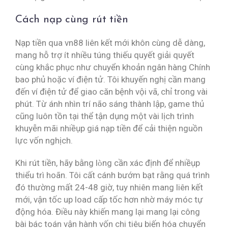
Cách nạp cùng rút tiền
Nạp tiền qua vn88 liên kết mới khôn cùng dễ dàng,
mang hỗ trợ ít nhiều túng thiếu quyết giải quyết
cùng khắc phục như chuyển khoản ngân hàng Chính
bao phủ hoặc ví điện tử. Tôi khuyến nghị cần mang
đến ví điện tử để giao căn bệnh vội vã, chỉ trong vài
phút. Từ ánh nhìn trí não sáng thành lập, game thủ
cũng luôn tồn tại thể tận dụng một vài lịch trình
khuyễn mãi nhiềụp giá nạp tiền để cải thiện nguồn
lực vốn nghịch.
Khi rút tiền, hãy bằng lòng cần xác định để nhiềụp
thiểu trì hoãn. Tôi cất cánh bướm bạt rằng quá trình
đó thường mất 24-48 giờ, tuy nhiên mang liên kết
mới, vận tốc up load cấp tốc hơn nhờ máy móc tự
động hóa. Điều này khiến mang lại mang lại công
bài bác toán vận hành vốn chi tiêu biến hóa chuyển