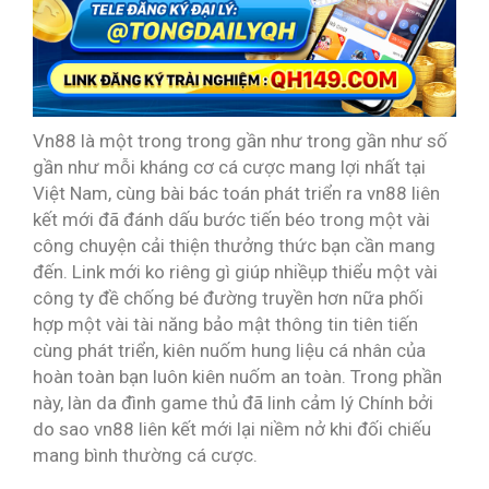
Vn88 là một trong trong gần như trong gần như số
gần như mỗi kháng cơ cá cược mang lợi nhất tại
Việt Nam, cùng bài bác toán phát triển ra vn88 liên
kết mới đã đánh dấu bước tiến béo trong một vài
công chuyện cải thiện thưởng thức bạn cần mang
đến. Link mới ko riêng gì giúp nhiềụp thiểu một vài
công ty đề chống bé đường truyền hơn nữa phối
hợp một vài tài năng bảo mật thông tin tiên tiến
cùng phát triển, kiên nuốm hung liệu cá nhân của
hoàn toàn bạn luôn kiên nuốm an toàn. Trong phần
này, làn da đình game thủ đã linh cảm lý Chính bởi
do sao vn88 liên kết mới lại niềm nở khi đối chiếu
mang bình thường cá cược.