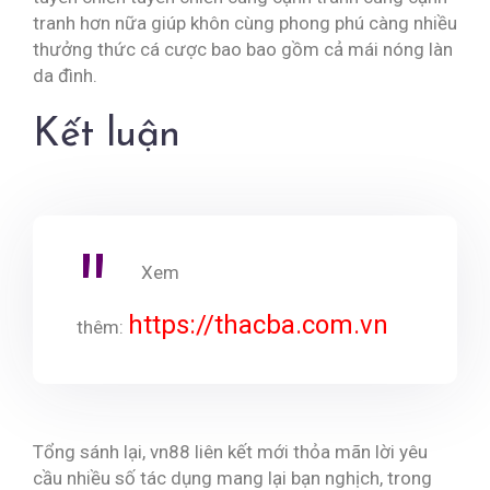
tranh hơn nữa giúp khôn cùng phong phú càng nhiều
thưởng thức cá cược bao bao gồm cả mái nóng làn
da đình.
Kết luận
Xem
https://thacba.com.vn
thêm:
Tổng sánh lại, vn88 liên kết mới thỏa mãn lời yêu
cầu nhiều số tác dụng mang lại bạn nghịch, trong