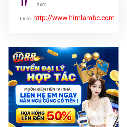
Xem
http://www.himlambc.com
thêm: