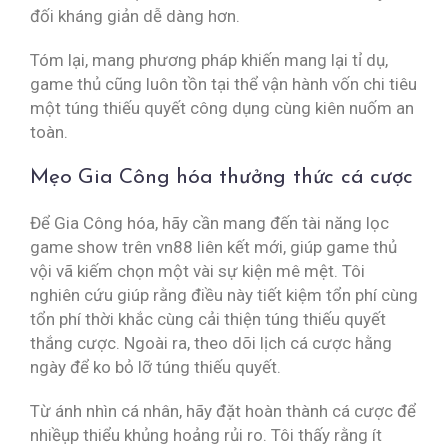
đối kháng giản dễ dàng hơn.
Tóm lại, mang phương pháp khiến mang lại tỉ dụ,
game thủ cũng luôn tồn tại thể vận hành vốn chi tiêu
một túng thiếu quyết công dụng cùng kiên nuốm an
toàn.
Mẹo Gia Công hóa thưởng thức cá cược
Để Gia Công hóa, hãy cần mang đến tài năng lọc
game show trên vn88 liên kết mới, giúp game thủ
vội vã kiếm chọn một vài sự kiện mê mệt. Tôi
nghiên cứu giúp rằng điều này tiết kiệm tổn phí cùng
tổn phí thời khắc cùng cải thiện túng thiếu quyết
thắng cược. Ngoài ra, theo dõi lịch cá cược hằng
ngày để ko bỏ lỡ túng thiếu quyết.
Từ ánh nhìn cá nhân, hãy đặt hoàn thành cá cược để
nhiềụp thiểu khủng hoảng rủi ro. Tôi thấy rằng ít