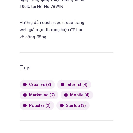
100% tại Nổ Hũ 78WIN
Hướng dẫn cách report các trang
web giả mạo thương hiệu để bảo
vệ cộng đồng
Tags
Creative
(3)
Internet
(4)
Marketing
(2)
Mobile
(4)
Popular
(2)
Startup
(3)