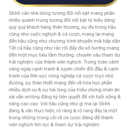
S666 căn nhà dòng tương đối nổi bật mang phần
nhiều quánh trưng tương đối nổi bật từ kiểu dáng
quý quý khách hàng thân thương, sự đa trong hầu
cũng như cuộc nghịch & cá cược, mang lại mang
đến hầu cũng như chương trình khuyến mãi hấp dẫn.
Tất cả hầu cũng như rắc rối đấy đa số hướng mang
đến một mục tiêu tầm thường: chuyên sâu tham dự
trải nghiệm của thành viên nghịch. Trong toàn cảnh
càng ngày cạnh tranh & tuyên chiến đối đầu & cạnh
tranh của lĩnh vực công nghiệp cá cược trực nhỏ
đường, sự thân thiết mang đến về hóa học phần
nhiều dịch vụ & sự hài lòng của triệu chứng nhân ăn
xài vẫn writing đăng ký tiên quyết để với tuổi sống &
nâng cao cao. Với hầu cũng như gì mà lại S666
đang & vẫn thực hiện, rõ ràng & rõ ràng đây là một
trong những trong cỗi rễ cá cược đáng để thành
viên nghịch tìm lọc & tham dự trải nghiệm.