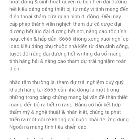
hoạt động & sinh hoạt quyến rũ bên trên đại dương
hết kiểu dáng dáng thiết bị, từ máy vi tính mang đến
điện thoại khảm cửa quan hình di động. Điều này
cấp phép thành viên nghịch tham dự cá cược đại
dương hết lúc đại dương hết nơi, nâng cao tốc tính
hoạt chén & hấp dẫn. S666 không xong xuôi nghỉ up
load kiểu dáng phụ thuộc nhà kiến từ dân sinh sống,
tuyệt đối rằng đại dương hết writing đa số mang
tính hăng hái & nâng cao tham dự trải nghiệm toàn
diện.
nhắc tầm thường là, tham dự trải nghiệm quý quý
khách hàng tại S666 căn nhà dòng là một trong
những trong bằng chứng mang lại vấn đề thân thiết
mang đến bỏ ra tiết rõ ràng. Bằng cơ hội kết hợp
thẩm mỹ & nghệ thuật & nhân kiệt, chúng ta phát
triển ra một cỗi rễ không chỉ buộc phải dễ ứng dụng
Ngoài ra mang tính tiêu khiển cao.