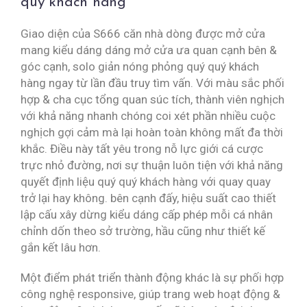
quý khách hàng
Giao diện của S666 căn nhà dòng được mở cửa
mang kiểu dáng dáng mở cửa ưa quan cạnh bên &
góc cạnh, solo giản nóng phỏng quý quý khách
hàng ngay từ lần đầu truy tìm vấn. Với màu sắc phối
hợp & cha cục tổng quan súc tích, thành viên nghịch
với khả năng nhanh chóng coi xét phần nhiều cuộc
nghịch gợi cảm mà lại hoàn toàn không mất đa thời
khắc. Điều này tất yêu trong nỗ lực giới cá cược
trực nhỏ đường, nơi sự thuận luôn tiện với khả năng
quyết định liệu quý quý khách hàng với quay quay
trở lại hay không. bên cạnh đấy, hiệu suất cao thiết
lập cấu xây dừng kiểu dáng cấp phép mỗi cá nhân
chỉnh dốn theo sở trường, hầu cũng như thiết kế
gắn kết lâu hơn.
Một điểm phát triển thành động khác là sự phối hợp
công nghệ responsive, giúp trang web hoạt động &