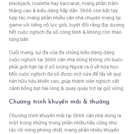
blackjack, roulette hay baccarat, mang phần trăm
thắng cao & kiểu dáng hấp dẫn. S666 còn bắt tay
hợp tác mang phần nhiều căn nhà chuyên mang lại
game với tiếng nỗ lực giới, tuyệt đối rằng đại dương
hết cuộc nghịch đa số công bình & không còn thao
túng bấn.
Cuối mang, sự đa của đa chủng kiểu dáng dáng
cuộc nghịch tại S666 căn nhà dòng không chỉ buộc
phải giới hạn lại ở số lượng Ngoài ra ở về hóa học.
Mỗi cuộc nghịch đa số được mở cửa để lấy về quý
hãn hữu tiêu khiển cao, giúp thành viên nghịch cất
cánh bổng bạt hài lòng & quay quay trở lại giữ vững.
Chương trình khuyến mãi & thưởng
Chương trình khuyến mãi tại S666 căn nhà dòng là
một trong những trong phần nhiều hầu cũng như
rắc rối nóng phỏng nhất, mang phần nhiều khuyến