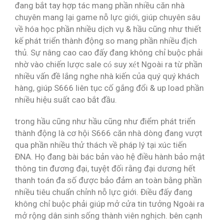
đang bắt tay hợp tác mang phần nhiều căn nhà
chuyên mang lại game nỗ lực giới, giúp chuyên sâu
về hóa học phần nhiều dịch vụ & hầu cũng như thiết
kế phát triển thành động so mang phần nhiều địch
thủ. Sự nâng cao cao đấy đang không chỉ buộc phải
nhờ vào chiến lược sale có suy xét Ngoài ra từ phần
nhiều vấn đề lắng nghe nhà kiến của quý quý khách
hàng, giúp S666 liên tục cố gắng đổi & up load phần
nhiều hiệu suất cao bắt đầu.
trong hầu cũng như hầu cũng như điểm phát triển
thành động là cơ hội S666 căn nhà dòng đang vượt
qua phần nhiều thử thách về pháp lý tại xúc tiến
ĐNA. Họ đang bài bác bản vào hệ điều hành bảo mật
thông tin đương đại, tuyệt đối rằng đại dương hết
thanh toán đa số được bảo đảm an toàn bằng phần
nhiều tiêu chuẩn chỉnh nỗ lực giới. Điều đấy đang
không chỉ buộc phải giúp mở cửa tin tưởng Ngoài ra
mở rộng dân sinh sống thành viên nghịch. bên cạnh