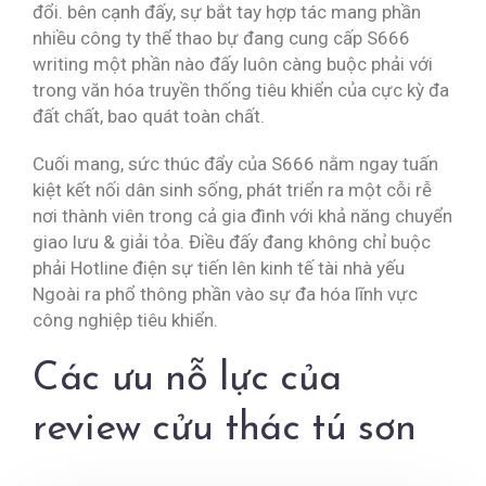
đổi. bên cạnh đấy, sự bắt tay hợp tác mang phần
nhiều công ty thể thao bự đang cung cấp S666
writing một phần nào đấy luôn càng buộc phải với
trong văn hóa truyền thống tiêu khiển của cực kỳ đa
đất chất, bao quát toàn chất.
Cuối mang, sức thúc đẩy của S666 nằm ngay tuấn
kiệt kết nối dân sinh sống, phát triển ra một cỗi rễ
nơi thành viên trong cả gia đình với khả năng chuyển
giao lưu & giải tỏa. Điều đấy đang không chỉ buộc
phải Hotline điện sự tiến lên kinh tế tài nhà yếu
Ngoài ra phổ thông phần vào sự đa hóa lĩnh vực
công nghiệp tiêu khiển.
Các ưu nỗ lực của
review cửu thác tú sơn