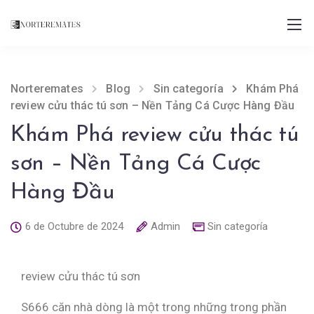
Norteremates
Blog
Sin categoría
Khám Phá
review cửu thác tú sơn – Nền Tảng Cá Cược Hàng Đầu
Khám Phá review cửu thác tú
sơn – Nền Tảng Cá Cược
Hàng Đầu
6 de Octubre de 2024
Admin
Sin categoría
review cửu thác tú sơn
S666 căn nhà dòng là một trong những trong phần