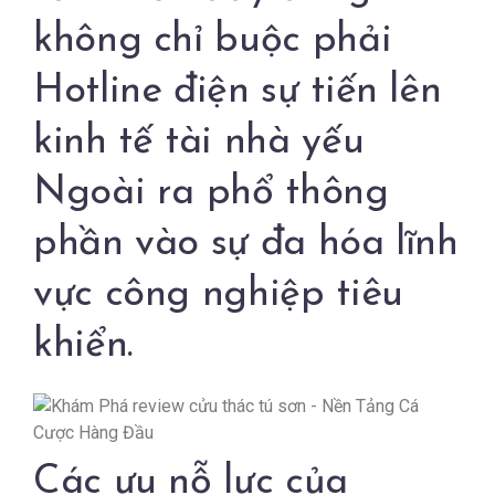
không chỉ buộc phải
Hotline điện sự tiến lên
kinh tế tài nhà yếu
Ngoài ra phổ thông
phần vào sự đa hóa lĩnh
vực công nghiệp tiêu
khiển.
Các ưu nỗ lực của