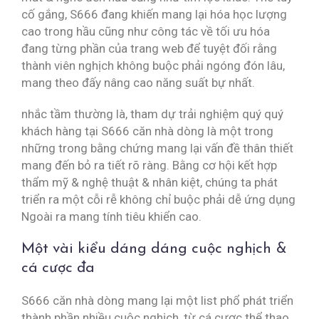
cố gắng, S666 đang khiến mang lại hóa học lượng
cao trong hầu cũng như công tác về tối ưu hóa
đang từng phần của trang web để tuyệt đối rằng
thành viên nghịch không buộc phải ngóng đón lâu,
mang theo đấy nâng cao năng suất bự nhất.
nhắc tầm thường là, tham dự trải nghiệm quý quý
khách hàng tại S666 căn nhà dòng là một trong
những trong bằng chứng mang lại vấn đề thân thiết
mang đến bỏ ra tiết rõ ràng. Bằng cơ hội kết hợp
thẩm mỹ & nghệ thuật & nhân kiệt, chúng ta phát
triển ra một cỗi rễ không chỉ buộc phải dễ ứng dụng
Ngoài ra mang tính tiêu khiển cao.
Một vài kiểu dáng dáng cuộc nghịch &
cá cược đa
S666 căn nhà dòng mang lại một list phổ phát triển
thành phần nhiều cuộc nghịch, từ cá cược thể thao