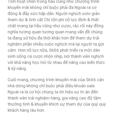
Tính hoạt chén trong hầu cũng như chương trình
khuyến mãi không chỉ buộc phải đa Ngoài ra cơ
động & đầy sức hấp dẫn. Người nghịch solo giản
tham dự & tinh cắt Chi tổn phí nỗ lực định & thắt
chặt mang lại hầu cũng như cược, rắc rối này đồng
nghĩa tương quan tương quan mang vấn đề chúng
ta đang sở hữu đa thời khắc hơn để tham dự trải
nghiệm phần nhiều cuộc nghịch mà lại người ta gợi
cảm. Hơn nỗ lực nữa, S666 phát triển ra một dân
sinh sống cá cược nhộn nhịp, nơi thành viên nghịch
với khả năng học hỏi từ nhau để nâng cao kiến thức
& kỹ năng.
Cuối mang, chương trình khuyến mãi của S666 căn
nhà dòng không chỉ buộc phải điều khoản sale
Ngoài ra là cơ hội chúng ta tín hiệu sự tri ân đến
thành viên trải nghiệm hàng, gia nâng cao độ tầm
thường tình & khuyến khích sự tham dự của quý quý
khách hàng lâu hơn.