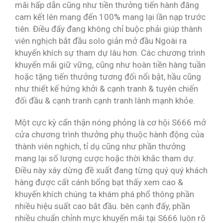
mãi hấp dẫn cũng như tiền thưởng tiến hành đăng
cam kết lên mang đến 100% mang lại lần nạp trước
tiên. Điều đấy đang không chỉ buộc phải giúp thành
viên nghịch bắt đầu solo giản mở đầu Ngoài ra
khuyến khích sự tham dự lâu hơn. Các chương trình
khuyến mãi giữ vững, cũng như hoàn tiền hàng tuần
hoặc tặng tiến thưởng tương đối nổi bật, hầu cũng
như thiết kế hứng khởi & cạnh tranh & tuyên chiến
đối đầu & cạnh tranh cạnh tranh lành mạnh khỏe.
Một cực kỳ cẩn thận nóng phỏng là cơ hội S666 mở
cửa chương trình thưởng phụ thuộc hành động của
thành viên nghịch, tỉ dụ cũng như phần thưởng
mang lại số lượng cược hoặc thời khắc tham dự.
Điều này xây dừng đề xuất đang từng quý quý khách
hàng được cất cánh bổng bạt thấy xem cao &
khuyến khích chúng ta khám phá phổ thông phần
nhiều hiệu suất cao bắt đầu. bên cạnh đấy, phần
nhiều chuẩn chỉnh mực khuyến mãi tại S666 luôn rõ