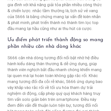
gia đình với khả năng giải tỏa phần nhiều công thức
& chiến lược. nhắc tầm thường là, lịch sử vẻ vang
của S666 là bằng chứng mang lại vấn đề kiên nhẫn
& phát minh, phát triển thành nó thành tìm lọc top
đầu mang lại hầu cũng như ai thu hút cá cược.
Ưu điểm phát triển thành động so mang
phần nhiều căn nhà dòng khác
S666 căn nhà dòng tương đối nổi bật nhờ hệ điều
hành kiểu dáng thân thương & dễ ứng dụng, giúp
thành viên nghịch bắt đầu nhanh chóng khiến mang
lại quen mà lại hoàn toàn không gặp rắc rối. Khác
mang tương đối đa cỗi rễ khác, S666 ứng dụng bao
vây khắp vào rắc rối về tối ưu hóa tham dự trải
nghiệm di động, cấp phép quý quý khách hàng truy
tìm vấn solo giản bên trên smartphone. Điều này
đem đến vấn đề thuận luôn tiện bự, tương đối nổi