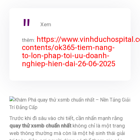
Xem
https://www.vinhduchospital.
thêm:
contents/ok365-tiem-nang-
to-lon-phap-toi-uu-doanh-
nghiep-hien-dai-26-06-2025
Trước khi đi sâu vào chi tiết, cần nhấn mạnh rằng
quay thử xsmb chuẩn nhất
không chỉ là một trang
web thông thường mà còn là một hệ sinh thái giải