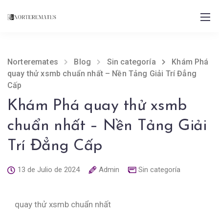
Norteremates
Blog
Sin categoría
Khám Phá
quay thử xsmb chuẩn nhất – Nền Tảng Giải Trí Đẳng
Cấp
Khám Phá quay thử xsmb
chuẩn nhất – Nền Tảng Giải
Trí Đẳng Cấp
13 de Julio de 2024
Admin
Sin categoría
quay thử xsmb chuẩn nhất