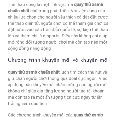
Thể thao cũng là một lĩnh vực mà
quay thử xsmb
chuẩn nhất
chú trọng phát triển. Với việc cung cấp
nhiều lựa chọn cho người yêu thích cá đặt đặt cược
thể thao điện tử, người chơi có thể tham gia chơi cá
đặt cược vào các trận đấu quốc tế, sự kiện thể thao
lớn và thậm chí là e-sports. Điều này không chỉ giúp
mở rộng đối tượng người chơi mà còn tạo nên một
cộng đồng năng động.
Chương trình khuyến mãi và khuyến mãi
quay thử xsmb chuẩn nhất
luôn tìm cách thu hút và
giữ chân người chơi thông qua deal cực ngon. Việc
áp dụng các khuyến mãi chào mừng cho người mới
không chỉ giúp gia tăng lượng người tạo tài khoản
mà còn tạo ra một ấn tượng tích cực ngay từ lần
trải nghiệm đầu tiên.
Các chương trình khuyến mãi của
quay thử xsmb