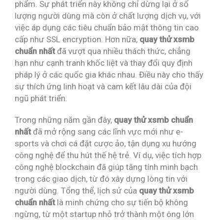
phẩm. Sự phát triển này không chỉ dừng lại ở số
lượng người dùng mà còn ở chất lượng dịch vụ, với
việc áp dụng các tiêu chuẩn bảo mật thông tin cao
cấp như SSL encryption. Hơn nữa,
quay thử xsmb
chuẩn nhất
đã vượt qua nhiều thách thức, chẳng
hạn như cạnh tranh khốc liệt và thay đổi quy định
pháp lý ở các quốc gia khác nhau. Điều này cho thấy
sự thích ứng linh hoạt và cam kết lâu dài của đội
ngũ phát triển.
Trong những năm gần đây,
quay thử xsmb chuẩn
nhất
đã mở rộng sang các lĩnh vực mới như e-
sports và chơi cá đặt cược ảo, tận dụng xu hướng
công nghệ để thu hút thế hệ trẻ. Ví dụ, việc tích hợp
công nghệ blockchain đã giúp tăng tính minh bạch
trong các giao dịch, từ đó xây dựng lòng tin với
người dùng. Tổng thể, lịch sử của
quay thử xsmb
chuẩn nhất
là minh chứng cho sự tiến bộ không
ngừng, từ một startup nhỏ trở thành một ông lớn