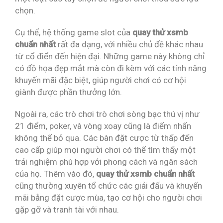
chọn.
Cụ thể, hệ thống game slot của
quay thử xsmb
chuẩn nhất
rất đa dạng, với nhiều chủ đề khác nhau
từ cổ điển đến hiện đại. Những game này không chỉ
có đồ họa đẹp mắt mà còn đi kèm với các tính năng
khuyến mãi đặc biệt, giúp người chơi có cơ hội
giành được phần thưởng lớn.
Ngoài ra, các trò chơi trò chơi sòng bạc thú vị như
21 điểm, poker, và vòng xoay cũng là điểm nhấn
không thể bỏ qua. Các bàn đặt cược từ thấp đến
cao cấp giúp mọi người chơi có thể tìm thấy một
trải nghiệm phù hợp với phong cách và ngân sách
của họ. Thêm vào đó,
quay thử xsmb chuẩn nhất
cũng thường xuyên tổ chức các giải đấu và khuyến
mãi bằng đặt cược mùa, tạo cơ hội cho người chơi
gặp gỡ và tranh tài với nhau.