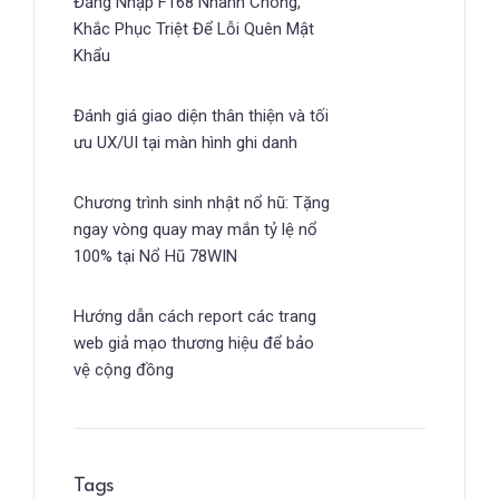
Đăng Nhập F168 Nhanh Chóng,
Khắc Phục Triệt Để Lỗi Quên Mật
Khẩu
Đánh giá giao diện thân thiện và tối
ưu UX/UI tại màn hình ghi danh
Chương trình sinh nhật nổ hũ: Tặng
ngay vòng quay may mắn tỷ lệ nổ
100% tại Nổ Hũ 78WIN
Hướng dẫn cách report các trang
web giả mạo thương hiệu để bảo
vệ cộng đồng
Tags