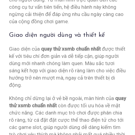
công cụ tư vấn tiên tiến, hệ điều hành này không
ngừng cải thiện để đáp ứng nhu cầu ngày càng cao
của cộng đồng chơi game.
Giao diện người dùng và thiết kế
Giao diện của
quay thử xsmb chuẩn nhất
được thiết
kế với tiêu chí đơn giản và dễ tiếp cận, giúp người
dùng mới nhanh chóng làm quen. Màu sắc tươi
sáng kết hợp với giao diện rõ ràng làm cho việc điều
hướng trở nên mượt mà, ngay cả trên thiết bị di
động.
Không chỉ dừng lại ở vẻ bề ngoài, màn hình của
quay
thử xsmb chuẩn nhất
còn được tối ưu hóa về mặt
chức năng. Các danh mục trò chơi được phân chia
rõ ràng, từ cá đặt đặt cược thể thao điện tử cho tới
các game slot, giúp người dùng dễ dàng kiếm tìm
trò chơi yêu thích mà không phải mất quá nhiều thời