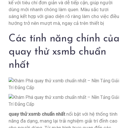
kế với tiêu chí đơn giản và dễ tiếp cận, giúp người
dùng mới nhanh chóng làm quen. Màu sắc tươi
sáng kết hợp với giao diện rõ ràng làm cho việc điều
hướng trở nên mượt mà, ngay cả trên thiết bị
Các tính năng chính của
quay thử xsmb chuẩn
nhất
quay thử xsmb chuẩn nhất
nổi bật với hệ thống tính
năng đa dạng, mang lại trải nghiệm giải trí đỉnh cao
cho người dùng. Từ màn hình trực quan đến các