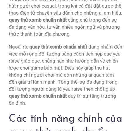
hút người chơi casual, trong khi cá đặt đặt cược thể
thao điện tử chuyên sâu dành cho những ai am hiểu.
quay thử xsmb chuẩn nhất
cũng chú trọng đến sự
đa dạng văn hóa, tư vấn nhiều ngôn ngữ và phương
thức thanh toán địa phương.
Ngoài ra,
quay thử xsmb chuẩn nhất
đang nhắm đến
việc mở rộng đối tượng bằng cách tích hợp các yếu
raise giáo dục, chẳng hạn như hướng dẫn về chiến
lược chơi game bảo mật. Điều này giúp thu hút
không chỉ người chơi mà còn những ai quan tâm
đến giải trí lành mạnh. Tổng thể, sự đa dạng trong
đối tượng người dùng là yếu raise then chốt giúp
quay thử xsmb chuẩn nhất
duy trì sự tăng trưởng
ổn định.
Các tính năng chính của