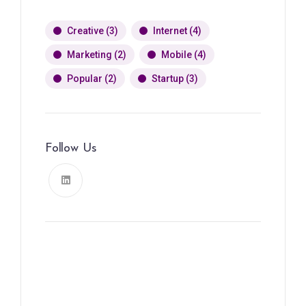
Creative
(3)
Internet
(4)
Marketing
(2)
Mobile
(4)
Popular
(2)
Startup
(3)
Follow Us
News, Insights & Events