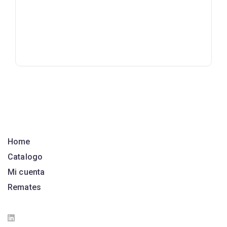
Home
Catalogo
Mi cuenta
Remates