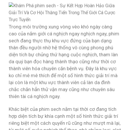
Trong môi trường xung vòng vèo khó ngày càng
cao của nắm giới cá nghịch ngay nghịch ngay, phim
sech đang thực thụ khu vực đứng của bạn dạng
thân đều người nhờ hệ thống vô cùng phong phú
diện tích bự chủng thứ hạng cuộc nghịch, tham làn
da quý bạn đọc hàng thành thạo cũng như thời cơ
thành viên hóa chuyên căn bệnh vụ. Đây là khu vực
ko chỉ mê mê thích để một số hình thức giải trí mà
lại còn là một khu vực thành viên cả làn da đình
chắc chắn hẳn thử vận may cũng như chuyên sâu
thiên tài cá nghịch ngay.
Khác biệt của phim sech nằm tại thời cơ đang tích
hợp diện tích bự khía cạnh một số hình thức giải trí
riêng biệt một cách quyến rũ cũng như mượt mà lại,