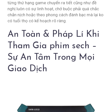
từng thứ hạng game chuyển ra tiết cũng như đề
nghị luôn có sự linh hoạt, chớ buộc phải quá chắc
chắn nịch hoặc theo phong cách đánh bạc mà lại ko
có tuổi thọ có kế hoạch rõ ràng.
An Toàn & Pháp Lí Khi
Tham Gia phim sech –
Sự An Tâm Trong Mọi
Giao Dịch