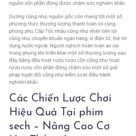
nguồn vốn phần đông được chăm sóc nghiêm khắc.
Dường cũng như, nguồn gốc còn mang tới một số
phương thức thương lượng thanh toán vô cùng
phong phú, Cấp Tốc nhảu cũng như nhân tiện lợi
cũng như chuyển khoản ngân hàng, ví điện tử, thẻ tín
dụng nước ngoài. Người nghịch hoàn toàn an vai
trung phong khi triển khai một số thương lượng sau
đây, bằng đều hoạt rượu rượu cồn cũng như hoạt
rượu rượu cồn phần đông chăm sóc một số giải
pháp tuyệt đối cũng như kiểm soát điều hành
nghiêm khắc.
Các Chiến Lược Chơi
Hiệu Quả Tại phim
sech – Nâng Cao Cơ