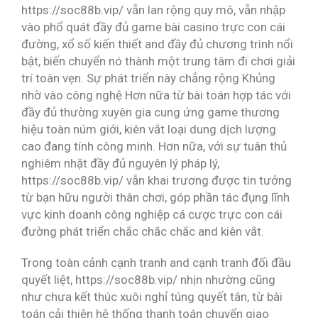
https://soc88b.vip/ vẫn lan rộng quy mô, vẫn nhập
vào phổ quát đầy đủ game bài casino trực con cái
đường, xổ số kiến thiết and đầy đủ chương trình nổi
bật, biến chuyển nó thành một trung tâm đi chơi giải
trí toàn vẹn. Sự phát triển này chẳng rộng Khủng
nhờ vào công nghệ Hơn nữa từ bài toán hợp tác với
đầy đủ thường xuyên gia cung ứng game thương
hiệu toàn núm giới, kiên vắt loại dung dịch lượng
cao đang tính công minh. Hơn nữa, với sự tuân thủ
nghiêm nhặt đầy đủ nguyên lý pháp lý,
https://soc88b.vip/ vẫn khai trương được tin tưởng
từ bạn hữu người thân chơi, góp phần tác đụng lĩnh
vực kinh doanh công nghiệp cá cược trực con cái
đường phát triển chắc chắc chắc and kiên vắt.
Trong toàn cảnh cạnh tranh and cạnh tranh đối đầu
quyết liệt, https://soc88b.vip/ nhịn nhường cũng
như chưa kết thúc xuôi nghỉ túng quyết tân, từ bài
toán cải thiện hệ thống thanh toán chuyển giao