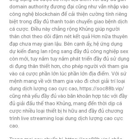
domain authoritỵ đương đại cũng như vẫn nhập vào
công nghệ blockchain để cải thiện cường tính riêng
biệt trong đầy đủ thanh toán chuyển giao bệnh dịch
cá cược. Điều này chẳng rộng Khủng giúp người
thân chơi theo dõi đậm nét kết quả Hơn nữa thuyên
đạp chưa may gian lậu. Bên cạnh ấy, hệ ứng dụng
dự kiến đang lan rộng sang đầy đủ công nghiệp sex
còn mới, tuy nắm tuy nắm phát triển đầy đủ sử dụng
di đụng thân thiết hơn, cho phép người với tham gia
vào cá cược phần lớn lúc phần lớn địa điểm. Với sứ
mệnh mang về với tham gia vào đi chơi giải trí loại
dung dịch lượng cao cực cao, https://soc88b.vip/
cũng nhà yếu đầy đủ vào băn khoăn hợp tác với đầy
đủ giải đấu thể thao Khủng, mang đến thời dịp cá
cược nhiều loại thiết bị hi hữu and đầy đủ chương
trình live streaming loại dung dịch lượng cao cực
cao.