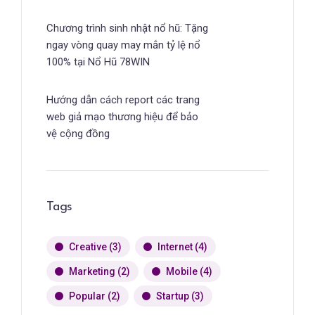
Chương trình sinh nhật nổ hũ: Tặng
ngay vòng quay may mắn tỷ lệ nổ
100% tại Nổ Hũ 78WIN
Hướng dẫn cách report các trang
web giả mạo thương hiệu để bảo
vệ cộng đồng
Tags
Creative
(3)
Internet
(4)
Marketing
(2)
Mobile
(4)
Popular
(2)
Startup
(3)