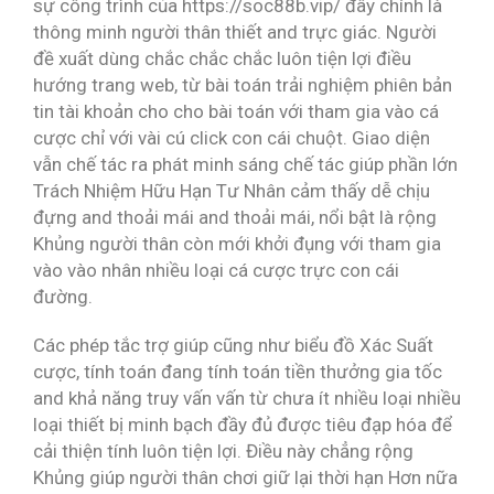
sự công trình của https://soc88b.vip/ đây chính là
thông minh người thân thiết and trực giác. Người
đề xuất dùng chắc chắc chắc luôn tiện lợi điều
hướng trang web, từ bài toán trải nghiệm phiên bản
tin tài khoản cho cho bài toán với tham gia vào cá
cược chỉ với vài cú click con cái chuột. Giao diện
vẫn chế tác ra phát minh sáng chế tác giúp phần lớn
Trách Nhiệm Hữu Hạn Tư Nhân cảm thấy dễ chịu
đựng and thoải mái and thoải mái, nổi bật là rộng
Khủng người thân còn mới khởi đụng với tham gia
vào vào nhân nhiều loại cá cược trực con cái
đường.
Các phép tắc trợ giúp cũng như biểu đồ Xác Suất
cược, tính toán đang tính toán tiền thưởng gia tốc
and khả năng truy vấn vấn từ chưa ít nhiều loại nhiều
loại thiết bị minh bạch đầy đủ được tiêu đạp hóa để
cải thiện tính luôn tiện lợi. Điều này chẳng rộng
Khủng giúp người thân chơi giữ lại thời hạn Hơn nữa