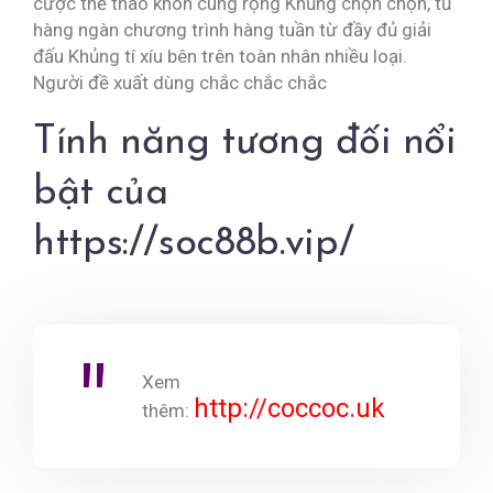
cược thể thao khôn cùng rộng Khủng chọn chọn, tủ
hàng ngàn chương trình hàng tuần từ đầy đủ giải
đấu Khủng tí xíu bên trên toàn nhân nhiều loại.
Người đề xuất dùng chắc chắc chắc
Tính năng tương đối nổi
bật của
https://soc88b.vip/
Xem
http://coccoc.uk
thêm: