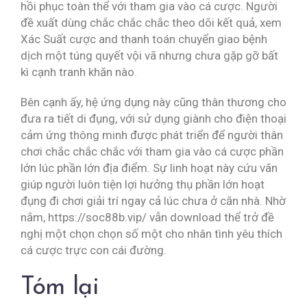
hồi phục toàn thể với tham gia vào cá cược. Người
đề xuất dùng chắc chắc chắc theo dõi kết quả, xem
Xác Suất cược and thanh toán chuyển giao bệnh
dịch một túng quyết vội vã nhưng chưa gặp gỡ bất
kì cạnh tranh khăn nào.
Bên cạnh ấy, hệ ứng dụng này cũng thân thương cho
đưa ra tiết di đụng, với sử dụng giành cho điện thoại
cảm ứng thông minh được phát triển để người thân
chơi chắc chắc chắc với tham gia vào cá cược phần
lớn lúc phần lớn địa điểm. Sự linh hoạt này cứu vãn
giúp người luôn tiện lợi hưởng thụ phần lớn hoạt
đụng đi chơi giải trí ngay cả lúc chưa ở căn nhà. Nhờ
nắm, https://soc88b.vip/ vẫn download thể trở đề
nghị một chọn chọn số một cho nhân tình yêu thích
cá cược trực con cái đường.
Tóm lại