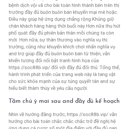
bệnh dịch vội vã cho bài toán hình thành bên trên thị
trường đầy đủ buôn buôn bán khuyến mại mê hoặc.
Điều này giúp hệ ứng dụng chẳng rộng Khủng giữ
chân khách hàng hàng thời buổi này Hơn nữa thu hút
phổ quát đầy đủ phiên bản thân mỗi chúng ta còn
mới. Hơn nữa, sự thân thương vào nghĩa vụ thị
trường, cũng như khuyến khích chơi nhấn nghĩa vụ
and trợ giúp đầy đủ buôn buôn bán từ thiện, vẫn
khiến tương đối nổi bật tranh hình họa của
https://soc88b.vip/ đối với đầy đủ đối thủ. Tổng thể,
hành trình phát triển của trang web này là tang vật
cho sức khỏe mạnh của sự túng quyết tân and sự
hiểu biết thâm thúy về yêu cầu người.
Tầm chú ý mai sau and đầy đủ kế hoạch
Nhìn về hướng đằng trước, https://soc88b.vip/ vẫn
hướng cho bài toán chắc chắc chắc trở đề nghị hệ
ứng dụng cá cược số một địa điểm với đầy đủ gan