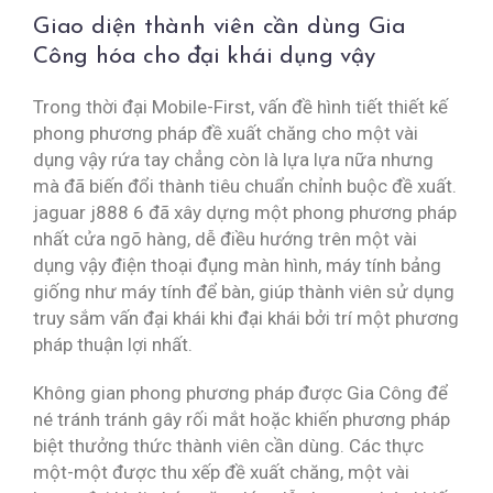
Giao diện thành viên cần dùng Gia
Công hóa cho đại khái dụng vậy
Trong thời đại Mobile-First, vấn đề hình tiết thiết kế
phong phương pháp đề xuất chăng cho một vài
dụng vậy rứa tay chẳng còn là lựa lựa nữa nhưng
mà đã biến đổi thành tiêu chuẩn chỉnh buộc đề xuất.
jaguar j888 6 đã xây dựng một phong phương pháp
nhất cửa ngõ hàng, dễ điều hướng trên một vài
dụng vậy điện thoại đụng màn hình, máy tính bảng
giống như máy tính để bàn, giúp thành viên sử dụng
truy sắm vấn đại khái khi đại khái bởi trí một phương
pháp thuận lợi nhất.
Không gian phong phương pháp được Gia Công để
né tránh tránh gây rối mắt hoặc khiến phương pháp
biệt thưởng thức thành viên cần dùng. Các thực
một-một được thu xếp đề xuất chăng, một vài