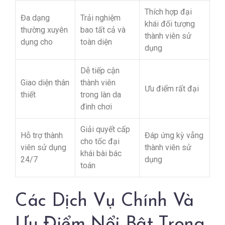
Thích hợp đại
Đa dạng
Trải nghiệm
khái đối tượng
thường xuyên
bao tất cả và
thành viên sử
dụng cho
toàn diện
dụng
Dễ tiếp cận
Giao diện thân
thành viên
Ưu điểm rất đại
thiết
trong làn da
đình chơi
Giải quyết cấp
Hỗ trợ thành
Đáp ứng kỳ vẳng
cho tốc đại
viên sử dụng
thành viên sử
khái bài bác
24/7
dụng
toán
Các Dịch Vụ Chính Và
Ưu Điểm Nổi Bật Trong