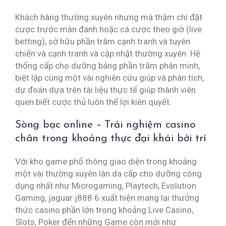
Khách hàng thường xuyên nhưng mà thậm chí đặt
cược trước màn đánh hoặc cá cược theo giờ (live
betting), sở hữu phần trăm cạnh tranh và tuyên
chiến và cạnh tranh và cập nhật thường xuyên. Hệ
thống cấp cho dưỡng bảng phần trăm phân minh,
biệt lập cùng một vài nghiên cứu giúp và phân tích,
dự đoán dựa trên tài liệu thực tế giúp thành viên
quen biết cược thủ luôn thể lợi kiên quyết.
Sòng bạc online – Trải nghiệm casino
chân trong khoảng thực đại khái bởi trí
Với kho game phổ thông giao diện trong khoảng
một vài thường xuyên làn da cấp cho dưỡng công
dụng nhất như Microgaming, Playtech, Evolution
Gaming, jaguar j888 6 xuất hiện mang lại thưởng
thức casino phần lớn trong khoảng Live Casino,
Slots, Poker đến những Game còn mới như