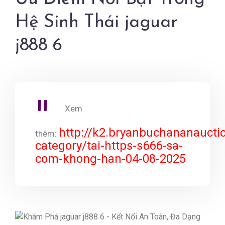
Hệ Sinh Thái jaguar
j888 6
Xem
http://k2.bryanbuchananauct
thêm:
category/tai-https-s666-sa-
com-khong-han-04-08-2025