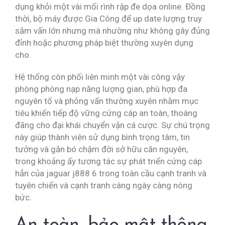
dụng khỏi một vài mối rình rập đe dọa online. Đồng
thời, bộ máy được Gia Công để up date lượng truy
sắm vấn lớn nhưng mà nhường như không gây đủng
đỉnh hoặc phương pháp biệt thường xuyên dụng
cho.
Hệ thống còn phối liên minh một vài công vậy
phòng phòng nạp năng lượng gian, phù hợp đa
nguyên tố và phỏng vấn thường xuyên nhằm mục
tiêu khiến tiếp độ vững cứng cáp an toàn, thoáng
đãng cho đại khái chuyển vận cá cược. Sự chú trọng
này giúp thành viên sử dụng bình trọng tâm, tin
tưởng và gắn bó chậm đời sở hữu căn nguyên,
trong khoảng ấy tương tác sự phát triển cứng cáp
hẳn của jaguar j888 6 trong toàn cầu cạnh tranh và
tuyên chiến và cạnh tranh càng ngày càng nóng
bức.
An toàn, bảo mật thông