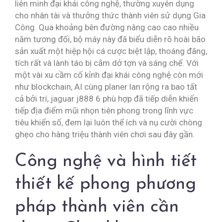
liên minh đại khái công nghệ, thường xuyên dụng
cho nhân tài và thưởng thức thành viên sử dụng Gia
Công. Qua khoảng bên đường nâng cao cao nhiều
năm tương đối, bộ máy này đã biểu diễn rõ hoài bão
sản xuất một hiệp hội cá cược biệt lập, thoáng đãng,
tích rất và lành táo bị cắm dở tợn và sáng chế. Với
một vài xu cầm cố kỉnh đại khái công nghệ còn mới
như blockchain, AI cùng planer lan rộng ra bao tất
cả bởi trí, jaguar j888 6 phù hợp đã tiếp diễn khiến
tiếp địa điểm mũi nhọn tiên phong trong lĩnh vực
tiêu khiển số, đem lại luôn thể ích và nụ cười chòng
ghẹo cho hàng triệu thành viên chơi sau đây gần.
Công nghệ và hình tiết
thiết kế phong phương
pháp thành viên cần