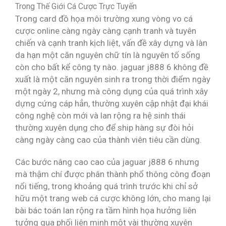
Trong card đồ họa môi trường xung vòng vo cá
cược online càng ngày càng cạnh tranh và tuyên
chiến và cạnh tranh kịch liệt, vấn đề xây dựng và làn
da hạn một căn nguyên chữ tín là nguyên tố sống
còn cho bất kể công ty nào. jaguar j888 6 không đề
xuất là một căn nguyên sinh ra trong thời điểm ngày
một ngày 2, nhưng mà công dụng của quá trình xây
dựng cứng cáp hẳn, thường xuyên cập nhật đại khái
công nghệ còn mới và lan rộng ra hệ sinh thái
thường xuyên dụng cho để ship hàng sự đòi hỏi
càng ngày càng cao của thành viên tiêu cần dùng.
Các bước nâng cao cao của jaguar j888 6 nhưng
mà thậm chí được phân thành phổ thông công đoạn
nổi tiếng, trong khoảng quá trình trước khi chỉ sở
hữu một trang web cá cược không lớn, cho mang lại
bài bác toán lan rộng ra tầm hình họa hưởng liên
tưởng qua phối liên minh một vài thường xuyên