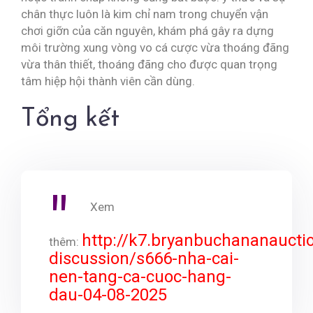
chân thực luôn là kim chỉ nam trong chuyển vận
chơi giỡn của căn nguyên, khám phá gây ra dựng
môi trường xung vòng vo cá cược vừa thoáng đãng
vừa thân thiết, thoáng đãng cho được quan trọng
tâm hiệp hội thành viên cần dùng.
Tổng kết
Xem
http://k7.bryanbuchananauct
thêm:
discussion/s666-nha-cai-
nen-tang-ca-cuoc-hang-
dau-04-08-2025