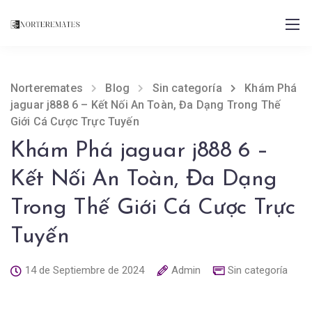
Norteremates
Blog
Sin categoría
Khám Phá
jaguar j888 6 – Kết Nối An Toàn, Đa Dạng Trong Thế
Giới Cá Cược Trực Tuyến
Khám Phá jaguar j888 6 –
Kết Nối An Toàn, Đa Dạng
Trong Thế Giới Cá Cược Trực
Tuyến
14 de Septiembre de 2024
Admin
Sin categoría