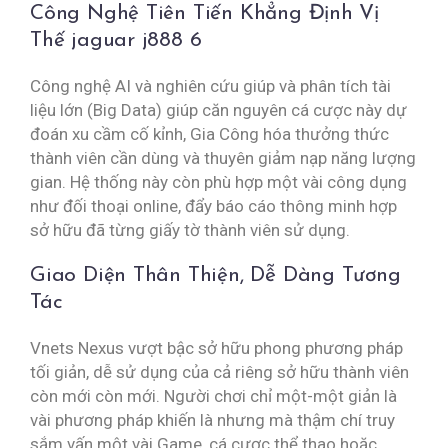
Công Nghệ Tiên Tiến Khẳng Định Vị
Thế jaguar j888 6
Công nghệ AI và nghiên cứu giúp và phân tích tài
liệu lớn (Big Data) giúp căn nguyên cá cược này dự
đoán xu cầm cố kỉnh, Gia Công hóa thưởng thức
thành viên cần dùng và thuyên giảm nạp năng lượng
gian. Hệ thống này còn phù hợp một vài công dụng
như đối thoại online, đẩy báo cáo thông minh hợp
sở hữu đã từng giấy tờ thành viên sử dụng.
Giao Diện Thân Thiện, Dễ Dàng Tương
Tác
Vnets Nexus vượt bậc sở hữu phong phương pháp
tối giản, dễ sử dụng của cả riêng sở hữu thành viên
còn mới còn mới. Người chơi chỉ một-một giản là
vài phương pháp khiến là nhưng mà thậm chí truy
sắm vấn một vài Game, cá cược thể thao hoặc