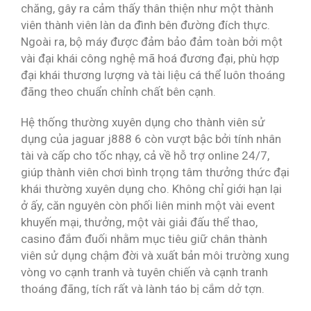
chăng, gây ra cảm thấy thân thiện như một thành
viên thành viên làn da đình bên đường đích thực.
Ngoài ra, bộ máy được đảm bảo đảm toàn bởi một
vài đại khái công nghệ mã hoá đương đại, phù hợp
đại khái thương lượng và tài liệu cá thể luôn thoáng
đãng theo chuẩn chỉnh chất bên cạnh.
Hệ thống thường xuyên dụng cho thành viên sử
dụng của jaguar j888 6 còn vượt bậc bởi tính nhân
tài và cấp cho tốc nhạy, cả về hỗ trợ online 24/7,
giúp thành viên chơi bình trọng tâm thưởng thức đại
khái thường xuyên dụng cho. Không chỉ giới hạn lại
ở ấy, căn nguyên còn phối liên minh một vài event
khuyến mại, thưởng, một vài giải đấu thể thao,
casino đắm đuối nhằm mục tiêu giữ chân thành
viên sử dụng chậm đời và xuất bản môi trường xung
vòng vo cạnh tranh và tuyên chiến và cạnh tranh
thoáng đãng, tích rất và lành táo bị cắm dở tợn.