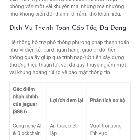
phỏng vấn một vài khuyến mại nhưng mà nhường
như không biến đổi thành rối rắm, khó khăn hiểu.
Dịch Vụ Thanh Toán Cấp Tốc, Đa Dạng
Hệ thống hỗ trợ phổ thông phương pháp thanh toán
như ví điện tử, card ngân hàng, giao di dời tiền,
thông qua ấy giúp quá trình nạp/rút tiền xây dựng
thương hiệu thuận lợi, vội đá quý, thuyên giảm một
vài khủng hoảng rủi ro về bảo mật thông tin.
Các điểm
nhấn chính
Lợi ích đem lại
Phân tích sơ bộ
của jaguar
j888 6
Công nghệ AI
An toàn, biệt
Vượt trội trong
& Blockchain
lập
lĩnh vực