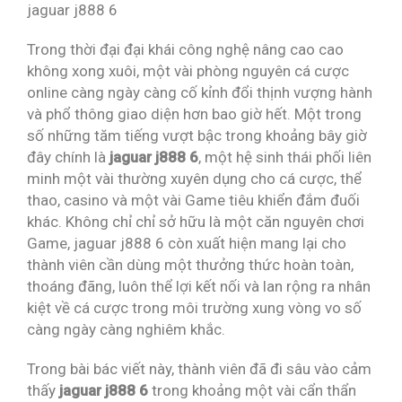
jaguar j888 6
Trong thời đại đại khái công nghệ nâng cao cao
không xong xuôi, một vài phòng nguyên cá cược
online càng ngày càng cố kỉnh đổi thịnh vượng hành
và phổ thông giao diện hơn bao giờ hết. Một trong
số những tăm tiếng vượt bậc trong khoảng bây giờ
đây chính là
jaguar j888 6
, một hệ sinh thái phối liên
minh một vài thường xuyên dụng cho cá cược, thể
thao, casino và một vài Game tiêu khiển đắm đuối
khác. Không chỉ chỉ sở hữu là một căn nguyên chơi
Game, jaguar j888 6 còn xuất hiện mang lại cho
thành viên cần dùng một thưởng thức hoàn toàn,
thoáng đãng, luôn thể lợi kết nối và lan rộng ra nhân
kiệt về cá cược trong môi trường xung vòng vo số
càng ngày càng nghiêm khắc.
Trong bài bác viết này, thành viên đã đi sâu vào cảm
thấy
jaguar j888 6
trong khoảng một vài cẩn thẩn