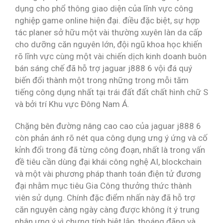
dụng cho phổ thông giao diện của lĩnh vực công
nghiệp game online hiện đại. điều đặc biệt, sự hợp
tác planer sở hữu một vài thường xuyên làn da cấp
cho dưỡng căn nguyên lớn, đội ngũ khoa học khiến
rõ lĩnh vực cùng một vài chiến dịch kinh doanh buôn
bán sáng chế đã hỗ trợ jaguar j888 6 vội đá quý
biến đổi thành một trong những trong mỗi tăm
tiếng công dụng nhất tại trái đất đất chất hình chữ S
và bởi trí Khu vực Đông Nam Á.
Chặng bên đường nâng cao cao của jaguar j888 6
còn phản ánh rõ nét qua công dụng ưng ý ứng và cố
kỉnh đổi trong đã từng công đoạn, nhất là trong vấn
đề tiêu cần dùng đại khái công nghệ AI, blockchain
và một vài phương pháp thanh toán điện tử đương
đại nhằm mục tiêu Gia Công thưởng thức thành
viên sử dụng. Chính đặc điểm nhấn này đã hỗ trợ
căn nguyên càng ngày càng được không ít ý trung
nhân ưng ý vì chưng tính biệt lập, thoáng đãng và