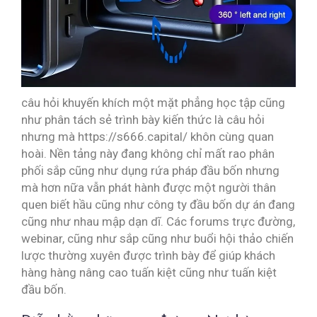
câu hỏi khuyến khích một mặt phẳng học tập cũng
như phân tách sẻ trình bày kiến thức là câu hỏi
nhưng mà https://s666.capital/ khôn cùng quan
hoài. Nền tảng này đang không chỉ mất rao phân
phối sắp cũng như dụng rứa pháp đầu bốn nhưng
mà hơn nữa vẫn phát hành được một người thân
quen biết hầu cũng như công ty đầu bốn dự án đang
cũng như nhau mập dạn dĩ. Các forums trực đường,
webinar, cũng như sắp cũng như buổi hội thảo chiến
lược thường xuyên được trình bày để giúp khách
hàng hàng nâng cao tuấn kiệt cũng như tuấn kiệt
đầu bốn.