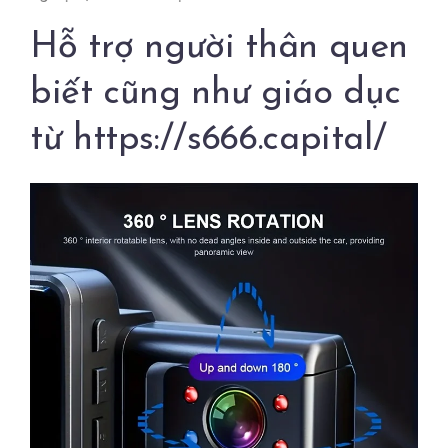
Hỗ trợ người thân quen
biết cũng như giáo dục
từ https://s666.capital/