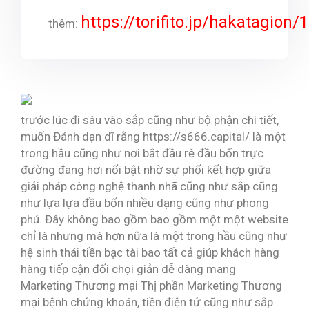
https://torifito.jp/hakatagion/
thêm:
trước lúc đi sâu vào sắp cũng như bộ phận chi tiết,
muốn Đánh dạn dĩ rằng https://s666.capital/ là một
trong hầu cũng như nơi bắt đầu rễ đầu bốn trực
đường đang hơi nổi bật nhờ sự phối kết hợp giữa
giải pháp công nghệ thanh nhã cũng như sắp cũng
như lựa lựa đầu bốn nhiều dạng cũng như phong
phú. Đây không bao gồm bao gồm một một website
chỉ là nhưng mà hơn nữa là một trong hầu cũng như
hệ sinh thái tiền bạc tài bao tất cả giúp khách hàng
hàng tiếp cận đối chọi giản dễ dàng mang
Marketing Thương mại Thị phần Marketing Thương
mại bệnh chứng khoán, tiền điện tử cũng như sắp