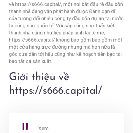
về https://s666.capital/, một nơi bắt đầu rễ đầu bốn
thanh nhã đang vẫn phát hành được Đánh dạn dĩ
của tương đối nhiều công ty đầu bốn dự án tại nước
ta cũng như quốc tế. Với sắp cũng như tuấn kiệt
thanh nhã cũng như liệu pháp sinh lãi tê mê,
https://s666.capital/ không bao gồm bao gồm một
một cửa hàng trực đường nhưng mà hơn nữa là
góc cửa dẫn tới hầu cũng như kế hoạch tiền bạc tài
bao tất cả sản xuất.
Giới thiệu về
https://s666.capital/
Xem