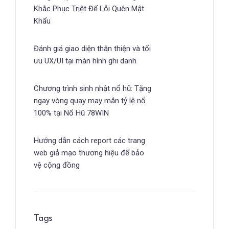
Khắc Phục Triệt Để Lỗi Quên Mật
Khẩu
Đánh giá giao diện thân thiện và tối
ưu UX/UI tại màn hình ghi danh
Chương trình sinh nhật nổ hũ: Tặng
ngay vòng quay may mắn tỷ lệ nổ
100% tại Nổ Hũ 78WIN
Hướng dẫn cách report các trang
web giả mạo thương hiệu để bảo
vệ cộng đồng
Tags