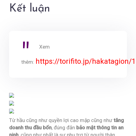
Kết luận
Xem
https://torifito.jp/hakatagion/
thêm:
Từ hầu cũng như quyền lợi cao mập cũng như
tăng
doanh thu đầu bốn
, đúng đắn
bảo mật thông tin an
ninh
, cũng như nhất là sự phụ trợ từ người thân