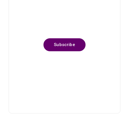
Subscribe to our newsletter
and stay updated on the latest
news
Subscribe