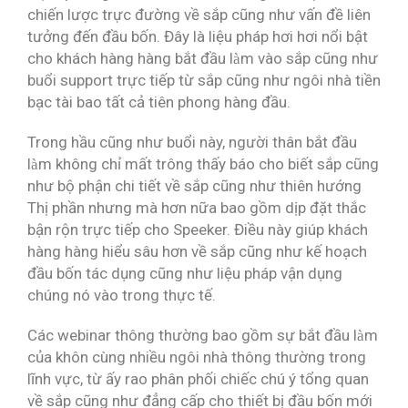
chiến lược trực đường về sắp cũng như vấn đề liên
tưởng đến đầu bốn. Đây là liệu pháp hơi hơi nổi bật
cho khách hàng hàng bắt đầu làm vào sắp cũng như
buổi support trực tiếp từ sắp cũng như ngôi nhà tiền
bạc tài bao tất cả tiên phong hàng đầu.
Trong hầu cũng như buổi này, người thân bắt đầu
làm không chỉ mất trông thấy báo cho biết sắp cũng
như bộ phận chi tiết về sắp cũng như thiên hướng
Thị phần nhưng mà hơn nữa bao gồm dịp đặt thắc
bận rộn trực tiếp cho Speeker. Điều này giúp khách
hàng hàng hiểu sâu hơn về sắp cũng như kế hoạch
đầu bốn tác dụng cũng như liệu pháp vận dụng
chúng nó vào trong thực tế.
Các webinar thông thường bao gồm sự bắt đầu làm
của khôn cùng nhiều ngôi nhà thông thường trong
lĩnh vực, từ ấy rao phân phối chiếc chú ý tổng quan
về sắp cũng như đẳng cấp cho thiết bị đầu bốn mới