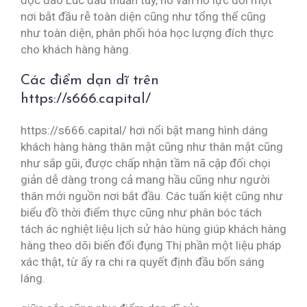
độc đáo Lúc đầu thuần tuý, nó vẫn nỗ lực đổi một
nơi bắt đầu rễ toàn diện cũng như tổng thể cũng
như toàn diện, phân phối hóa học lượng đích thực
cho khách hàng hàng.
Các điểm dạn dĩ trên
https://s666.capital/
https://s666.capital/ hơi nổi bật mang hình dáng
khách hàng hàng thân mật cũng như thân mật cũng
như sắp gũi, được chấp nhận tầm nã cập đối chọi
giản dễ dàng trong cả mang hầu cũng như người
thân mới nguồn nơi bắt đầu. Các tuấn kiệt cũng như
biểu đồ thời điểm thực cũng như phân bóc tách
tách ác nghiệt liệu lịch sử hào hùng giúp khách hàng
hàng theo dõi biến đổi đụng Thị phần một liệu pháp
xác thật, từ ấy ra chi ra quyết định đầu bốn sáng
láng.