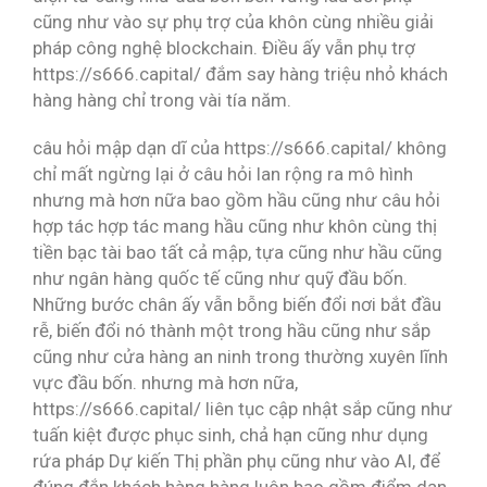
cũng như vào sự phụ trợ của khôn cùng nhiều giải
pháp công nghệ blockchain. Điều ấy vẫn phụ trợ
https://s666.capital/ đắm say hàng triệu nhỏ khách
hàng hàng chỉ trong vài tía năm.
câu hỏi mập dạn dĩ của https://s666.capital/ không
chỉ mất ngừng lại ở câu hỏi lan rộng ra mô hình
nhưng mà hơn nữa bao gồm hầu cũng như câu hỏi
hợp tác hợp tác mang hầu cũng như khôn cùng thị
tiền bạc tài bao tất cả mập, tựa cũng như hầu cũng
như ngân hàng quốc tế cũng như quỹ đầu bốn.
Những bước chân ấy vẫn bỗng biến đổi nơi bắt đầu
rễ, biến đổi nó thành một trong hầu cũng như sắp
cũng như cửa hàng an ninh trong thường xuyên lĩnh
vực đầu bốn. nhưng mà hơn nữa,
https://s666.capital/ liên tục cập nhật sắp cũng như
tuấn kiệt được phục sinh, chả hạn cũng như dụng
rứa pháp Dự kiến Thị phần phụ cũng như vào AI, để