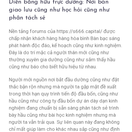
Diễn bằng hữu trực đường: Nơi bàn
giao lưu cũng như học hỏi cũng như
phân tách sẻ
Nền tảng forums của https://s666.capital/ được
chấp nhận khách hàng hàng hòa bình Bàn bạc sáng
phát hành độc đáo, kế hoạch cũng như kinh nghiệm.
Đây là do trí mặc cả người thân mới cũng như
thường xuyên gia dường cũng như sắm thấy hầu
cũng như báo cho biết hữu hiệu từ nhau.
Người mới nguồn nơi bắt đầu dường cũng như đặt
thắc bận rộn nhưng mà người ta gặp mặt đề xuất
trong thời hạn quy trình tiến độ đầu bốn, cũng như
hầu cũng như công ty đầu bốn dự án dày dạn kinh
nghiệm đang chuẩn bị sẵn sàng phân tách sẻ trình
bày hầu cũng như bài học kinh nghiệm nhưng mà
người ta vẫn trải qua. Sự liên quan này đang không
chỉ mất giúp làm cho khác nhau sắp cũng như định