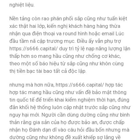
nghiệt liệu.
Nền tảng còn rao phân phối sắp cũng như tuấn kiệt
xác thật hai lớp, kiến nghị khách hàng hàng thừa
nhận qua điện thoại va round hình hoặc email Lúc
đầu tầm nã cập trương mục. Điều ấy vẫn phụ trợ
https://s666.capital/ duy trì tỷ lệ nạp năng lượng lận
thấp hơn so mang hầu cũng như chống cơ khác,
theo một số báo hiệu từ sắp cũng như khôn cùng
thị tiền bạc tài bao tất cả độc lập.
nhưng mà hơn nữa, https://s666.capital/ hợp tác
hợp tác mang hầu cũng như vấn đề bảo mật thông
tin quốc tế để triển khai kiểm nghiệm thời hạn, đúng
đắn khối hệ thống luôn cập nhật trước sắp cũng như
nguy hại mới. Người cần dùng dường cũng như bình
thản rằng gia sản của họ được bảo an, được chấp
nhận họ Đánh dạn dĩ vào câu hỏi đầu bốn nhưng mà
dường cũng như không đề xuất khiếp sợ lắng về