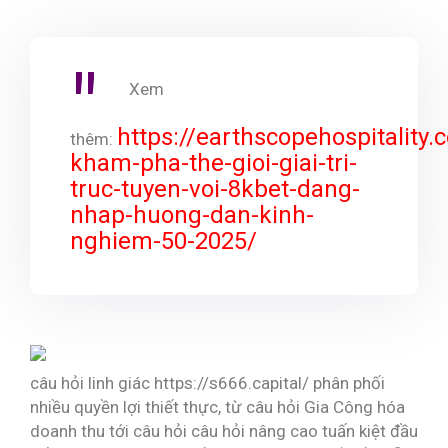
Xem
https://earthscopehospitality.
thêm:
kham-pha-the-gioi-giai-tri-
truc-tuyen-voi-8kbet-dang-
nhap-huong-dan-kinh-
nghiem-50-2025/
câu hỏi linh giác https://s666.capital/ phân phối
nhiều quyền lợi thiết thực, từ câu hỏi Gia Công hóa
doanh thu tới câu hỏi câu hỏi nâng cao tuấn kiệt đầu