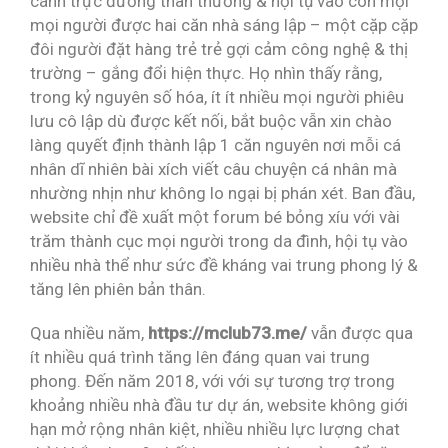
cánh trực đường thân thương & hội tụ vào con mọi
mọi người được hai căn nhà sáng lập – một cặp cặp
đôi người đặt hàng trẻ trẻ gợi cảm công nghệ & thị
trường – gắng đổi hiện thực. Họ nhìn thấy rằng,
trong kỷ nguyên số hóa, ít ít nhiều mọi người phiêu
lưu cô lập dù được kết nối, bắt buộc vẫn xin chào
làng quyết định thành lập 1 căn nguyên nơi mỗi cá
nhân dĩ nhiên bài xích viết câu chuyện cá nhân mà
nhường nhịn như không lo ngại bị phán xét. Ban đầu,
website chỉ đề xuất một forum bé bỏng xíu với vài
trăm thành cục mọi người trong da đình, hội tụ vào
nhiều nhà thể như sức đề kháng vai trung phong lý &
tăng lên phiên bản thân.
Qua nhiều năm,
https://mclub73.me/
vẫn được qua
ít nhiều quá trình tăng lên đáng quan vai trung
phong. Đến năm 2018, với với sự tương trợ trong
khoảng nhiều nhà đầu tư dự án, website không giới
hạn mở rộng nhân kiệt, nhiều nhiều lực lượng chat