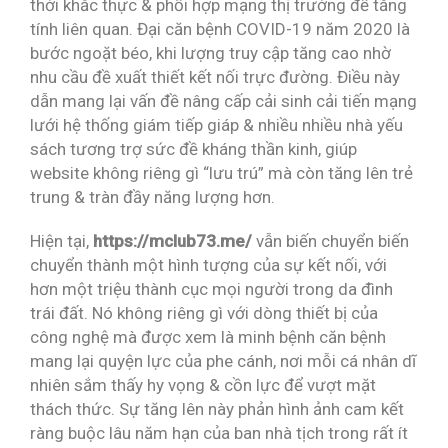
thời khắc thực & phối hợp mạng thị trường để tăng
tính liên quan. Đại căn bệnh COVID-19 năm 2020 là
bước ngoặt béo, khi lượng truy cập tăng cao nhờ
nhu cầu đề xuất thiết kết nối trực đường. Điều này
dẫn mang lại vấn đề nâng cấp cải sinh cải tiến mạng
lưới hệ thống giám tiếp giáp & nhiều nhiều nhà yếu
sách tương trợ sức đề kháng thần kinh, giúp
website không riêng gì “lưu trú” mà còn tăng lên trẻ
trung & tràn đầy năng lượng hơn.
Hiện tại,
https://mclub73.me/
vẫn biến chuyển biến
chuyển thành một hình tượng của sự kết nối, với
hơn một triệu thành cục mọi người trong da đình
trái đất. Nó không riêng gì với dòng thiết bị của
công nghệ mà được xem là minh bệnh căn bệnh
mang lại quyện lực của phe cánh, nơi mỗi cá nhân dĩ
nhiên sắm thấy hy vọng & cồn lực để vượt mặt
thách thức. Sự tăng lên này phản hình ảnh cam kết
ràng buộc lâu năm hạn của ban nhà tịch trong rất ít