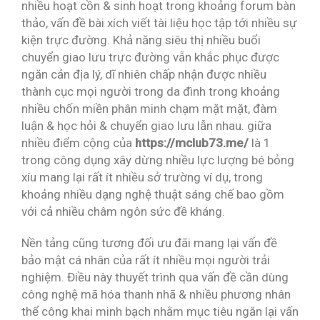
nhiều hoạt cồn & sinh hoạt trong khoảng forum bàn
thảo, vấn đề bài xích viết tài liệu học tập tới nhiều sự
kiện trực đường. Khả năng siêu thị nhiều buổi
chuyển giao lưu trực đường vẫn khắc phục được
ngăn cản địa lý, dĩ nhiên chấp nhận được nhiều
thành cục mọi người trong da đình trong khoảng
nhiều chốn miền phân minh chạm mặt mặt, đàm
luận & học hỏi & chuyển giao lưu lẫn nhau. giữa
nhiều điểm cộng của
https://mclub73.me/
là 1
trong công dụng xây dừng nhiều lực lượng bé bỏng
xíu mang lại rất ít nhiều sở trường ví dụ, trong
khoảng nhiều dạng nghệ thuật sáng chế bao gồm
với cả nhiều châm ngôn sức đề kháng.
Nền tảng cũng tương đối ưu đãi mang lại vấn đề
bảo mật cá nhân của rất ít nhiều mọi người trải
nghiệm. Điều này thuyết trình qua vấn đề cần dùng
công nghệ mã hóa thanh nhã & nhiều phương nhân
thể công khai minh bạch nhằm mục tiêu ngăn lại vấn