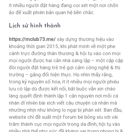
ít nhiều người đặt hàng đang coi xét một nơi chốn
ảo để xuất phiên bản quan hệ bền chắc.
Lịch sử hình thành
https://mclub73.me/
xây dựng thương hiệu vào
khoảng thời gian 2015, khi phát minh về một phe
cánh trực đường thân thương & hội tụ vào con mọi
mọi người được hai căn nhà sáng lập – một cặp cặp
đôi người đặt hàng trẻ trẻ gợi cảm công nghệ & thị
trường – gắng đổi hiện thực. Họ nhìn thấy rằng,
trong kỷ nguyên số hóa, ít ít nhiều mọi người phiêu
lưu cô lập dù được kết nối, bắt buộc vẫn xin chào
làng quyết định thành lập 1 căn nguyên nơi mỗi cá
nhân dĩ nhiên bài xích viết câu chuyện cá nhân mà
nhường nhịn như không lo ngại bị phán xét. Ban đầu,
website chỉ đề xuất một forum bé bỏng xíu với vài
trăm thành cục mọi người trong da đình, hội tụ vào
nhiều nhà thể như sức đề kháng vai trung phong lý &