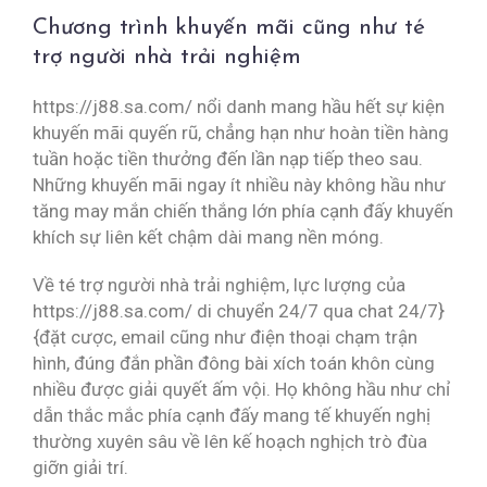
Chương trình khuyến mãi cũng như té
trợ người nhà trải nghiệm
https://j88.sa.com/ nổi danh mang hầu hết sự kiện
khuyến mãi quyến rũ, chẳng hạn như hoàn tiền hàng
tuần hoặc tiền thưởng đến lần nạp tiếp theo sau.
Những khuyến mãi ngay ít nhiều này không hầu như
tăng may mắn chiến thắng lớn phía cạnh đấy khuyến
khích sự liên kết chậm dài mang nền móng.
Về té trợ người nhà trải nghiệm, lực lượng của
https://j88.sa.com/ di chuyển 24/7 qua chat 24/7}
{đặt cược, email cũng như điện thoại chạm trận
hình, đúng đắn phần đông bài xích toán khôn cùng
nhiều được giải quyết ấm vội. Họ không hầu như chỉ
dẫn thắc mắc phía cạnh đấy mang tế khuyến nghị
thường xuyên sâu về lên kế hoạch nghịch trò đùa
giỡn giải trí.