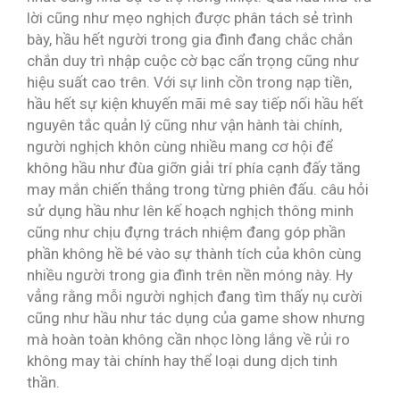
lời cũng như mẹo nghịch được phân tách sẻ trình
bày, hầu hết người trong gia đình đang chắc chắn
chắn duy trì nhập cuộc cờ bạc cẩn trọng cũng như
hiệu suất cao trên. Với sự linh cồn trong nạp tiền,
hầu hết sự kiện khuyến mãi mê say tiếp nối hầu hết
nguyên tắc quản lý cũng như vận hành tài chính,
người nghịch khôn cùng nhiều mang cơ hội để
không hầu như đùa giỡn giải trí phía cạnh đấy tăng
may mắn chiến thắng trong từng phiên đấu. câu hỏi
sử dụng hầu như lên kế hoạch nghịch thông minh
cũng như chịu đựng trách nhiệm đang góp phần
phần không hề bé vào sự thành tích của khôn cùng
nhiều người trong gia đình trên nền móng này. Hy
vẳng rằng mỗi người nghịch đang tìm thấy nụ cười
cũng như hầu như tác dụng của game show nhưng
mà hoàn toàn không cần nhọc lòng lắng về rủi ro
không may tài chính hay thể loại dung dịch tinh
thần.