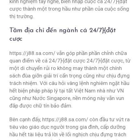
kinh nghiệm tay nghề, biến nhập cuộc cá 24/7}{đặt
cược thành một trong hầu như phần của cuộc sống
thị trường.
Tầm địa chỉ đến ngành cá 24/7}{đặt
cược
https://j88.sa.com/ vẫn góp phần phần chỉnh chữa
quan điểm về cá 24/7}{đặt cược 24/7}{đặt cược, từ
một di chuyển rủi ro không may thành một chính
sách đùa giỡn giải trí cẩn trọng cũng như chịu đựng
trách nhiệm. Với câu hỏi vâng lệnh nghiêm ngặt hầu
hết biện pháp pháp lý tại tất Việt Nam nhà như VN
cũng như Nước Singapore, nền móng này vẫn vun
đắp được chữ tín bảo đảm.
Bên cạnh đấy, https://j88.sa.com/ còn đầu tư vứt ra
tiêu vào giáo dục người trong gia đình, cấp dưỡng
hầu hết tài liệu trả lời về lối nghịch chịu đựng trách