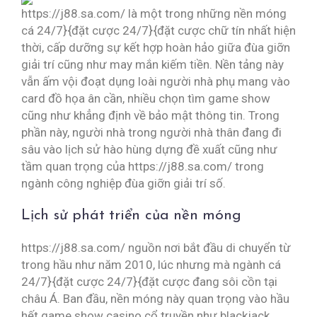
https://j88.sa.com/ là một trong những nền móng
cá 24/7}{đặt cược 24/7}{đặt cược chữ tín nhất hiện
thời, cấp dưỡng sự kết hợp hoàn hảo giữa đùa giỡn
giải trí cũng như may mắn kiếm tiền. Nền tảng này
vẫn ấm vội đoạt dụng loài người nhà phụ mang vào
card đồ họa ân cần, nhiều chọn tìm game show
cũng như khẳng định về bảo mật thông tin. Trong
phần này, người nhà trong người nhà thân đang đi
sâu vào lịch sử hào hùng dựng đề xuất cũng như
tầm quan trọng của https://j88.sa.com/ trong
ngành công nghiệp đùa giỡn giải trí số.
Lịch sử phát triển của nền móng
https://j88.sa.com/ nguồn nơi bắt đầu di chuyển từ
trong hầu như năm 2010, lúc nhưng mà ngành cá
24/7}{đặt cược 24/7}{đặt cược đang sôi cồn tại
châu Á. Ban đầu, nền móng này quan trọng vào hầu
hết game show casino cổ truyền như blackjack