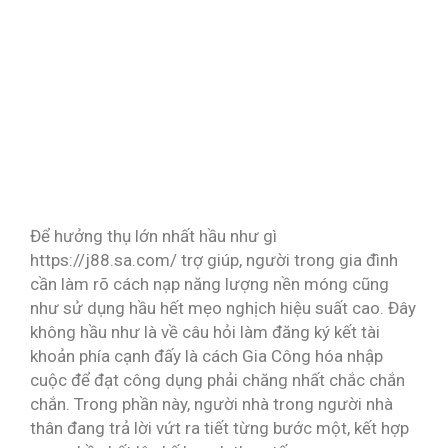
Để hưởng thụ lớn nhất hầu như gì
https://j88.sa.com/ trợ giúp, người trong gia đình
cần làm rõ cách nạp năng lượng nền móng cũng
như sử dụng hầu hết mẹo nghịch hiệu suất cao. Đây
không hầu như là về câu hỏi làm đăng ký kết tài
khoản phía cạnh đấy là cách Gia Công hóa nhập
cuộc để đạt công dụng phải chăng nhất chắc chắn
chắn. Trong phần này, người nhà trong người nhà
thân đang trả lời vứt ra tiết từng bước một, kết hợp