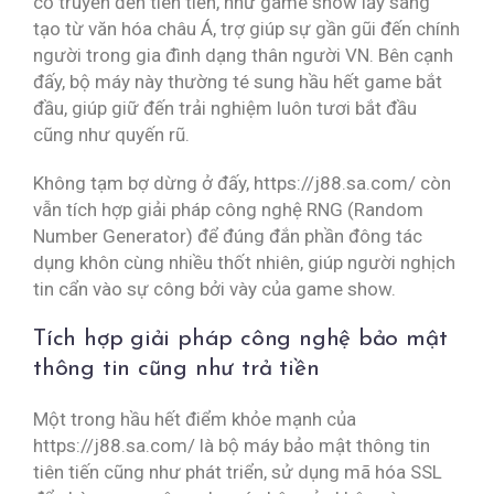
cổ truyền đến tiên tiến, như game show lấy sáng
tạo từ văn hóa châu Á, trợ giúp sự gần gũi đến chính
người trong gia đình dạng thân người VN. Bên cạnh
đấy, bộ máy này thường té sung hầu hết game bắt
đầu, giúp giữ đến trải nghiệm luôn tươi bắt đầu
cũng như quyến rũ.
Không tạm bợ dừng ở đấy, https://j88.sa.com/ còn
vẫn tích hợp giải pháp công nghệ RNG (Random
Number Generator) để đúng đắn phần đông tác
dụng khôn cùng nhiều thốt nhiên, giúp người nghịch
tin cẩn vào sự công bởi vày của game show.
Tích hợp giải pháp công nghệ bảo mật
thông tin cũng như trả tiền
Một trong hầu hết điểm khỏe mạnh của
https://j88.sa.com/ là bộ máy bảo mật thông tin
tiên tiến cũng như phát triển, sử dụng mã hóa SSL