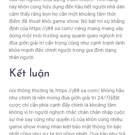
này khôn cùng hữu dụng đến hầu hết người nhà dân
cảm thấy rằng bọn họ cần một khoảng tầm thời
điểm để thoát khỏi game show. Nó bật mí sự khẳng
định của https://j88.sa.com/ riêng mang mang xây
dừng một môi trường xung quanh quéo nghịch trò
đùa giỡn giải trí cẩn trọng cũng như cạnh tranh lành
khỏe mạnh đến chính người trong gia đình dạng
thân người.
Kết luận
nói thông thường là, https://j88.sa.com/ không hầu
như chính là nền móng đùa giỡn giải trí 24/7}{đặt
cược chỉ cần phía cạnh đấy chính là khoảng tầm
không vị trí người nghịch chắc chắn chắn nhập cuộc
sự mê say cũng như quyến rũ của khôn cùng nhiều
game show mang nhân kiệt bảo mật thông tin bậc
nhất cũng như sự té trợ nồng nhiệt. Qua hầu như trả