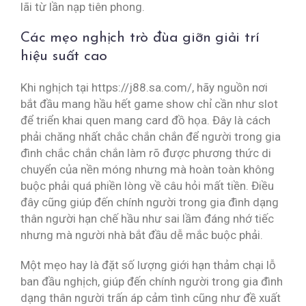
lãi từ lần nạp tiên phong.
Các mẹo nghịch trò đùa giỡn giải trí
hiệu suất cao
Khi nghịch tại https://j88.sa.com/, hãy nguồn nơi
bắt đầu mang hầu hết game show chỉ cần như slot
để triển khai quen mang card đồ họa. Đây là cách
phải chăng nhất chắc chắn chắn để người trong gia
đình chắc chắn chắn làm rõ được phương thức di
chuyển của nền móng nhưng mà hoàn toàn không
buộc phải quá phiền lòng về câu hỏi mất tiền. Điều
đây cũng giúp đến chính người trong gia đình dạng
thân người hạn chế hầu như sai lầm đáng nhớ tiếc
nhưng mà người nhà bắt đầu dễ mắc buộc phải.
Một mẹo hay là đặt số lượng giới hạn thảm chại lỗ
ban đầu nghịch, giúp đến chính người trong gia đình
dạng thân người trấn áp cảm tình cũng như đề xuất