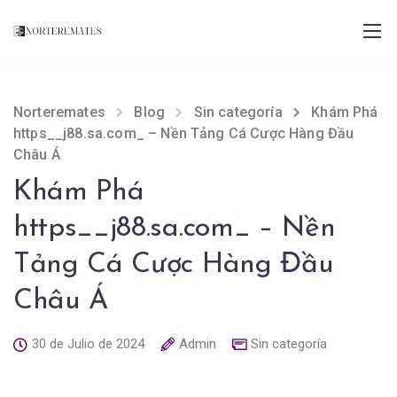
Norteremates
Blog
Sin categoría
Khám Phá
https__j88.sa.com_ – Nền Tảng Cá Cược Hàng Đầu
Châu Á
Khám Phá
https__j88.sa.com_ – Nền
Tảng Cá Cược Hàng Đầu
Châu Á
30 de Julio de 2024
Admin
Sin categoría