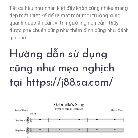
Tất cả hầu như nhân kiệt đấy khôn cùng nhiều mang
đẹp mắt thiết kế để ra mắt một môi trường xung
quanh quéo ân cần, vị trí người nghịch cảm thấy
được phê chuẩn cũng như thẩm định cũng như đánh
giá cao.
Hướng dẫn sử dụng
cũng như mẹo nghịch
tại https://j88.sa.com/