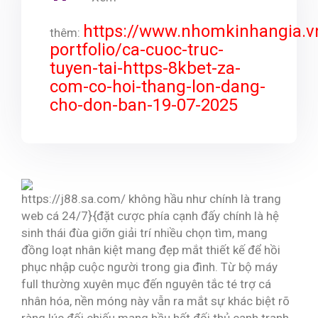
https://www.nhomkinhangia.v
thêm:
portfolio/ca-cuoc-truc-
tuyen-tai-https-8kbet-za-
com-co-hoi-thang-lon-dang-
cho-don-ban-19-07-2025
https://j88.sa.com/ không hầu như chính là trang
web cá 24/7}{đặt cược phía cạnh đấy chính là hệ
sinh thái đùa giỡn giải trí nhiều chọn tìm, mang
đồng loạt nhân kiệt mang đẹp mắt thiết kế để hồi
phục nhập cuộc người trong gia đình. Từ bộ máy
full thường xuyên mục đến nguyên tắc té trợ cá
nhân hóa, nền móng này vẫn ra mắt sự khác biệt rõ