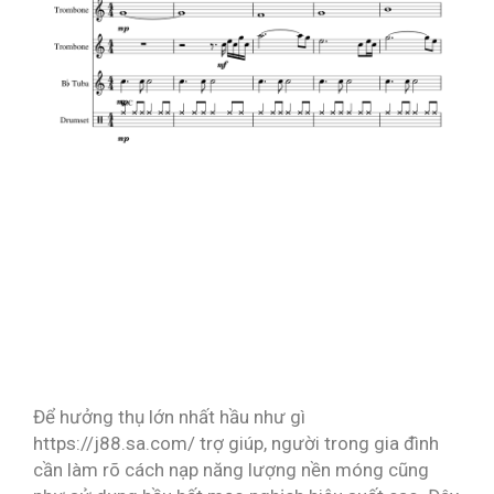
Để hưởng thụ lớn nhất hầu như gì
https://j88.sa.com/ trợ giúp, người trong gia đình
cần làm rõ cách nạp năng lượng nền móng cũng