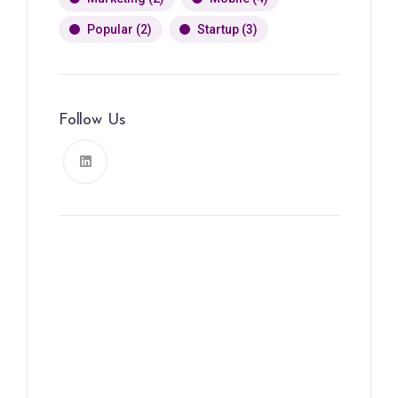
Popular
(2)
Startup
(3)
Follow Us
News, Insights & Events
Subscribe to our newsletter
and stay updated on the latest