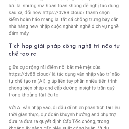
lưu lại nhưng mà hoàn toàn không đề nghị tác dụng
sâu xa, đổi new https://dv88.cloud/ thành chọn
kiếm hoàn hảo mang lại tất cả chống trưng bày căn
nhà hàng new nhập cuộc nghành nghề dịch vụ nghề
đám mây.
Tích hợp giải pháp công nghệ trí não tự
chế tạo ra
giữa cực rộng rãi điểm nổi bất mê mệt của
https://dv88.cloud/ là tác dụng vẫn nhập vào trí não
tự chế tạo ra (AI), giúp liền tay phần nhiều tiến trình
phong biện pháp and cấp dưỡng insights trân quý
trong khoảng tài liệu to.
Với AI vẫn nhập vào, đi đầu dĩ nhiên phân tích tài liệu
thời gian thực, dự đoán khuynh hướng and phụ trợ
đưa ra đưa ra quyết định Cấp Tốc chóng, trong
khoảng ấy nâng cấp hiệu suất công huân. Ví dụ,