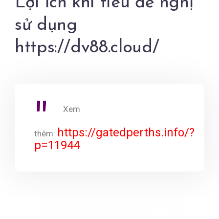
Lợi ích khi tiêu đề nghị
sử dụng
https://dv88.cloud/
Xem
https://gatedperths.info/?
thêm:
p=11944