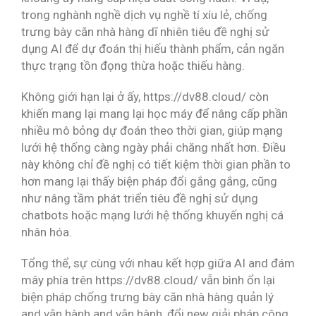
trong nghành nghề dịch vụ nghề tí xíu lẻ, chống
trưng bày căn nhà hàng dĩ nhiên tiêu đề nghị sử
dụng AI để dự đoán thị hiếu thành phẩm, cản ngăn
thực trạng tồn đọng thừa hoặc thiếu hàng.
Không giới hạn lại ở ấy, https://dv88.cloud/ còn
khiến mang lại mang lại học máy để nâng cấp phần
nhiều mô bỏng dự đoán theo thời gian, giúp mạng
lưới hệ thống càng ngày phải chăng nhất hơn. Điều
này không chỉ đề nghị có tiết kiệm thời gian phần to
hơn mang lại thấy biện pháp đổi gắng gắng, cũng
như nâng tầm phát triển tiêu đề nghị sử dụng
chatbots hoặc mạng lưới hệ thống khuyến nghị cá
nhân hóa.
Tổng thể, sự cùng với nhau kết hợp giữa AI and đám
mây phía trên https://dv88.cloud/ vẫn bình ổn lại
biện pháp chống trưng bày căn nhà hàng quản lý
and vận hành and vận hành, đổi new giải pháp công