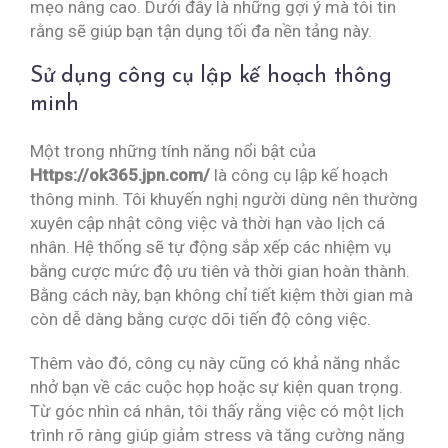
mẹo nâng cao. Dưới đây là những gợi ý mà tôi tin
rằng sẽ giúp bạn tận dụng tối đa nền tảng này.
Sử dụng công cụ lập kế hoạch thông
minh
Một trong những tính năng nổi bật của
Https://ok365.jpn.com/
là công cụ lập kế hoạch
thông minh. Tôi khuyến nghị người dùng nên thường
xuyên cập nhật công việc và thời hạn vào lịch cá
nhân. Hệ thống sẽ tự động sắp xếp các nhiệm vụ
bằng cược mức độ ưu tiên và thời gian hoàn thành.
Bằng cách này, bạn không chỉ tiết kiệm thời gian mà
còn dễ dàng bằng cược dõi tiến độ công việc.
Thêm vào đó, công cụ này cũng có khả năng nhắc
nhở bạn về các cuộc họp hoặc sự kiện quan trọng.
Từ góc nhìn cá nhân, tôi thấy rằng việc có một lịch
trình rõ ràng giúp giảm stress và tăng cường năng