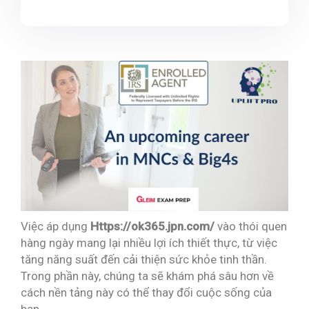
Việc áp dụng
Https://ok365.jpn.com/
vào thói quen
hàng ngày mang lại nhiều lợi ích thiết thực, từ việc
tăng năng suất đến cải thiện sức khỏe tinh thần.
Trong phần này, chúng ta sẽ khám phá sâu hơn về
cách nền tảng này có thể thay đổi cuộc sống của