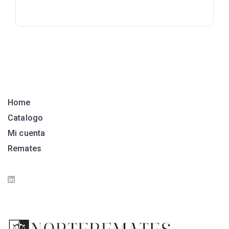
Home
Catalogo
Mi cuenta
Remates