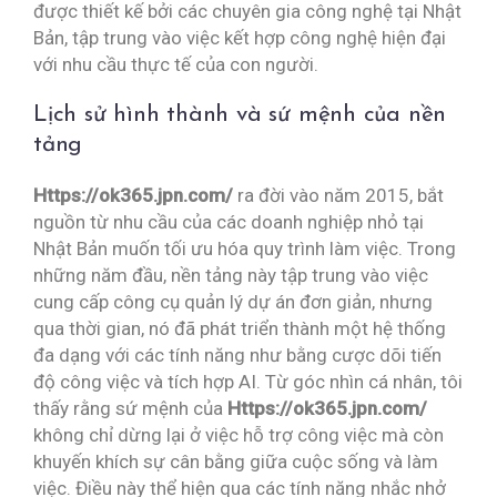
được thiết kế bởi các chuyên gia công nghệ tại Nhật
Bản, tập trung vào việc kết hợp công nghệ hiện đại
với nhu cầu thực tế của con người.
Lịch sử hình thành và sứ mệnh của nền
tảng
Https://ok365.jpn.com/
ra đời vào năm 2015, bắt
nguồn từ nhu cầu của các doanh nghiệp nhỏ tại
Nhật Bản muốn tối ưu hóa quy trình làm việc. Trong
những năm đầu, nền tảng này tập trung vào việc
cung cấp công cụ quản lý dự án đơn giản, nhưng
qua thời gian, nó đã phát triển thành một hệ thống
đa dạng với các tính năng như bằng cược dõi tiến
độ công việc và tích hợp AI. Từ góc nhìn cá nhân, tôi
thấy rằng sứ mệnh của
Https://ok365.jpn.com/
không chỉ dừng lại ở việc hỗ trợ công việc mà còn
khuyến khích sự cân bằng giữa cuộc sống và làm
việc. Điều này thể hiện qua các tính năng nhắc nhở