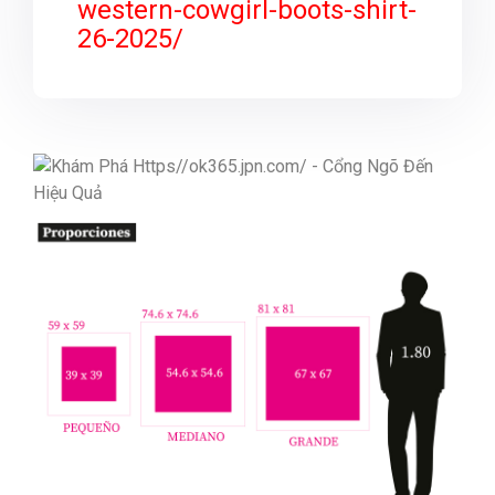
western-cowgirl-boots-shirt-
26-2025/