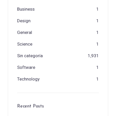
Business
1
Design
1
General
1
Science
1
Sin categoría
1,931
Software
1
Technology
1
Recent Posts