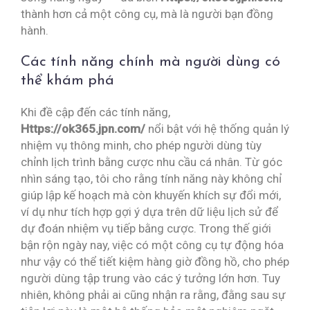
thành hơn cả một công cụ, mà là người bạn đồng
hành.
Các tính năng chính mà người dùng có
thể khám phá
Khi đề cập đến các tính năng,
Https://ok365.jpn.com/
nổi bật với hệ thống quản lý
nhiệm vụ thông minh, cho phép người dùng tùy
chỉnh lịch trình bằng cược nhu cầu cá nhân. Từ góc
nhìn sáng tạo, tôi cho rằng tính năng này không chỉ
giúp lập kế hoạch mà còn khuyến khích sự đổi mới,
ví dụ như tích hợp gợi ý dựa trên dữ liệu lịch sử để
dự đoán nhiệm vụ tiếp bằng cược. Trong thế giới
bận rộn ngày nay, việc có một công cụ tự động hóa
như vậy có thể tiết kiệm hàng giờ đồng hồ, cho phép
người dùng tập trung vào các ý tưởng lớn hơn. Tuy
nhiên, không phải ai cũng nhận ra rằng, đằng sau sự