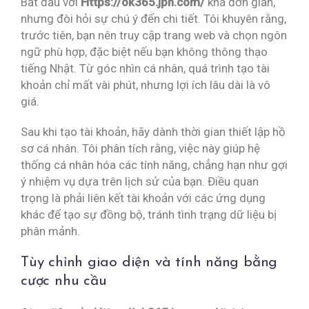
Bắt đầu với
Https://ok365.jpn.com/
khá đơn giản,
nhưng đòi hỏi sự chú ý đến chi tiết. Tôi khuyên rằng,
trước tiên, bạn nên truy cập trang web và chọn ngôn
ngữ phù hợp, đặc biệt nếu bạn không thông thạo
tiếng Nhật. Từ góc nhìn cá nhân, quá trình tạo tài
khoản chỉ mất vài phút, nhưng lợi ích lâu dài là vô
giá.
Sau khi tạo tài khoản, hãy dành thời gian thiết lập hồ
sơ cá nhân. Tôi phân tích rằng, việc này giúp hệ
thống cá nhân hóa các tính năng, chẳng hạn như gợi
ý nhiệm vụ dựa trên lịch sử của bạn. Điều quan
trọng là phải liên kết tài khoản với các ứng dụng
khác để tạo sự đồng bộ, tránh tình trạng dữ liệu bị
phân mảnh.
Tùy chỉnh giao diện và tính năng bằng
cược nhu cầu