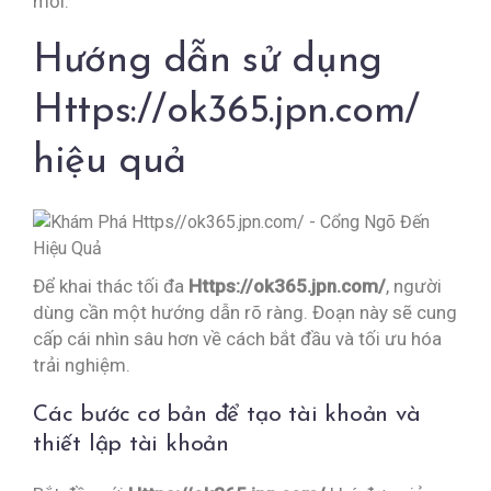
mới.
Hướng dẫn sử dụng
Https://ok365.jpn.com/
hiệu quả
Để khai thác tối đa
Https://ok365.jpn.com/
, người
dùng cần một hướng dẫn rõ ràng. Đoạn này sẽ cung
cấp cái nhìn sâu hơn về cách bắt đầu và tối ưu hóa
trải nghiệm.
Các bước cơ bản để tạo tài khoản và
thiết lập tài khoản