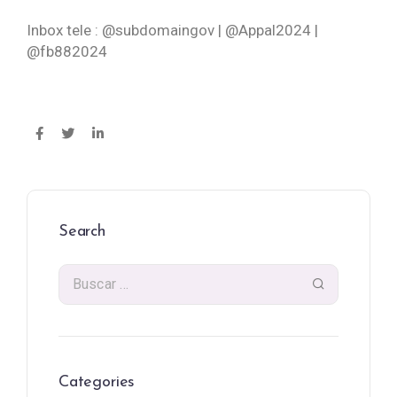
Inbox tele : @subdomaingov | @Appal2024 |
@fb882024
Search
Categories