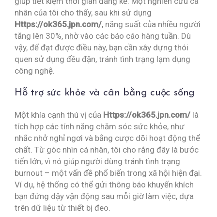
giúp tiết kiệm thời gian đáng kể. Một nghiên cứu cá
nhân của tôi cho thấy, sau khi sử dụng
Https://ok365.jpn.com/
, năng suất của nhiều người
tăng lên 30%, nhờ vào các báo cáo hàng tuần. Dù
vậy, để đạt được điều này, bạn cần xây dựng thói
quen sử dụng đều đặn, tránh tình trạng lạm dụng
công nghệ.
Hỗ trợ sức khỏe và cân bằng cuộc sống
Một khía cạnh thú vị của
Https://ok365.jpn.com/
là
tích hợp các tính năng chăm sóc sức khỏe, như
nhắc nhở nghỉ ngơi và bằng cược dõi hoạt động thể
chất. Từ góc nhìn cá nhân, tôi cho rằng đây là bước
tiến lớn, vì nó giúp người dùng tránh tình trạng
burnout – một vấn đề phổ biến trong xã hội hiện đại.
Ví dụ, hệ thống có thể gửi thông báo khuyến khích
bạn đứng dậy vận động sau mỗi giờ làm việc, dựa
trên dữ liệu từ thiết bị đeo.