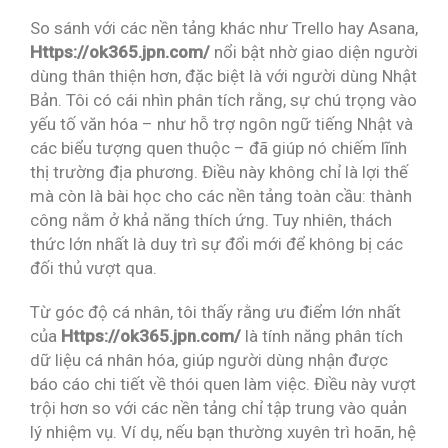
So sánh với các nền tảng khác như Trello hay Asana,
Https://ok365.jpn.com/
nổi bật nhờ giao diện người
dùng thân thiện hơn, đặc biệt là với người dùng Nhật
Bản. Tôi có cái nhìn phân tích rằng, sự chú trọng vào
yếu tố văn hóa – như hỗ trợ ngôn ngữ tiếng Nhật và
các biểu tượng quen thuộc – đã giúp nó chiếm lĩnh
thị trường địa phương. Điều này không chỉ là lợi thế
mà còn là bài học cho các nền tảng toàn cầu: thành
công nằm ở khả năng thích ứng. Tuy nhiên, thách
thức lớn nhất là duy trì sự đổi mới để không bị các
đối thủ vượt qua.
Từ góc độ cá nhân, tôi thấy rằng ưu điểm lớn nhất
của
Https://ok365.jpn.com/
là tính năng phân tích
dữ liệu cá nhân hóa, giúp người dùng nhận được
báo cáo chi tiết về thói quen làm việc. Điều này vượt
trội hơn so với các nền tảng chỉ tập trung vào quản
lý nhiệm vụ. Ví dụ, nếu bạn thường xuyên trì hoãn, hệ