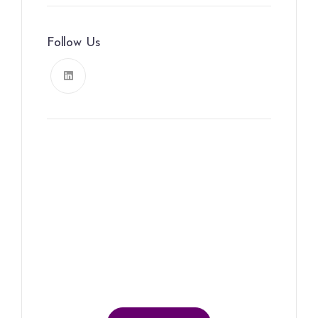
Follow Us
News, Insights & Events
Subscribe to our newsletter
and stay updated on the latest
news