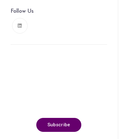
Follow Us
News, Insights & Events
Subscribe to our newsletter and
stay updated on the latest news
Subscribe