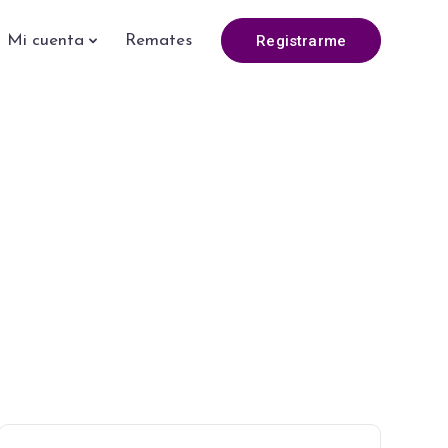
Registrarme
Mi cuenta
Remates