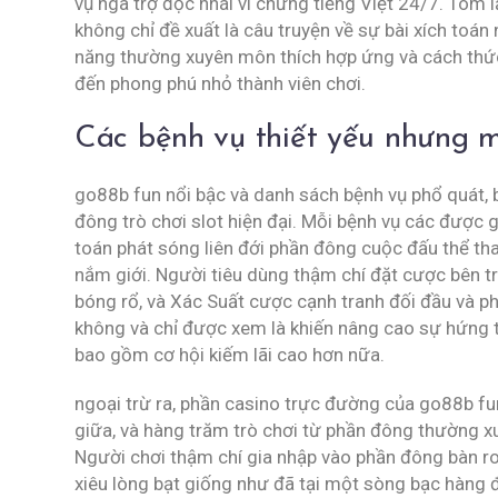
vụ ngã trợ đọc nhái vì chưng tiếng Việt 24/7. Tóm lạ
không chỉ đề xuất là câu truyện về sự bài xích toá
năng thường xuyên môn thích hợp ứng và cách thức t
đến phong phú nhỏ thành viên chơi.
Các bệnh vụ thiết yếu nhưng 
go88b fun nổi bậc và danh sách bệnh vụ phổ quát,
đông trò chơi slot hiện đại. Mỗi bệnh vụ các được g
toán phát sóng liên đới phần đông cuộc đấu thể th
nắm giới. Người tiêu dùng thậm chí đặt cược bên 
bóng rổ, và Xác Suất cược cạnh tranh đối đầu và p
không và chỉ được xem là khiến nâng cao sự hứng t
bao gồm cơ hội kiếm lãi cao hơn nữa.
ngoại trừ ra, phần casino trực đường của go88b fu
giữa, và hàng trăm trò chơi từ phần đông thường xu
Người chơi thậm chí gia nhập vào phần đông bàn rou
xiêu lòng bạt giống như đã tại một sòng bạc hàng 