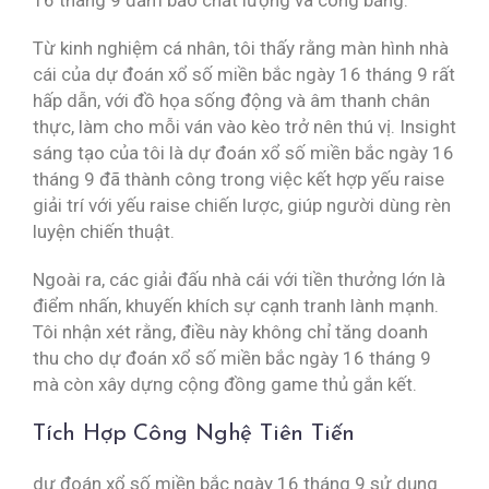
16 tháng 9 đảm bảo chất lượng và công bằng.
Từ kinh nghiệm cá nhân, tôi thấy rằng màn hình nhà
cái của dự đoán xổ số miền bắc ngày 16 tháng 9 rất
hấp dẫn, với đồ họa sống động và âm thanh chân
thực, làm cho mỗi ván vào kèo trở nên thú vị. Insight
sáng tạo của tôi là dự đoán xổ số miền bắc ngày 16
tháng 9 đã thành công trong việc kết hợp yếu raise
giải trí với yếu raise chiến lược, giúp người dùng rèn
luyện chiến thuật.
Ngoài ra, các giải đấu nhà cái với tiền thưởng lớn là
điểm nhấn, khuyến khích sự cạnh tranh lành mạnh.
Tôi nhận xét rằng, điều này không chỉ tăng doanh
thu cho dự đoán xổ số miền bắc ngày 16 tháng 9
mà còn xây dựng cộng đồng game thủ gắn kết.
Tích Hợp Công Nghệ Tiên Tiến
dự đoán xổ số miền bắc ngày 16 tháng 9 sử dụng