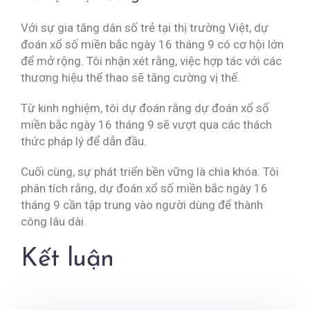
Với sự gia tăng dân số trẻ tại thị trường Việt, dự
đoán xổ số miền bắc ngày 16 tháng 9 có cơ hội lớn
để mở rộng. Tôi nhận xét rằng, việc hợp tác với các
thương hiệu thể thao sẽ tăng cường vị thế.
Từ kinh nghiệm, tôi dự đoán rằng dự đoán xổ số
miền bắc ngày 16 tháng 9 sẽ vượt qua các thách
thức pháp lý để dẫn đầu.
Cuối cùng, sự phát triển bền vững là chìa khóa. Tôi
phân tích rằng, dự đoán xổ số miền bắc ngày 16
tháng 9 cần tập trung vào người dùng để thành
công lâu dài.
Kết luận