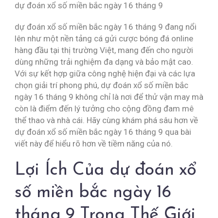
dự đoán xổ số miền bắc ngày 16 tháng 9
dự đoán xổ số miền bắc ngày 16 tháng 9 đang nổi
lên như một nền tảng cá gửi cược bóng đá online
hàng đầu tại thị trường Việt, mang đến cho người
dùng những trải nghiệm đa dạng và bảo mật cao.
Với sự kết hợp giữa công nghệ hiện đại và các lựa
chọn giải trí phong phú, dự đoán xổ số miền bắc
ngày 16 tháng 9 không chỉ là nơi để thử vận may mà
còn là điểm đến lý tưởng cho cộng đồng đam mê
thể thao và nhà cái. Hãy cùng khám phá sâu hơn về
dự đoán xổ số miền bắc ngày 16 tháng 9 qua bài
viết này để hiểu rõ hơn về tiềm năng của nó.
Lợi Ích Của dự đoán xổ
số miền bắc ngày 16
tháng 9 Trong Thế Giới