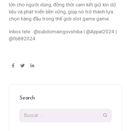
lớn cho người dùng, đồng thời cam kết giữ kín dữ
liệu và phát triển bền vững, giúp nó trở thành lựa
chọn hàng đầu trong thế giới slot game game.
Inbox tele : @subdomaingovshiba | @Appal2024 |
@fb882024
Search