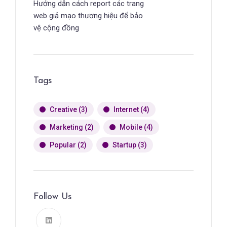
Hướng dẫn cách report các trang
web giả mạo thương hiệu để bảo
vệ cộng đồng
Tags
Creative
(3)
Internet
(4)
Marketing
(2)
Mobile
(4)
Popular
(2)
Startup
(3)
Follow Us