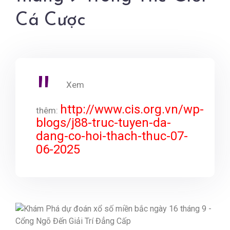
Cá Cược
Xem
http://www.cis.org.vn/wp-
thêm:
blogs/j88-truc-tuyen-da-
dang-co-hoi-thach-thuc-07-
06-2025