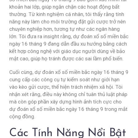
khoản hai lớp, giúp ngăn chặn các hoạt động bất
thường. Từ kinh nghiệm cá nhân, tôi thấy rằng tính
năng này làm cho môi trường đặt gửi cược trở nên
chuyên nghiệp hơn, tương tự như các ngân hàng
lớn. Tôi đưa ra insight rằng, dự đoán xổ số miền bắc
ngày 16 tháng 9 đang dẫn đầu xu hướng bằng cách
kết hợp công nghệ với giáo dục người dùng về bảo
mật cao, giúp họ tránh được các sai lầm phổ biến.
Cuối cùng, dự đoán xổ số miền bắc ngày 16 tháng 9
cung cấp các công cụ tự kiểm soát như giới hạn
vào kèo gửi cược, thể hiện trách nhiệm xã hội. Tôi
nhận xét rằng, điều này không chỉ tuân thủ luật pháp
mà còn góp phần xây dựng hình ảnh tích cực cho
dự đoán xổ số miền bắc ngày 16 tháng 9 trong mắt
cộng đồng.
Các Tính Năng Nổi Bật