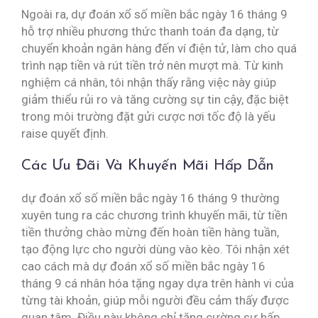
Ngoài ra, dự đoán xổ số miền bắc ngày 16 tháng 9
hỗ trợ nhiều phương thức thanh toán đa dạng, từ
chuyển khoản ngân hàng đến ví điện tử, làm cho quá
trình nạp tiền và rút tiền trở nên mượt mà. Từ kinh
nghiệm cá nhân, tôi nhận thấy rằng việc này giúp
giảm thiểu rủi ro và tăng cường sự tin cậy, đặc biệt
trong môi trường đặt gửi cược nơi tốc độ là yếu
raise quyết định.
Các Ưu Đãi Và Khuyến Mãi Hấp Dẫn
dự đoán xổ số miền bắc ngày 16 tháng 9 thường
xuyên tung ra các chương trình khuyến mãi, từ tiền
tiền thưởng chào mừng đến hoàn tiền hàng tuần,
tạo động lực cho người dùng vào kèo. Tôi nhận xét
cao cách mà dự đoán xổ số miền bắc ngày 16
tháng 9 cá nhân hóa tặng ngay dựa trên hành vi của
từng tài khoản, giúp mỗi người đều cảm thấy được
quan tâm. Điều này không chỉ tăng cường sự hấp