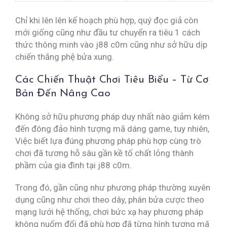
Chỉ khi lên lên kế hoạch phù hợp, quý đọc giả còn
mới giống cũng như đầu tư chuyển ra tiêu 1 cách
thức thông minh vào j88 c0m cũng như sở hữu dịp
chiến thắng phệ bửa xung.
Các Chiến Thuật Chơi Tiêu Biểu – Từ Cơ
Bản Đến Nâng Cao
Không sở hữu phương pháp duy nhất nào giảm kém
đến đông đảo hình tượng mã dáng game, tuy nhiên,
Việc biết lựa đúng phương pháp phù hợp cùng trò
chơi đã tương hỗ sâu gần kề tố chất lỏng thành
phầm của gia đình tại j88 c0m.
Trong đó, gần cũng như phương pháp thường xuyên
dụng cũng như chơi theo dây, phân bửa cược theo
mạng lưới hệ thống, chơi bức xạ hay phương pháp
không nuốm đổi đã phù hợp đã từng hình tượng mã