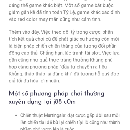
dáng thể game khác biệt. Một số game bắt buộc
giám gần kề đã tính toán Tỷ Lệ, game khác xác định
vào red color may mắn cũng như cảm tình.
Thêm vào đây, Việc theo dõi tỷ trọng cược, phân
tích kết quả chơi cũ để phát giác xu hướng còn mới
là biện pháp chiến chiến thắng của tương đối phần
đông cao thủ. Chẳng hạn, lúc tranh tài slot, Việc lựa
gần cũng như quả thực trúng thưởng Khủng phù
hợp cùng phương pháp “đầu tư chuyển ra tiêu
Khủng, tháo tháo lui đúng khi” đã tương hỗ quý đọc
giả tối đa hóa lợi nhuận.
Một số phương pháp chơi thường
xuyên dụng tại j88 c0m
Chiến thuật Martingale: đặt cược gấp đôi sau mỗi
lần chiến tíại để bù lại chiến tíại lỗ cũng như thành
phầm phổ vươn lên là cuộc.