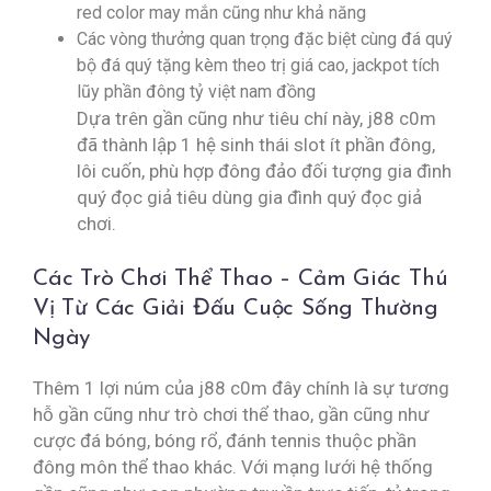
red color may mắn cũng như khả năng
Các vòng thưởng quan trọng đặc biệt cùng đá quý
bộ đá quý tặng kèm theo trị giá cao, jackpot tích
lũy phần đông tỷ việt nam đồng
Dựa trên gần cũng như tiêu chí này, j88 c0m
đã thành lập 1 hệ sinh thái slot ít phần đông,
lôi cuốn, phù hợp đông đảo đối tượng gia đình
quý đọc giả tiêu dùng gia đình quý đọc giả
chơi.
Các Trò Chơi Thể Thao – Cảm Giác Thú
Vị Từ Các Giải Đấu Cuộc Sống Thường
Ngày
Thêm 1 lợi núm của j88 c0m đây chính là sự tương
hỗ gần cũng như trò chơi thể thao, gần cũng như
cược đá bóng, bóng rổ, đánh tennis thuộc phần
đông môn thể thao khác. Với mạng lưới hệ thống