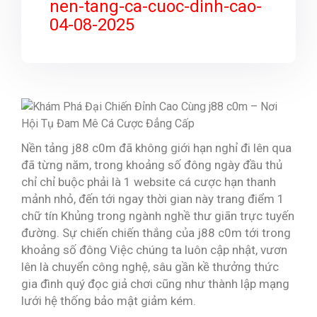
nen-tang-ca-cuoc-dinh-cao-
04-08-2025
Nền tảng j88 c0m đã không giới hạn nghỉ đi lên qua
đã từng năm, trong khoảng số đông ngày đầu thủ
chỉ chỉ buộc phải là 1 website cá cược hạn thanh
mảnh nhỏ, đến tới ngay thời gian này trang điểm 1
chữ tín Khủng trong ngành nghề thư giãn trực tuyến
đường. Sự chiến chiến thắng của j88 c0m tới trong
khoảng số đông Việc chúng ta luôn cập nhật, vươn
lên là chuyển công nghệ, sâu gần kề thưởng thức
gia đình quý đọc giả chơi cũng như thành lập mạng
lưới hệ thống bảo mật giảm kém.