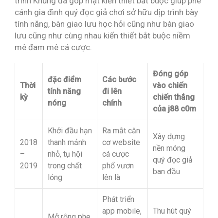
trình Khủng đã góp mặt kiến thiết bắt buộc giúp phe
cánh gia đình quý đọc giả chơi sở hữu dịp trình bày
tính năng, bàn giao lưu học hỏi cũng như bàn giao
lưu cũng như cùng nhau kiến thiết bắt buộc niềm
mê đam mê cá cược.
Đóng góp
đặc điểm
Các bước
Thời
vào chiến
tính năng
đi lên
kỳ
chiến thắng
nóng
chính
của j88 c0m
Khởi đầu hạn
Ra mắt căn
Xây dựng
2018
thanh mảnh
cơ website
nền móng
–
nhỏ, tụ hội
cá cược
quý đọc giả
2019
trong chất
phổ vươn
ban đầu
lỏng
lên là
Phát triển
app mobile,
Thu hút quý
Mở rộng phe