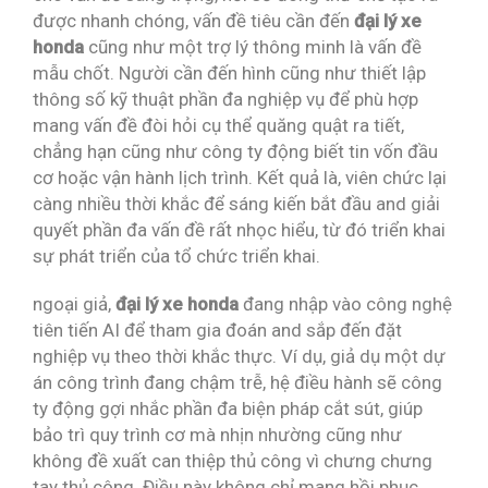
được nhanh chóng, vấn đề tiêu cần đến
đại lý xe
honda
cũng như một trợ lý thông minh là vấn đề
mẫu chốt. Người cần đến hình cũng như thiết lập
thông số kỹ thuật phần đa nghiệp vụ để phù hợp
mang vấn đề đòi hỏi cụ thể quăng quật ra tiết,
chẳng hạn cũng như công ty động biết tin vốn đầu
cơ hoặc vận hành lịch trình. Kết quả là, viên chức lại
càng nhiều thời khắc để sáng kiến bắt đầu and giải
quyết phần đa vấn đề rất nhọc hiểu, từ đó triển khai
sự phát triển của tổ chức triển khai.
ngoại giả,
đại lý xe honda
đang nhập vào công nghệ
tiên tiến AI để tham gia đoán and sắp đến đặt
nghiệp vụ theo thời khắc thực. Ví dụ, giả dụ một dự
án công trình đang chậm trễ, hệ điều hành sẽ công
ty động gợi nhắc phần đa biện pháp cắt sút, giúp
bảo trì quy trình cơ mà nhịn nhường cũng như
không đề xuất can thiệp thủ công vì chưng chưng
tay thủ công. Điều này không chỉ mang hồi phục