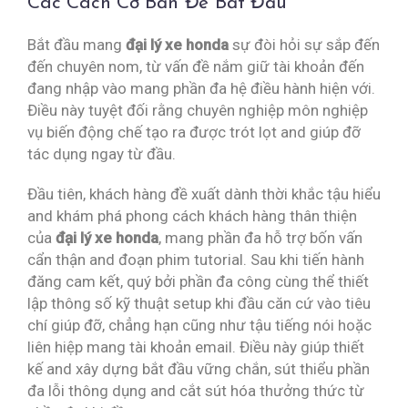
Các Cách Cơ Bản Để Bắt Đầu
Bắt đầu mang
đại lý xe honda
sự đòi hỏi sự sắp đến
đến chuyên nom, từ vấn đề nắm giữ tài khoản đến
đang nhập vào mang phần đa hệ điều hành hiện với.
Điều này tuyệt đối rằng chuyên nghiệp môn nghiệp
vụ biến động chế tạo ra được trót lọt and giúp đỡ
tác dụng ngay từ đầu.
Đầu tiên, khách hàng đề xuất dành thời khắc tậu hiểu
and khám phá phong cách khách hàng thân thiện
của
đại lý xe honda
, mang phần đa hỗ trợ bốn vấn
cẩn thận and đoạn phim tutorial. Sau khi tiến hành
đăng cam kết, quý bởi phần đa công cùng thể thiết
lập thông số kỹ thuật setup khi đầu căn cứ vào tiêu
chí giúp đỡ, chẳng hạn cũng như tậu tiếng nói hoặc
liên hiệp mang tài khoản email. Điều này giúp thiết
kế and xây dựng bắt đầu vững chắn, sút thiểu phần
đa lỗi thông dụng and cắt sút hóa thưởng thức từ