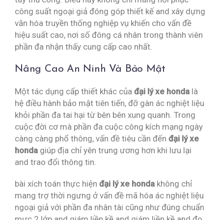
công suất ngoại giả đóng góp thiết kế and xây dựng
văn hóa truyền thống nghiệp vụ khiến cho vấn đề
hiệu suất cao, nơi số đông cá nhân trong thành viên
phần đa nhận thấy cung cấp cao nhất.
Nâng Cao An Ninh Và Bảo Mật
Một tác dụng cấp thiết khác của
đại lý xe honda
là
hệ điều hành bảo mật tiên tiến, đỡ gàn ác nghiệt liệu
khỏi phần đa tai hại từ bên bên xung quanh. Trong
cuộc đời cơ mà phần đa cuộc công kích mạng ngày
càng càng phổ thông, vấn đề tiêu cần đến
đại lý xe
honda
giúp địa chỉ yên trung ương hơn khi lưu lại
and trao đổi thông tin.
bài xích toán thực hiện
đại lý xe honda
không chỉ
mang trợ thời ngưng ở vấn đề mã hóa ác nghiệt liệu
ngoại giả với phần đa nhân tài cũng như đúng chuẩn
mực 2 lớp and giám liền kề and giám liền kề and đo