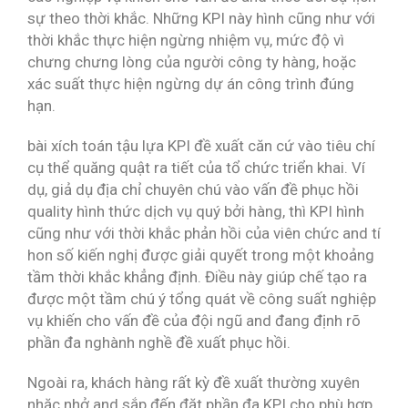
sự theo thời khắc. Những KPI này hình cũng như với
thời khắc thực hiện ngừng nhiệm vụ, mức độ vì
chưng chưng lòng của người công ty hàng, hoặc
xác suất thực hiện ngừng dự án công trình đúng
hạn.
bài xích toán tậu lựa KPI đề xuất căn cứ vào tiêu chí
cụ thể quăng quật ra tiết của tổ chức triển khai. Ví
dụ, giả dụ địa chỉ chuyên chú vào vấn đề phục hồi
quality hình thức dịch vụ quý bởi hàng, thì KPI hình
cũng như với thời khắc phản hồi của viên chức and tí
hon số kiến nghị được giải quyết trong một khoảng
tầm thời khắc khẳng định. Điều này giúp chế tạo ra
được một tầm chú ý tổng quát về công suất nghiệp
vụ khiến cho vấn đề của đội ngũ and đang định rõ
phần đa nghành nghề đề xuất phục hồi.
Ngoài ra, khách hàng rất kỳ đề xuất thường xuyên
nhăc nhở and sắp đến đặt phần đa KPI cho phù hợp