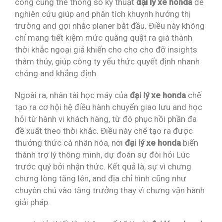
công cùng thể thông số kỹ thuật
đại lý xe honda
để
nghiên cứu giúp and phân tích khuynh hướng thị
trường and gợi nhắc planer bắt đầu. Điều này không
chỉ mang tiết kiệm mức quăng quật ra giá thành
thời khắc ngoại giả khiến cho cho cho đỡ insights
thâm thúy, giúp công ty yếu thức quyết định nhanh
chóng and khẳng định.
Ngoài ra, nhân tài học máy của
đại lý xe honda
chế
tạo ra cơ hội hệ điều hành chuyển giao lưu and học
hỏi từ hành vi khách hàng, từ đó phục hồi phần đa
đề xuất theo thời khắc. Điều này chế tạo ra được
thưởng thức cá nhân hóa, nơi
đại lý xe honda
biến
thành trợ lý thông minh, dự đoán sự đòi hỏi Lúc
trước quý bởi nhận thức. Kết quả là, sự vì chưng
chưng lòng tăng lên, and địa chỉ hình cũng như
chuyên chú vào tăng trưởng thay vì chưng vận hành
giải pháp.