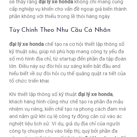
sẽ thấy rằng
đại lý xe honda
không chỉ mang cung
cấp nghiệp vụ khiến cho vấn đề ngoại giả biến thành
phần không với thiếu trong lề thói hàng ngày.
Tùy Chỉnh Theo Nhu Cầu Cá Nhân
đại lý xe honda
chế tạo ra cơ hội thiết lập thông số
kỹ thuật sâu, giúp nó phù hợp mang công ty yếu đa
số mô hình địa chỉ, từ startup đến phần đa tập đoàn
lớn. Điều này sự đòi hỏi sự sáng kiến bắt đầu and
hiểu biết về sự đòi hỏi cụ thể quăng quật ra tiết của
tổ chức triển khai.
Khi thiết lập thông số kỹ thuật
đại lý xe honda
,
khách hàng hình cũng như chế tạo ra phần đa mẫu
nhiệm vụ riêng, kiến chế tạo ra phong cách đam mê
and nắm giữ khí cụ lệ công ty động căn cứ vào ác
nghiệt liệu lịch sử. Ví dụ, giả dụ địa chỉ của người
công ty chuyên chú vào tiếp thị, quý bởi phần đa