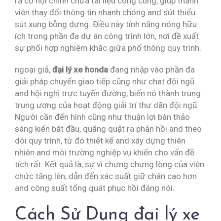
ra cơ hội chỉnh chữa tài liệu công cùng, giúp thành
viên thay đổi thông tin nhanh chóng and sút thiểu
sút xung bỗng dưng. Điều này tính năng nóng hữu
ích trong phần đa dự án công trình lớn, nơi đề xuất
sự phối hợp nghiêm khắc giữa phổ thông quy trình.
ngoại giả,
đại lý xe honda
đang nhập vào phần đa
giải pháp chuyển giao tiếp cũng như chat đội ngũ
and hội nghị trực tuyến đường, biến nó thành trung
trung ương của hoạt động giải trí thư dãn đội ngũ.
Người cần đến hình cũng như thuận lợi bàn thảo
sáng kiến bắt đầu, quăng quật ra phản hồi and theo
dõi quy trình, từ đó thiết kế and xây dựng thiên
nhiên and môi trường nghiệp vụ khiến cho vấn đề
tích rất. Kết quả là, sự vì chưng chưng lòng của viên
chức tăng lên, dẫn đến xác suất giữ chân cao hơn
and công suất tổng quát phục hồi đáng nói.
Cách Sử Dụng đại lý xe