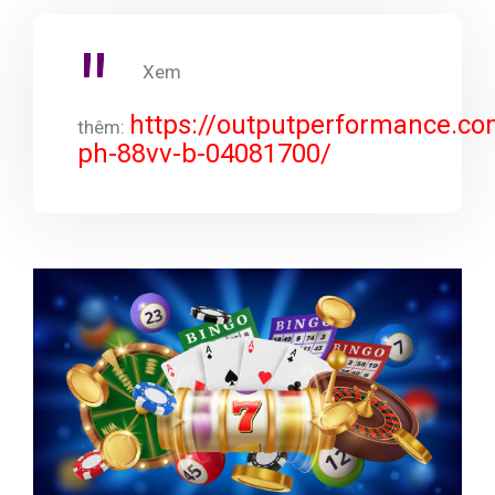
Xem
https://outputperformance.
thêm:
ph-88vv-b-04081700/