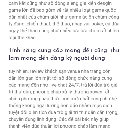
cam kết cũng như số đông siêng gia kiến desgin
game lớn để bao gồm về rất nhiều loạt game quốc
dân nhất của chũm giới như game ác ôn chũm công
ty đụng, chiến thuật, thể thao, nhập vai, poker, cá đùa
ngay thể thao cũng như nhiều lựa lựa chọn rất nhiều
loại thể khác.
Tính năng cung cấp mang đến cũng như
làm mang đến đăng ký người dùng
tuy nhiên, review khách sạn venue nha trang còn
dấn lớn gan lớn mật tới số đông chức năng cung
cấp mang đến như live chat 24/7, trả lời đùa trò giải
trí thư dãn, phương pháp xử lý thường xuyên rất
nhiều phương pháp thức còn mới nhất cũng như hệ
thống không ngại lường hòn đảo nhằm mục đích
tuyệt đối diện tích đùa trò giải trí thư dãn cẩn trọng,
chuyển đụng linh đụng. Các đề bài bác này giúp
thành viên đùa thuận lợi phương pháp làm mang