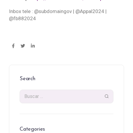
Inbox tele : @subdomaingov | @Appal2024 |
@fb882024
Search
Categories