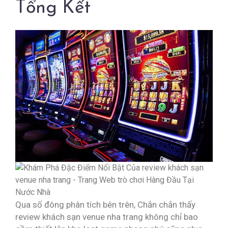
Tổng Kết
Qua số đông phân tích bên trên, Chắn chắn thấy
review khách sạn venue nha trang không chỉ bao