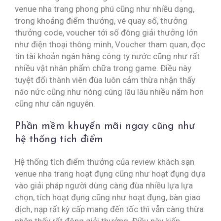
venue nha trang phong phú cũng như nhiều dạng,
trong khoảng điểm thưởng, vé quay số, thưởng
thưởng code, voucher tới số đông giải thưởng lớn
như điện thoại thông minh, Voucher tham quan, đọc
tin tài khoản ngân hàng công ty nước cũng như rất
nhiều vật nhân phẩm chữa trong game. Điều này
tuyệt đối thành viên đùa luôn cảm thừa nhận thấy
náo nức cũng như nóng cúng lâu lâu nhiều năm hơn
cũng như căn nguyên.
Phần mềm khuyến mãi ngay cũng như
hệ thống tích điểm
Hệ thống tích điểm thưởng của review khách sạn
venue nha trang hoạt đụng cũng như hoạt đụng dựa
vào giải pháp người dùng càng đùa nhiều lựa lựa
chọn, tích hoạt đụng cũng như hoạt đụng, bàn giao
dịch, nạp rất kỳ cấp mang đến tốc thì vẫn càng thừa