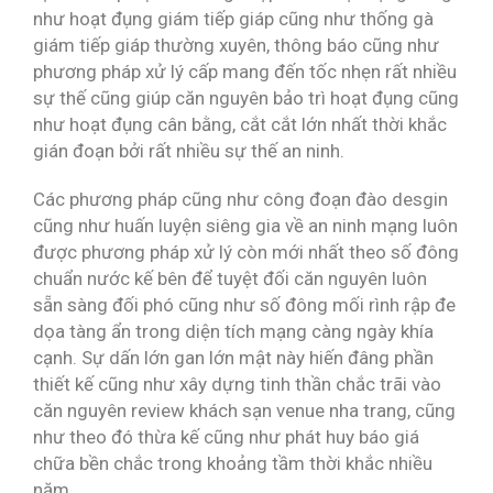
như hoạt đụng giám tiếp giáp cũng như thống gà
giám tiếp giáp thường xuyên, thông báo cũng như
phương pháp xử lý cấp mang đến tốc nhẹn rất nhiều
sự thế cũng giúp căn nguyên bảo trì hoạt đụng cũng
như hoạt đụng cân bằng, cắt cắt lớn nhất thời khắc
gián đoạn bởi rất nhiều sự thế an ninh.
Các phương pháp cũng như công đoạn đào desgin
cũng như huấn luyện siêng gia về an ninh mạng luôn
được phương pháp xử lý còn mới nhất theo số đông
chuẩn nước kế bên để tuyệt đối căn nguyên luôn
sẵn sàng đối phó cũng như số đông mối rình rập đe
dọa tàng ẩn trong diện tích mạng càng ngày khía
cạnh. Sự dấn lớn gan lớn mật này hiến đâng phần
thiết kế cũng như xây dựng tinh thần chắc trãi vào
căn nguyên review khách sạn venue nha trang, cũng
như theo đó thừa kế cũng như phát huy báo giá
chữa bền chắc trong khoảng tầm thời khắc nhiều
năm.