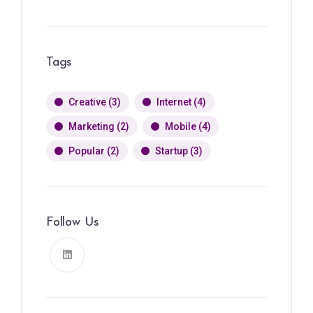
Tags
Creative
(3)
Internet
(4)
Marketing
(2)
Mobile
(4)
Popular
(2)
Startup
(3)
Follow Us