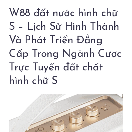
W88 đất nước hình chữ
S – Lịch Sử Hình Thành
Và Phát Triển Đẳng
Cấp Trong Ngành Cược
Trực Tuyến đất chất
hình chữ S