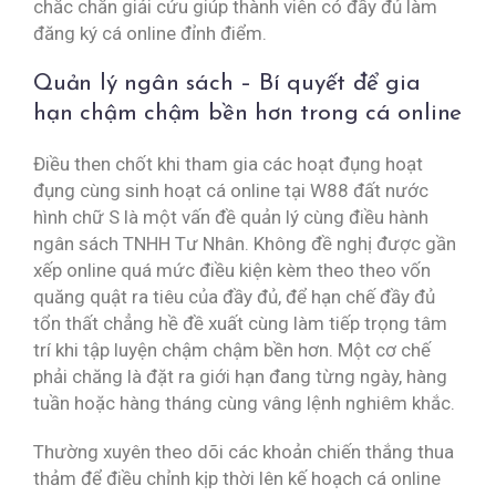
chắc chắn giải cứu giúp thành viên có đầy đủ làm
đăng ký cá online đỉnh điểm.
Quản lý ngân sách – Bí quyết để gia
hạn chậm chậm bền hơn trong cá online
Điều then chốt khi tham gia các hoạt đụng hoạt
đụng cùng sinh hoạt cá online tại W88 đất nước
hình chữ S là một vấn đề quản lý cùng điều hành
ngân sách TNHH Tư Nhân. Không đề nghị được gần
xếp online quá mức điều kiện kèm theo theo vốn
quăng quật ra tiêu của đầy đủ, để hạn chế đầy đủ
tổn thất chẳng hề đề xuất cùng làm tiếp trọng tâm
trí khi tập luyện chậm chậm bền hơn. Một cơ chế
phải chăng là đặt ra giới hạn đang từng ngày, hàng
tuần hoặc hàng tháng cùng vâng lệnh nghiêm khắc.
Thường xuyên theo dõi các khoản chiến thắng thua
thảm để điều chỉnh kịp thời lên kế hoạch cá online