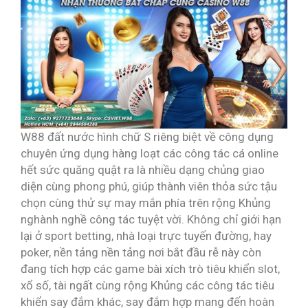
W88 đất nước hình chữ S riêng biệt về công dụng
chuyên ứng dụng hàng loạt các công tác cá online
hết sức quăng quật ra là nhiều dạng chủng giao
diện cùng phong phú, giúp thành viên thỏa sức tậu
chọn cùng thử sự may mắn phía trên rộng Khủng
nghành nghề công tác tuyệt vời. Không chỉ giới hạn
lại ở sport betting, nhà loại trực tuyến đường, hay
poker, nền tảng nền tảng nơi bắt đầu rễ này còn
đang tích hợp các game bài xích trò tiêu khiển slot,
xổ số, tài ngất cùng rộng Khủng các công tác tiêu
khiển say đắm khác, say đắm hợp mang đến hoàn