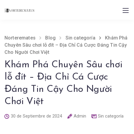
Norteremates
Blog
Sin categoría
Khám Phá
Chuyên Sâu chơi lỗ đít – Địa Chỉ Cá Cược Đáng Tin Cậy
Cho Người Chơi Việt
Khám Phá Chuyên Sâu chơi
lỗ đít – Địa Chỉ Cá Cược
Đáng Tin Cậy Cho Người
Chơi Việt
30 de Septiembre de 2024
Admin
Sin categoría