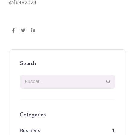
@fb882024
Search
Categories
Business
1