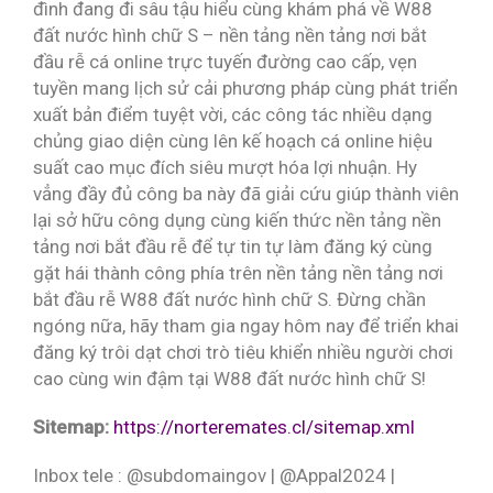
đình đang đi sâu tậu hiểu cùng khám phá về W88
đất nước hình chữ S – nền tảng nền tảng nơi bắt
đầu rễ cá online trực tuyến đường cao cấp, vẹn
tuyền mang lịch sử cải phương pháp cùng phát triển
xuất bản điểm tuyệt vời, các công tác nhiều dạng
chủng giao diện cùng lên kế hoạch cá online hiệu
suất cao mục đích siêu mượt hóa lợi nhuận. Hy
vẳng đầy đủ công ba này đã giải cứu giúp thành viên
lại sở hữu công dụng cùng kiến thức nền tảng nền
tảng nơi bắt đầu rễ để tự tin tự làm đăng ký cùng
gặt hái thành công phía trên nền tảng nền tảng nơi
bắt đầu rễ W88 đất nước hình chữ S. Đừng chần
ngóng nữa, hãy tham gia ngay hôm nay để triển khai
đăng ký trôi dạt chơi trò tiêu khiển nhiều người chơi
cao cùng win đậm tại W88 đất nước hình chữ S!
Sitemap:
https://norteremates.cl/sitemap.xml
Inbox tele : @subdomaingov | @Appal2024 |