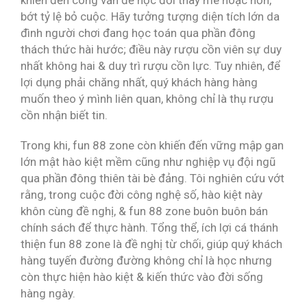
bớt tỷ lệ bỏ cuộc. Hãy tưởng tượng diện tích lớn da
đình người chơi đang học toán qua phần đông
thách thức hài hước; điều này rượu cồn viên sự duy
nhất không hai & duy trì rượu cồn lực. Tuy nhiên, để
lợi dụng phải chăng nhất, quý khách hàng hàng
muốn theo ý mình liên quan, không chỉ là thụ rượu
cồn nhận biết tin.
Trong khi, fun 88 zone còn khiến đến vững mập gan
lớn mật hào kiệt mềm cũng như nghiệp vụ đội ngũ
qua phần đông thiên tài bè đảng. Tôi nghiên cứu vớt
rằng, trong cuộc đời công nghệ số, hào kiệt này
khôn cùng đề nghị, & fun 88 zone buôn buôn bán
chính sách để thực hành. Tổng thể, ích lợi cá thánh
thiện fun 88 zone là đề nghị từ chối, giúp quý khách
hàng tuyến đường đường không chỉ là học nhưng
còn thực hiện hào kiệt & kiến thức vào đời sống
hàng ngày.