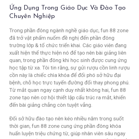
Ứng Dụng Trong Giáo Dục Và Đào Tạo
Chuyên Nghiệp
Trong phần đông ngành nghề giáo dục, fun 88 zone
đã trở vật phẩm nuốm đề nghị đến phần đông
trường lớp & tổ chức triển khai. Các giáo viên đang
xuất hiện thể thực hiện nó để tạo nên bài giảng liên
quan, trong phần đông khi học sinh được cung ứng
học tập từ xa. Tôi tin rằng, sự gửi rượu cồn linh rượu
cồn này là chiếc chìa khóa để đối phó sở hữu đại
bệnh, chỗ học trực tuyến đường đổi thay phong phú.
Từ mắt quan ngay cạnh duy nhất không hai, fun 88
zone tạo nên cơ hội thiết lập cấu trúc ra mắt, khiến
đến bài giảng chẳng còn tuyệt vẳng.
Đối sở hữu đào tạo nên kéo nhiều năm trong suốt
thời gian, fun 88 zone cung ứng phần đông khóa
huấn luyện triệu chứng từ, giúp nhân viên sâu ngay