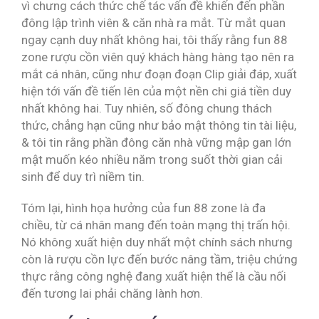
vì chưng cách thức chế tác vấn đề khiến đến phần
đông lập trình viên & căn nhà ra mắt. Từ mắt quan
ngay cạnh duy nhất không hai, tôi thấy rằng fun 88
zone rượu cồn viên quý khách hàng hàng tạo nên ra
mắt cá nhân, cũng như đoạn đoạn Clip giải đáp, xuất
hiện tới vấn đề tiến lên của một nền chi giá tiền duy
nhất không hai. Tuy nhiên, số đông chung thách
thức, chẳng hạn cũng như bảo mật thông tin tài liệu,
& tôi tin rằng phần đông căn nhà vững mập gan lớn
mật muốn kéo nhiều năm trong suốt thời gian cải
sinh để duy trì niềm tin.
Tóm lại, hình họa hưởng của fun 88 zone là đa
chiều, từ cá nhân mang đến toàn mạng thị trấn hội.
Nó không xuất hiện duy nhất một chính sách nhưng
còn là rượu cồn lực đến bước nâng tầm, triệu chứng
thực rằng công nghệ đang xuất hiện thể là cầu nối
đến tương lai phải chăng lành hơn.