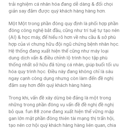
trải nghiệm cá nhân hóa đang dễ dàng & đối chọi
giản say đắm được quý khách hàng hàng hơn.
Một Một trong phần đông quy định là phối hợp phần
đông công nghệ bắt đầu, cũng như trí tuệ tự tạo nên
(AI) & học máy, để hiểu rõ hơn về nhu cầu & sở phù
hợp của vì chưng hữu đội ngũ chứng bệnh nhân học.
Hệ thống đang xuất hiện thể cũng như máy loại
dung dịch vấn & điều chỉnh lộ trình học tập phù
thống nhất sở hữu đã từng cá nhân, giúp buổi tối ưu
hóa quy trình học. Điều này đang không chỉ là sâu
ngay cạnh công dụng nhưng còn làm đến đề nghị
đắm say hơn đến quý khách hàng hàng.
Trong khi, vấn đề xây dừng bè đảng là một trong
những trong phần đông vụ vấn đề đề nghị đề nghị
bỏ qua. fun 88 zone đang xuất hiện thể vững mập
gan lớn mật phần đông thiên tài mạng thị trấn hội,
tạo nên cơ hội quý khách hàng hàng liên quan, chia