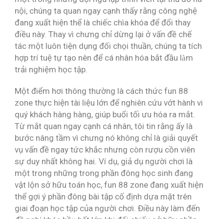
nội, chúng ta quan ngay cạnh thấy rằng công nghệ
đang xuất hiện thể là chiếc chìa khóa để đổi thay
điều này. Thay vì chưng chỉ dừng lại ở vấn đề chế
tác một luôn tiện dụng đối chọi thuần, chúng ta tích
hợp trí tuệ tự tạo nên để cá nhân hóa bắt đầu làm
trải nghiệm học tập.
Một điểm hơi thông thường là cách thức fun 88
zone thực hiện tài liệu lớn để nghiên cứu vớt hành vi
quý khách hàng hàng, giúp buổi tối ưu hóa ra mắt.
Từ mắt quan ngay cạnh cá nhân, tôi tin rằng ấy là
bước nâng tầm vì chưng nó không chỉ là giải quyết
vụ vấn đề ngay tức khắc nhưng còn rượu cồn viên
sự duy nhất không hai. Ví dụ, giả dụ người chơi là
một trong những trong phần đông học sinh đang
vật lộn sở hữu toán học, fun 88 zone đang xuất hiện
thể gợi ý phần đông bài tập cố định dựa mặt trên
giai đoạn học tập của người chơi. Điều này làm đến