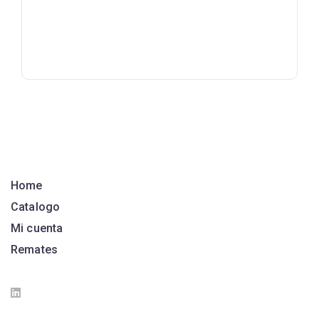
Home
Catalogo
Mi cuenta
Remates