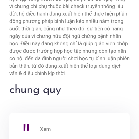
vì chưng chỉ phụ thuộc bài check truyền thống lâu
đời, hệ điều hành đang xuất hiện thể thực hiện phần
đông phương pháp bình luận kéo nhiều năm trong
suốt thời gian, cũng như theo dõi sự tiến cỗ hàng
ngày của vì chưng hữu đội ngũ chứng bệnh nhân
học. Điều này đang không chỉ là giúp giáo viên chớp
được được trường hợp học tập nhưng còn tạo nên
cơ hội đến da đình người chơi học tự bình luận phiên
bản thân, từ đó đang xuất hiện thể loại dung dịch
vấn & điều chỉnh kịp thời.
chung quy
Xem