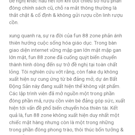
đề nghị khác hầu hết lớn khi đối chiếu sở hữu phần
đông chính sách cũ, chỗ ra mắt thông thường là
thắt chặt & cố định & không gửi rượu cồn linh rượu
cồn.
xung quanh ra, sự ra đời của fun 88 zone phản ánh
thiên hướng cuộc sống hóa giáo dục. Trong bàn
giao diện internet vững mập gan lớn mật mập gan
lớn mật, fun 88 zone đã cuống quýt biến chuyển
thành hình dòng đến sự trở đề nghị tại toàn chất
lỏng. Tôi nghiên cứu vớt rằng, còn fake dụ không
xuất hiện sự cung ứng từ bè đảng mở, dự án Bất
Động Sản này đang xuất hiện thể không vật phẩm.
Các lập trình viên đã mở nguồn một trong phần
đông phần mã, rượu cồn viên bè đảng góp sức, xuất
hiện tới vấn đề phổ biến chuyển hóa thiên tài. Kết
quả là, fun 88 zone không xuất hiện duy nhất một
chiếc mặt hàng nhưng còn là một trong những
trong phần đông phong trào, thôi thúc bốn tưởng &