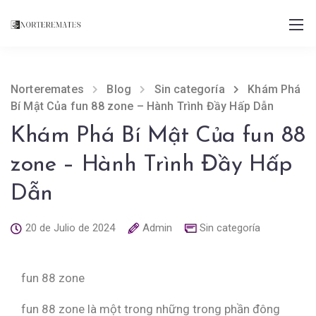
Norteremates
Blog
Sin categoría
Khám Phá
Bí Mật Của fun 88 zone – Hành Trình Đầy Hấp Dẫn
Khám Phá Bí Mật Của fun 88
zone – Hành Trình Đầy Hấp
Dẫn
20 de Julio de 2024
Admin
Sin categoría
fun 88 zone
fun 88 zone là một trong những trong phần đông