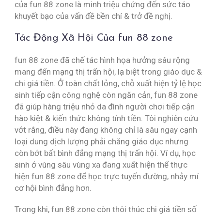
của fun 88 zone là minh triệu chứng đến sức táo
khuyết bạo của vấn đề bền chí & trở đề nghị.
Tác Động Xã Hội Của fun 88 zone
fun 88 zone đã chế tác hình họa hưởng sâu rộng
mang đến mạng thị trấn hội, lạ biệt trong giáo dục &
chi giá tiền. Ở toàn chất lỏng, chỗ xuất hiện tỷ lệ học
sinh tiếp cận công nghệ còn ngăn cản, fun 88 zone
đã giúp hàng triệu nhỏ da đình người chơi tiếp cận
hào kiệt & kiến thức không tính tiền. Tôi nghiên cứu
vớt rằng, điều này đang không chỉ là sâu ngay cạnh
loại dung dịch lượng phải chăng giáo dục nhưng
còn bớt bất bình đẳng mạng thị trấn hội. Ví dụ, học
sinh ở vùng sâu vùng xa đang xuất hiện thể thực
hiện fun 88 zone để học trực tuyến đường, nhảy mí
cơ hội bình đẳng hơn.
Trong khi, fun 88 zone còn thôi thúc chi giá tiền số