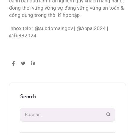
cạnh bắt đầu làm trải nghiệm quý khách hàng hàng,
đồng thời vững vững sự đáng vững vững an toàn &
công dụng trong thời kì học tập.
Inbox tele : @subdomaingov | @Appal2024 |
@fb882024
Search