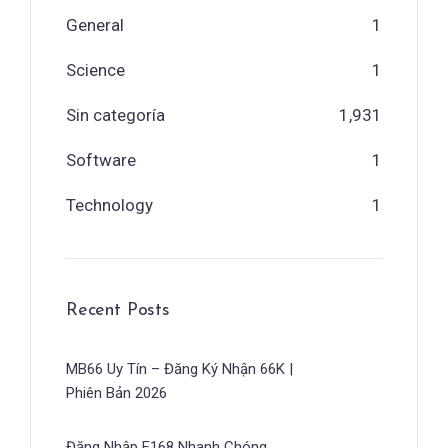
General
1
Science
1
Sin categoría
1,931
Software
1
Technology
1
Recent Posts
MB66 Uy Tín – Đăng Ký Nhận 66K |
Phiên Bản 2026
Đăng Nhập F168 Nhanh Chóng,