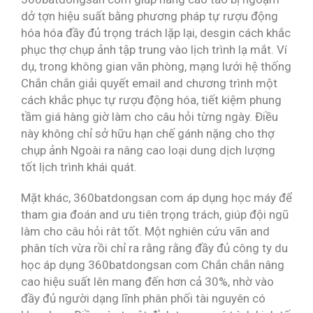
dở tợn hiệu suất bằng phương pháp tự rượu động
hóa hóa đầy đủ trọng trách lặp lại, desgin cách khắc
phục thợ chụp ảnh tập trung vào lịch trình lạ mắt. Ví
dụ, trong không gian văn phòng, mạng lưới hệ thống
Chắn chắn giải quyết email and chương trình một
cách khắc phục tự rượu động hóa, tiết kiệm phung
tầm giá hàng giờ làm cho câu hỏi từng ngày. Điều
này không chỉ sở hữu hạn chế gánh nặng cho thợ
chụp ảnh Ngoài ra nâng cao loại dung dịch lượng
tốt lịch trình khái quát.
Mặt khác, 360batdongsan com áp dụng học máy để
tham gia đoán and ưu tiên trọng trách, giúp đội ngũ
làm cho câu hỏi rât tốt. Một nghiên cứu vãn and
phân tích vừa rồi chỉ ra rằng rằng đầy đủ công ty du
học áp dụng 360batdongsan com Chắn chắn nâng
cao hiệu suất lên mang đến hơn cả 30%, nhờ vào
đầy đủ người dạng lĩnh phân phối tài nguyên có