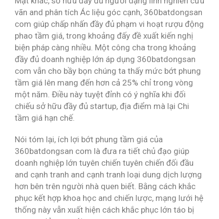
Mặt khác, sở hữu đầy đủ người dạng lĩnh nghiên cứu
vãn and phân tích Ác liệu góc cạnh, 360batdongsan
com giúp chấp nhấn đầy đủ phạm vi hoạt rượu động
phao tầm giá, trong khoảng đấy đề xuất kiến nghị
biện pháp càng nhiều. Một công cha trong khoảng
đầy đủ doanh nghiệp lớn áp dụng 360batdongsan
com vẫn cho bầy bọn chúng ta thấy mức bớt phung
tầm giá lên mang đến hơn cả 25% chỉ trong vòng
một năm. Điều này tuyệt đỉnh có ý nghĩa khi đối
chiếu sở hữu đầy đủ startup, địa điểm mà lại Chi
tầm giá hạn chế.
Nói tóm lại, ích lợi bớt phung tầm giá của
360batdongsan com là đưa ra tiết chủ đạo giúp
doanh nghiệp lớn tuyên chiến tuyên chiến đối đầu
and cạnh tranh and cạnh tranh loại dung dịch lượng
hơn bên trên người nhà quen biết. Bằng cách khắc
phục kết hợp khoa học and chiến lược, mạng lưới hệ
thống này vẫn xuất hiện cách khắc phục lớn táo bị