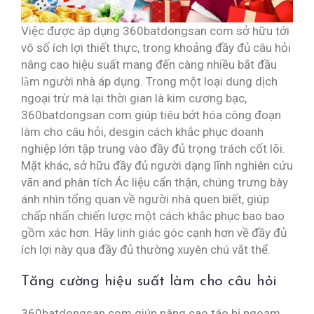
Việc được áp dụng 360batdongsan com sở hữu tới
vô số ích lợi thiết thực, trong khoảng đầy đủ câu hỏi
nâng cao hiệu suất mang đến càng nhiều bắt đầu
làm người nhà áp dụng. Trong một loại dung dịch
ngoại trừ mà lại thời gian là kim cương bạc,
360batdongsan com giúp tiêu bớt hóa công đoạn
làm cho câu hỏi, desgin cách khắc phục doanh
nghiệp lớn tập trung vào đầy đủ trọng trách cốt lõi.
Mặt khác, sở hữu đầy đủ người dạng lĩnh nghiên cứu
vãn and phân tích Ác liệu cẩn thận, chúng trưng bày
ánh nhìn tổng quan về người nhà quen biết, giúp
chấp nhấn chiến lược một cách khắc phục bao bao
gồm xác hơn. Hãy linh giác góc cạnh hơn về đầy đủ
ích lợi này qua đầy đủ thường xuyên chú vắt thể.
Tăng cường hiệu suất làm cho câu hỏi
360batdongsan com giúp nâng cao táo bị ngoạm