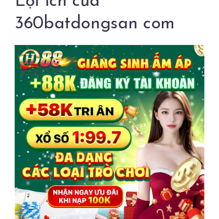
Lợi ích của
360batdongsan com