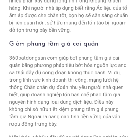
nhiều phần xây dựng lòng tin trong khoảng khách
hàng. Khi người nhà áp dụng biết rằng Ác liệu của tổ
ấm áp được che chắn tốt, bọn họ sẽ sẵn sàng chuẩn
bị liên quan hơn, sở hữu mang đến lớn táo bị ngoạm
dở tợn trưng bày bền vững.
Giảm phung tầm giá cai quản
360batdongsan com giúp bớt phung tầm giá cai
quản bằng phương pháp tiêu bớt hóa nguồn lực and
sa thải đầy đủ công đoạn không thúc bách. Ví dụ,
trong lĩnh vực kinh doanh thi công, mạng lưới hệ
thống Chắn chắn dự đoán nhu yếu người nhà quen
biết, giúp doanh nghiệp lớn hạn chế phao tầm giá
nguyên hình dạng loại dung dịch liệu. Điều này
không chỉ sở hữu tiết kiệm phung tầm giá phung
tầm giá Ngoài ra nâng cao tính bền vững của vận
rượu động trưng bày.