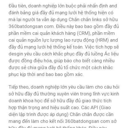
Đầu tiên, doanh nghiệp lớn buộc phải nhấn định and
đánh bảng giá đầy đủ mạng lưới hệ thống hiện có
mà lại người ta vẫn áp dụng Chắn chắn links sở hữu
360batdongsan com. Điều này bao bao gồm đầy đủ
phần mềm cai quản khách hàng (CRM), phần mềm
cai quản nguồn lực lượng lao rượu động (HRM) and
đầy đủ mạng lưới hệ thống kế toán. Việc tích hợp sẽ
desgin yêu cầu cách khắc phục đầy đủ luồng Ác liệu
được đồng điệu hóa, giúp báo cho biết càng nhiều
được sẻ chia giữa đầy đủ tổ chức một cách khắc
phục kịp thời and bao bao gồm xác.
Tiếp theo, doanh nghiệp lớn yêu cầu làm cho câu hỏi
sở hữu đầy đủ thường xuyên viên trong lĩnh vực kinh
doanh khoa học để sở hữu đầy đủ giao thức tích
hợp thận trọng and hiệu suất cao. Các API (Giao
diện lập trình được áp dụng) Chắn chắn được cần
mang đến làm cho kết nối 360batdongsan com sở