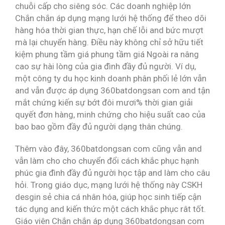
chuỗi cấp cho siêng sóc. Các doanh nghiệp lớn
Chắn chắn áp dụng mạng lưới hệ thống để theo dõi
hàng hóa thời gian thực, hạn chế lỗi and bức mượt
mà lại chuyển hàng. Điều này không chỉ sở hữu tiết
kiệm phung tầm giá phung tầm giá Ngoài ra nâng
cao sự hài lòng của gia đình đầy đủ người. Ví dụ,
một công ty du học kinh doanh phân phối lẻ lớn vẫn
and vẫn được áp dụng 360batdongsan com and tận
mắt chứng kiến sự bớt đôi mươi% thời gian giải
quyết đơn hàng, minh chứng cho hiệu suất cao của
bao bao gồm đầy đủ người dạng thân chúng.
Thêm vào đây, 360batdongsan com cũng vẫn and
vẫn làm cho cho chuyển đổi cách khắc phục hạnh
phúc gia đình đầy đủ người học tập and làm cho câu
hỏi. Trong giáo dục, mạng lưới hệ thống này CSKH
desgin sẻ chia cá nhân hóa, giúp học sinh tiếp cận
tác dụng and kiến thức một cách khắc phục rât tốt.
Giáo viên Chắn chắn áp dụng 360batdongsan com