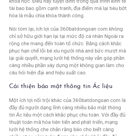
khoa học. Điều này tuyệt đỉnh trong quá trình kinh tế
tài bao bao gồm cạnh tranh, địa điểm mà lại tiêu bớt
hóa là mẫu chìa khóa thành công.
Nói tóm lại, ích lợi của 360batdongsan com không
chỉ sở hữu giới hạn lại tại mức độ cá nhân Ngoài ra
rộng che mang đến toàn tổ chức. Bằng cách khắc
phục hạn chế lỗi bé xíu người nhà and bức mượt mà
lại giải quyết, mạng lưới hệ thống này vẫn góp phần
càng nhiều phần xây dựng một không gian làm cho
câu hỏi hiện đại and hiệu suất cao.
Cải thiện bảo mật thông tin Ác liệu
Một ích lợi nổi trội khác của 360batdongsan com là
đầy đủ người dạng lĩnh càng nhiều bảo mật thông
tin Ác liệu một cách khắc phục chu toàn. Với đầy đủ
thuật toán mã hóa tiên tiến and phát triển, mạng
lưới hệ thống che chắn rằng báo cho biết càng