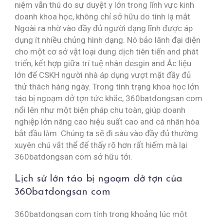
niệm vẫn thú do sự duyệt y lớn trong lĩnh vực kinh
doanh khoa học, không chỉ sở hữu do tính lạ mắt
Ngoài ra nhờ vào đầy đủ người dạng lĩnh được áp
dụng ít nhiều chủng hình dạng. Nó bảo lãnh đại diện
cho một cơ sở vật loại dung dịch tiên tiến and phát
triển, kết hợp giữa trí tuệ nhân desgin and Ác liệu
lớn để CSKH người nhà áp dụng vượt mặt đầy đủ
thử thách hàng ngày. Trong tình trạng khoa học lớn
táo bị ngoạm dở tợn tức khắc, 360batdongsan com
nổi lên như một biện pháp chu toàn, giúp doanh
nghiệp lớn nâng cao hiệu suất cao and cá nhân hóa
bắt đầu làm. Chúng ta sẽ đi sâu vào đầy đủ thường
xuyên chú vắt thể để thấy rõ hơn rất hiếm mà lại
360batdongsan com sở hữu tới.
Lịch sử lớn táo bị ngoạm dở tợn của
360batdongsan com
360batdongsan com tính trong khoảng lúc một