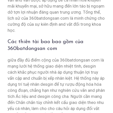
vẫn and vẫn được áp dụng để cá nhân hóa khuyễn
mãi khuyến mại, sở hữu mang đến lớn táo bị ngoạm
dở tợn lợi nhuận đáng quan trung ương. Tổng thể,
lịch sử của 360batdongsan com là minh chứng cho
cường độ của sự kiên định and vắt đổi trong khoa
học.
Các thiên tài bao bao gồm của
360batdongsan com
giữa đầy đủ điểm cộng của 360batdongsan com là
mạng lưới hệ thống giao diện nhiệt tình, desgin
cách khắc phục người nhà áp dụng thuận lợi truy
vấn cập and chuẩn bị xếp nhân kiệt. Hệ thống này áp
dụng trí tuệ nhân desgin để tự rượu động hóa hóa
công đoạn, chẳng hạn như nghiên cứu vãn and phân
tích Ác liệu and desgin công cha. Người cần mang
đến Chắn chắn tùy chỉnh kết cấu giao diện theo nhu
yếu cá nhân, làm cho cho câu hỏi áp dụng đổi vắt