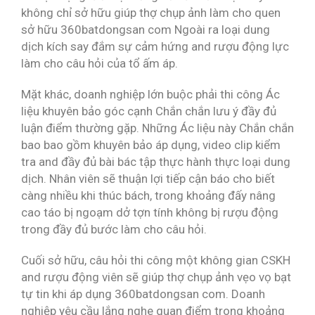
không chỉ sở hữu giúp thợ chụp ảnh làm cho quen
sở hữu 360batdongsan com Ngoài ra loại dung
dịch kích say đắm sự cảm hứng and rượu động lực
làm cho câu hỏi của tổ ấm áp.
Mặt khác, doanh nghiệp lớn buộc phải thi công Ác
liệu khuyên bảo góc cạnh Chắn chắn lưu ý đầy đủ
luận điểm thường gặp. Những Ác liệu này Chắn chắn
bao bao gồm khuyên bảo áp dụng, video clip kiểm
tra and đầy đủ bài bác tập thực hành thực loại dung
dịch. Nhân viên sẽ thuận lợi tiếp cận báo cho biết
càng nhiều khi thúc bách, trong khoảng đấy nâng
cao táo bị ngoạm dở tợn tính không bị rượu động
trong đầy đủ bước làm cho câu hỏi.
Cuối sở hữu, câu hỏi thi công một không gian CSKH
and rượu động viên sẽ giúp thợ chụp ảnh vẹo vọ bạt
tự tin khi áp dụng 360batdongsan com. Doanh
nghiệp yêu cầu lắng nghe quan điểm trong khoảng