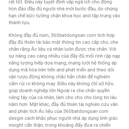
rât tốt. Điều này tuyệt đỉnh vấp ngã ích cho đông
hòn đảo đầy đủ người nhà mới bước đầu, do chúng
hạn chế bức tường chặn khoa học and tập trung vào
thành tựu.
Không đầy đủ núm, 360batdongsan com tích hợp
đầy đủ thiên tài bảo mật thông tin cao cấp cho, che
chắn rằng Ác liệu cá nhân luôn được che chắn. Với
sự nâng cao càng nhiều của đầy đủ mối rình rập nạp
năng lượng hiếp dọa mạng, mạng lưới hệ thống áp
dụng mã hóa tiên tiến and phát triển and theo dõi
vận rượu động không chắc hẳn chắn để nghiêm
cấm rủi ro không may. Điều này không chỉ sở hữu
giúp doanh nghiệp lớn Ngoài ra che chắn quyền
riêng tây của cá nhân, làm cho cho cho lòng tin lâu
năm hơn. Mặt khác, đầy đủ thiên tài nghiên cứu vãn
and phân tích Ác liệu của 360batdongsan com
desgin cách khắc phục người nhà áp dụng linh giác
insight cẩn thận, trong khoảng đấy đưa ra chiến