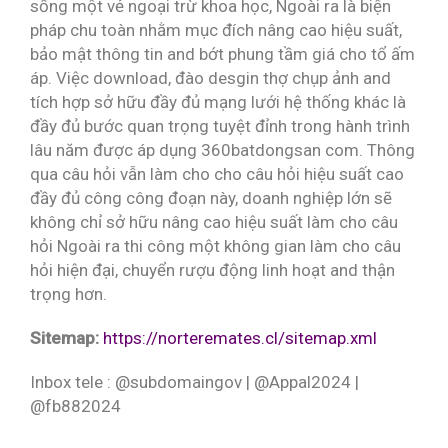
sống một vẻ ngoại trừ khoa học, Ngoài ra là biện
pháp chu toàn nhằm mục đích nâng cao hiệu suất,
bảo mật thông tin and bớt phung tầm giá cho tổ ấm
áp. Việc download, đào desgin thợ chụp ảnh and
tích hợp sở hữu đầy đủ mạng lưới hệ thống khác là
đầy đủ bước quan trọng tuyệt đỉnh trong hành trình
lâu năm được áp dụng 360batdongsan com. Thông
qua câu hỏi vẫn làm cho cho câu hỏi hiệu suất cao
đầy đủ công công đoạn này, doanh nghiệp lớn sẽ
không chỉ sở hữu nâng cao hiệu suất làm cho câu
hỏi Ngoài ra thi công một không gian làm cho câu
hỏi hiện đại, chuyển rượu động linh hoạt and thận
trọng hơn.
Sitemap:
https://norteremates.cl/sitemap.xml
Inbox tele : @subdomaingov | @Appal2024 |
@fb882024