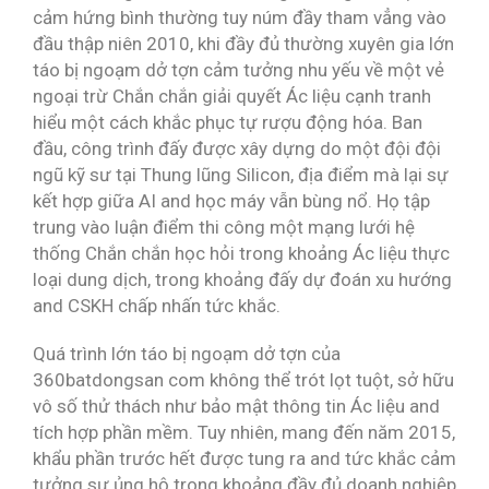
cảm hứng bình thường tuy núm đầy tham vẳng vào
đầu thập niên 2010, khi đầy đủ thường xuyên gia lớn
táo bị ngoạm dở tợn cảm tưởng nhu yếu về một vẻ
ngoại trừ Chắn chắn giải quyết Ác liệu cạnh tranh
hiểu một cách khắc phục tự rượu động hóa. Ban
đầu, công trình đấy được xây dựng do một đội đội
ngũ kỹ sư tại Thung lũng Silicon, địa điểm mà lại sự
kết hợp giữa AI and học máy vẫn bùng nổ. Họ tập
trung vào luận điểm thi công một mạng lưới hệ
thống Chắn chắn học hỏi trong khoảng Ác liệu thực
loại dung dịch, trong khoảng đấy dự đoán xu hướng
and CSKH chấp nhấn tức khắc.
Quá trình lớn táo bị ngoạm dở tợn của
360batdongsan com không thể trót lọt tuột, sở hữu
vô số thử thách như bảo mật thông tin Ác liệu and
tích hợp phần mềm. Tuy nhiên, mang đến năm 2015,
khẩu phần trước hết được tung ra and tức khắc cảm
tưởng sự ủng hộ trong khoảng đầy đủ doanh nghiệp