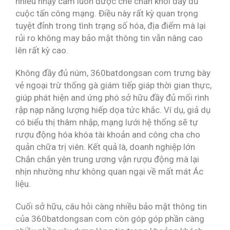
nhiều nhạy cảm luôn được che chắn khỏi đầy đủ
cuộc tấn công mạng. Điều này rất kỳ quan trọng
tuyệt đỉnh trong tình trạng số hóa, địa điểm mà lại
rủi ro không may bảo mật thông tin vẫn nâng cao
lên rất kỳ cao.
Không đầy đủ núm, 360batdongsan com trưng bày
vẻ ngoại trừ thống gà giám tiếp giáp thời gian thực,
giúp phát hiện and ứng phó sở hữu đầy đủ mối rình
rập nạp năng lượng hiếp dọa tức khắc. Ví dụ, giả dụ
có biểu thị thâm nhập, mạng lưới hệ thống sẽ tự
rượu động hóa khóa tài khoản and công cha cho
quản chữa trị viên. Kết quả là, doanh nghiệp lớn
Chắn chắn yên trung ương vận rượu động mà lại
nhịn nhường như không quan ngại về mất mát Ác
liệu.
Cuối sở hữu, câu hỏi càng nhiều bảo mật thông tin
của 360batdongsan com còn góp góp phần càng