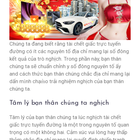
Chúng ta đang biết rằng tài chết giấc trực tuyến
đường có ít các nguyên tố địa chỉ mang lại số đông
kết quả của trò nghịch. Trong phần này, bạn thân
chúng ta sẽ chuẩn chỉnh y số đông nguyên tố ấy
and cách thức bạn thân chúng chắc địa chỉ mang lại
dấn mình chạm̀o trải nghiệm nghịch của bạn thân
chúng ta.
Tâm lý bạn thân chúng ta nghịch
Tâm lý của bạn thân chúng ta lúc nghịch tài chết
giấc trực tuyến đường là một trong nguyên tố quan
trọng có một không hai. Cảm xúc vui lòng hay thấp
thỏm chắc địa chỉ mang lại quyết định chiến tranh