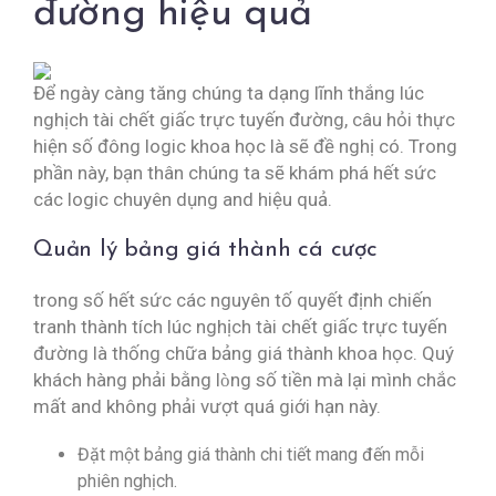
đường hiệu quả
Để ngày càng tăng chúng ta dạng lĩnh thắng lúc
nghịch tài chết giấc trực tuyến đường, câu hỏi thực
hiện số đông logic khoa học là sẽ đề nghị có. Trong
phần này, bạn thân chúng ta sẽ khám phá hết sức
các logic chuyên dụng and hiệu quả.
Quản lý bảng giá thành cá cược
trong số hết sức các nguyên tố quyết định chiến
tranh thành tích lúc nghịch tài chết giấc trực tuyến
đường là thống chữa bảng giá thành khoa học. Quý
khách hàng phải bằng lòng số tiền mà lại mình chắc
mất and không phải vượt quá giới hạn này.
Đặt một bảng giá thành chi tiết mang đến mỗi
phiên nghịch.