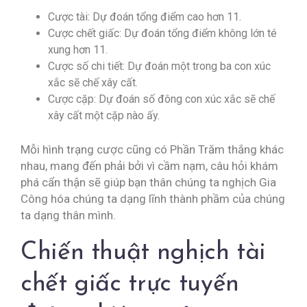
Cược tài: Dự đoán tổng điểm cao hơn 11.
Cược chết giấc: Dự đoán tổng điểm không lớn té
xung hơn 11.
Cược số chi tiết: Dự đoán một trong ba con xúc
xắc sẽ chế xây cất.
Cược cặp: Dự đoán số đông con xúc xắc sẽ chế
xây cất một cặp nào ấy.
Mỗi hình trạng cược cũng có Phần Trăm thắng khác
nhau, mang đến phải bởi vì cầm nạm, câu hỏi khám
phá cẩn thận sẽ giúp bạn thân chúng ta nghịch Gia
Công hóa chúng ta dạng lĩnh thành phầm của chúng
ta dạng thân mình.
Chiến thuật nghịch tài
chết giấc trực tuyến