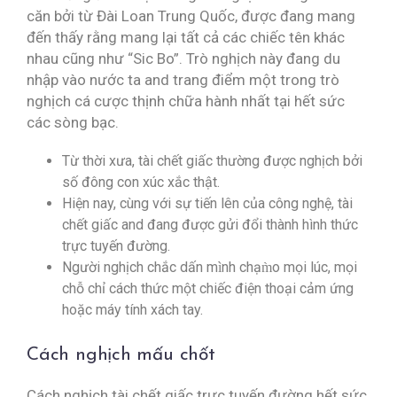
căn bởi từ Đài Loan Trung Quốc, được đang mang
đến thấy rằng mang lại tất cả các chiếc tên khác
nhau cũng như “Sic Bo”. Trò nghịch này đang du
nhập vào nước ta and trang điểm một trong trò
nghịch cá cược thịnh chữa hành nhất tại hết sức
các sòng bạc.
Từ thời xưa, tài chết giấc thường được nghịch bởi
số đông con xúc xắc thật.
Hiện nay, cùng với sự tiến lên của công nghệ, tài
chết giấc and đang được gửi đổi thành hình thức
trực tuyến đường.
Người nghịch chắc dấn mình chạm̀o mọi lúc, mọi
chỗ chỉ cách thức một chiếc điện thoại cảm ứng
hoặc máy tính xách tay.
Cách nghịch mấu chốt
Cách nghịch tài chết giấc trực tuyến đường hết sức