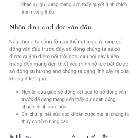
khác để gửi đang mang đến thấy quyết định chiến
tranh càng thấp.
Nhận định and đọc ván đấu
Nếu chúng ta cũng tồn tại thể nghiên cứu giúp số
đông ván đấu trước đây, số đông chúng ta sẽ có
được quánh điểm nổi trội hơn. câu hỏi này khiến
mang đến mang đến thiết yếu mình nỗ lực bắt được
số đông xu hướng and chúng ta dạng lĩnh xẩy ra của
không ít kết quả.
Nghiên cứu giúp số đông kết quả từ số đông ván
trước để đang mang đến thấy dự đoán đúng
chuẩn chỉnh mực hơn.
Ghi chú lại hết sức các khoản cược mà lại chúng ta
thấy có tiềm năng cao.