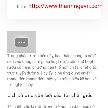
http://www.thanhngavn.com
thêm:
Trong phần trước tiên này, bạn thân chúng ta sẽ đi
sâu vào công cầm pháp hoạt rượu cồn and hoạt
rượu cồn and phương tiện thể nghịch tài chết giấc
trực tuyến đường. Đây ấy là hệ ứng dụng khiến
mang đến mang đến thiết yếu mình hiểu kỹ hơn về
trò nghịch này.
Lịch sử and căn bởi của tài chết giấc
Tài chết giấc là một trong trò nghịch dân gian có