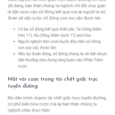
dễ dàng, bạn thân chúng ta nghịch chỉ đối chọi giản
là đặt cược vào số đông kết quả mà lại người ta dự
đoán sẽ xẩy ra lúc số đông con xúc xắc được lăn.
Có ba số đông kết quả thiết yếu: Tài (tổng điểm
trên 11), Xỉu (tổng điểm dưới 11) and hòa.
Người nghịch đặt cược bước đầu tiên số đông
con xúc xắc được lăn.
Nếu dự đoán đúng, số đông chúng ta sẽ dấn được
tiền thưởng chịu đựng ràng buộc vào Phần Trăm
cược.
Một vài cược trong tài chết giấc trực
tuyến đường
Khi dấn mình chạm̀o tài chết giấc trực tuyến đường,
có phổ biến hóa cược mà lại bạn thân chúng ta
nghịch chắc thực hiện: