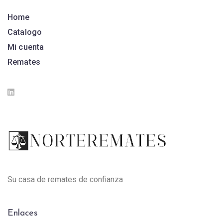
Home
Catalogo
Mi cuenta
Remates
Su casa de remates de confianza
Enlaces