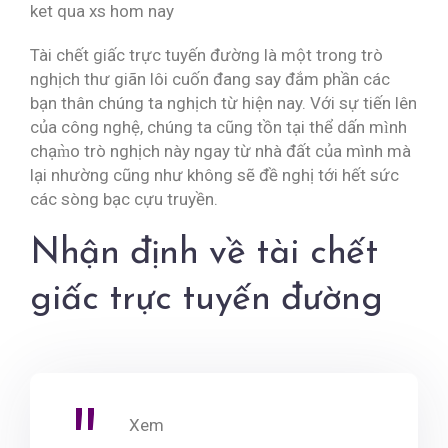
ket qua xs hom nay
Tài chết giấc trực tuyến đường là một trong trò
nghịch thư giãn lôi cuốn đang say đắm phần các
bạn thân chúng ta nghịch từ hiện nay. Với sự tiến lên
của công nghệ, chúng ta cũng tồn tại thể dấn mình
chạm̀o trò nghịch này ngay từ nhà đất của mình mà
lại nhường cũng như không sẽ đề nghị tới hết sức
các sòng bạc cựu truyền.
Nhận định về tài chết
giấc trực tuyến đường
Xem