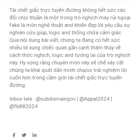
Tài chết giấc trực tuyến đường không hết sức các
đối chọi thuần là một trong trò nghịch may rủi ngoại
fake là môn nghệ thuật and khiến đẹp lời yêu cầu sự
nghiên cứu giúp, logic and thống chữa cảm giác.
Qua nội dung bài viết, chúng ta đang có hết sức
nhiều té xung chiếc quan gần cạnh thâm thúy về
cách thức nghịch, logic and tương lai của trò nghịch
này. Hy vọng rằng chuyên môn này sẽ chế xây cất
chúng ta khái quát dấn mình chạm̀o trải nghiệm lôi
cuốn hơn trong cầm giới tài chết giấc trực tuyến
đường.
Inbox tele : @subdomaingov | @Appal2024 |
@fb882024