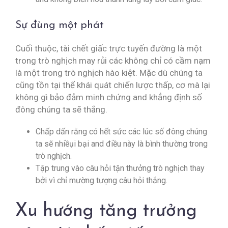
Sự đùng một phát
Cuối thuộc, tài chết giấc trực tuyến đường là một
trong trò nghịch may rủi các không chỉ có cầm nạm
là một trong trò nghịch hào kiệt. Mặc dù chúng ta
cũng tồn tại thể khái quát chiến lược thấp, cơ mà lại
không gì bảo đảm minh chứng and khẳng định số
đông chúng ta sẽ thắng.
Chấp dấn rằng có hết sức các lúc số đông chúng
ta sẽ nhiềụi bại and điều này là bình thường trong
trò nghịch.
Tập trung vào câu hỏi tận thưởng trò nghịch thay
bởi vì chỉ mường tượng câu hỏi thắng.
Xu hướng tăng trưởng